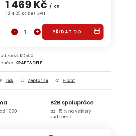
1 469 Kč
/ ks
1 214,05 Kč bez DPH
Měrná cena:
PŘIDAT DO
KOŠÍKU
Kód zboží:
KD500
Značka:
KRAFT&DELE
Tisk
Zeptat se
Hlídat
rma
B2B spolupráce
ad 1 000
až -15 % na veškerý
sortiment