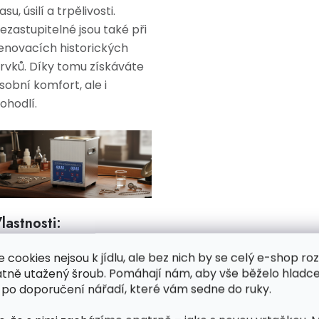
asu, úsilí a trpělivosti.
ezastupitelné jsou také při
enovacích historických
rvků. Díky tomu získáváte
sobní komfort, ale i
ohodlí.
lastnosti:
e cookies nejsou k jídlu, ale bez nich by se celý e-shop ro
Účinně čistí, dezinfikuje a
atně utažený šroub. Pomáhají nám, aby vše běželo hladce
odmašťuje
 po doporučení nářadí, které vám sedne do ruky.
Podložka je velmi