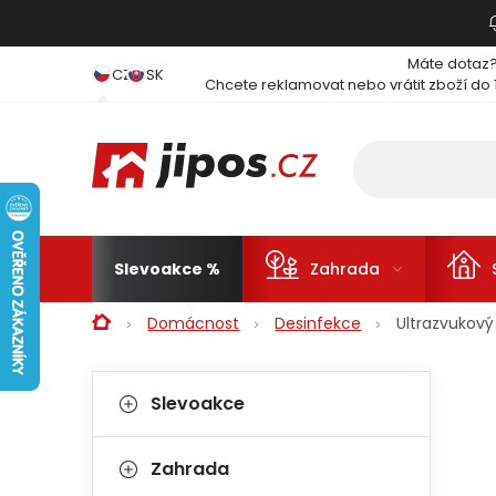
Přejít na obsah
Máte dotaz
CZ
SK
Chcete reklamovat nebo vrátit zboží do 
Slevoakce
Zahrada
Domů
Domácnost
Desinfekce
Ultrazvukový
Postranní panel
Kategorie
Přeskočit kategorie
Slevoakce
Zahrada