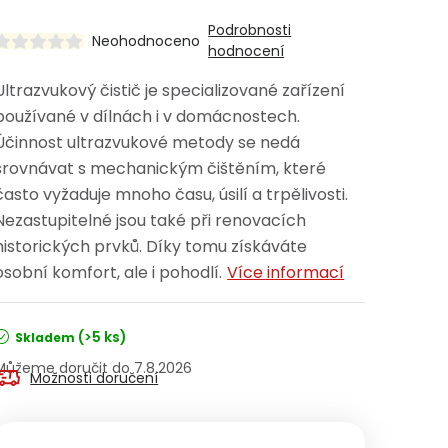
Podrobnosti
Neohodnoceno
hodnocení
Ultrazvukový čistič je specializované zařízení
používané v dílnách i v domácnostech.
Účinnost ultrazvukové metody se nedá
srovnávat s mechanickým čištěním, které
často vyžaduje mnoho času, úsilí a trpělivosti.
Nezastupitelné jsou také při renovacích
historických prvků. Díky tomu získáváte
osobní komfort, ale i pohodlí.
Více informací
(>5 ks)
Skladem
7.8.2026
Možnosti doručení