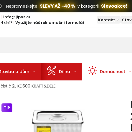
SLEVY AŽ -40 %
Slevoakce!
Nepromeškejte
v kategorii
?
|
info@jipos.cz
Kontakt
Stav
14 dní?
|
Využijte náš reklamační formulář
Stavba a dům
Dílna
Domácnost
 čistič 2L KD500 KRAFT&DELE
TIP