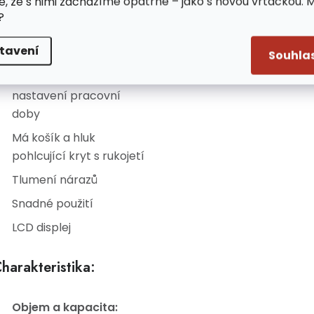
e, že s nimi zacházíme opatrně – jako s novou vrtačkou. 
univerzální a univerzální
?
Vysoká kvalita
tavení
Lehká váha
Souhla
Má funkci ohřevu a
nastavení pracovní
doby
Má košík a hluk
pohlcující kryt s rukojetí
Tlumení nárazů
Snadné použití
LCD displej
harakteristika:
Objem a kapacita: