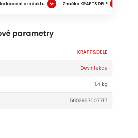
Hodnocení produktu
Značka KRAFT&DELE
Dopr
ové parametry
KRAFT&DELE
Desinfekce
1.4 kg
5903957007717