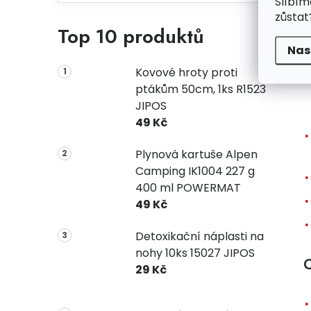
Slíbím
zůstat
Top 10 produktů
Nas
Kovové hroty proti
ptákům 50cm, 1ks R1523
JIPOS
49 Kč
Plynová kartuše Alpen
Camping IK1004 227 g
400 ml POWERMAT
49 Kč
Detoxikační náplasti na
nohy 10ks 15027 JIPOS
C
29 Kč