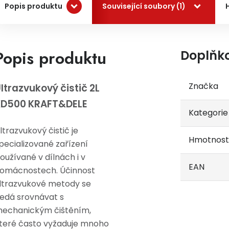
Popis produktu
Související soubory (1)
Popis produktu
Doplňk
Značka
ltrazvukový čistič 2L
KD500 KRAFT&DELE
Kategorie
ltrazvukový čistič je
Hmotnost
pecializované zařízení
oužívané v dílnách i v
EAN
omácnostech. Účinnost
ltrazvukové metody se
edá srovnávat s
echanickým čištěním,
teré často vyžaduje mnoho