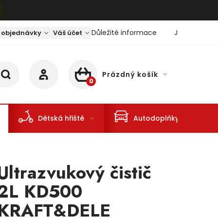
Důležité informace
Jaký je aktu
 objednávky
Váš účet
Prázdný košík
NÁKUPNÍ KOŠÍK
Dětská hřiště
Autodoplňky
Ultrazvukový čistič
2L KD500
KRAFT&DELE