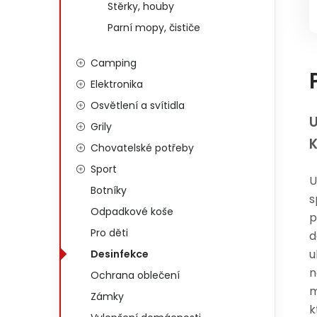
Stěrky, houby
Parní mopy, čističe
Camping
Elektronika
Osvětlení a svítidla
U
Grily
Chovatelské potřeby
Sport
U
Botníky
s
Odpadkové koše
p
Pro děti
d
u
Desinfekce
n
Ochrana oblečení
m
Zámky
k