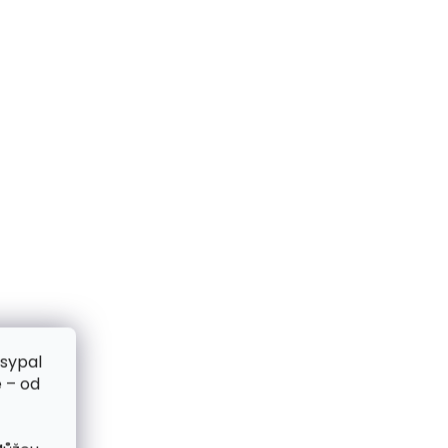
zsypal
 – od