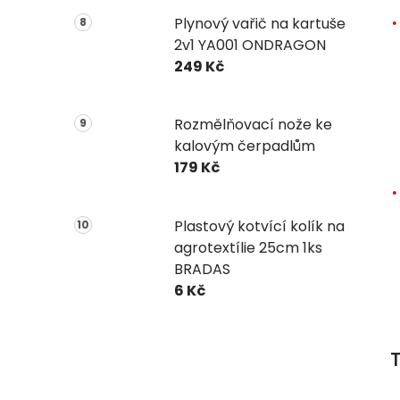
Plynový vařič na kartuše
2v1 YA001 ONDRAGON
249 Kč
Rozmělňovací nože ke
kalovým čerpadlům
179 Kč
Plastový kotvící kolík na
agrotextílie 25cm 1ks
BRADAS
6 Kč
T