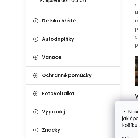
Vylepšení domácnosti
č
N
Dětská hřiště
r
p
o
Autodoplňky
p
Vánoce
Ochranné pomůcky
Fotovoltaika
V
🔧 Naš
Výprodej
jak šp
košíku
Značky