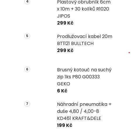
Plastový obrubník 6cm
x 10m + 30 kolíků R1020
JIPOS
299 Kč
Prodlužovací kabel 20m
BT1121 BULLTECH
299 Kč
Brusný kotouč na suchý
zip 1ks P80 G00333
GEKO
6 Kč
Náhradní pneumatika +
duše 4,80 / 4,00-8
KD461 KRAFT&DELE
199 Kč