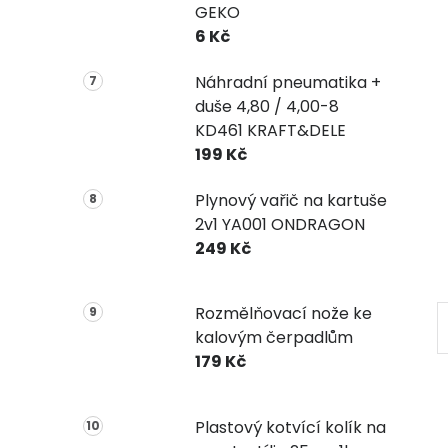
GEKO
6 Kč
Náhradní pneumatika +
duše 4,80 / 4,00-8
KD461 KRAFT&DELE
199 Kč
Plynový vařič na kartuše
2v1 YA001 ONDRAGON
249 Kč
Rozmělňovací nože ke
kalovým čerpadlům
179 Kč
Plastový kotvící kolík na