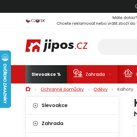
Přejít na obsah
Máte dotaz
CZ
SK
Chcete reklamovat nebo vrátit zboží do 
Slevoakce
Zahrada
Domů
Ochranné pomůcky
Oděvy
Kalhoty
Postranní panel
Kategorie
Přeskočit kategorie
Slevoakce
Zahrada