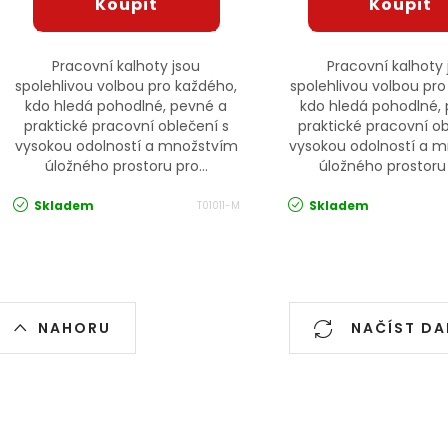
Pracovní kalhoty jsou
Pracovní kalhoty 
spolehlivou volbou pro každého,
spolehlivou volbou pro
kdo hledá pohodlné, pevné a
kdo hledá pohodlné,
praktické pracovní oblečení s
praktické pracovní ob
vysokou odolností a množstvím
vysokou odolností a 
úložného prostoru pro...
úložného prostoru 
Skladem
Skladem
T01011-M
Ovládací prvky výpisu
NAHORU
NAČÍST DA