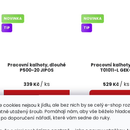
NOVINKA
NOVINKA
TIP
TIP
Pracovní kalhoty, dlouhé
Pracovní kalhoty
P500-20 JIPOS
T01011-L GE
/ ks
/ ks
339 Kč
529 Kč
e cookies nejsou k jídlu, ale bez nich by se celý e-shop ro
atně utažený šroub. Pomáhají nám, aby vše běželo hladce
Pracovní kalhoty představují
Pracovní kalhoty 
 po doporučení nářadí, které vám sedne do ruky.
ideální kombinaci pohodlí,
spolehlivou volbou pro
odolnosti a praktičnosti. Díky
kdo hledá pohodlné,