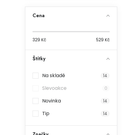
Cena
329
Kč
529
Kč
Štítky
Na skladě
14
Slevoakce
0
Novinka
14
Tip
14
Značky