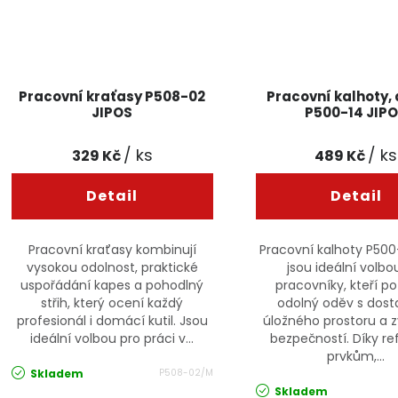
Pracovní kraťasy P508-02
Pracovní kalhoty,
JIPOS
P500-14 JIP
/ ks
/ ks
329 Kč
489 Kč
Pracovní kraťasy kombinují
Pracovní kalhoty P500
vysokou odolnost, praktické
jsou ideální volbo
uspořádání kapes a pohodlný
pracovníky, kteří po
střih, který ocení každý
odolný oděv s dos
profesionál i domácí kutil. Jsou
úložného prostoru a 
ideální volbou pro práci v...
bezpečností. Díky re
prvkům,...
Skladem
P508-02/M
Skladem