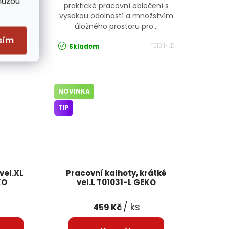
Můžou
lečení s
praktické pracovní oblečení s
množstvím
vysokou odolností a množstvím
pro...
úložného prostoru pro...
sím
Skladem
T01011-L
T01011-LD
NOVINKA
TIP
vel.XL
Pracovní kalhoty, krátké
KO
vel.L T01031-L GEKO
/ ks
459 Kč