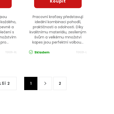
jsou
Pracovní kraťasy představují
 každého,
ideální kombinaci pohodlí,
 pevné a
praktičnosti a odolnosti. Díky
lečení s
kvalitnímu materiálu, zesíleným
množstvím
švům a velkému množství
pro...
kapes jsou perfektní volbou...
Skladem
T01011-XL
T01031-L
Stránkování
LŠÍ 2
1
2