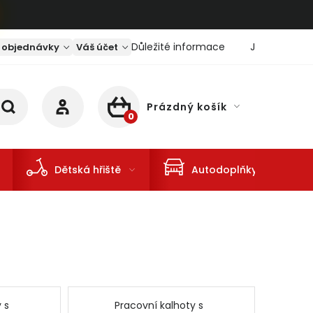
Důležité informace
Jaký je aktu
 objednávky
Váš účet
Prázdný košík
NÁKUPNÍ KOŠÍK
Dětská hřiště
Autodoplňky
 s
Pracovní kalhoty s