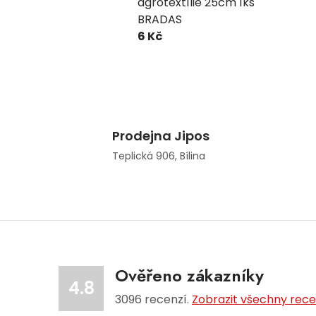
agrotextílie 25cm 1ks
BRADAS
6 Kč
Prodejna Jipos
Teplická 906, Bílina
Ověřeno zákazníky
4.8
3096
recenzí.
Zobrazit všechny rec