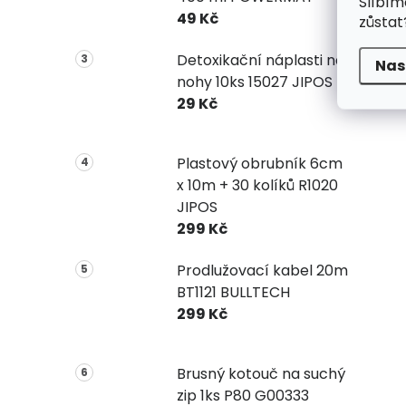
Slíbím
49 Kč
zůstat
Detoxikační náplasti na
Nas
nohy 10ks 15027 JIPOS
29 Kč
Plastový obrubník 6cm
x 10m + 30 kolíků R1020
JIPOS
299 Kč
Prodlužovací kabel 20m
BT1121 BULLTECH
299 Kč
Brusný kotouč na suchý
zip 1ks P80 G00333