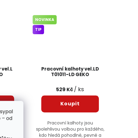
NOVINKA
TIP
 vel.L
Pracovní kalhoty vel.LD
KO
T01011-LD GEKO
/ ks
529 Kč
zsypal
 – od
jsou
Pracovní kalhoty jsou
 každého,
spolehlivou volbou pro každého,
 pevné a
kdo hledá pohodlné, pevné a