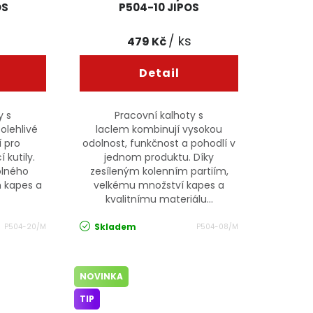
OS
P504-10 JIPOS
/ ks
479 Kč
y s
Pracovní kalhoty s
olehlivé
laclem kombinují vysokou
í pro
odolnost, funkčnost a pohodlí v
 kutily.
jednom produktu. Díky
olného
zesíleným kolenním partiím,
h kapes a
velkému množství kapes a
kvalitnímu materiálu...
Skladem
P504-20/M
P504-08/M
NOVINKA
TIP