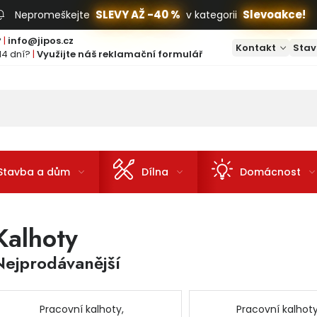
SLEVY AŽ -40 %
Slevoakce!
Nepromeškejte
v kategorii
?
|
info@jipos.cz
Kontakt
Stav
14 dní?
|
Využijte náš reklamační formulář
Stavba a dům
Dílna
Domácnost
Kalhoty
Nejprodávanější
Pracovní kalhoty,
Pracovní kalhoty