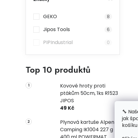
GEKO
8
Jipos Tools
6
PIPIndustrial
0
Top 10 produktů
Kovové hroty proti
ptákům 50cm, 1ks R1523
JIPOS
49 Kč
🔧 Naš
jak šp
Plynová kartuše Alpen
košíku
Camping IK1004 227 g
400 ml POWERMAT