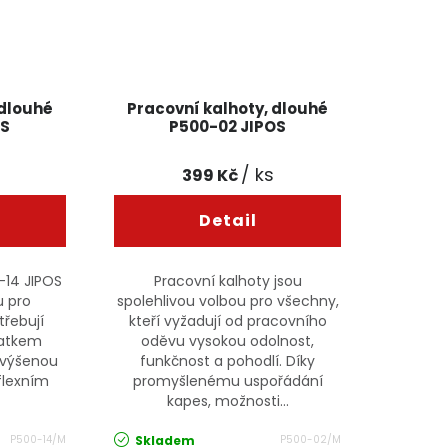
 dlouhé
Pracovní kalhoty, dlouhé
OS
P500-02 JIPOS
/ ks
399 Kč
-14 JIPOS
Pracovní kalhoty jsou
u pro
spolehlivou volbou pro všechny,
třebují
kteří vyžadují od pracovního
tatkem
oděvu vysokou odolnost,
zvýšenou
funkčnost a pohodlí. Díky
flexním
promyšlenému uspořádání
kapes, možnosti...
Skladem
P500-14/M
P500-02/M