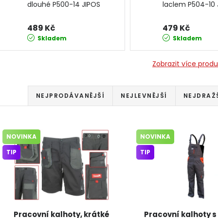
dlouhé P500-14 JIPOS
laclem P504-10 
489 Kč
479 Kč
Skladem
Skladem
Zobrazit více prod
Řazení produktů
NEJPRODÁVANĚJŠÍ
NEJLEVNĚJŠÍ
NEJDRAŽ
Výpis produktů
NOVINKA
NOVINKA
TIP
TIP
Pracovní kalhoty, krátké
Pracovní kalhoty s