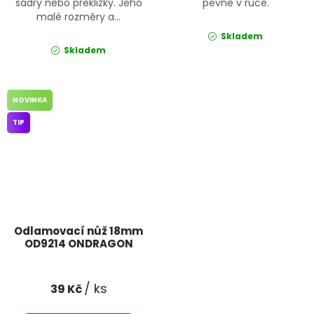
sádry nebo překližky. Jeho
pevně v ruce.
malé rozměry a...
Skladem
Skladem
NOVINKA
TIP
Odlamovací nůž 18mm
OD9214 ONDRAGON
/ ks
39 Kč