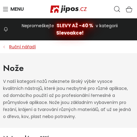
Přejít na obsah
Hled
N
SLEVY AŽ -40 %
Nepromeškejte
v kategorii
Slevoakce!
Slevoakce
Ruční nářadí
Zahrada
Nože
Stavba a dům
V naší kategorii nožů naleznete široký výběr vysoce
kvalitních nástrojů, které jsou nezbytné pro různé aplikace,
od domácího použití až po profesionální řemeslné a
Dílna
průmyslové aplikace. Nože jsou základním vybavením pro
řezání, krájení a tvarování různých materiálů, ať už se jedná
o dřevo, kov, plast nebo potraviny.
Domácnost