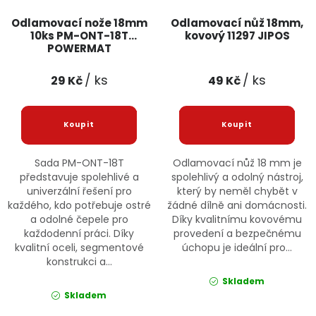
Odlamovací nože 18mm
Odlamovací nůž 18mm,
10ks PM-ONT-18T
kovový 11297 JIPOS
POWERMAT
/ ks
/ ks
29 Kč
49 Kč
Sada PM-ONT-18T
Odlamovací nůž 18 mm je
představuje spolehlivé a
spolehlivý a odolný nástroj,
univerzální řešení pro
který by neměl chybět v
každého, kdo potřebuje ostré
žádné dílně ani domácnosti.
a odolné čepele pro
Díky kvalitnímu kovovému
každodenní práci. Díky
provedení a bezpečnému
kvalitní oceli, segmentové
úchopu je ideální pro...
konstrukci a...
Skladem
Skladem