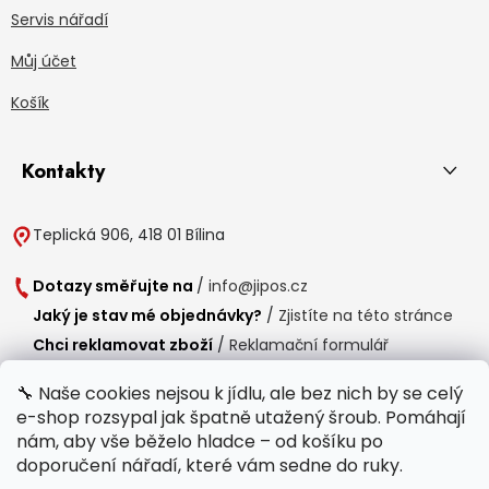
Servis nářadí
Můj účet
Košík
Kontakty
Teplická 906, 418 01 Bílina
Dotazy směřujte na
/
info@jipos.cz
Jaký je stav mé objednávky?
/
Zjistíte na této stránce
Chci reklamovat zboží
/
Reklamační formulář
Chci vrátit zboží do 14 dní
/
Formulář pro vrácení zboží
🔧 Naše cookies nejsou k jídlu, ale bez nich by se celý
e-shop rozsypal jak špatně utažený šroub. Pomáhají
Provozní doba
nám, aby vše běželo hladce – od košíku po
Po-Čt /
8:00 - 15:00
doporučení nářadí, které vám sedne do ruky.
Pá /
7:30 - 14:30