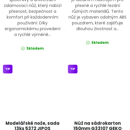
zalamovací nůž, který nabízí
přesné a rychlé řezání
přesnost, bezpečnost a
různých materiálů. Tento
komfort při každodenním
nůž je vybaven odolným ABS
používání. Díky
pouzdrem, které zajišťuje
ergonomickému provedení
dlouhou životnost a...
a rychlé výměně...
Skladem
Skladem
TIP
TIP
Modelářské nože, sada
Nůž na sádrokarton
13ks 5372 JIPOS
150mm G33107 GEKO