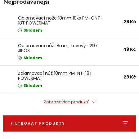
Nejprodávanější
Dětská hřiště
Odlamovací nože 18mm 10ks PM-ONT-
29 Kč
18T POWERMAT
Autodoplňky
Skladem
Vánoce
Odlamovací nůž 18mm, kovový 11297
49 Kč
JIPOS
Skladem
Ochranné pomůcky
Zalamovací nůž 18mm PM-NT-18T
Fotovoltaika
29 Kč
POWERMAT
Skladem
Výprodej
Zobrazit více produktů
Značky
FILTROVAT PRODUKTY
Výpis produktů
Řazení produktů