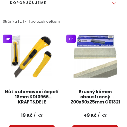
DOPORUČUJEME
Jaký je aktuální stav mé objednávky?
Velkoobchodní spolupráce (B2B)
Prodejna nářadí
Stránka
1
z
1
-
11
položek celkem
Servis nářadí
Hodnocení obchodu
TIP
TIP
Doprava a platba
Váš zákaznický účet
Kontakt
PODPORA
Reklamační formulář
Odstoupení ve lhůtě 14 dní
Nůž s ulamovací čepelí
Brusný kámen
18mm KD10966
oboustranný
Obchodní podmínky
Reklamační řád
KRAFT&DELE
200x50x25mm G01321
GEKO
Podmínky ochrany osobních údajů
/ ks
/ ks
19 Kč
49 Kč