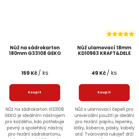
Nůž na sádrokarton
Nůž ulamovací 18mm
180mm G33108 GEKO
KD10963 KRAFT&DELE
/ ks
/ ks
159 Kč
49 Kč
Nůž na sádrokarton G33108
Nůž s ulamovací čepelí pro
GEKO je ideálním nástrojem
univerzální použití je ideální
pro každého, kdo potřebuje
pro řezání: papíru, lepenky,
pevný a spolehlivý nástroj
látky, koberce, pásky, kabely
pro řezání sádrokartonu,
atd. Tvarovaná rukojeť drží