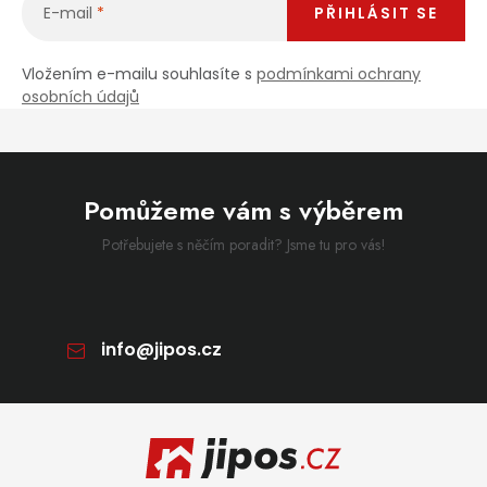
E-mail
PŘIHLÁSIT SE
Vložením e-mailu souhlasíte s
podmínkami ochrany
osobních údajů
Pomůžeme vám s výběrem
Potřebujete s něčím poradit? Jsme tu pro vás!
info
@
jipos.cz
Zápatí