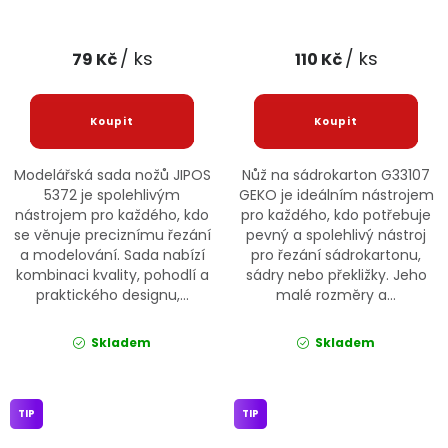
/ ks
/ ks
79 Kč
110 Kč
Modelářská sada nožů JIPOS
Nůž na sádrokarton G33107
5372 je spolehlivým
GEKO je ideálním nástrojem
nástrojem pro každého, kdo
pro každého, kdo potřebuje
se věnuje preciznímu řezání
pevný a spolehlivý nástroj
a modelování. Sada nabízí
pro řezání sádrokartonu,
kombinaci kvality, pohodlí a
sádry nebo překližky. Jeho
praktického designu,...
malé rozměry a...
Skladem
Skladem
TIP
TIP