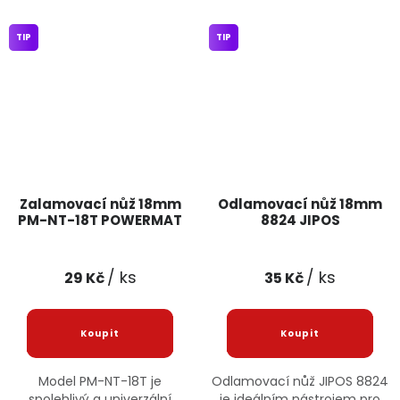
TIP
TIP
Zalamovací nůž 18mm
Odlamovací nůž 18mm
PM-NT-18T POWERMAT
8824 JIPOS
/ ks
/ ks
29 Kč
35 Kč
Model PM-NT-18T je
Odlamovací nůž JIPOS 8824
spolehlivý a univerzální
je ideálním nástrojem pro