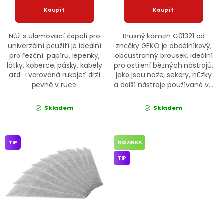
Nůž s ulamovací čepelí pro
Brusný kámen G01321 od
univerzální použití je ideální
značky GEKO je obdélníkový,
pro řezání: papíru, lepenky,
oboustranný brousek, ideální
látky, koberce, pásky, kabely
pro ostření běžných nástrojů,
atd. Tvarovaná rukojeť drží
jako jsou nože, sekery, nůžky
pevně v ruce.
a další nástroje používané v...
Skladem
Skladem
TIP
NOVINKA
TIP