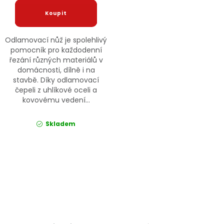
Odlamovací nůž je spolehlivý
pomocník pro každodenní
řezání různých materiálů v
domácnosti, dílně i na
stavbě. Díky odlamovací
čepeli z uhlíkové oceli a
kovovému vedení...
Skladem
Ovládací prvky výpisu