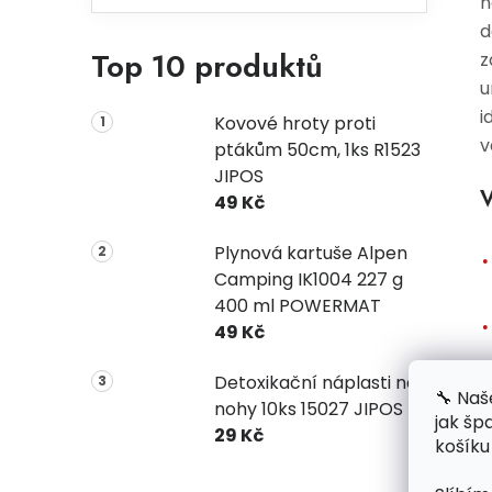
n
d
Top 10 produktů
z
u
i
Kovové hroty proti
v
ptákům 50cm, 1ks R1523
JIPOS
V
49 Kč
Plynová kartuše Alpen
Camping IK1004 227 g
400 ml POWERMAT
49 Kč
Detoxikační náplasti na
🔧 Naš
nohy 10ks 15027 JIPOS
jak šp
29 Kč
košíku