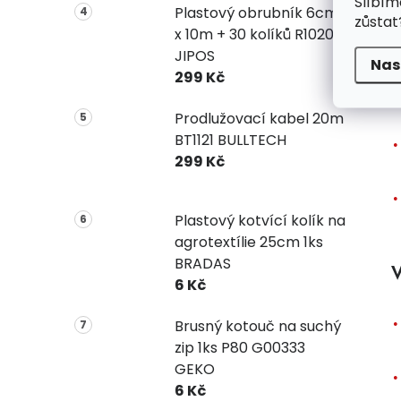
Slíbím
Plastový obrubník 6cm
P
zůstat
x 10m + 30 kolíků R1020
JIPOS
Nas
299 Kč
Prodlužovací kabel 20m
BT1121 BULLTECH
299 Kč
Plastový kotvící kolík na
agrotextílie 25cm 1ks
BRADAS
V
6 Kč
Brusný kotouč na suchý
zip 1ks P80 G00333
GEKO
6 Kč