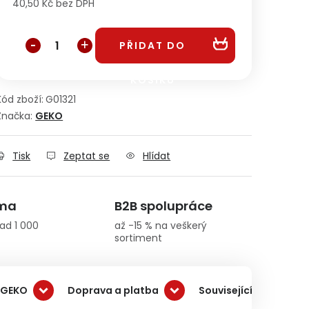
40,50 Kč bez DPH
Měrná cena:
PŘIDAT DO
KOŠÍKU
Kód zboží:
G01321
Značka:
GEKO
Tisk
Zeptat se
Hlídat
rma
B2B spolupráce
ad 1 000
až -15 % na veškerý
sortiment
 GEKO
Doprava a platba
Související produkty