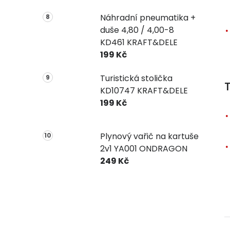
Náhradní pneumatika +
duše 4,80 / 4,00-8
KD461 KRAFT&DELE
199 Kč
Turistická stolička
T
KD10747 KRAFT&DELE
199 Kč
Plynový vařič na kartuše
2v1 YA001 ONDRAGON
249 Kč