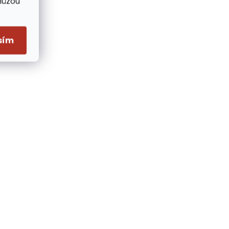
Můžou
sím