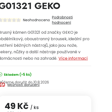
G01321 GEKO
Podrobnosti
Neohodnoceno
hodnocení
Brusný kámen G01321 od značky GEKO je
obdélníkový, oboustranný brousek, ideální pro
ostření běžných nástrojů, jako jsou nože,
sekery, nůžky a další nástroje používané v
domácnosti nebo na zahradě.
Více informací
(>5 ks)
Skladem
10.8.2026
Možnosti doručení
49 Kč
/ ks