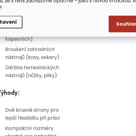
e, že s nimi zacházíme opatrně – jako s novou vrtačkou. 
oužití:
?
tavení
Ostření nožů
Souhla
(kuchyňských,
kapesních)
Broušení zahradních
nástrojů (kosy, sekery)
Údržba řemeslnických
nástrojů (nůžky, pilky)
ýhody:
Dvě brusné strany pro
lepší flexibilitu při práci
Kompaktní rozměry