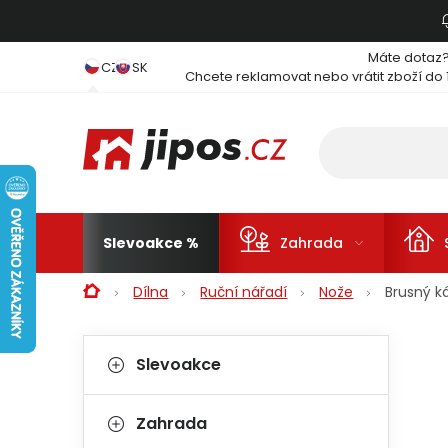
Přejít na obsah
Máte dotaz
CZ
SK
Chcete reklamovat nebo vrátit zboží do 
Slevoakce
Zahrada
Domů
Dílna
Ruční nářadí
Nože
Brusný 
Postranní panel
Kategorie
Přeskočit kategorie
Slevoakce
Zahrada