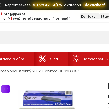
SLEVY AŽ -40 %
Slevoakce!
Nepromeškejte
v kategorii
?
|
info@jipos.cz
Kontakt
Stav
14 dní?
|
Využijte náš reklamační formulář
Stavba a dům
Dílna
Domácnost
kámen oboustranný 200x50x25mm G01321 GEKO
TIP