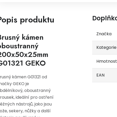
Popis produktu
Doplňk
Značka
Brusný kámen
oboustranný
Kategorie
200x50x25mm
G01321 GEKO
Hmotnost
EAN
rusný kámen G01321 od
načky GEKO je
bdélníkový, oboustranný
rousek, ideální pro ostření
ěžných nástrojů, jako jsou
ože, sekery, nůžky a další