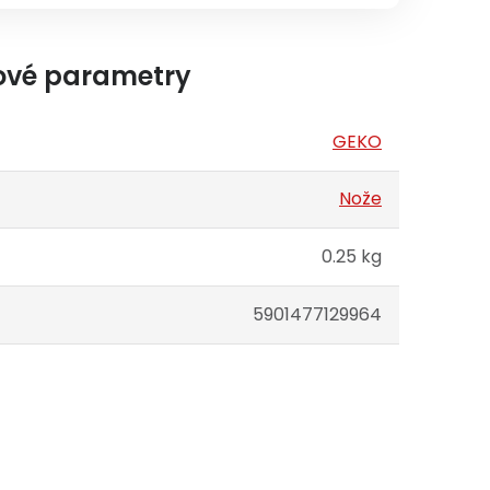
ové parametry
GEKO
Nože
0.25 kg
5901477129964