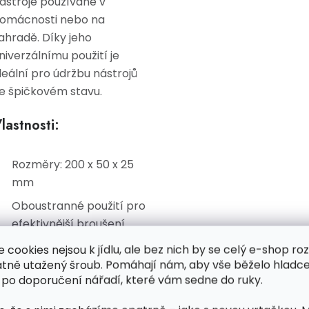
ástroje používané v
omácnosti nebo na
ahradě. Díky jeho
niverzálnímu použití je
deální pro údržbu nástrojů
e špičkovém stavu.
lastnosti:
Rozměry: 200 x 50 x 25
mm
Oboustranné použití pro
efektivnější broušení
Vyrobeno z odolného
e cookies nejsou k jídlu, ale bez nich by se celý e-shop ro
atně utažený šroub. Pomáhají nám, aby vše běželo hladce
materiálu zajišťujícího
 po doporučení nářadí, které vám sedne do ruky.
dlouhou životnost