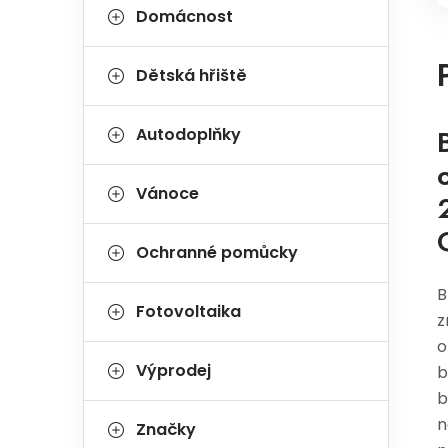
Domácnost
Dětská hřiště
Autodoplňky
Vánoce
Ochranné pomůcky
B
Fotovoltaika
z
o
Výprodej
b
b
n
Značky