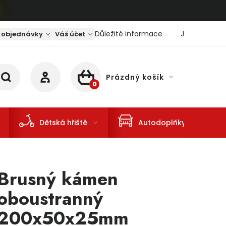
Důležité informace
Jaký je aktu
 objednávky
Váš účet
Prázdný košík
NÁKUPNÍ KOŠÍK
Dětská hřiště
Autodoplňky
Brusný kámen
oboustranný
200x50x25mm