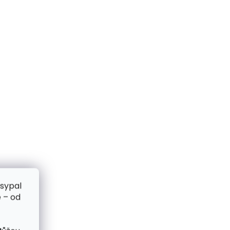
zsypal
 – od