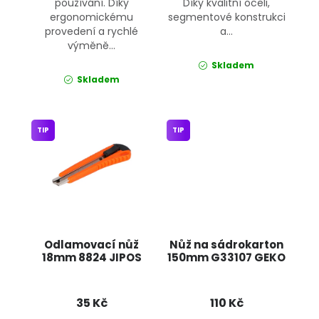
používání. Díky
Díky kvalitní oceli,
ergonomickému
segmentové konstrukci
provedení a rychlé
a...
výměně...
Skladem
Skladem
TIP
TIP
Odlamovací nůž
Nůž na sádrokarton
18mm 8824 JIPOS
150mm G33107 GEKO
35 Kč
110 Kč