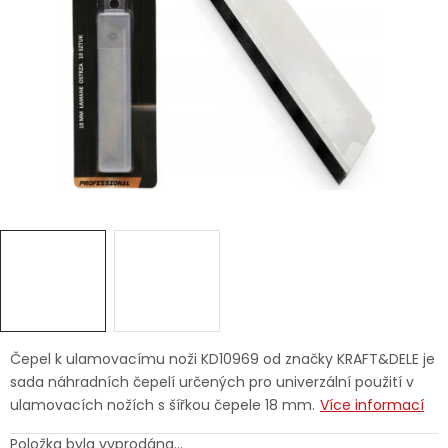
Dětská hřiště
Autodoplňky
Vánoce
Ochranné pomůcky
Fotovoltaika
Výprodej
Značky
Čepel k ulamovacímu noži KD10969 od značky KRAFT&DELE je
sada náhradních čepelí určených pro univerzální použití v
ulamovacích nožích s šířkou čepele 18 mm.
Více informací
Položka byla vyprodána…