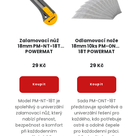
Zalamovací nůž
Odlamovací nože
18mm PM-NT-18T
18mm 10ks PM-ONT-
POWERMAT
18T POWERMAT
29 Kč
29 Kč
Model PM-NT-18T je
Sada PM-ONT-18T
spolehlivý a univerzální
představuje spolehlivé a
zalamovací nůž, který
univerzální řešení pro
nabízí přesnost,
každého, kdo potřebuje
bezpečnost a komfort
ostré a odolné čepele
při každodenním
pro každodenní práci.