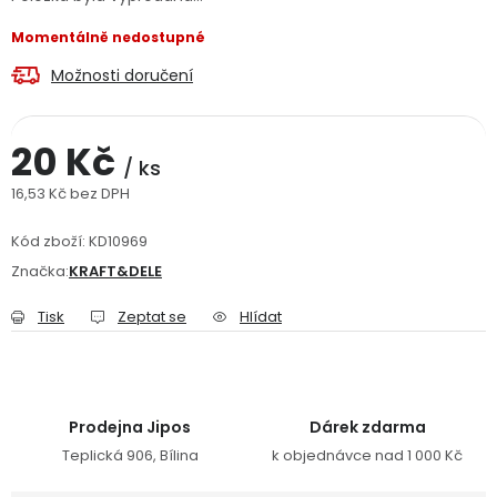
Jaký je aktuální stav mé objednávky?
Momentálně nedostupné
Možnosti doručení
Velkoobchodní spolupráce (B2B)
Prodejna nářadí
Servis nářadí
Hodnocení obchodu
20 Kč
/ ks
16,53 Kč bez DPH
Doprava a platba
Váš zákaznický účet
Kontakt
Měrná cena:
Kód zboží:
KD10969
PODPORA
Značka:
KRAFT&DELE
Tisk
Zeptat se
Hlídat
Reklamační formulář
Odstoupení ve lhůtě 14 dní
Obchodní podmínky
Reklamační řád
Prodejna Jipos
Dárek zdarma
Podmínky ochrany osobních údajů
Teplická 906, Bílina
k objednávce nad 1 000 Kč