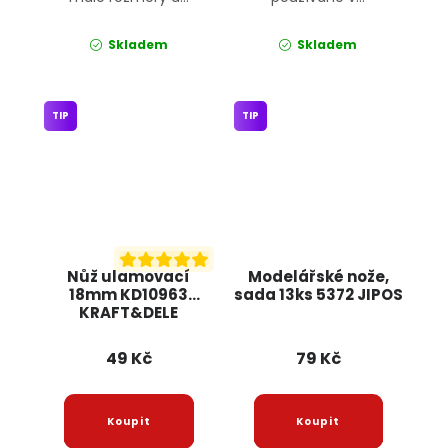
Skladem
Skladem
TIP
TIP
Nůž ulamovací
Modelářské nože,
18mm KD10963
sada 13ks 5372 JIPOS
KRAFT&DELE
49 Kč
79 Kč