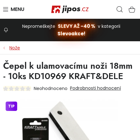
Přejít na obsah
Hled
N
SLEVY AŽ -40 %
Nepromeškejte
v kategorii
Slevoakce!
Slevoakce
Nože
Zahrada
Čepel k ulamovacímu noži 18mm
- 10ks KD10969 KRAFT&DELE
Stavba a dům
Podrobnosti hodnocení
Neohodnoceno
Dílna
TIP
Domácnost