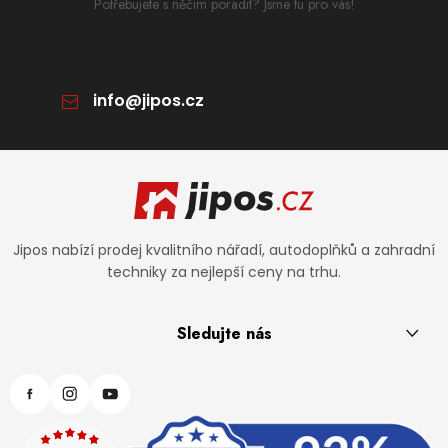
Potřebujete s něčím poradit? Jsme tu pro vás!
info
@
jipos.cz
Zápatí
Jipos nabízí prodej kvalitního nářadí, autodoplňků a zahradní
techniky za nejlepší ceny na trhu.
Sledujte nás