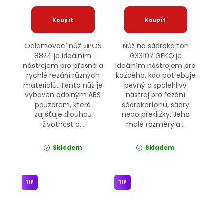
Odlamovací nůž JIPOS
Nůž na sádrokarton
8824 je ideálním
G33107 GEKO je
nástrojem pro přesné a
ideálním nástrojem pro
rychlé řezání různých
každého, kdo potřebuje
materiálů. Tento nůž je
pevný a spolehlivý
vybaven odolným ABS
nástroj pro řezání
pouzdrem, které
sádrokartonu, sádry
zajišťuje dlouhou
nebo překližky. Jeho
životnost a...
malé rozměry a...
Skladem
Skladem
TIP
TIP