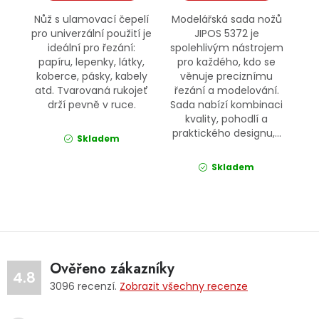
Nůž s ulamovací čepelí
Modelářská sada nožů
pro univerzální použití je
JIPOS 5372 je
ideální pro řezání:
spolehlivým nástrojem
papíru, lepenky, látky,
pro každého, kdo se
koberce, pásky, kabely
věnuje preciznímu
atd. Tvarovaná rukojeť
řezání a modelování.
drží pevně v ruce.
Sada nabízí kombinaci
kvality, pohodlí a
praktického designu,...
Skladem
Skladem
Ověřeno zákazníky
4.8
3096
recenzí.
Zobrazit všechny recenze