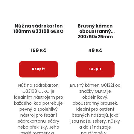
Nůž na sádrokarton
Brusný kámen
180mm G33108 GEKO
oboustranný
200x50x25mm
G01321 GEKO
159 Kč
49 Kč
Nůž na sádrokarton
Brusný kámen G01321 od
G33108 GEKO je
značky GEKO je
ideálním nástrojem pro
obdélníkový,
každého, kdo potřebuje
oboustranný brousek,
pevný a spolehlivý
ideální pro ostření
nástroj pro řezání
běžných nástrojů, jako
sádrokartonu, sádry
jsou nože, sekery, nůžky
nebo překližky. Jeho
a další nástroje
malé rozměry a...
používané v...