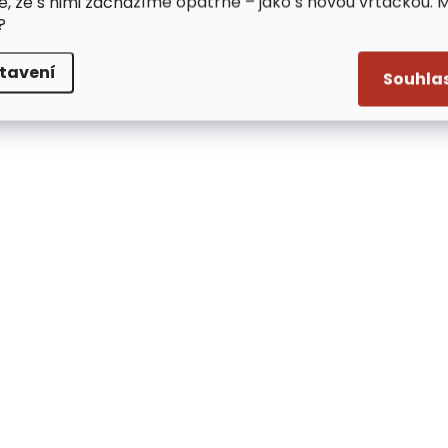
e, že s nimi zacházíme opatrně – jako s novou vrtačkou. 
?
tavení
Souhla