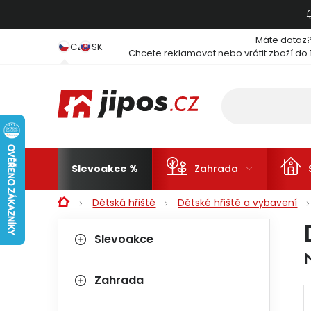
Přejít na obsah
Máte dotaz
CZ
SK
Chcete reklamovat nebo vrátit zboží do 
Slevoakce
Zahrada
Domů
Dětská hřiště
Dětské hřiště a vybavení
Postranní panel
Kategorie
Přeskočit kategorie
Slevoakce
Zahrada