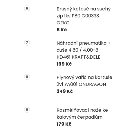
Brusný kotouč na suchý
zip 1ks P80 G00333
GEKO
6 Kč
Náhradní pneumatika +
duše 4,80 / 4,00-8
KD461 KRAFT&DELE
199 Kč
Plynový vařič na kartuše
2v1 YA001 ONDRAGON
249 Kč
Rozmělňovací nože ke
kalovým čerpadlům
179 Kč