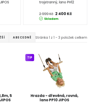
 JIPOS
trojstranný, lano PH12
Jipos
2 400 Kč
2 999 Kč
Skladem
Stránka
1
z
1
-
3
položek celkem
ŽŠÍ
ABECEDNĚ
TIP
1,8m, 5
Hrazda - dřevěná, rovná,
 JIPOS
lano PP10 JIPOS