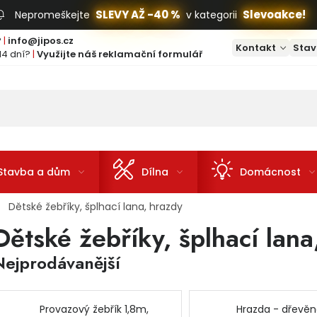
SLEVY AŽ -40 %
Slevoakce!
Nepromeškejte
v kategorii
?
|
info@jipos.cz
Kontakt
Stav
14 dní?
|
Využijte náš reklamační formulář
Stavba a dům
Dílna
Domácnost
Dětské žebříky, šplhací lana, hrazdy
Dětské žebříky, šplhací lana
Nejprodávanější
Provazový žebřík 1,8m,
Hrazda - dřevěn