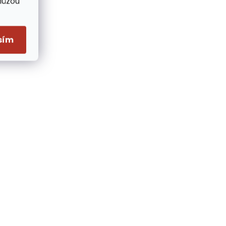
Můžou
sím