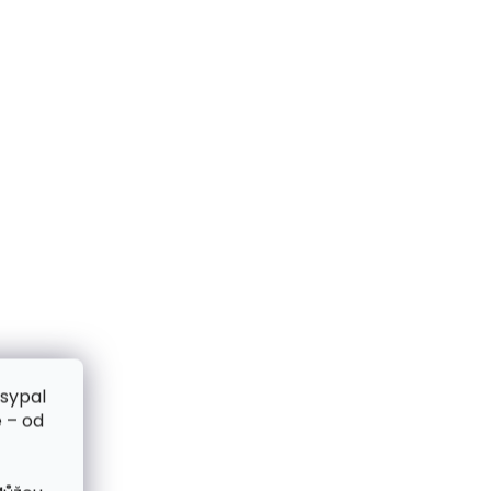
zsypal
 – od