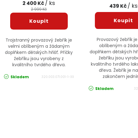
/ ks
2 400 Kč
/ ks
439 Kč
2 999 Kč
Provazový žebřík je
Trojstranný provazový žebřík je
oblíbeným a žád
velmi oblíbeným a žádaným
doplňkem dětských hřiš
doplňkem dětských hřišť. Příčky
žebříku jsou vyrob
žebříku jsou vyrobeny z
kvalitního tvrdého l
kvalitního tvrdého dřeva.
dřeva. Žebřík je n
zakončem jedním
Skladem
320.003.071.001-1-XX
Skladem
32
Ovládací prvky výpisu