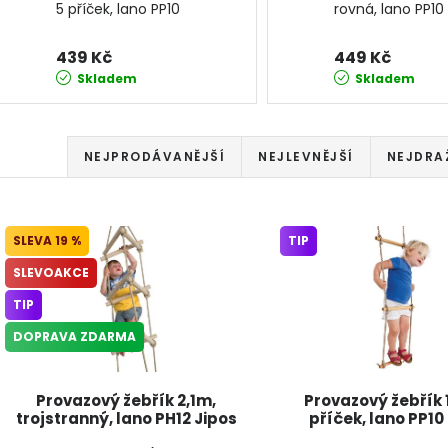
5 příček, lano PP10
rovná, lano PP10
JIPOS
439 Kč
449 Kč
Skladem
Skladem
Řazení produktů
NEJPRODÁVANĚJŠÍ
NEJLEVNĚJŠÍ
NEJDRA
Výpis produktů
19 %
TIP
SLEVOAKCE
TIP
DOPRAVA ZDARMA
Provazový žebřík 2,1m,
Provazový žebřík 
trojstranný, lano PH12 Jipos
příček, lano PP10