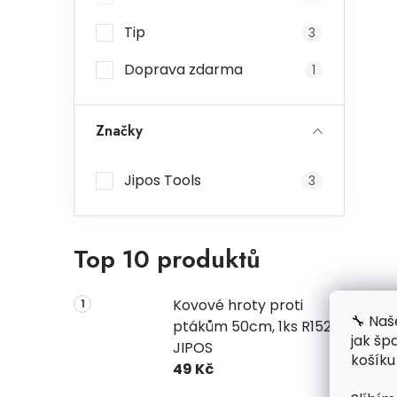
Tip
3
Doprava zdarma
1
Značky
Jipos Tools
3
Top 10 produktů
Kovové hroty proti
🔧 Naš
ptákům 50cm, 1ks R1523
jak šp
JIPOS
košíku
49 Kč