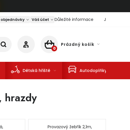
Důležité informace
Jaký je aktu
 objednávky
Váš účet
Prázdný košík
NÁKUPNÍ KOŠÍK
Dětská hřiště
Autodoplňky
, hrazdy
á,
Provazový žebřík 2,1m,