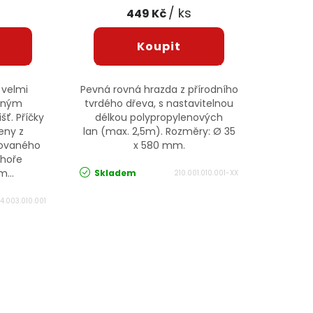
/ ks
449 Kč
 velmi
Pevná rovná hrazda z přírodního
aným
tvrdého dřeva, s nastavitelnou
ť. Příčky
délkou polypropylenových
eny z
lan (max. 2,5m). Rozměry: Ø 35
akovaného
x 580 mm.
ahoře
...
Skladem
210.001.010.001-XX
4.003.010.001