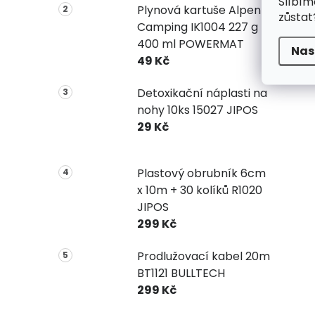
Slíbím
Plynová kartuše Alpen
zůstat
Camping IK1004 227 g
400 ml POWERMAT
Nas
49 Kč
Detoxikační náplasti na
nohy 10ks 15027 JIPOS
29 Kč
Plastový obrubník 6cm
x 10m + 30 kolíků R1020
JIPOS
299 Kč
Prodlužovací kabel 20m
BT1121 BULLTECH
299 Kč