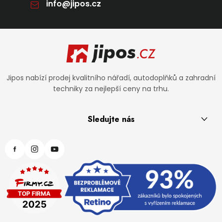
info
@
jipos.cz
Zápatí
Jipos nabízí prodej kvalitního nářadí, autodoplňků a zahradní
techniky za nejlepší ceny na trhu.
Sledujte nás