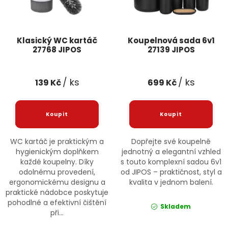
Jaký je aktuální stav mé objednávky?
Velkoobchodní spolupráce (B2B)
Prodejna nářadí
Klasický WC kartáč
Koupelnová sada 6v1
27768 JIPOS
27139 JIPOS
Servis nářadí
Hodnocení obchodu
/ ks
/ ks
139 Kč
699 Kč
Doprava a platba
Váš zákaznický účet
Kontakt
PODPORA
WC kartáč je praktickým a
Dopřejte své koupelně
Reklamační formulář
Odstoupení ve lhůtě 14 dní
hygienickým doplňkem
jednotný a elegantní vzhled
každé koupelny. Díky
s touto komplexní sadou 6v1
odolnému provedení,
od JIPOS – praktičnost, styl a
Obchodní podmínky
Reklamační řád
ergonomickému designu a
kvalita v jednom balení.
praktické nádobce poskytuje
Podmínky ochrany osobních údajů
pohodlné a efektivní čištění
Skladem
při...