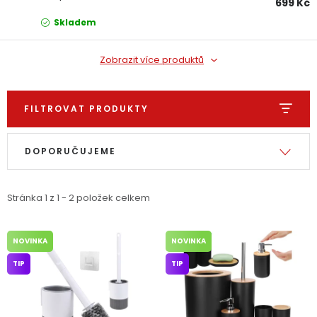
699 Kč
Dětská hřiště
Skladem
Autodoplňky
Zobrazit více produktů
Vánoce
FILTROVAT PRODUKTY
Výpis produktů
Řazení produktů
Ochranné pomůcky
DOPORUČUJEME
Fotovoltaika
Stránka
1
z
1
-
2
položek celkem
Výprodej
NOVINKA
NOVINKA
Značky
TIP
TIP