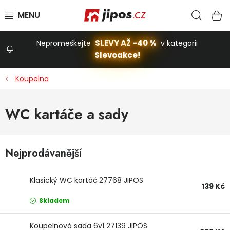
Přejít na obsah
Hled
N
SLEVY AŽ -40 %
Nepromeškejte
v kategorii
Slevoakce!
Slevoakce
Koupelna
Zahrada
WC kartáče a sady
Stavba a dům
Nejprodávanější
Dílna
Klasický WC kartáč 27768 JIPOS
139 Kč
Domácnost
Skladem
Koupelnová sada 6v1 27139 JIPOS