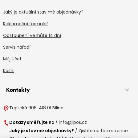
Jaký je aktuální stav mé objednávky?
Reklamační formulář
Odstoupení ve lhůtě 14 dní
Servis nářadí
Můj účet
Košík
Kontakty
Teplická 906, 418 01 Bílina
Dotazy směřujte na
/
info@jipos.cz
Jaký je stav mé objednávky?
/
Zjistíte na této stránce