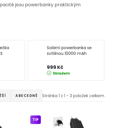
apacitě jsou powerbanky praktickým
ječka
Solární powerbanka se
OS
svítilnou 10000 mAh
5956 BASS
999 Kč
Skladem
Stránka
1
z
1
-
3
položek celkem
ŽŠÍ
ABECEDNĚ
TIP