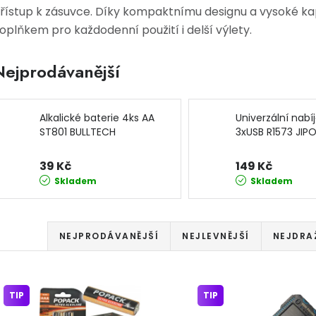
řístup k zásuvce. Díky kompaktnímu designu a vysoké k
oplňkem pro každodenní použití i delší výlety.
Nejprodávanější
Alkalické baterie 4ks AA
Univerzální nabí
ST801 BULLTECH
3xUSB R1573 JIP
39 Kč
149 Kč
Skladem
Skladem
Řazení produktů
NEJPRODÁVANĚJŠÍ
NEJLEVNĚJŠÍ
NEJDRA
Výpis produktů
TIP
TIP