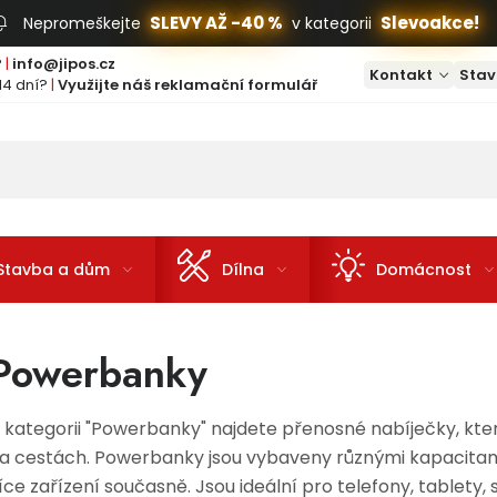
SLEVY AŽ -40 %
Slevoakce!
Nepromeškejte
v kategorii
?
|
info@jipos.cz
Kontakt
Stav
14 dní?
|
Využijte náš reklamační formulář
Stavba a dům
Dílna
Domácnost
Powerbanky
 kategorii "Powerbanky" najdete přenosné nabíječky, kte
a cestách. Powerbanky jsou vybaveny různými kapacitami
íce zařízení současně. Jsou ideální pro telefony, tablety,