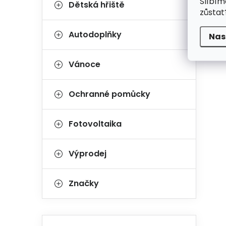
Slíbím
Dětská hřiště
zůstat
Autodoplňky
Nas
Vánoce
Ochranné pomůcky
Fotovoltaika
Výprodej
Značky