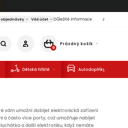
Důležité informace
Jaký je aktu
 objednávky
Váš účet
Prázdný košík
NÁKUPNÍ KOŠÍK
Dětská hřiště
Autodoplňky
ré vám umožní dobíjet elektronická zařízení
 a často více porty, což umožňuje nabíjet
 sluchátka a další elektroniku, když nemáte