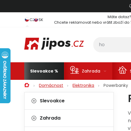
Přejít na obsah
Máte dotaz
CZ
SK
Chcete reklamovat nebo vrátit zboží do 
Slevoakce
Zahrada
Domů
Domácnost
Elektronika
Powerbanky
Postranní panel
Kategorie
Přeskočit kategorie
Slevoakce
V
Zahrada
n
v