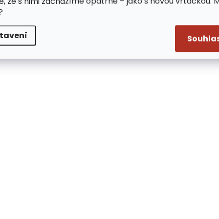
e, že s nimi zacházíme opatrně – jako s novou vrtačkou. 
?
tavení
Souhla