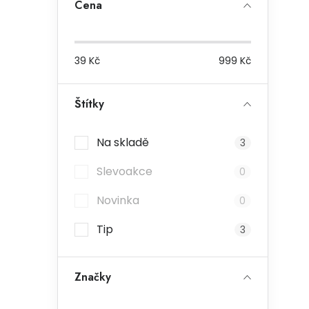
Cena
39
Kč
999
Kč
Štítky
Na skladě
3
Slevoakce
0
Novinka
0
Tip
3
Značky