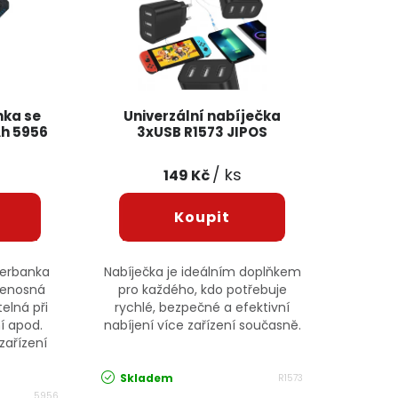
nka se
Univerzální nabíječka
Ah 5956
3xUSB R1573 JIPOS
/ ks
149 Kč
werbanka
Nabíječka je ideálním doplňkem
přenosná
pro každého, kdo potřebuje
telná při
rychlé, bezpečné a efektivní
í apod.
nabíjení více zařízení současně.
zařízení
Skladem
R1573
5956