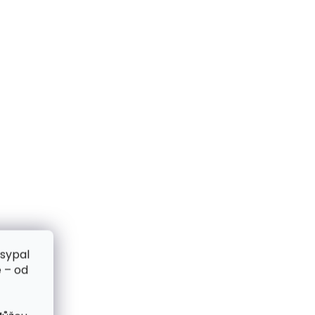
zsypal
 – od