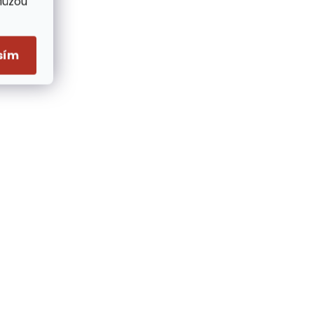
Můžou
sím