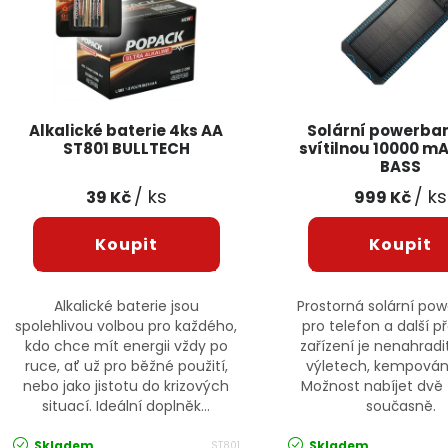
Alkalické baterie 4ks AA
Solární powerba
ST801 BULLTECH
svítilnou 10000 m
BASS
/ ks
/ ks
39 Kč
999 Kč
Alkalické baterie jsou
Prostorná solární po
spolehlivou volbou pro každého,
pro telefon a další 
kdo chce mít energii vždy po
zařízení je nenahradi
ruce, ať už pro běžné použití,
výletech, kempován
nebo jako jistotu do krizových
Možnost nabíjet dvě 
situací. Ideální doplněk...
současně.
Skladem
Skladem
ST801