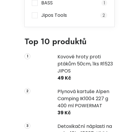
BASS
1
Jipos Tools
2
Top 10 produktů
Kovové hroty proti
ptákům 50cm, 1ks R1523
JIPOS
49 Kč
Plynová kartuše Alpen
Camping IK1004 227 g
400 ml POWERMAT
39 Kč
Detoxikační náplasti na