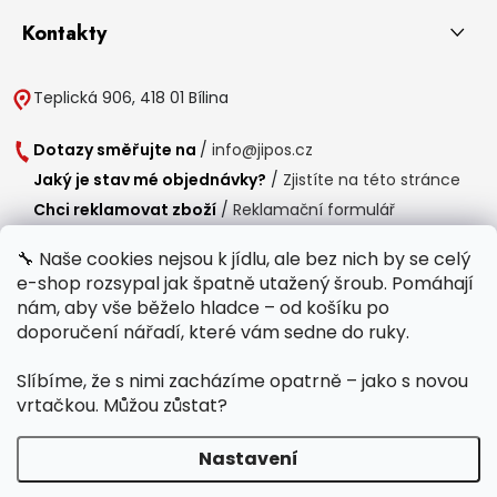
Kontakty
Teplická 906, 418 01 Bílina
Dotazy směřujte na
/
info@jipos.cz
Jaký je stav mé objednávky?
/
Zjistíte na této stránce
Chci reklamovat zboží
/
Reklamační formulář
Chci vrátit zboží do 14 dní
/
Formulář pro vrácení zboží
🔧 Naše cookies nejsou k jídlu, ale bez nich by se celý
e-shop rozsypal jak špatně utažený šroub. Pomáhají
Provozní doba
nám, aby vše běželo hladce – od košíku po
Po-Čt /
8:00 - 15:00
doporučení nářadí, které vám sedne do ruky.
Pá /
7:30 - 14:30
Slíbíme, že s nimi zacházíme opatrně – jako s novou
Polední přestávka /
11:00 - 11:30
vrtačkou. Můžou zůstat?
Nastavení
Copyright 2026
Jipos.cz
. Všechna práva vyhrazena.
Upravit nastavení