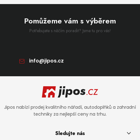
Pomůžeme vám s výběrem
Potřebujete s něčím poradit? Jsme tu pro vás!
info
@
jipos.cz
Zápatí
Jipos nabízí prodej kvalitního nářadí, autodoplňků a zahradní
techniky za nejlepší ceny na trhu.
Sledujte nás