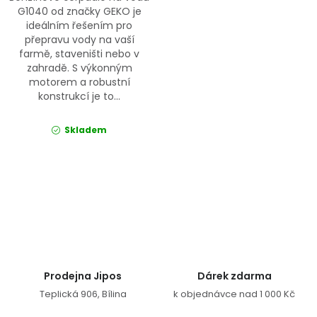
G1040 od značky GEKO je
ideálním řešením pro
přepravu vody na vaší
farmě, staveništi nebo v
zahradě. S výkonným
motorem a robustní
konstrukcí je to...
Skladem
Ovládací prvky výpisu
Prodejna Jipos
Dárek zdarma
Teplická 906, Bílina
k objednávce nad 1 000 Kč