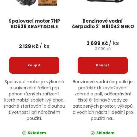
Spalovací motor 7HP
Benzínové vodní
KD638 KRAFT&DELE
čerpadlo 2" G81042 GEKO
/ ks
3 699 Kč
/ ks
2 129 Kč
3 990 Kč
Spalovací motor je výkonné
Benzínové vodní čerpadlo je
a univerzální řešení pro
perfektní k zavlažování
pohon různých zařízení,
zahrad a polí, odčerpávání
které nabízí spolehlivý chod,
čisté či špinavé vody ze
snadné startování a dlouhou
zatopených prostor, výkopů
životnost i při náročném
a vodních nádrží. Ideální pro
použití.
použití na...
Skladem
Skladem