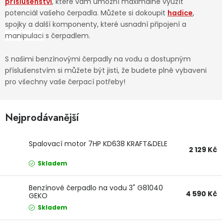
příslušenství
, které vám umožní maximálně využít
Dětská hřiště
potenciál vašeho čerpadla. Můžete si dokoupit
hadice
,
spojky a další komponenty, které usnadní připojení a
manipulaci
s čerpadlem.
Autodoplňky
S našimi benzínovými čerpadly na vodu a dostupným
příslušenstvím si můžete být jisti, že budete plně vybaveni
Vánoce
pro všechny vaše čerpací potřeby!
Ochranné pomůcky
Nejprodávanější
Fotovoltaika
Spalovací motor 7HP KD638 KRAFT&DELE
Výprodej
2 129 Kč
Skladem
Značky
Benzínové čerpadlo na vodu 3" G81040
4 590 Kč
GEKO
Skladem