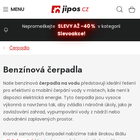
Přejít na obsah
Hled
N
SLEVY AŽ -40 %
Nepromeškejte
v kategorii
Slevoakce!
Slevoakce
Čerpadla
Zahrada
Benzínová čerpadla
Stavba a dům
Naše benzínová
čerpadla na vodu
představují ideální řešení
pro efektivní a mobilní čerpání vody v místech, kde není k
dispozici elektrická energie. Tyto čerpadla jsou vysoce
Dílna
výkonná a navržena tak, aby zvládla i náročné úkoly, jako je
zavlažování zahrad, vypumpování vody z nádrží nebo
odvodnění zaplavených prostor.
Domácnost
Kromě samotných čerpadel nabízíme také širokou škálu