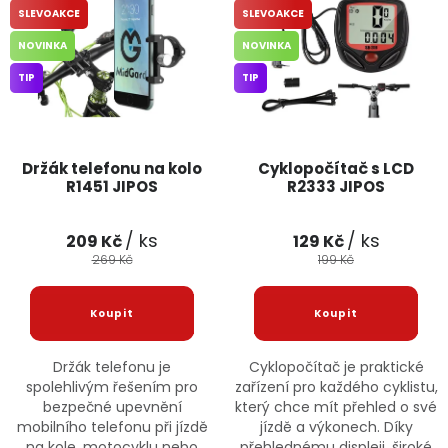
SLEVOAKCE
SLEVOAKCE
Jaký je aktuální stav mé objednávky?
NOVINKA
NOVINKA
Velkoobchodní spolupráce (B2B)
Prodejna nářadí
TIP
TIP
Servis nářadí
Hodnocení obchodu
Držák telefonu na kolo
Cyklopočítač s LCD
Doprava a platba
Váš zákaznický účet
Kontakt
R1451 JIPOS
R2333 JIPOS
PODPORA
/ ks
/ ks
209 Kč
129 Kč
269 Kč
199 Kč
Reklamační formulář
Odstoupení ve lhůtě 14 dní
Obchodní podmínky
Reklamační řád
Držák telefonu je
Cyklopočítač je praktické
spolehlivým řešením pro
zařízení pro každého cyklistu,
Podmínky ochrany osobních údajů
bezpečné upevnění
který chce mít přehled o své
mobilního telefonu při jízdě
jízdě a výkonech. Díky
na kole, motocyklu nebo
přehlednému displeji, široké