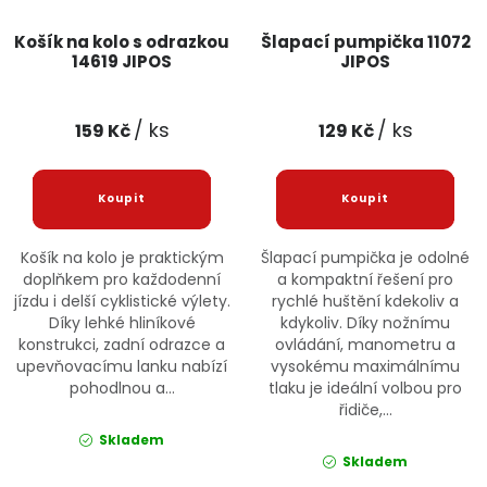
Košík na kolo s odrazkou
Šlapací pumpička 11072
14619 JIPOS
JIPOS
/ ks
/ ks
159 Kč
129 Kč
Košík na kolo je praktickým
Šlapací pumpička je odolné
doplňkem pro každodenní
a kompaktní řešení pro
jízdu i delší cyklistické výlety.
rychlé huštění kdekoliv a
Díky lehké hliníkové
kdykoliv. Díky nožnímu
konstrukci, zadní odrazce a
ovládání, manometru a
upevňovacímu lanku nabízí
vysokému maximálnímu
pohodlnou a...
tlaku je ideální volbou pro
řidiče,...
Skladem
Skladem