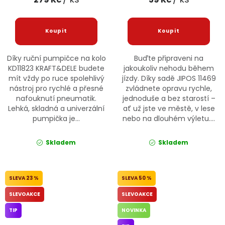
Díky ruční pumpičce na kolo
Buďte připraveni na
KD11823 KRAFT&DELE budete
jakoukoliv nehodu během
mít vždy po ruce spolehlivý
jízdy. Díky sadě JIPOS 11469
nástroj pro rychlé a přesné
zvládnete opravu rychle,
nafouknutí pneumatik.
jednoduše a bez starostí –
Lehká, skladná a univerzální
ať už jste ve městě, v lese
pumpička je...
nebo na dlouhém výletu....
Skladem
Skladem
23 %
50 %
SLEVOAKCE
SLEVOAKCE
TIP
NOVINKA