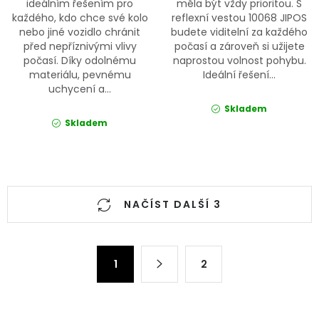
ideálním řešením pro
měla být vždy prioritou. S
každého, kdo chce své kolo
reflexní vestou 10068 JIPOS
nebo jiné vozidlo chránit
budete viditelní za každého
před nepříznivými vlivy
počasí a zároveň si užijete
počasí. Díky odolnému
naprostou volnost pohybu.
materiálu, pevnému
Ideální řešení...
uchycení a...
Skladem
Skladem
Ovládací prvky výpisu
NAČÍST DALŠÍ 3
Stránkování
1
2