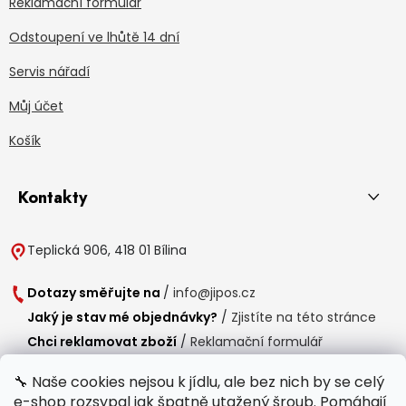
Reklamační formulář
Odstoupení ve lhůtě 14 dní
Servis nářadí
Můj účet
Košík
Kontakty
Teplická 906, 418 01 Bílina
Dotazy směřujte na
/
info@jipos.cz
Jaký je stav mé objednávky?
/
Zjistíte na této stránce
Chci reklamovat zboží
/
Reklamační formulář
Chci vrátit zboží do 14 dní
/
Formulář pro vrácení zboží
🔧 Naše cookies nejsou k jídlu, ale bez nich by se celý
e-shop rozsypal jak špatně utažený šroub. Pomáhají