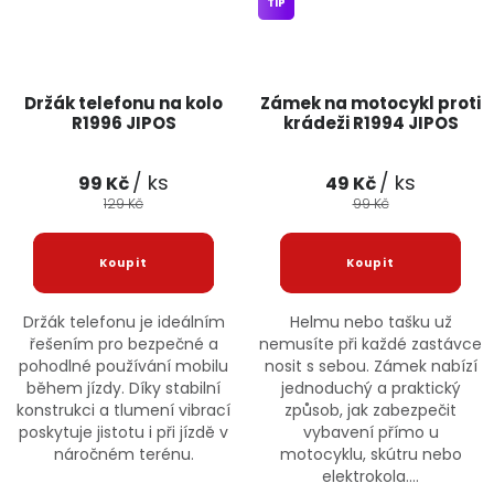
TIP
Držák telefonu na kolo
Zámek na motocykl proti
R1996 JIPOS
krádeži R1994 JIPOS
/ ks
/ ks
99 Kč
49 Kč
129 Kč
99 Kč
Držák telefonu je ideálním
Helmu nebo tašku už
řešením pro bezpečné a
nemusíte při každé zastávce
pohodlné používání mobilu
nosit s sebou. Zámek nabízí
během jízdy. Díky stabilní
jednoduchý a praktický
konstrukci a tlumení vibrací
způsob, jak zabezpečit
poskytuje jistotu i při jízdě v
vybavení přímo u
náročném terénu.
motocyklu, skútru nebo
elektrokola....