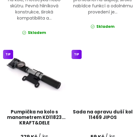
skútru. Pevná hliníková
nabídce funkcí a odolnému
konstrukce, široká
provedení je...
kompatibilita a...
Skladem
Skladem
TIP
TIP
Pumpička na kolo s
Sada na opravu duší kol
manometrem KD11823
11469 JIPOS
KRAFT&DELE
/ ks
/ ks
279 Kč
59 Kč