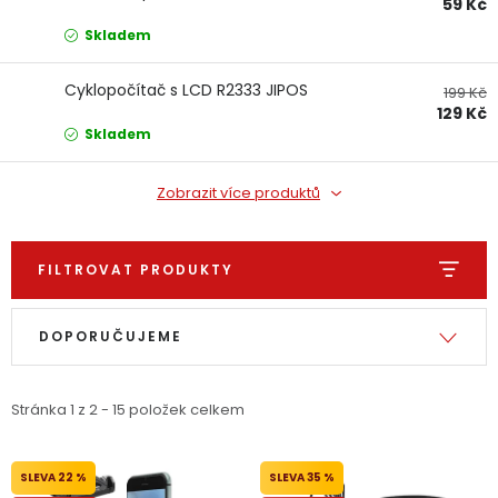
59 Kč
Dětská hřiště
Skladem
Autodoplňky
Cyklopočítač s LCD R2333 JIPOS
199 Kč
129 Kč
Skladem
Vánoce
Zobrazit více produktů
Ochranné pomůcky
FILTROVAT PRODUKTY
Fotovoltaika
Výpis produktů
Řazení produktů
Výprodej
DOPORUČUJEME
Značky
Stránka
1
z
2
-
15
položek celkem
22 %
35 %