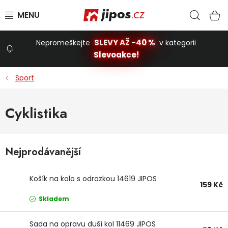
Přejít na obsah
Hled
N
SLEVY AŽ -40 %
Nepromeškejte
v kategorii
Slevoakce!
Slevoakce
Sport
Zahrada
Cyklistika
Stavba a dům
Nejprodávanější
Dílna
Košík na kolo s odrazkou 14619 JIPOS
159 Kč
Domácnost
Skladem
Sada na opravu duší kol 11469 JIPOS