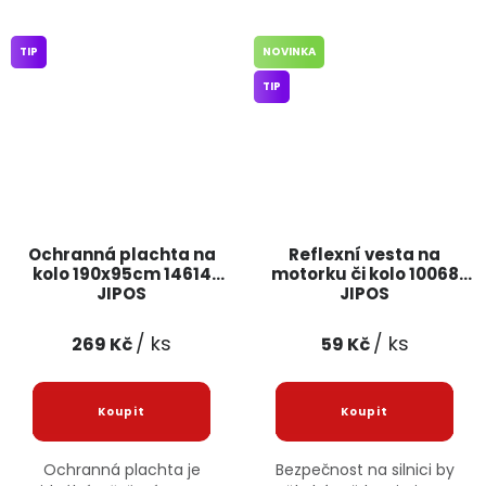
TIP
NOVINKA
TIP
Ochranná plachta na
Reflexní vesta na
kolo 190x95cm 14614
motorku či kolo 10068
JIPOS
JIPOS
/ ks
/ ks
269 Kč
59 Kč
Ochranná plachta je
Bezpečnost na silnici by