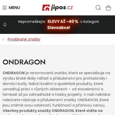
Přejít na obsah
Hled
N
SLEVY AŽ -40 %
Nepromeškejte
v kategorii
Slevoakce!
Slevoakce
Prodávané značky
Zahrada
ONDRAGON
Stavba a dům
ONDRAGON
je renomovaná značka, která se specializuje na
výrobu široké škály nářadí a příslušenství pro profesionály i
Dílna
domácí kutily. Nabízí kvalitní a spolehlivé produkty, které
usnadňují práci v různých oblastech – od stavebnictví a
řemesel až po zahradnické a hobby projekty. V naší nabídce
naleznete nástroje a příslušenství značky ONDRAGON, které
Domácnost
jsou známé svou odolností, funkčností a příznivou cenou.
Všechny produkty značky ONDRAGON, které vidíte na