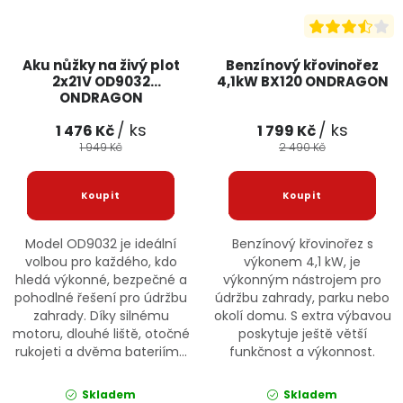
Aku nůžky na živý plot
Benzínový křovinořez
2x21V OD9032
4,1kW BX120 ONDRAGON
ONDRAGON
/ ks
/ ks
1 476 Kč
1 799 Kč
1 949 Kč
2 490 Kč
Model OD9032 je ideální
Benzínový křovinořez s
volbou pro každého, kdo
výkonem 4,1 kW, je
hledá výkonné, bezpečné a
výkonným nástrojem pro
pohodlné řešení pro údržbu
údržbu zahrady, parku nebo
zahrady. Díky silnému
okolí domu. S extra výbavou
motoru, dlouhé liště, otočné
poskytuje ještě větší
rukojeti a dvěma bateriím...
funkčnost a výkonnost.
Skladem
Skladem