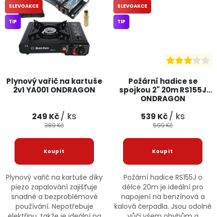
SLEVOAKCE
SLEVOAKCE
TIP
TIP
Plynový vařič na kartuše
Požární hadice se
2v1 YA001 ONDRAGON
spojkou 2" 20m RS155J
ONDRAGON
/ ks
/ ks
249 Kč
539 Kč
389 Kč
599 Kč
Plynový vařič na kartuše díky
Požární hadice RS155J o
piezo zapalování zajišťuje
délce 20m je ideální pro
snadné a bezproblémové
napojení na benzínová a
používání. Nepotřebuje
kalová čerpadla. Jsou odolné
elektřinu, takže je ideální na
vůči všem ohybům a