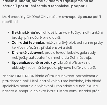
našem e-shopu, máme skladem a zajišťujeme na ně
Dětská hřiště
záruční i pozáruční servis a technickou podporu.
Mezi produkty ONDRAGON v našem e-shopu
Jipos.cz
patří
Autodoplňky
například:
Elektrické nářadí
:
úhlové brusky, vrtačky, multifunkční
Vánoce
brusky, přímočaré pily a další.
Zahradní technika
: nůžky na živý plot, ochranné prvky
Ochranné pomůcky
ke křovinořezům, příslušenství a další.
Dílenské vybavení
: prodlužovací kabely, gola sady,
nabíječky autobaterií a mnoho dalších nástrojů.
Fotovoltaika
Specializované produkty
: vibrační přísavky na
obklady, hlubinná čerpadla, plynové hořáky a další.
Výprodej
Značka ONDRAGON klade důraz na inovace, bezpečnost a
praktičnost, což ji činí ideální volbou pro každého, kdo hledá
Značky
spolehlivé nástroje a vybavení. Prohlédněte si nabídku na
našem e-shopu a objevte kvalitu, která vám usnadní práci.