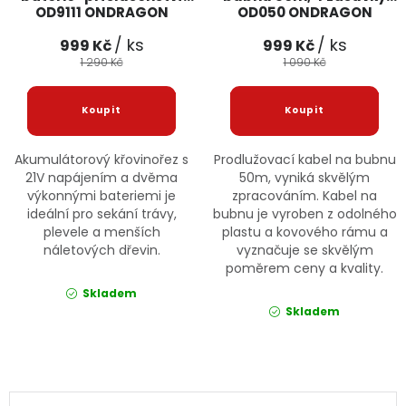
OD9111 ONDRAGON
OD050 ONDRAGON
/ ks
/ ks
999 Kč
999 Kč
1 290 Kč
1 090 Kč
Akumulátorový křovinořez s
Prodlužovací kabel na bubnu
21V napájením a dvěma
50m, vyniká skvělým
výkonnými bateriemi je
zpracováním. Kabel na
ideální pro sekání trávy,
bubnu je vyroben z odolného
plevele a menších
plastu a kovového rámu a
náletových dřevin.
vyznačuje se skvělým
poměrem ceny a kvality.
Skladem
Skladem
Ovládací prvky výpisu