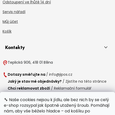
Odstoupení ve lhůtě 14 dní
Servis nářadí
Můj účet
Košík
Kontakty
Teplická 906, 418 01 Bílina
Dotazy směřujte na
/
info@jipos.cz
Jaký je stav mé objednávky?
/
Zjistíte na této stránce
Chci reklamovat zboží
/
Reklamační formulář
Chci vrátit zboží do 14 dní
/
Formulář pro vrácení zboží
🔧 Naše cookies nejsou k jídlu, ale bez nich by se celý
e-shop rozsypal jak špatně utažený šroub. Pomáhají
Provozní doba
nám, aby vše běželo hladce – od košíku po
Po-Čt /
8:00 - 15:00