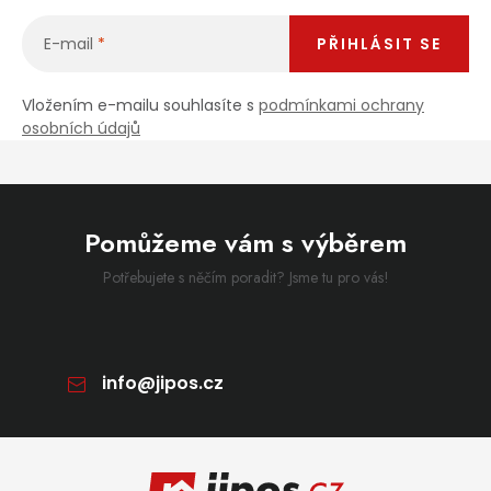
E-mail
PŘIHLÁSIT SE
Vložením e-mailu souhlasíte s
podmínkami ochrany
osobních údajů
Pomůžeme vám s výběrem
Potřebujete s něčím poradit? Jsme tu pro vás!
info
@
jipos.cz
Zápatí