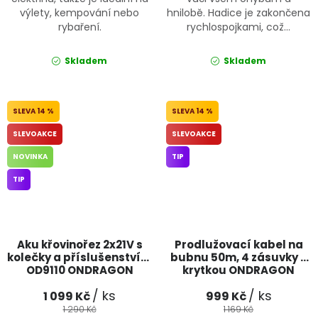
výlety, kempování nebo
hnilobě. Hadice je zakončena
rybaření.
rychlospojkami, což...
Skladem
Skladem
14 %
14 %
SLEVOAKCE
SLEVOAKCE
NOVINKA
TIP
TIP
Aku křovinořez 2x21V s
Prodlužovací kabel na
kolečky a příslušenstvím
bubnu 50m, 4 zásuvky s
OD9110 ONDRAGON
krytkou ONDRAGON
/ ks
/ ks
1 099 Kč
999 Kč
1 290 Kč
1 169 Kč