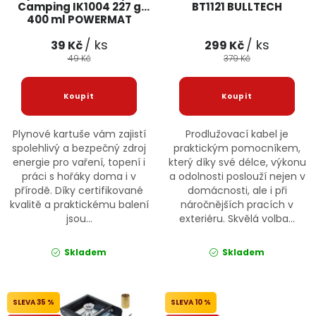
Camping IK1004 227 g
BT1121 BULLTECH
400 ml POWERMAT
/ ks
/ ks
39 Kč
299 Kč
49 Kč
379 Kč
Plynové kartuše vám zajistí
Prodlužovací kabel je
spolehlivý a bezpečný zdroj
praktickým pomocníkem,
energie pro vaření, topení i
který díky své délce, výkonu
práci s hořáky doma i v
a odolnosti poslouží nejen v
přírodě. Díky certifikované
domácnosti, ale i při
kvalitě a praktickému balení
náročnějších pracích v
jsou...
exteriéru. Skvělá volba...
Skladem
Skladem
35 %
10 %