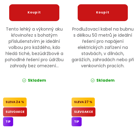
Tento lehký a výkonný aku
Prodlužovací kabel na bubnu
křovinořez s bohatým
s délkou 50 metrů je ideální
příslušenstvím je ideální
řešení pro napájení
volbou pro každého, kdo
elektrických zařízení na
hledá tiché, bezúdržbové a
stavbách, v dílnách,
pohodlné řešení pro údržbu
garážích, zahradách nebo při
zahrady bez omezení...
venkovních pracích.
Skladem
Skladem
24 %
27 %
SLEVOAKCE
SLEVOAKCE
TIP
TIP