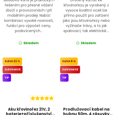
řešením pro přesné vážení
křovinořezu je vyrobený z
zboží v provozovnách i při
vysoce kvalitní oceli lze
mobilním prodeji. Nabízí
přímo použít pro zařízení
kombinaci vysoké nosnosti,
jako jsou křovinořezy nebo
funkcí pro výpočet ceny,
vyžínače trávy, a to jak
podsvícených...
spalovací, tak elektrické....
Skladem
Skladem
22 %
8 %
SLEVOAKCE
SLEVOAKCE
TIP
TIP
Aku křovinořez 21V, 2
Prodlužovací kabel na
baterie+příslušenství
bubnu 50m, 4 zásuvky