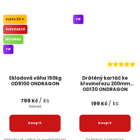
20 %
TIP
SLEVOAKCE
NOVINKA
TIP
Skladová váha 150kg
Drátěný kartáč ke
OD9100 ONDRAGON
křovinořezu 200mm
OD130 ONDRAGON
/ ks
799 Kč
/ ks
199 Kč
999 Kč
Skladová váha je praktickým
Drátěný kartáč ke