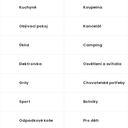
Dětská hřiště
Kuchyně
Koupelna
Autodoplňky
Obývací pokoj
Kancelář
Vánoce
Úklid
Camping
Ochranné pomůcky
Elektronika
Osvětlení a svítidla
Fotovoltaika
Grily
Chovatelské potřeby
Výprodej
Značky
Sport
Botníky
Odpadkové koše
Pro děti