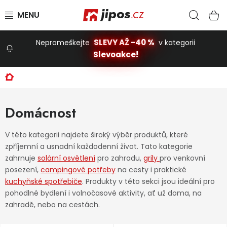
Přejít na obsah
Hled
N
SLEVY AŽ -40 %
Nepromeškejte
v kategorii
Slevoakce!
Slevoakce
Domů
Zahrada
Domácnost
Stavba a dům
V této kategorii najdete široký výběr produktů, které
zpříjemní a usnadní každodenní život. Tato kategorie
zahrnuje
solární osvětlení
pro zahradu,
grily
pro venkovní
Dílna
posezení,
campingové potřeby
na cesty i praktické
kuchyňské spotřebiče
. Produkty v této sekci jsou ideální pro
pohodlné bydlení i volnočasové aktivity, ať už doma, na
Domácnost
zahradě, nebo na cestách.