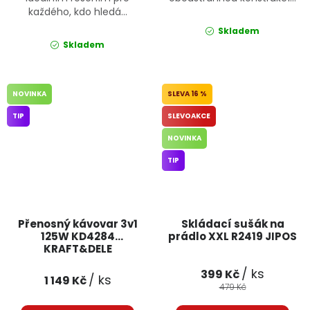
každého, kdo hledá...
Skladem
Skladem
NOVINKA
16 %
TIP
SLEVOAKCE
NOVINKA
TIP
Přenosný kávovar 3v1
Skládací sušák na
125W KD4284
prádlo XXL R2419 JIPOS
KRAFT&DELE
/ ks
399 Kč
/ ks
1 149 Kč
479 Kč