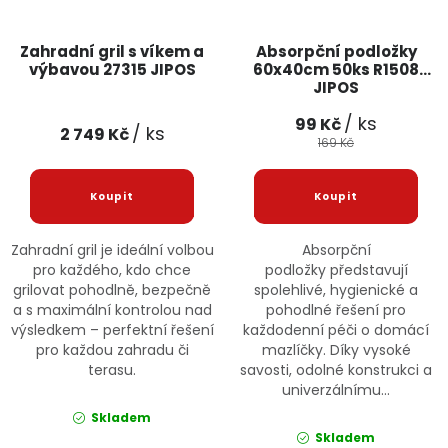
Zahradní gril s víkem a
Absorpční podložky
výbavou 27315 JIPOS
60x40cm 50ks R1508
JIPOS
/ ks
99 Kč
/ ks
2 749 Kč
169 Kč
Zahradní gril je ideální volbou
Absorpční
pro každého, kdo chce
podložky představují
grilovat pohodlně, bezpečně
spolehlivé, hygienické a
a s maximální kontrolou nad
pohodlné řešení pro
výsledkem – perfektní řešení
každodenní péči o domácí
pro každou zahradu či
mazlíčky. Díky vysoké
terasu.
savosti, odolné konstrukci a
univerzálnímu...
Skladem
Skladem