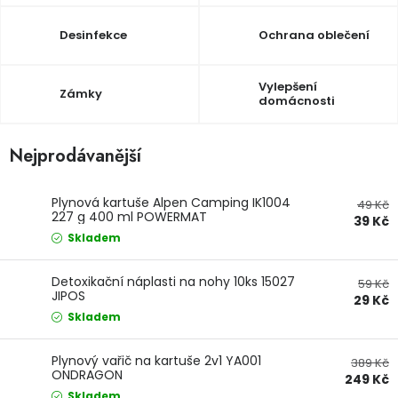
Jaký je aktuální stav mé objednávky?
Desinfekce
Ochrana oblečení
Velkoobchodní spolupráce (B2B)
Prodejna nářadí
Vylepšení
Zámky
domácnosti
Servis nářadí
Hodnocení obchodu
Nejprodávanější
Doprava a platba
Váš zákaznický účet
Kontakt
Plynová kartuše Alpen Camping IK1004
49 Kč
PODPORA
227 g 400 ml POWERMAT
39 Kč
Skladem
Reklamační formulář
Odstoupení ve lhůtě 14 dní
Detoxikační náplasti na nohy 10ks 15027
59 Kč
JIPOS
29 Kč
Obchodní podmínky
Reklamační řád
Skladem
Podmínky ochrany osobních údajů
Plynový vařič na kartuše 2v1 YA001
389 Kč
ONDRAGON
249 Kč
Skladem