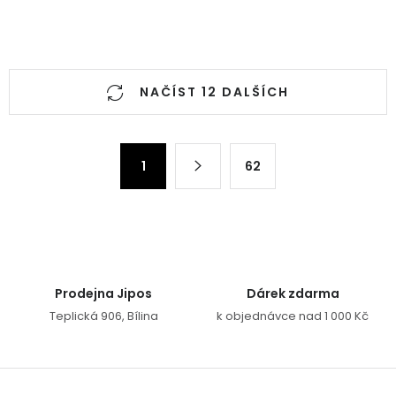
Ovládací prvky výpisu
NAČÍST 12 DALŠÍCH
Stránkování
1
62
Prodejna Jipos
Dárek zdarma
Teplická 906, Bílina
k objednávce nad 1 000 Kč