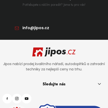
Potřebujete s něčím poradit? Jsme tu pro vás!
info
@
jipos.cz
Zápatí
Jipos nabízí prodej kvalitního nářadí, autodoplňků a zahradní
techniky za nejlepší ceny na trhu.
Sledujte nás