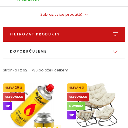
Zobrazit více produktů
FILTROVAT PRODUKTY
Výpis produktů
Řazení produktů
DOPORUČUJEME
Stránka
1
z
62
-
736
položek celkem
20 %
4 %
SLEVOAKCE
SLEVOAKCE
TIP
NOVINKA
TIP