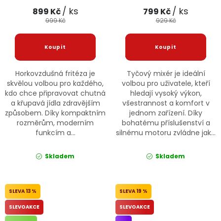
/ ks
/ ks
899 Kč
799 Kč
999 Kč
929 Kč
Horkovzdušná fritéza je
Tyčový mixér je ideální
skvělou volbou pro každého,
volbou pro uživatele, kteří
kdo chce připravovat chutná
hledají vysoký výkon,
a křupavá jídla zdravějším
všestrannost a komfort v
způsobem. Díky kompaktním
jednom zařízení. Díky
rozměrům, moderním
bohatému příslušenství a
funkcím a...
silnému motoru zvládne jak...
Skladem
Skladem
13 %
19 %
SLEVOAKCE
SLEVOAKCE