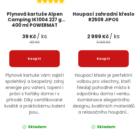
Plynová kartuše Alpen
Houpací zahradní křeslo
Camping IK1004 227 g
R2509 JIPOS
400 ml POWERMAT
/ ks
/ ks
39 Kč
2 999 Kč
49 Kč
3 149 Kč
Plynové kartuše vám zajistí
Houpací křeslo je perfektní
spolehlivý a bezpečný zdroj
volbou pro všechny, kteří
energie pro vaření, topení i
hledají pohodlné místo k
práci s hořáky doma i v
odpočinku doma i venku.
přírodě. Díky certifikované
Kombinace elegantního
kvalitě a praktickému balení
designu, kvalitních materiálů
jsou...
a relaxačního houpání...
Skladem
Skladem