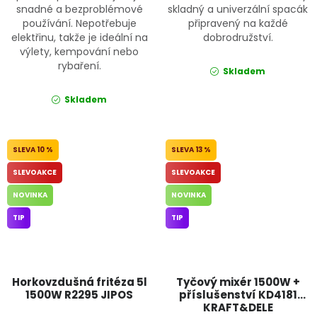
snadné a bezproblémové
skladný a univerzální spacák
používání. Nepotřebuje
připravený na každé
elektřinu, takže je ideální na
dobrodružství.
výlety, kempování nebo
rybaření.
Skladem
Skladem
10 %
13 %
SLEVOAKCE
SLEVOAKCE
NOVINKA
NOVINKA
TIP
TIP
Horkovzdušná fritéza 5l
Tyčový mixér 1500W +
1500W R2295 JIPOS
příslušenství KD4181
KRAFT&DELE