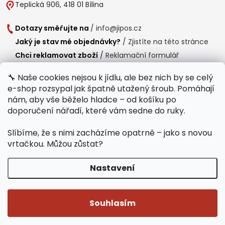
Teplická 906, 418 01 Bílina
Dotazy směřujte na
/
info@jipos.cz
Jaký je stav mé objednávky?
/
Zjistíte na této stránce
Chci reklamovat zboží
/
Reklamační formulář
Chci vrátit zboží do 14 dní
/
Formulář pro vrácení zboží
🔧 Naše cookies nejsou k jídlu, ale bez nich by se celý
e-shop rozsypal jak špatně utažený šroub. Pomáhají
Provozní doba
nám, aby vše běželo hladce – od košíku po
Po-Čt /
8:00 - 15:00
doporučení nářadí, které vám sedne do ruky.
Pá /
7:30 - 14:30
Slíbíme, že s nimi zacházíme opatrně – jako s novou
Polední přestávka /
11:00 - 11:30
vrtačkou. Můžou zůstat?
Nastavení
Copyright 2026
Jipos.cz
. Všechna práva vyhrazena.
Upravit nastavení
cookies
Souhlasím
Běží na Shoptet Premium
/
Webdesign mi-ma.cz
/
Webová analytika a reporting khoder.cz