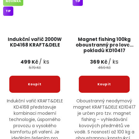
NOVINKA
TIP
TIP
Indukční vařič 2000W
Magnet fishing 100kg
KD4168 KRAFT&DELE
oboustranný pro lovce
pokladů KD10417
KRAFT&DELE
/ ks
/ ks
499 Kč
369 Kč
579 Kč
459 Kč
Indukční vařič KRAFT&DELE
Oboustranný neodymový
KD4168 představuje
magnet KRAFT&DELE KD10417
kombinaci moderní
je určen pro tzv. magnet
technologie, úsporného
fishing – vyhledávání
provozu a vysokého
kovových předmětů ve
komfortu při vaření. Je
vodě. S nosností až 100 kg a
ideálním řešením pro
oboustrannou konstrukcí...