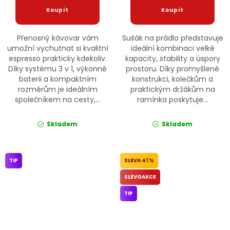
Přenosný kávovar vám
Sušák na prádlo představuje
umožní vychutnat si kvalitní
ideální kombinaci velké
espresso prakticky kdekoliv.
kapacity, stability a úspory
Díky systému 3 v 1, výkonné
prostoru. Díky promyšlené
baterii a kompaktním
konstrukci, kolečkům a
rozměrům je ideálním
praktickým držákům na
společníkem na cesty,...
ramínka poskytuje...
Skladem
Skladem
TIP
41 %
SLEVOAKCE
TIP