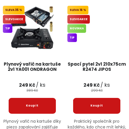
35 %
16 %
SLEVOAKCE
SLEVOAKCE
TIP
NOVINKA
TIP
Plynový vařič na kartuše
Spací pytel 2v1 210x75cm
2v1 YA001 ONDRAGON
R2474 JIPOS
/ ks
/ ks
249 Kč
249 Kč
389 Kč
299 Kč
Plynový vařič na kartuše díky
Praktický společník pro
piezo zapalování zajišťuje
každého, kdo chce mít lehký,