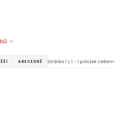
uktů
Stránka
1
z
1
-
1
položek celkem
ŽŠÍ
ABECEDNĚ