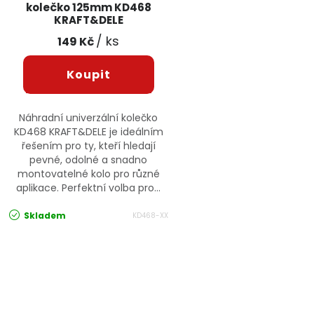
kolečko 125mm KD468
KRAFT&DELE
/ ks
149 Kč
Náhradní univerzální kolečko
KD468 KRAFT&DELE je ideálním
řešením pro ty, kteří hledají
pevné, odolné a snadno
montovatelné kolo pro různé
aplikace. Perfektní volba pro...
Skladem
KD468-XX
Ovládací prvky výpisu