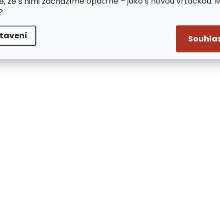
e, že s nimi zacházíme opatrně – jako s novou vrtačkou. 
?
tavení
Souhla