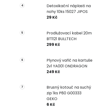
Detoxikační náplasti na
nohy 10ks 15027 JIPOS
29 Kč
Prodlužovací kabel 20m
BT1121 BULLTECH
299 Kč
Plynový vařič na kartuše
2v1 YA001 ONDRAGON
249 Kč
Brusný kotouč na suchý
zip 1ks P80 G00333
GEKO
6 Kč