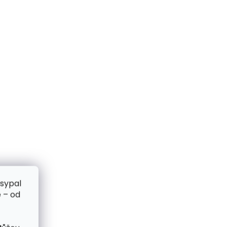
zsypal
 – od