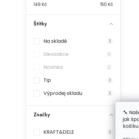
149
Kč
150
Kč
Štítky
Na skladě
1
Slevoakce
0
Novinka
0
Tip
1
Výprodej skladu
1
🔧 Naš
Značky
jak šp
košíku
KRAFT&DELE
1