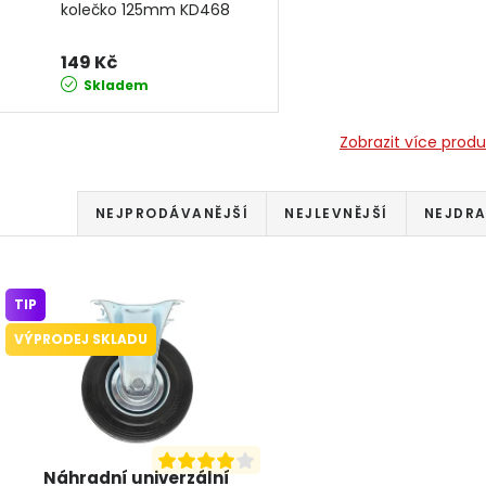
kolečko 125mm KD468
KRAFT&DELE
149 Kč
Skladem
Zobrazit více prod
Řazení produktů
NEJPRODÁVANĚJŠÍ
NEJLEVNĚJŠÍ
NEJDRA
Výpis produktů
TIP
VÝPRODEJ SKLADU
Náhradní univerzální