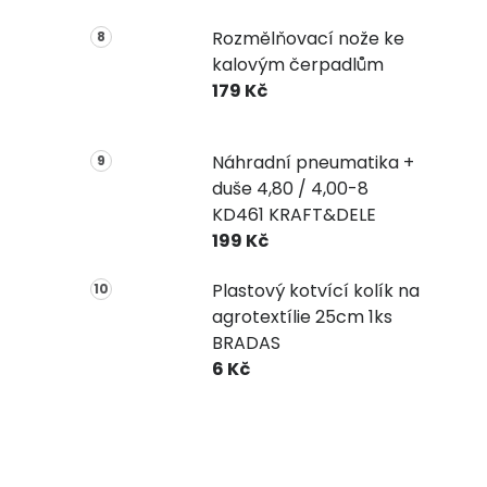
Rozmělňovací nože ke
kalovým čerpadlům
179 Kč
Náhradní pneumatika +
duše 4,80 / 4,00-8
KD461 KRAFT&DELE
199 Kč
Plastový kotvící kolík na
agrotextílie 25cm 1ks
BRADAS
6 Kč