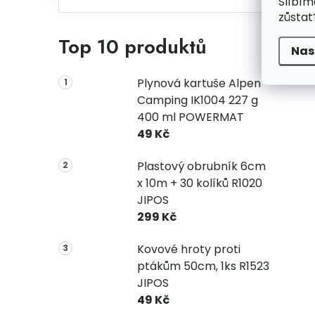
Slíbím
zůstat
Top 10 produktů
Nas
Plynová kartuše Alpen
Camping IK1004 227 g
400 ml POWERMAT
49 Kč
Plastový obrubník 6cm
x 10m + 30 kolíků R1020
JIPOS
299 Kč
Kovové hroty proti
ptákům 50cm, 1ks R1523
JIPOS
49 Kč