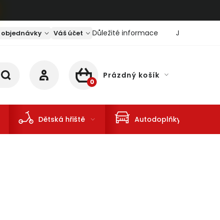
Důležité informace
Jaký je aktu
 objednávky
Váš účet
Prázdný košík
NÁKUPNÍ KOŠÍK
Dětská hřiště
Autodoplňky