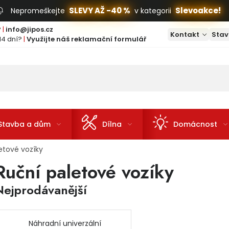
SLEVY AŽ -40 %
Slevoakce!
Nepromeškejte
v kategorii
?
|
info@jipos.cz
Kontakt
Stav
14 dní?
|
Využijte náš reklamační formulář
Stavba a dům
Dílna
Domácnost
etové vozíky
Ruční paletové vozíky
Nejprodávanější
Náhradní univerzální