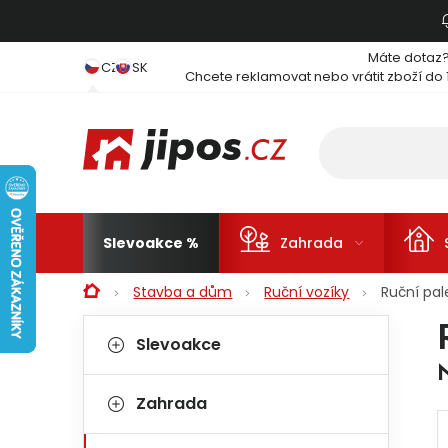
Přejít na obsah
Máte dotaz
CZ
SK
Chcete reklamovat nebo vrátit zboží do 
Slevoakce
Zahrada
Domů
Stavba a dům
Ruční vozíky
Ruční pal
Postranní panel
Kategorie
Přeskočit kategorie
Slevoakce
Zahrada