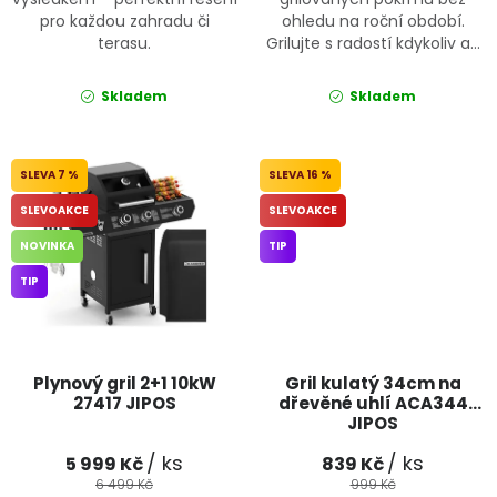
pro každou zahradu či
ohledu na roční období.
terasu.
Grilujte s radostí kdykoliv a...
Skladem
Skladem
7 %
16 %
SLEVOAKCE
SLEVOAKCE
NOVINKA
TIP
TIP
Plynový gril 2+1 10kW
Gril kulatý 34cm na
27417 JIPOS
dřevěné uhlí ACA344
JIPOS
/ ks
/ ks
5 999 Kč
839 Kč
6 499 Kč
999 Kč