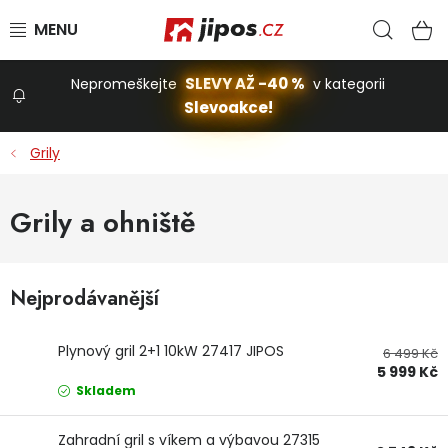
Přejít na obsah
Hled
N
SLEVY AŽ -40 %
Nepromeškejte
v kategorii
Slevoakce!
Slevoakce
Grily
Zahrada
Grily a ohniště
Stavba a dům
Nejprodávanější
Dílna
Plynový gril 2+1 10kW 27417 JIPOS
6 499 Kč
5 999 Kč
Domácnost
Skladem
Zahradní gril s víkem a výbavou 27315