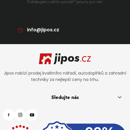
Potřebujete s něčím poradit? Jsme tu pro vás!
info
@
jipos.cz
Zápatí
Jipos nabízí prodej kvalitního nářadí, autodoplňků a zahradní
techniky za nejlepší ceny na trhu.
Sledujte nás