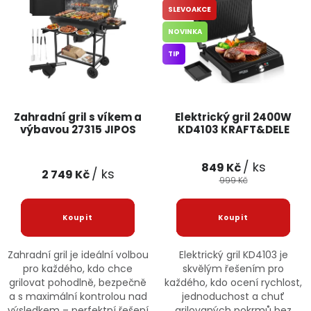
SLEVOAKCE
Jaký je aktuální stav mé objednávky?
NOVINKA
Velkoobchodní spolupráce (B2B)
Prodejna nářadí
TIP
Servis nářadí
Hodnocení obchodu
Zahradní gril s víkem a
Elektrický gril 2400W
Doprava a platba
Váš zákaznický účet
Kontakt
výbavou 27315 JIPOS
KD4103 KRAFT&DELE
PODPORA
/ ks
849 Kč
/ ks
2 749 Kč
999 Kč
Reklamační formulář
Odstoupení ve lhůtě 14 dní
Obchodní podmínky
Reklamační řád
Zahradní gril je ideální volbou
Elektrický gril KD4103 je
pro každého, kdo chce
skvělým řešením pro
Podmínky ochrany osobních údajů
grilovat pohodlně, bezpečně
každého, kdo ocení rychlost,
a s maximální kontrolou nad
jednoduchost a chuť
výsledkem – perfektní řešení
grilovaných pokrmů bez