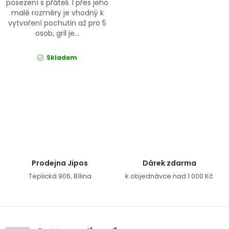
posezení s přáteli. I přes jeho
malé rozměry je vhodný k
vytvoření pochutin až pro 5
osob, gril je...
Skladem
Ovládací prvky výpisu
Prodejna Jipos
Dárek zdarma
Teplická 906, Bílina
k objednávce nad 1 000 Kč