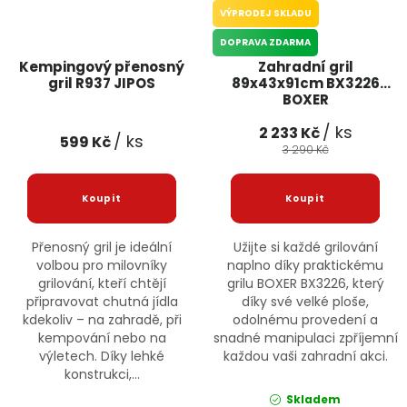
VÝPRODEJ SKLADU
DOPRAVA ZDARMA
Kempingový přenosný
Zahradní gril
gril R937 JIPOS
89x43x91cm BX3226
BOXER
/ ks
2 233 Kč
/ ks
599 Kč
3 290 Kč
Přenosný gril je ideální
Užijte si každé grilování
volbou pro milovníky
naplno díky praktickému
grilování, kteří chtějí
grilu BOXER BX3226, který
připravovat chutná jídla
díky své velké ploše,
kdekoliv – na zahradě, při
odolnému provedení a
kempování nebo na
snadné manipulaci zpříjemní
výletech. Díky lehké
každou vaši zahradní akci.
konstrukci,...
Skladem