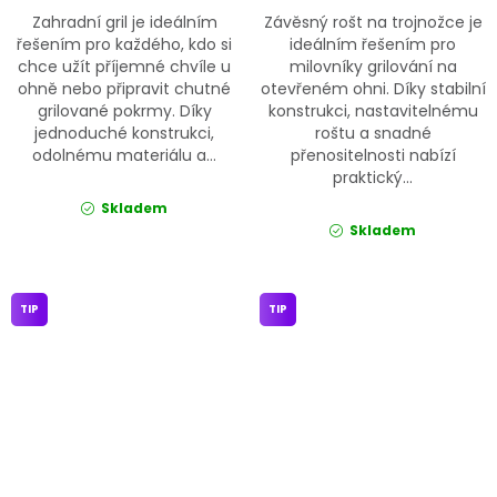
Zahradní gril je ideálním
Závěsný rošt na trojnožce je
řešením pro každého, kdo si
ideálním řešením pro
chce užít příjemné chvíle u
milovníky grilování na
ohně nebo připravit chutné
otevřeném ohni. Díky stabilní
grilované pokrmy. Díky
konstrukci, nastavitelnému
jednoduché konstrukci,
roštu a snadné
odolnému materiálu a...
přenositelnosti nabízí
praktický...
Skladem
Skladem
TIP
TIP