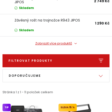
2 749 Kč
JIPOS
Dětská hřiště
Skladem
Autodoplňky
Závěsný rošt na trojnožce R943 JIPOS
1 290 Kč
Skladem
Vánoce
Zobrazit více produktů
Ochranné pomůcky
FILTROVAT PRODUKTY
Fotovoltaika
Výpis produktů
Řazení produktů
Výprodej
DOPORUČUJEME
Značky
Stránka
1
z
1
-
11
položek celkem
TIP
15 %