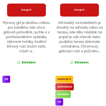
Plynový gril je skvělou volbou
Gril kulatý na kolečkách je
pro každého, kdo chce
vhodný na zahradu nebo na
grilovat pohodlně, rychle a s
terasu, kde díky nádobě na
profesionálními výsledky.
popel je váš trávník nebo
Výkonné hořáky, kvalitní
podlaha terasy dokonale
litinový rošt, boční vařič,
ochráněna. Chromový
rožeň a...
grilovací rošt o průměru...
Skladem
Skladem
TIP
32 %
SLEVOAKCE
NOVINKA
TIP