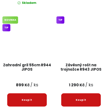
Skladem
NOVINKA
TIP
TIP
Zahradní gril 55cm R944
Závěsný rošt na
JIPOS
trojnožce R943 JIPOS
/ ks
/ ks
899 Kč
1 290 Kč