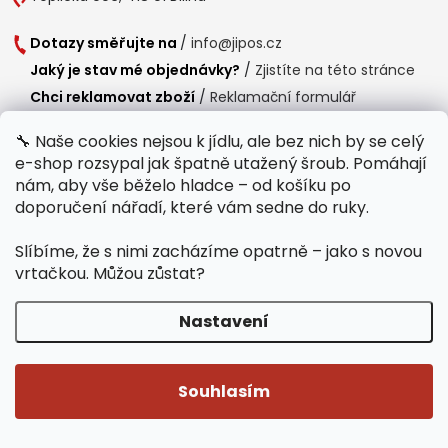
Dotazy směřujte na
/
info@jipos.cz
Jaký je stav mé objednávky?
/
Zjistíte na této stránce
Chci reklamovat zboží
/
Reklamační formulář
Chci vrátit zboží do 14 dní
/
Formulář pro vrácení zboží
🔧 Naše cookies nejsou k jídlu, ale bez nich by se celý
e-shop rozsypal jak špatně utažený šroub. Pomáhají
Provozní doba
nám, aby vše běželo hladce – od košíku po
Po-Čt /
8:00 - 15:00
doporučení nářadí, které vám sedne do ruky.
Pá /
7:30 - 14:30
Slíbíme, že s nimi zacházíme opatrně – jako s novou
Polední přestávka /
11:00 - 11:30
vrtačkou. Můžou zůstat?
Nastavení
Copyright 2026
Jipos.cz
. Všechna práva vyhrazena.
Upravit nastavení
cookies
Souhlasím
Běží na Shoptet Premium
/
Webdesign mi-ma.cz
/
Webová analytika a reporting khoder.cz