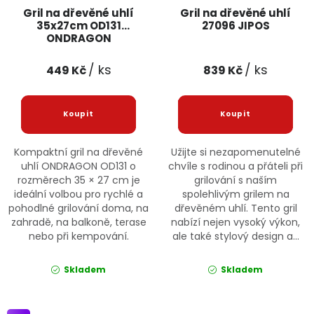
Gril na dřevěné uhlí
Gril na dřevěné uhlí
35x27cm OD131
27096 JIPOS
ONDRAGON
/ ks
/ ks
449 Kč
839 Kč
Kompaktní gril na dřevěné
Užijte si nezapomenutelné
uhlí ONDRAGON OD131 o
chvíle s rodinou a přáteli při
rozměrech 35 × 27 cm je
grilování s naším
ideální volbou pro rychlé a
spolehlivým grilem na
pohodlné grilování doma, na
dřevěném uhlí. Tento gril
zahradě, na balkoně, terase
nabízí nejen vysoký výkon,
nebo při kempování.
ale také stylový design a...
Skladem
Skladem