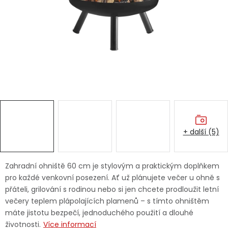
Dětská hřiště
Autodoplňky
Vánoce
Ochranné pomůcky
Fotovoltaika
+ další (5)
Výprodej
Zahradní ohniště 60 cm je stylovým a praktickým doplňkem
Značky
pro každé venkovní posezení. Ať už plánujete večer u ohně s
přáteli, grilování s rodinou nebo si jen chcete prodloužit letní
večery teplem plápolajících plamenů – s tímto ohništěm
máte jistotu bezpečí, jednoduchého použití a dlouhé
životnosti.
Více informací