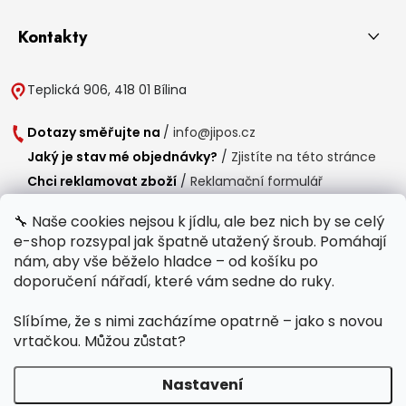
Kontakty
Teplická 906, 418 01 Bílina
Dotazy směřujte na
/
info@jipos.cz
Jaký je stav mé objednávky?
/
Zjistíte na této stránce
Chci reklamovat zboží
/
Reklamační formulář
Chci vrátit zboží do 14 dní
/
Formulář pro vrácení zboží
🔧 Naše cookies nejsou k jídlu, ale bez nich by se celý
e-shop rozsypal jak špatně utažený šroub. Pomáhají
Provozní doba
nám, aby vše běželo hladce – od košíku po
Po-Čt /
8:00 - 15:00
doporučení nářadí, které vám sedne do ruky.
Pá /
7:30 - 14:30
Slíbíme, že s nimi zacházíme opatrně – jako s novou
Polední přestávka /
11:00 - 11:30
vrtačkou. Můžou zůstat?
Nastavení