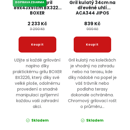
Zahradní gril
Gril kulatý 34cm na
DOPRAVA ZDARMA
89x43x91cm BX3226
dřevěné uhlí
BOXER
ACA344 JIPOS
2 233 Kč
839 Kč
3 290 Kč
999 Kč
Užijte si každé grilování
Gril kulatý na kolečkách
naplno díky
je vhodný na zahradu
praktickému grilu BOXER
nebo na terasu, kde
BX3226, který díky své
díky nádobě na popel je
velké ploše, odolnému
váš trávník nebo
provedení a snadné
podlaha terasy
manipulaci zpříjemní
dokonale ochráněna.
každou vaši zahradní
Chromový grilovací rošt
akci.
o průměru...
Skladem
Skladem