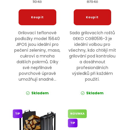
110 Kč
879 Kč
Grilovací teflonové
Sada grilovacích roštů
podložky model 15640
GEKO CG80516-3 je
JIPOS jsou ideální pro
ideální volbou pro
pečení zeleniny, masa,
všechny, kdo chtějí mít
cukroví a mnoha
grilování pod kontrolou
dalších pokrmů. Díky
a dosáhnout
své nepřilnavé
profesionálních
povrchové úpravě
výsledků při každém
umožňují snadné...
použití.
Skladem
Skladem
TIP
NOVINKA
TIP