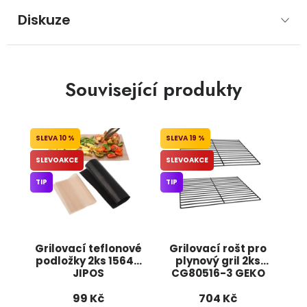
Diskuze
Související produkty
10 %
19 %
SLEVOAKCE
SLEVOAKCE
TIP
TIP
Grilovací teflonové
Grilovací rošt pro
podložky 2ks 15640
plynový gril 2ks
JIPOS
CG80516-3 GEKO
99 Kč
704 Kč