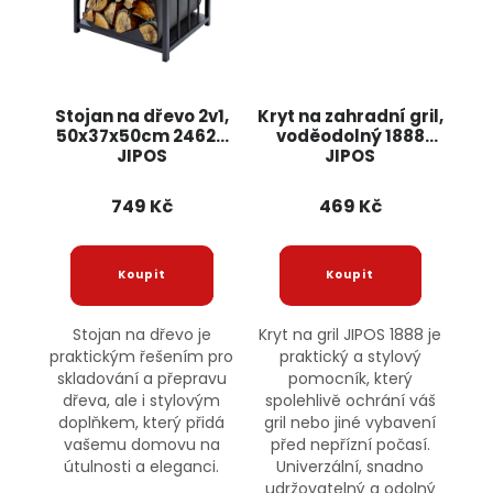
Stojan na dřevo 2v1,
Kryt na zahradní gril,
50x37x50cm 24628
voděodolný 1888
JIPOS
JIPOS
749 Kč
469 Kč
Stojan na dřevo je
Kryt na gril JIPOS 1888 je
praktickým řešením pro
praktický a stylový
skladování a přepravu
pomocník, který
dřeva, ale i stylovým
spolehlivě ochrání váš
doplňkem, který přidá
gril nebo jiné vybavení
vašemu domovu na
před nepřízní počasí.
útulnosti a eleganci.
Univerzální, snadno
udržovatelný a odolný