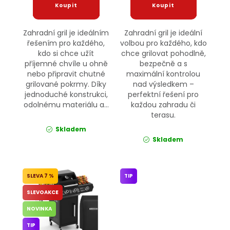
Zahradní gril je ideálním
Zahradní gril je ideální
řešením pro každého,
volbou pro každého, kdo
kdo si chce užít
chce grilovat pohodlně,
příjemné chvíle u ohně
bezpečně a s
nebo připravit chutné
maximální kontrolou
grilované pokrmy. Díky
nad výsledkem –
jednoduché konstrukci,
perfektní řešení pro
odolnému materiálu a...
každou zahradu či
terasu.
Skladem
Skladem
7 %
TIP
SLEVOAKCE
NOVINKA
TIP