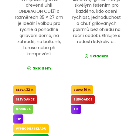
dřevěné uhlí
skvělým řešením pro
ONDRAGON OD131 o
každého, kdo ocení
rozměrech 35 × 27 cm
rychlost, jednoduchost
je ideální volbou pro
a chuť grilovaných
rychlé a pohodlné
pokrmů bez ohledu na
grilování doma, na
roční období. Grilujte s
zahradě, na balkoně,
radostí kdykoliv a...
terase nebo při
kempování.
Skladem
Skladem
32 %
16 %
SLEVOAKCE
SLEVOAKCE
NOVINKA
TIP
TIP
VÝPRODEJ SKLADU