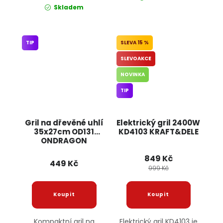
Skladem
TIP
15 %
SLEVOAKCE
NOVINKA
TIP
Gril na dřevěné uhlí
Elektrický gril 2400W
35x27cm OD131
KD4103 KRAFT&DELE
ONDRAGON
849 Kč
449 Kč
999 Kč
Kompaktní gril na
Elektrický gril KD4103 je