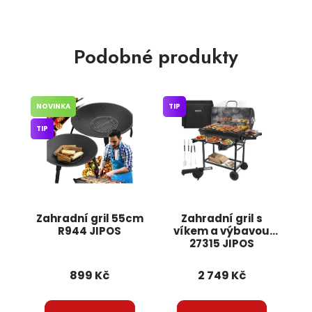
Podobné produkty
NOVINKA
TIP
TIP
Zahradní gril 55cm
Zahradní gril s
R944 JIPOS
víkem a výbavou
27315 JIPOS
899 Kč
2 749 Kč