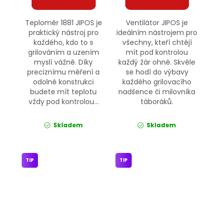
Teploměr 1881 JIPOS je
Ventilátor JIPOS je
praktický nástroj pro
ideálním nástrojem pro
každého, kdo to s
všechny, kteří chtějí
grilováním a uzením
mít pod kontrolou
myslí vážně. Díky
každý žár ohně. Skvěle
preciznímu měření a
se hodí do výbavy
odolné konstrukci
každého grilovacího
budete mít teplotu
nadšence či milovníka
vždy pod kontrolou...
táboráků.
Skladem
Skladem
TIP
TIP