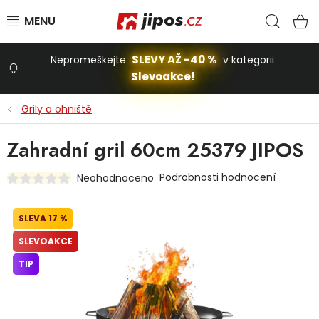
Přejít na obsah
Hled
N
SLEVY AŽ -40 %
Nepromeškejte
v kategorii
Slevoakce!
Slevoakce
Grily a ohniště
Zahrada
Zahradní gril 60cm 25379 JIPOS
Podrobnosti hodnocení
Neohodnoceno
Stavba a dům
17 %
Dílna
SLEVOAKCE
TIP
Domácnost