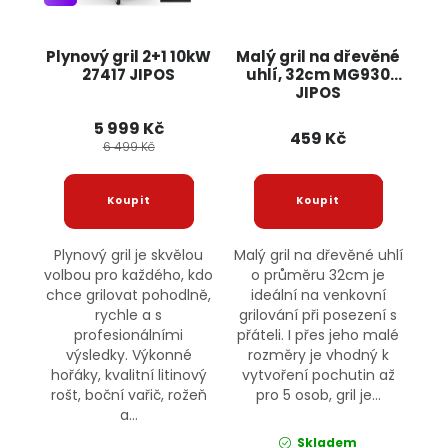
Plynový gril 2+1 10kW
Malý gril na dřevěné
27417 JIPOS
uhlí, 32cm MG930
JIPOS
5 999 Kč
459 Kč
6 499 Kč
Plynový gril je skvělou
Malý gril na dřevěné uhlí
volbou pro každého, kdo
o průměru 32cm je
chce grilovat pohodlně,
ideální na venkovní
rychle a s
grilování při posezení s
profesionálními
přáteli. I přes jeho malé
výsledky. Výkonné
rozměry je vhodný k
hořáky, kvalitní litinový
vytvoření pochutin až
rošt, boční vařič, rožeň
pro 5 osob, gril je...
a...
Skladem