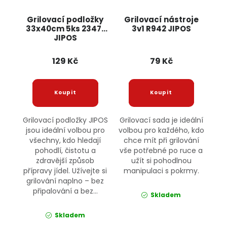
Grilovací podložky
Grilovací nástroje
33x40cm 5ks 23471
3v1 R942 JIPOS
JIPOS
129 Kč
79 Kč
Grilovací podložky JIPOS
Grilovací sada je ideální
jsou ideální volbou pro
volbou pro každého, kdo
všechny, kdo hledají
chce mít při grilování
pohodlí, čistotu a
vše potřebné po ruce a
zdravější způsob
užít si pohodlnou
přípravy jídel. Užívejte si
manipulaci s pokrmy.
grilování naplno – bez
připalování a bez...
Skladem
Skladem