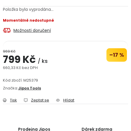
Jaký je aktuální stav mé objednávky?
Položka byla vyprodána…
Momentálně nedostupné
Velkoobchodní spolupráce (B2B)
Prodejna nářadí
Možnosti doručení
Servis nářadí
Hodnocení obchodu
Doprava a platba
Váš zákaznický účet
Kontakt
969 Kč
–17 %
799 Kč
/ ks
660,33 Kč bez DPH
PODPORA
Měrná cena:
Kód zboží:
M25379
Reklamační formulář
Odstoupení ve lhůtě 14 dní
Značka:
Jipos Tools
Tisk
Zeptat se
Hlídat
Obchodní podmínky
Reklamační řád
Podmínky ochrany osobních údajů
Prodejna Jipos
Dárek zdarma