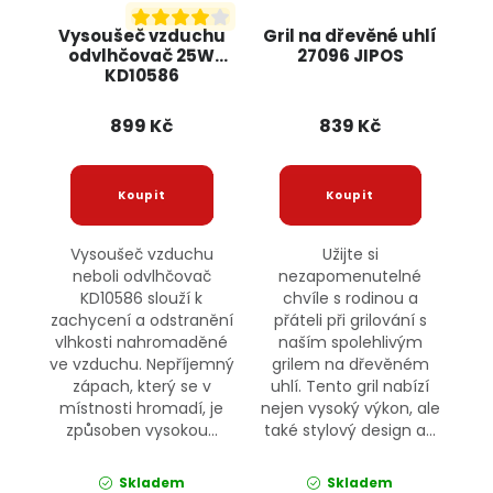
Vysoušeč vzduchu
Gril na dřevěné uhlí
odvlhčovač 25W
27096 JIPOS
KD10586
KRAFT&DELE
899 Kč
839 Kč
Vysoušeč vzduchu
Užijte si
neboli odvlhčovač
nezapomenutelné
KD10586 slouží k
chvíle s rodinou a
zachycení a odstranění
přáteli při grilování s
vlhkosti nahromaděné
naším spolehlivým
ve vzduchu. Nepříjemný
grilem na dřevěném
zápach, který se v
uhlí. Tento gril nabízí
místnosti hromadí, je
nejen vysoký výkon, ale
způsoben vysokou...
také stylový design a...
Skladem
Skladem