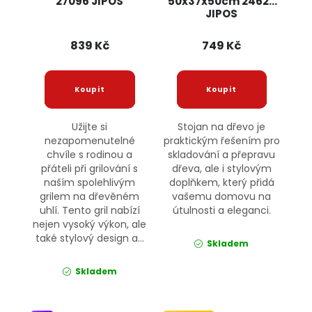
27096 JIPOS
50x37x50cm 24628
JIPOS
839 Kč
749 Kč
Užijte si
Stojan na dřevo je
nezapomenutelné
praktickým řešením pro
chvíle s rodinou a
skladování a přepravu
přáteli při grilování s
dřeva, ale i stylovým
naším spolehlivým
doplňkem, který přidá
grilem na dřevěném
vašemu domovu na
uhlí. Tento gril nabízí
útulnosti a eleganci.
nejen vysoký výkon, ale
také stylový design a...
Skladem
Skladem