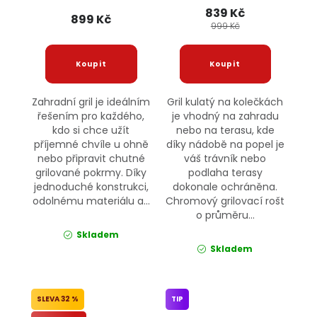
839 Kč
899 Kč
999 Kč
Zahradní gril je ideálním
Gril kulatý na kolečkách
řešením pro každého,
je vhodný na zahradu
kdo si chce užít
nebo na terasu, kde
příjemné chvíle u ohně
díky nádobě na popel je
nebo připravit chutné
váš trávník nebo
grilované pokrmy. Díky
podlaha terasy
jednoduché konstrukci,
dokonale ochráněna.
odolnému materiálu a...
Chromový grilovací rošt
o průměru...
Skladem
Skladem
32 %
TIP