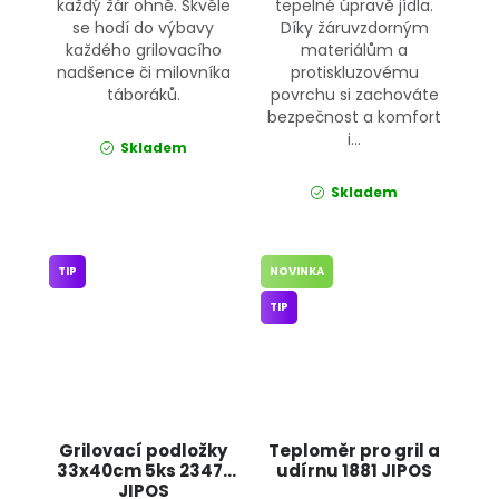
každý žár ohně. Skvěle
tepelné úpravě jídla.
se hodí do výbavy
Díky žáruvzdorným
každého grilovacího
materiálům a
nadšence či milovníka
protiskluzovému
táboráků.
povrchu si zachováte
bezpečnost a komfort
i...
Skladem
Skladem
TIP
NOVINKA
TIP
Grilovací podložky
Teploměr pro gril a
33x40cm 5ks 23471
udírnu 1881 JIPOS
JIPOS