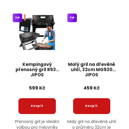
TIP
TIP
Kempingový
Malý gril na dřevěné
přenosný gril R937
uhlí, 32cm MG930
JIPOS
JIPOS
599 Kč
459 Kč
Přenosný gril je ideální
Malý gril na dřevěné uhlí
volbou pro milovníky
o průměru 32cm je