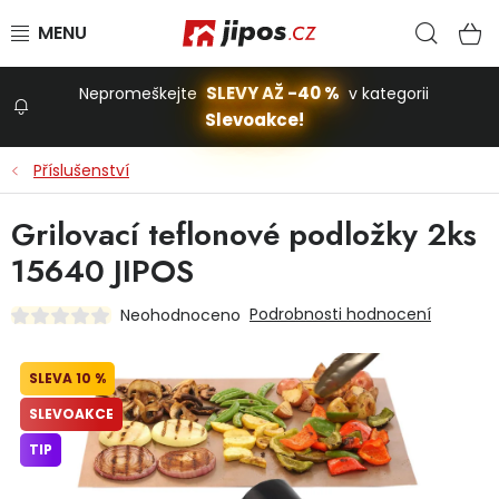
Přejít na obsah
Hled
N
SLEVY AŽ -40 %
Nepromeškejte
v kategorii
Slevoakce!
Slevoakce
Příslušenství
Zahrada
Grilovací teflonové podložky 2ks
15640 JIPOS
Stavba a dům
Podrobnosti hodnocení
Neohodnoceno
Dílna
10 %
SLEVOAKCE
Domácnost
TIP