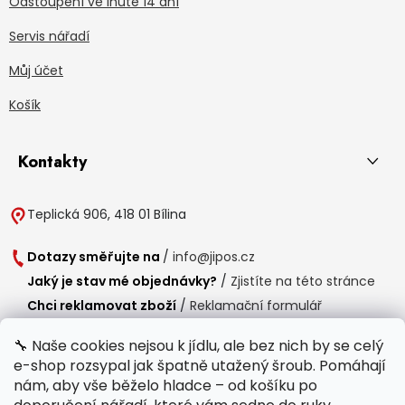
Odstoupení ve lhůtě 14 dní
Servis nářadí
Můj účet
Košík
Kontakty
Teplická 906, 418 01 Bílina
Dotazy směřujte na
/
info@jipos.cz
Jaký je stav mé objednávky?
/
Zjistíte na této stránce
Chci reklamovat zboží
/
Reklamační formulář
Chci vrátit zboží do 14 dní
/
Formulář pro vrácení zboží
🔧 Naše cookies nejsou k jídlu, ale bez nich by se celý
e-shop rozsypal jak špatně utažený šroub. Pomáhají
Provozní doba
nám, aby vše běželo hladce – od košíku po
Po-Čt /
8:00 - 15:00