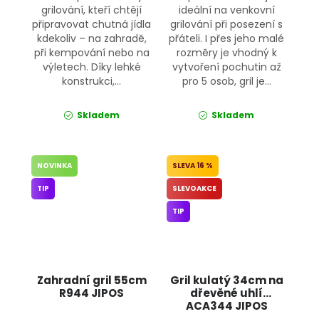
grilování, kteří chtějí
ideální na venkovní
připravovat chutná jídla
grilování při posezení s
kdekoliv – na zahradě,
přáteli. I přes jeho malé
při kempování nebo na
rozměry je vhodný k
výletech. Díky lehké
vytvoření pochutin až
konstrukci,...
pro 5 osob, gril je...
Skladem
Skladem
NOVINKA
16 %
TIP
SLEVOAKCE
TIP
Zahradní gril 55cm
Gril kulatý 34cm na
R944 JIPOS
dřevěné uhlí
ACA344 JIPOS