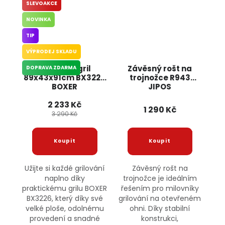
SLEVOAKCE
NOVINKA
TIP
VÝPRODEJ SKLADU
Zahradní gril
Závěsný rošt na
DOPRAVA ZDARMA
89x43x91cm BX3226
trojnožce R943
BOXER
JIPOS
2 233 Kč
1 290 Kč
3 290 Kč
Užijte si každé grilování
Závěsný rošt na
naplno díky
trojnožce je ideálním
praktickému grilu BOXER
řešením pro milovníky
BX3226, který díky své
grilování na otevřeném
velké ploše, odolnému
ohni. Díky stabilní
provedení a snadné
konstrukci,