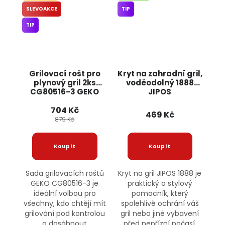
SLEVOAKCE
TIP
TIP
Grilovací rošt pro
Kryt na zahradní gril,
plynový gril 2ks
voděodolný 1888
CG80516-3 GEKO
JIPOS
704 Kč
469 Kč
879 Kč
Sada grilovacích roštů
Kryt na gril JIPOS 1888 je
GEKO CG80516-3 je
praktický a stylový
ideální volbou pro
pomocník, který
všechny, kdo chtějí mít
spolehlivě ochrání váš
grilování pod kontrolou
gril nebo jiné vybavení
a dosáhnout
před nepřízní počasí.