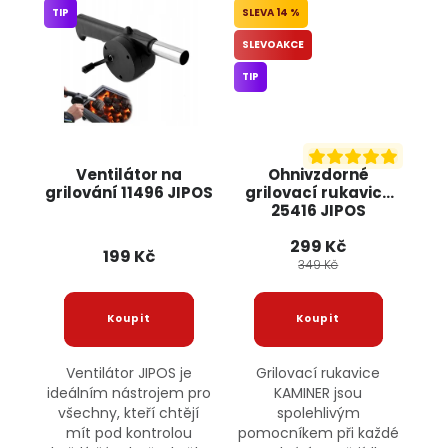
TIP
14 %
SLEVOAKCE
TIP
Ventilátor na
Ohnivzdorné
grilování 11496 JIPOS
grilovací rukavice
25416 JIPOS
299 Kč
199 Kč
349 Kč
Ventilátor JIPOS je
Grilovací rukavice
ideálním nástrojem pro
KAMINER jsou
všechny, kteří chtějí
spolehlivým
mít pod kontrolou
pomocníkem při každé