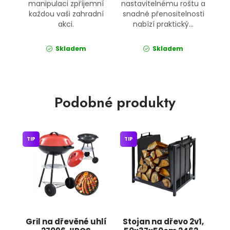
manipulaci zpříjemní
nastavitelnému roštu a
každou vaši zahradní
snadné přenositelnosti
akci.
nabízí praktický...
Skladem
Skladem
Podobné produkty
TIP
TIP
Gril na dřevěné uhlí
Stojan na dřevo 2v1,