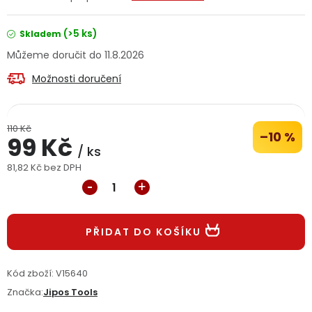
Jaký je aktuální stav mé objednávky?
(>5 ks)
Skladem
Velkoobchodní spolupráce (B2B)
Prodejna nářadí
11.8.2026
Možnosti doručení
Servis nářadí
Hodnocení obchodu
Doprava a platba
Váš zákaznický účet
Kontakt
110 Kč
–10 %
99 Kč
/ ks
PODPORA
81,82 Kč bez DPH
Měrná cena:
Reklamační formulář
Odstoupení ve lhůtě 14 dní
PŘIDAT DO KOŠÍKU
Obchodní podmínky
Reklamační řád
Kód zboží:
V15640
Podmínky ochrany osobních údajů
Značka:
Jipos Tools