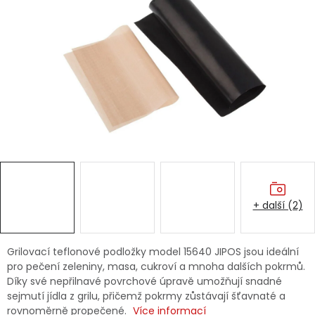
Dětská hřiště
Autodoplňky
Vánoce
Ochranné pomůcky
Fotovoltaika
+ další (2)
Výprodej
Značky
Grilovací teflonové podložky model 15640 JIPOS jsou ideální
pro pečení zeleniny, masa, cukroví a mnoha dalších pokrmů.
Díky své nepřilnavé povrchové úpravě umožňují snadné
sejmutí jídla z grilu, přičemž pokrmy zůstávají šťavnaté a
rovnoměrně propečené.
Více informací