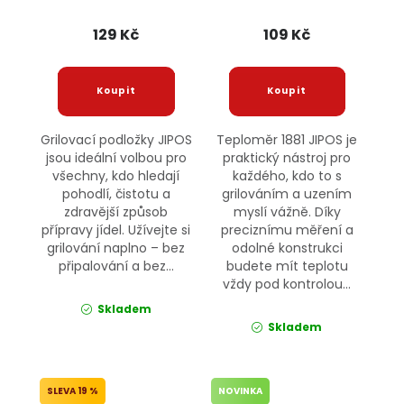
129 Kč
109 Kč
Grilovací podložky JIPOS
Teploměr 1881 JIPOS je
jsou ideální volbou pro
praktický nástroj pro
všechny, kdo hledají
každého, kdo to s
pohodlí, čistotu a
grilováním a uzením
zdravější způsob
myslí vážně. Díky
přípravy jídel. Užívejte si
preciznímu měření a
grilování naplno – bez
odolné konstrukci
připalování a bez...
budete mít teplotu
vždy pod kontrolou...
Skladem
Skladem
19 %
NOVINKA