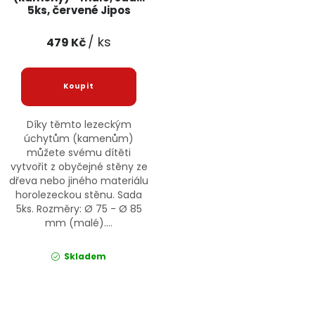
5ks, červené Jipos
/ ks
479 Kč
Díky těmto lezeckým
úchytům (kamenům)
můžete svému dítěti
vytvořit z obyčejné stěny ze
dřeva nebo jiného materiálu
horolezeckou stěnu. Sada
5ks. Rozměry: Ø 75 - Ø 85
mm (malé)....
Skladem