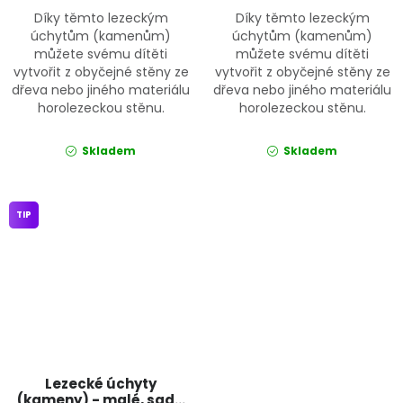
Díky těmto lezeckým
Díky těmto lezeckým
úchytům (kamenům)
úchytům (kamenům)
můžete svému dítěti
můžete svému dítěti
vytvořit z obyčejné stěny ze
vytvořit z obyčejné stěny ze
dřeva nebo jiného materiálu
dřeva nebo jiného materiálu
horolezeckou stěnu.
horolezeckou stěnu.
Skladem
Skladem
TIP
Lezecké úchyty
(kameny) - malé, sada