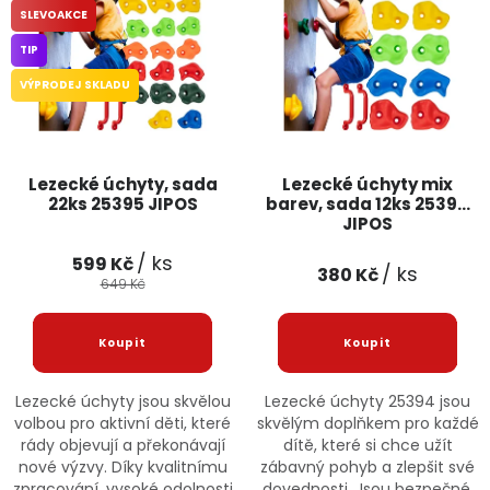
SLEVOAKCE
Jaký je aktuální stav mé objednávky?
TIP
Velkoobchodní spolupráce (B2B)
Prodejna nářadí
VÝPRODEJ SKLADU
Servis nářadí
Hodnocení obchodu
Lezecké úchyty, sada
Lezecké úchyty mix
Doprava a platba
Váš zákaznický účet
Kontakt
22ks 25395 JIPOS
barev, sada 12ks 25394
JIPOS
PODPORA
/ ks
599 Kč
/ ks
380 Kč
649 Kč
Reklamační formulář
Odstoupení ve lhůtě 14 dní
Obchodní podmínky
Reklamační řád
Lezecké úchyty jsou skvělou
Lezecké úchyty 25394 jsou
volbou pro aktivní děti, které
skvělým doplňkem pro každé
Podmínky ochrany osobních údajů
rády objevují a překonávají
dítě, které si chce užít
nové výzvy. Díky kvalitnímu
zábavný pohyb a zlepšit své
zpracování, vysoké odolnosti
dovednosti. Jsou bezpečné,