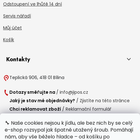
Odstoupení ve lhůtě 14 dní
Servis nářadí
Můj účet
Košík
Kontakty
Teplická 906, 418 01 Bílina
Dotazy směřujte na
/
info@jipos.cz
Jaký je stav mé objednávky?
/
Zjistíte na této stránce
Chci reklamovat zboží
/
Reklamační formulář
Chci vrátit zboží do 14 dní
/
Formulář pro vrácení zboží
🔧 Naše cookies nejsou k jídlu, ale bez nich by se celý
e-shop rozsypal jak špatně utažený šroub. Pomáhají
Provozní doba
nám, aby vše běželo hladce – od košíku po