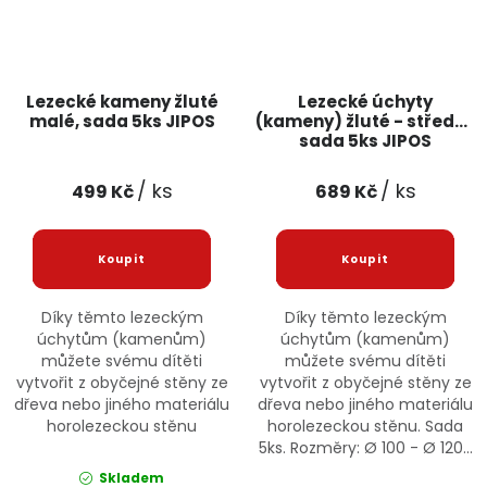
Lezecké kameny žluté
Lezecké úchyty
malé, sada 5ks JIPOS
(kameny) žluté - střední,
sada 5ks JIPOS
/ ks
/ ks
499 Kč
689 Kč
Díky těmto lezeckým
Díky těmto lezeckým
úchytům (kamenům)
úchytům (kamenům)
můžete svému dítěti
můžete svému dítěti
vytvořit z obyčejné stěny ze
vytvořit z obyčejné stěny ze
dřeva nebo jiného materiálu
dřeva nebo jiného materiálu
horolezeckou stěnu
horolezeckou stěnu. Sada
5ks. Rozměry: Ø 100 - Ø 120...
Skladem