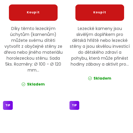
Díky těmto lezeckým
Lezecké kameny jsou
úchytům (kamenům)
skvělým doplňkem pro
můžete svému dítěti
dětská hřiště nebo lezecké
vytvořit z obyčejné stěny ze
stěny a jsou skvělou investicí
dřeva nebo jiného materiálu
do dětského zdraví a
horolezeckou stěnu. Sada
pohybu, která může přinést
5ks. Rozměry: Ø 100 - Ø 120
hodiny zábavy a aktivit pro...
mm...
Skladem
Skladem
TIP
TIP