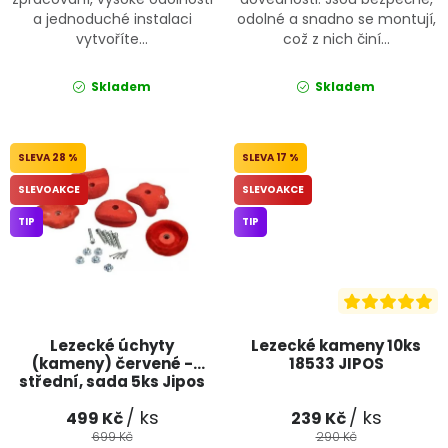
a jednoduché instalaci
odolné a snadno se montují,
vytvoříte...
což z nich činí...
Skladem
Skladem
28 %
17 %
SLEVOAKCE
SLEVOAKCE
TIP
TIP
Lezecké úchyty
Lezecké kameny 10ks
(kameny) červené -
18533 JIPOS
střední, sada 5ks Jipos
/ ks
/ ks
499 Kč
239 Kč
699 Kč
290 Kč