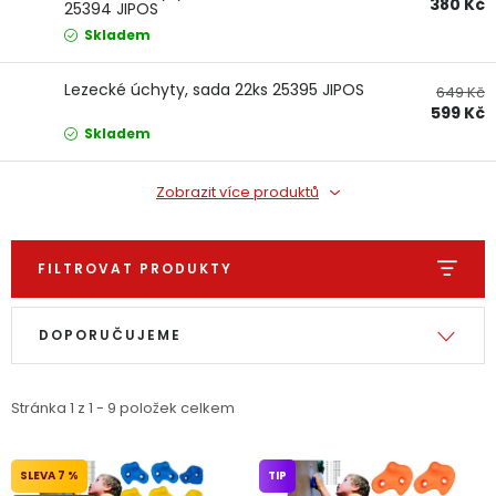
380 Kč
25394 JIPOS
Dětská hřiště
Skladem
Autodoplňky
Lezecké úchyty, sada 22ks 25395 JIPOS
649 Kč
599 Kč
Skladem
Vánoce
Zobrazit více produktů
Ochranné pomůcky
FILTROVAT PRODUKTY
Fotovoltaika
Výpis produktů
Řazení produktů
Výprodej
DOPORUČUJEME
Značky
Stránka
1
z
1
-
9
položek celkem
7 %
TIP