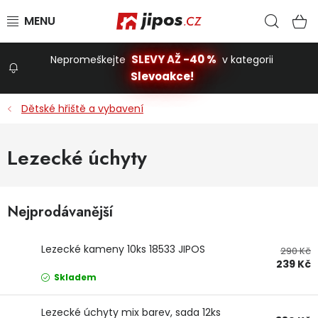
Přejít na obsah
Hled
N
SLEVY AŽ -40 %
Nepromeškejte
v kategorii
Slevoakce!
Slevoakce
Dětské hřiště a vybavení
Zahrada
Lezecké úchyty
Stavba a dům
Nejprodávanější
Dílna
Lezecké kameny 10ks 18533 JIPOS
290 Kč
239 Kč
Domácnost
Skladem
Lezecké úchyty mix barev, sada 12ks