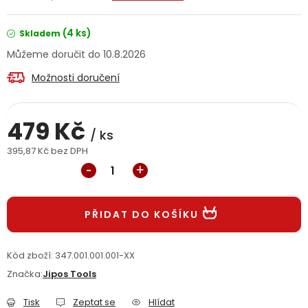
Jaký je aktuální stav mé objednávky?
(4 ks)
Skladem
Velkoobchodní spolupráce (B2B)
Prodejna nářadí
10.8.2026
Možnosti doručení
Servis nářadí
Hodnocení obchodu
Doprava a platba
Váš zákaznický účet
Kontakt
479 Kč
/ ks
395,87 Kč bez DPH
PODPORA
Měrná cena:
Reklamační formulář
Odstoupení ve lhůtě 14 dní
PŘIDAT DO KOŠÍKU
Obchodní podmínky
Reklamační řád
Kód zboží:
347.001.001.001-XX
Podmínky ochrany osobních údajů
Značka:
Jipos Tools
Tisk
Zeptat se
Hlídat