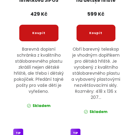
limetková JIPOS
na dětské hřiště
oranžový/limetkový
JIPOS
429 Kč
599 Kč
Barevná dopisní
Obří barevný teleskop
schránka z kvalitního
je vhodným doplňkem
stálobarevného plastu
pro dětská hřiště. Je
zkrášlí nejen dětské
vyrobený z kvalitního
hřiště, ale třeba i dětský
stálobarevného plastu
pokojíček. Předání tajné
a vybavený plastovými
pošty pro vaše děti je
nezvětšovacími skly.
vyřešeno.
Rozměry: 418 x 136 x
207...
Skladem
Skladem
TIP
TIP