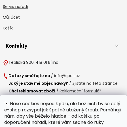
Servis nářadí
Můj účet
Košík
Kontakty
Teplická 906, 418 01 Bílina
Dotazy směřujte na
/
info@jipos.cz
Jaký je stav mé objednávky?
/
Zjistíte na této stránce
Chci reklamovat zboží
/
Reklamační formulář
Chci vrátit zboží do 14 dní
/
Formulář pro vrácení zboží
🔧 Naše cookies nejsou k jídlu, ale bez nich by se celý
e-shop rozsypal jak špatně utažený šroub. Pomáhají
Provozní doba
nám, aby vše běželo hladce – od košíku po
Po-Čt /
8:00 - 15:00
doporučení nářadí, které vám sedne do ruky.