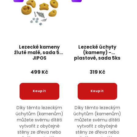
Lezecké kameny
Lezecké úchyty
žluté malé, sada 5ks
(kameny) -
JIPOS
plastové, sada 5ks
JIPOS
499 Kč
319 Kč
Díky těmto lezeckým
Díky těmto lezeckým
úchytům (kamenům)
úchytům (kamenům)
můžete svému dítěti
můžete svému dítěti
vytvořit z obyčejné
vytvořit z obyčejné
stěny ze dřeva nebo
stěny ze dřeva nebo