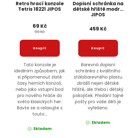
Retro hrací konzole
Dopisní schránka na
Tetris 18221 JIPOS
dětské hřiště modrá
JIPOS
69 Kč
459 Kč
99 Kč
Tato konzole je
Barevná dopisní
ideálním způsobem, jak
schránka z kvalitního
si připomenout zlaté
stálobarevného plastu
časy herních konzolí,
zkrášlí nejen dětské
nebo jako vstupní bod
hřiště, ale třeba i dětský
pro nového hráče do
pokojíček. Předání tajné
světa klasických her.
pošty pro vaše děti je
Bavte se a relaxujte s
vyřešeno.
touto...
Skladem
Skladem