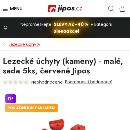
Přejít na obsah
Hled
N
SLEVY AŽ -40 %
Nepromeškejte
v kategorii
Slevoakce!
Slevoakce
Lezecké úchyty
Zahrada
Lezecké úchyty (kameny) - malé,
sada 5ks, červené Jipos
Stavba a dům
Podrobnosti hodnocení
Neohodnoceno
Dílna
TIP
POSLEDNÍ KUSY SKLADEM
Domácnost