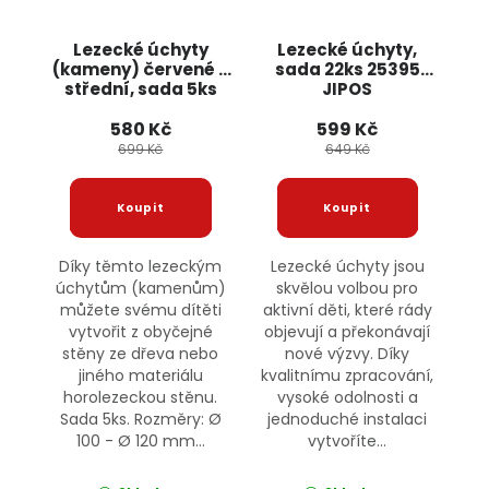
Lezecké úchyty
Lezecké úchyty,
(kameny) červené -
sada 22ks 25395
střední, sada 5ks
JIPOS
Jipos
580 Kč
599 Kč
699 Kč
649 Kč
Díky těmto lezeckým
Lezecké úchyty jsou
úchytům (kamenům)
skvělou volbou pro
můžete svému dítěti
aktivní děti, které rády
vytvořit z obyčejné
objevují a překonávají
stěny ze dřeva nebo
nové výzvy. Díky
jiného materiálu
kvalitnímu zpracování,
horolezeckou stěnu.
vysoké odolnosti a
Sada 5ks. Rozměry: Ø
jednoduché instalaci
100 - Ø 120 mm...
vytvoříte...