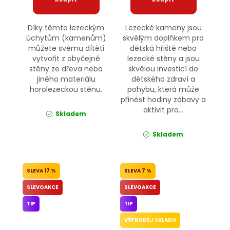
Díky těmto lezeckým
Lezecké kameny jsou
úchytům (kamenům)
skvělým doplňkem pro
můžete svému dítěti
dětská hřiště nebo
vytvořit z obyčejné
lezecké stěny a jsou
stěny ze dřeva nebo
skvělou investicí do
jiného materiálu
dětského zdraví a
horolezeckou stěnu.
pohybu, která může
přinést hodiny zábavy a
aktivit pro...
Skladem
Skladem
17 %
7 %
SLEVOAKCE
SLEVOAKCE
TIP
TIP
VÝPRODEJ SKLADU