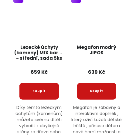
Lezecké úchyty
Megafon modrý
(kameny) MIX barev
JIPOS
- střední, sada 5ks
JIPOS
659 Kč
639 Kč
Díky těmto lezeckým
Megafon je zábavný a
úchytům (kamenům)
interaktivní doplněk ,
můžete svému dítěti
který oživí každé dětské
vytvořit z obyčejné
hřiště , přinese dětem
stěny ze dřeva nebo
nové herní možnosti a