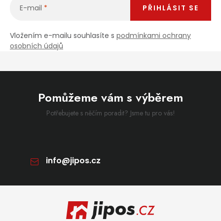
E-mail
PŘIHLÁSIT SE
Vložením e-mailu souhlasíte s
podmínkami ochrany
osobních údajů
Pomůžeme vám s výběrem
Potřebujete s něčím poradit? Jsme tu pro vás!
info
@
jipos.cz
Zápatí