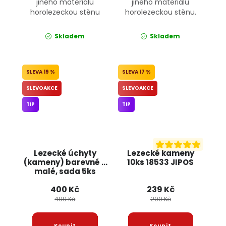
jiného materiálu
jiného materiálu
horolezeckou stěnu
horolezeckou stěnu.
Skladem
Skladem
19 %
17 %
SLEVOAKCE
SLEVOAKCE
TIP
TIP
Lezecké úchyty
Lezecké kameny
(kameny) barevné -
10ks 18533 JIPOS
malé, sada 5ks
JIPOS
400 Kč
239 Kč
499 Kč
290 Kč