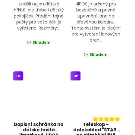
zkrášlí nejen dětské
JIPOS je určený pro
hřiště, ale třeba i dětský
bezpečné a pevné
pokojíček. Předání tajné
upevnění lana na
pošty pro vaše děti je
dřevěnou kulatinu.
vyřešeno. Rozměry:...
Tento systém je ideální
pro vytvoření lanových
drah...
Skladem
Skladem
TIP
TIP
Dopisní schránka na
Teleskop -
dětské hřiště
dalekohled "STAR"