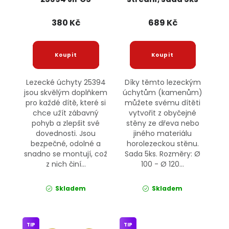
JIPOS
380 Kč
689 Kč
Lezecké úchyty 25394
Díky těmto lezeckým
jsou skvělým doplňkem
úchytům (kamenům)
pro každé dítě, které si
můžete svému dítěti
chce užít zábavný
vytvořit z obyčejné
pohyb a zlepšit své
stěny ze dřeva nebo
dovednosti. Jsou
jiného materiálu
bezpečné, odolné a
horolezeckou stěnu.
snadno se montují, což
Sada 5ks. Rozměry: Ø
z nich činí...
100 - Ø 120...
Skladem
Skladem
TIP
TIP