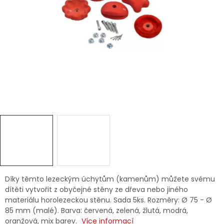
Dětská hřiště
Autodoplňky
Vánoce
Ochranné pomůcky
Fotovoltaika
Výprodej
Značky
Díky těmto lezeckým úchytům (kamenům) můžete svému
dítěti vytvořit z obyčejné stěny ze dřeva nebo jiného
materiálu horolezeckou stěnu. Sada 5ks. Rozměry: Ø 75 - Ø
85 mm (malé). Barva: červená, zelená, žlutá, modrá,
oranžová, mix barev.
Více informací