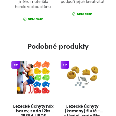
jiného materiálu
podpoří jejich kreativitu!
horolezeckou stěnu.
Skladem
Skladem
Podobné produkty
TIP
TIP
Lezecké úchyty mix
Lezecké úchyty
barev, sada 12ks
(kameny) žluté -
25394 JIPOS
střední, sada 5ks