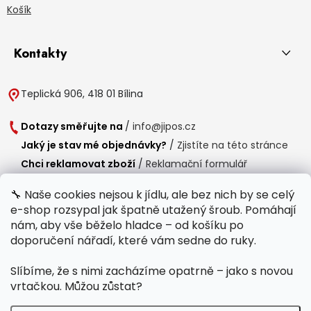
Košík
Kontakty
Teplická 906, 418 01 Bílina
Dotazy směřujte na
/
info@jipos.cz
Jaký je stav mé objednávky?
/
Zjistíte na této stránce
Chci reklamovat zboží
/
Reklamační formulář
Chci vrátit zboží do 14 dní
/
Formulář pro vrácení zboží
🔧 Naše cookies nejsou k jídlu, ale bez nich by se celý
e-shop rozsypal jak špatně utažený šroub. Pomáhají
Provozní doba
nám, aby vše běželo hladce – od košíku po
Po-Čt /
8:00 - 15:00
doporučení nářadí, které vám sedne do ruky.
Pá /
7:30 - 14:30
Slíbíme, že s nimi zacházíme opatrně – jako s novou
Polední přestávka /
11:00 - 11:30
vrtačkou. Můžou zůstat?