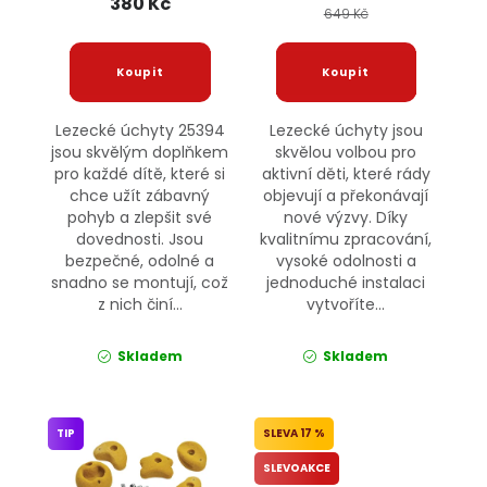
380 Kč
649 Kč
Lezecké úchyty 25394
Lezecké úchyty jsou
jsou skvělým doplňkem
skvělou volbou pro
pro každé dítě, které si
aktivní děti, které rády
chce užít zábavný
objevují a překonávají
pohyb a zlepšit své
nové výzvy. Díky
dovednosti. Jsou
kvalitnímu zpracování,
bezpečné, odolné a
vysoké odolnosti a
snadno se montují, což
jednoduché instalaci
z nich činí...
vytvoříte...
Skladem
Skladem
TIP
17 %
SLEVOAKCE