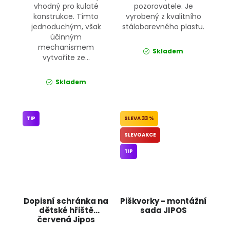
vhodný pro kulaté
pozorovatele. Je
konstrukce. Tímto
vyrobený z kvalitního
jednoduchým, však
stálobarevného plastu.
účinným
mechanismem
Skladem
vytvoříte ze...
Skladem
TIP
33 %
SLEVOAKCE
TIP
Dopisní schránka na
Piškvorky - montážní
dětské hřiště
sada JIPOS
červená Jipos