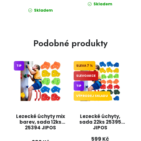
Skladem
Skladem
Podobné produkty
TIP
7 %
SLEVOAKCE
TIP
VÝPRODEJ SKLADU
Lezecké úchyty mix
Lezecké úchyty,
barev, sada 12ks
sada 22ks 25395
25394 JIPOS
JIPOS
599 Kč