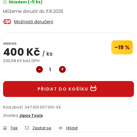
(>5 ks)
Skladem
Jaký je aktuální stav mé objednávky?
11.8.2026
Možnosti doručení
Velkoobchodní spolupráce (B2B)
Prodejna nářadí
Servis nářadí
Hodnocení obchodu
499 Kč
–19 %
400 Kč
/ ks
Doprava a platba
Váš zákaznický účet
Kontakt
330,58 Kč bez DPH
Měrná cena:
PODPORA
PŘIDAT DO KOŠÍKU
Reklamační formulář
Odstoupení ve lhůtě 14 dní
Obchodní podmínky
Reklamační řád
Kód zboží:
347.001.007.001-XX
Značka:
Jipos Tools
Podmínky ochrany osobních údajů
Tisk
Zeptat se
Hlídat