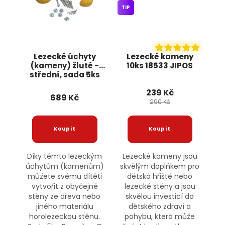
TIP
Lezecké úchyty
Lezecké kameny
(kameny) žluté -
10ks 18533 JIPOS
střední, sada 5ks
JIPOS
239 Kč
689 Kč
290 Kč
Díky těmto lezeckým
Lezecké kameny jsou
úchytům (kamenům)
skvělým doplňkem pro
můžete svému dítěti
dětská hřiště nebo
vytvořit z obyčejné
lezecké stěny a jsou
stěny ze dřeva nebo
skvělou investicí do
jiného materiálu
dětského zdraví a
horolezeckou stěnu.
pohybu, která může