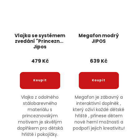
Vlajka se systémem
Megafon modrý
zvedání "Princezna"
JIPOS
Jipos
479 Kč
639 Kč
Vlajka z odolného
Megafon je zábavný a
stálobarevného
interaktivní doplněk ,
materiálu s
který oživí každé dětské
princeznovským
hřiště , přinese dětem
motivem je skvělým
nové herní možnosti a
doplňkem pro dětská
podpoří jejich kreativitu!
hřiště i pokojíčky.