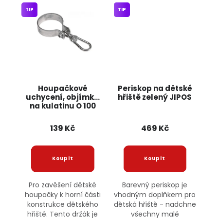
TIP
TIP
Houpačkové
Periskop na dětské
uchycení, objímka
hřiště zelený JIPOS
na kulatinu O 100
mm JIPOS
139 Kč
469 Kč
Pro zavěšení dětské
Barevný periskop je
houpačky k horní části
vhodným doplňkem pro
konstrukce dětského
dětská hřiště - nadchne
hřiště. Tento držák je
všechny malé