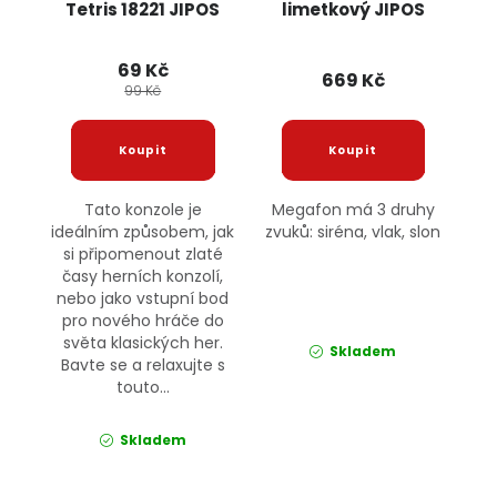
Tetris 18221 JIPOS
limetkový JIPOS
69 Kč
669 Kč
99 Kč
Tato konzole je
Megafon má 3 druhy
ideálním způsobem, jak
zvuků: siréna, vlak, slon
si připomenout zlaté
časy herních konzolí,
nebo jako vstupní bod
pro nového hráče do
světa klasických her.
Skladem
Bavte se a relaxujte s
touto...
Skladem