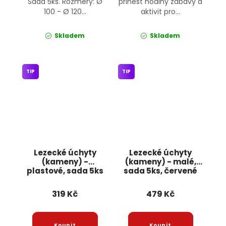
Sada 5ks. Rozměry: Ø
přinést hodiny zábavy a
100 - Ø 120...
aktivit pro...
Skladem
Skladem
TIP
TIP
Lezecké úchyty
Lezecké úchyty
(kameny) -
(kameny) - malé,
plastové, sada 5ks
sada 5ks, červené
JIPOS
Jipos
319 Kč
479 Kč