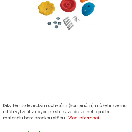
Dětská hřiště
Autodoplňky
Vánoce
Ochranné pomůcky
Fotovoltaika
Výprodej
Značky
Díky těmto lezeckým úchytům (kamenům) můžete svému
dítěti vytvořit z obyčejné stěny ze dřeva nebo jiného
materiálu horolezeckou stěnu.
Více informací