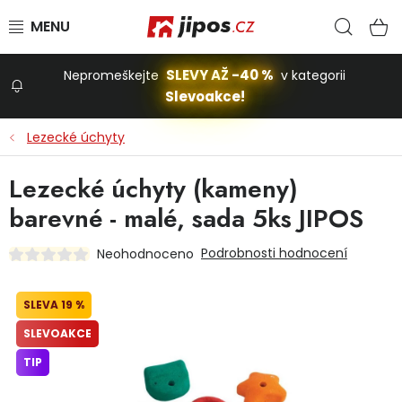
Přejít na obsah
Hled
N
SLEVY AŽ -40 %
Nepromeškejte
v kategorii
Slevoakce!
Slevoakce
Lezecké úchyty
Zahrada
Lezecké úchyty (kameny)
barevné - malé, sada 5ks JIPOS
Stavba a dům
Podrobnosti hodnocení
Neohodnoceno
Dílna
19 %
SLEVOAKCE
Domácnost
TIP