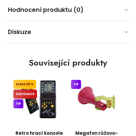
Hodnocení produktu (0)
Diskuze
Související produkty
30 %
TIP
SLEVOAKCE
TIP
Retro hrací konzole
Megafon růžovo-