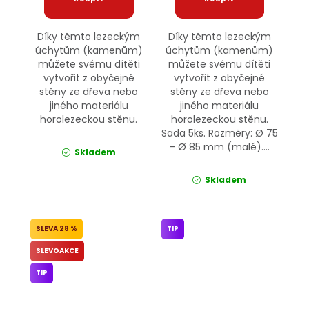
Díky těmto lezeckým
Díky těmto lezeckým
úchytům (kamenům)
úchytům (kamenům)
můžete svému dítěti
můžete svému dítěti
vytvořit z obyčejné
vytvořit z obyčejné
stěny ze dřeva nebo
stěny ze dřeva nebo
jiného materiálu
jiného materiálu
horolezeckou stěnu.
horolezeckou stěnu.
Sada 5ks. Rozměry: Ø 75
- Ø 85 mm (malé)....
Skladem
Skladem
28 %
TIP
SLEVOAKCE
TIP