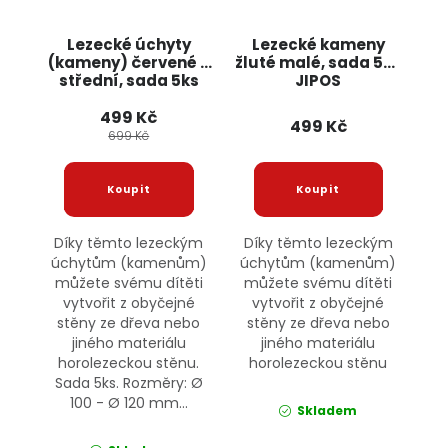
Lezecké úchyty
Lezecké kameny
(kameny) červené -
žluté malé, sada 5ks
střední, sada 5ks
JIPOS
Jipos
499 Kč
499 Kč
699 Kč
Díky těmto lezeckým
Díky těmto lezeckým
úchytům (kamenům)
úchytům (kamenům)
můžete svému dítěti
můžete svému dítěti
vytvořit z obyčejné
vytvořit z obyčejné
stěny ze dřeva nebo
stěny ze dřeva nebo
jiného materiálu
jiného materiálu
horolezeckou stěnu.
horolezeckou stěnu
Sada 5ks. Rozměry: Ø
100 - Ø 120 mm...
Skladem