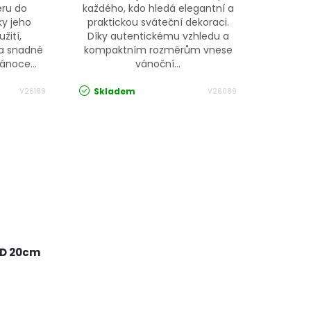
éru do
každého, kdo hledá elegantní a
y jeho
praktickou sváteční dekoraci.
žití,
Díky autentickému vzhledu a
a snadné
kompaktním rozměrům vnese
ánoce...
vánoční...
Skladem
V26189
V26089
ED 20cm
S