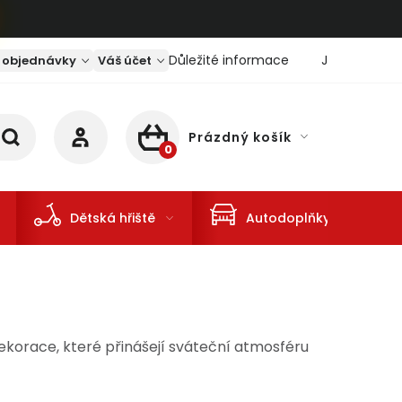
Důležité informace
Jaký je aktu
 objednávky
Váš účet
Prázdný košík
NÁKUPNÍ KOŠÍK
Dětská hřiště
Autodoplňky
dekorace, které přinášejí sváteční atmosféru