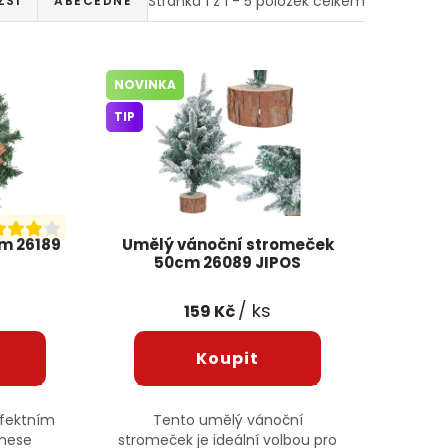
Stránka
1
z
1
-
5
položek celkem
ŽŠÍ
ABECEDNĚ
NOVINKA
TIP
m 26189
Umělý vánoční stromeček
50cm 26089 JIPOS
/ ks
159 Kč
rfektním
Tento umělý vánoční
vnese
stromeček je ideální volbou pro