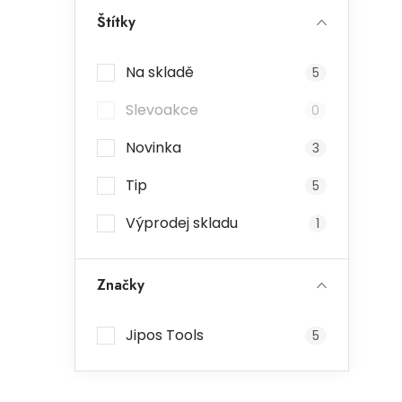
Štítky
Na skladě
5
Slevoakce
0
Novinka
3
Tip
5
Výprodej skladu
1
Značky
Jipos Tools
5