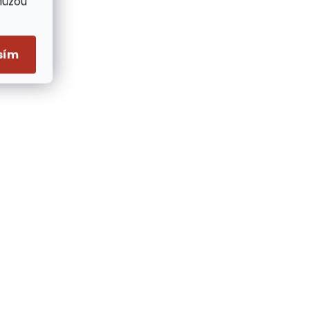
Můžou
sím