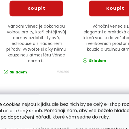
Vánoční věnec je dokonalou
Vánoční věnec s L
volbou pro ty, kteří chtějí svůj
elegantní a praktická 
domov ozdobit stylově,
která vnese do vaše
jednoduše a s nádechem
i venkovních prostor 
přírody. Vytvořte si díky němu
kouzlo a útulnou at
kouzelnou atmosféru Vánoc
doma i...
Skladem
Skladem
V26200
Ovládací prvky výpisu
e cookies nejsou k jídlu, ale bez nich by se celý e-shop ro
atně utažený šroub. Pomáhají nám, aby vše běželo hladce
 po doporučení nářadí, které vám sedne do ruky.