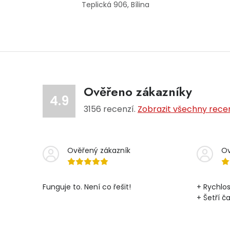
Teplická 906, Bílina
Ověřeno zákazníky
4.9
3156
recenzí.
Zobrazit všechny rece
Ověřený zákazník
Ov
Funguje to. Není co řešit!
+ Rychlos
+ Šetří č