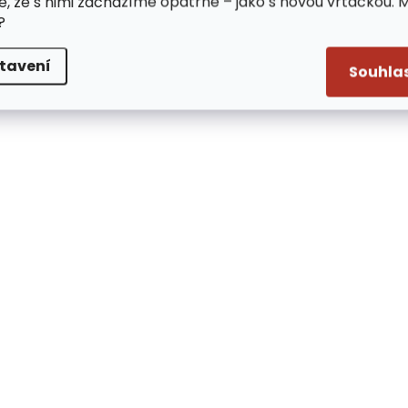
e, že s nimi zacházíme opatrně – jako s novou vrtačkou. 
?
tavení
Souhla