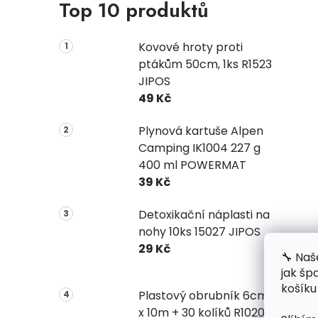
Top 10 produktů
Kovové hroty proti
ptákům 50cm, 1ks R1523
JIPOS
49 Kč
Plynová kartuše Alpen
Camping IK1004 227 g
400 ml POWERMAT
39 Kč
Detoxikační náplasti na
nohy 10ks 15027 JIPOS
29 Kč
🔧 Naš
jak šp
košíku
Plastový obrubník 6cm
x 10m + 30 kolíků R1020