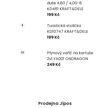
duše 4,80 / 4,00-8
KD461 KRAFT&DELE
199 Kč
Turistická stolička
KD10747 KRAFT&DELE
199 Kč
Plynový vařič na kartuše
2v1 YA001 ONDRAGON
249 Kč
Prodejna Jipos