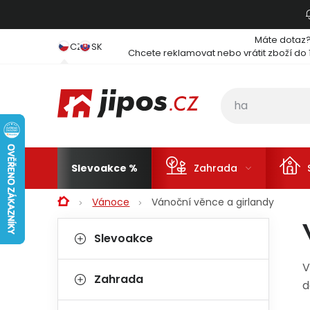
Přejít na obsah
Máte dotaz
CZ
SK
Chcete reklamovat nebo vrátit zboží do 
Slevoakce
Zahrada
Domů
Vánoce
Vánoční věnce a girlandy
Postranní panel
Kategorie
Přeskočit kategorie
Slevoakce
V
Zahrada
d