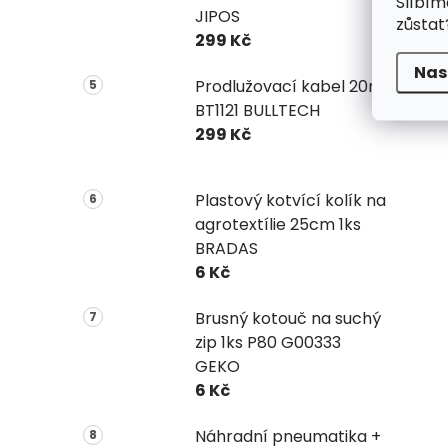
Slíbím
JIPOS
zůstat
299 Kč
Nas
Prodlužovací kabel 20m
BT1121 BULLTECH
299 Kč
Plastový kotvící kolík na
agrotextílie 25cm 1ks
BRADAS
6 Kč
Brusný kotouč na suchý
zip 1ks P80 G00333
GEKO
6 Kč
Náhradní pneumatika +