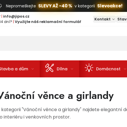
SLEVY AŽ -40 %
Slevoakce!
Nepromeškejte
v kategorii
?
|
info@jipos.cz
Kontakt
Stav
14 dní?
|
Využijte náš reklamační formulář
Stavba a dům
Dílna
Domácnost
Vánoční věnce a girlandy
 kategorii "Vánoční věnce a girlandy" najdete elegantní 
o interiéru i venkovních prostor.