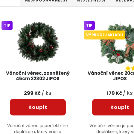
NEJPRODÁVANĚJŠÍ
NEJLEVNĚJŠÍ
NEJDRA
Výpis produktů
TIP
TIP
VÝPRODEJ SKLADU
Vánoční věnec, zasněžený
Vánoční věnec 20c
45cm 22302 JIPOS
JIPOS
/ ks
/ ks
299 Kč
179 Kč
Vánoční věnec je perfektním
Vánoční věnec je pe
doplňkem, který vnese
doplňkem, který 