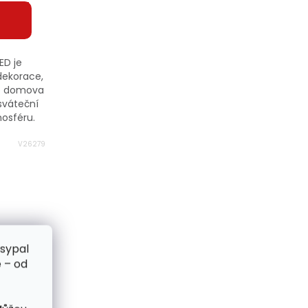
ED je
dekorace,
ho domova
sváteční
mosféru.
V26279
zsypal
 – od