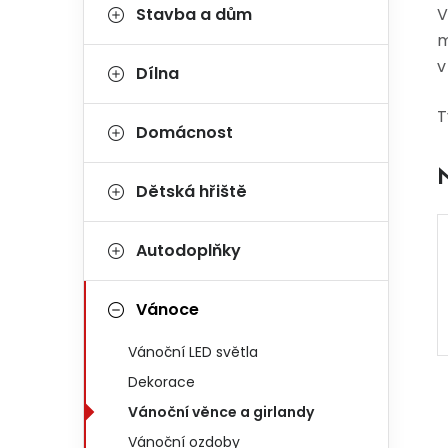
Stavba a dům
V
m
v
Dílna
T
Domácnost
Dětská hřiště
Autodoplňky
Vánoce
Vánoční LED světla
Dekorace
Vánoční věnce a girlandy
Vánoční ozdoby