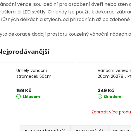
ánoční věnce jsou ideální pro ozdobení dveří nebo stěn a
ašlemi či LED světly. Girlandy lze použít k dekoraci zábr
 různých délkách a stylech, od přírodních až po zdobené 
yto dekorace dodají prostoru kouzelný vánoční nádech a
Nejprodávanější
Umělý vánoční
Vánoční věnec s
stromeček 50cm
20cm 26279 JIP
26089 JIPOS
159 Kč
349 Kč
Skladem
Skladem
Zobrazit více prod
Řazení produktů