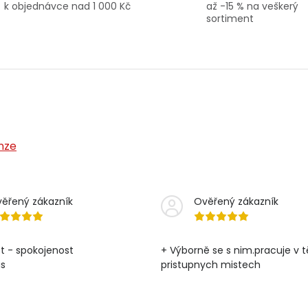
k objednávce nad 1 000 Kč
až -15 % na veškerý
sortiment
nze
ěřený zákazník
Ověřený zákazník
t - spokojenost
+ Výborně se s nim.pracuje v 
as
pristupnych mistech