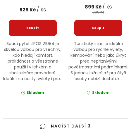
/ ks
899 Kč
/ ks
529 Kč
999 Kč
Spací pytel JIPOS 21084 je
Turistický stan je ideální
skvělou volbou pro všechny,
volbou pro rychlé výlety,
kdo hledají komfort,
kempování nebo jako úkryt
praktičnost a všestranné
před nepříznivými
použití v lehkém a
povětrnostními podmínkami.
sbalitelném provedení.
S jednou ložnicí až pro čtyři
Ideální na cesty, výlety i pro...
osoby nabízí dostatek...
Skladem
Skladem
Ovládací prvky výpisu
NAČÍST DALŠÍ 3