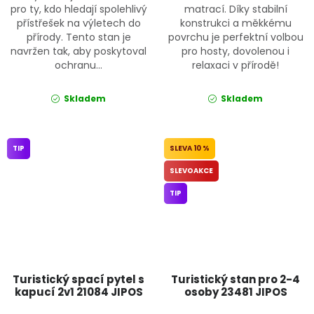
pro ty, kdo hledají spolehlivý
matrací. Díky stabilní
přístřešek na výletech do
konstrukci a měkkému
přírody. Tento stan je
povrchu je perfektní volbou
navržen tak, aby poskytoval
pro hosty, dovolenou i
ochranu...
relaxaci v přírodě!
Skladem
Skladem
TIP
10 %
SLEVOAKCE
TIP
Turistický spací pytel s
Turistický stan pro 2-4
kapucí 2v1 21084 JIPOS
osoby 23481 JIPOS