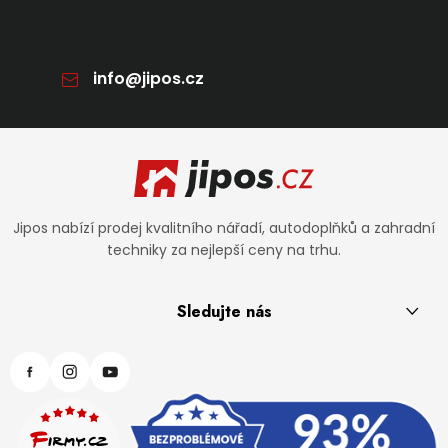
info
@
jipos.cz
Zápatí
Jipos nabízí prodej kvalitního nářadí, autodoplňků a zahradní
techniky za nejlepší ceny na trhu.
Sledujte nás