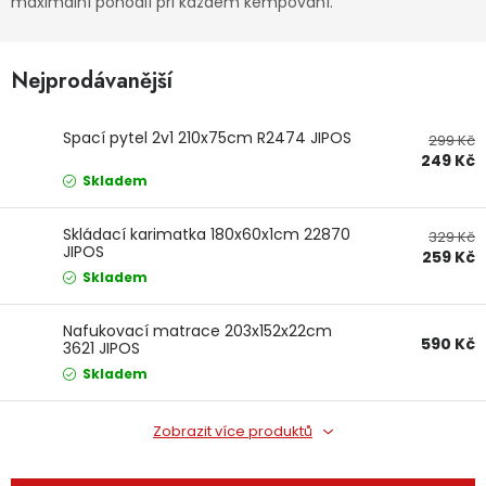
maximální pohodlí při každém kempování.
Dětská hřiště
Nejprodávanější
Autodoplňky
Spací pytel 2v1 210x75cm R2474 JIPOS
299 Kč
Vánoce
249 Kč
Skladem
Ochranné pomůcky
Skládací karimatka 180x60x1cm 22870
329 Kč
JIPOS
259 Kč
Fotovoltaika
Skladem
Výprodej
Nafukovací matrace 203x152x22cm
590 Kč
3621 JIPOS
Skladem
Značky
Zobrazit více produktů