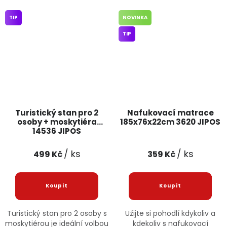
TIP
NOVINKA
TIP
Turistický stan pro 2
Nafukovací matrace
osoby + moskytiéra
185x76x22cm 3620 JIPOS
14536 JIPOS
/ ks
/ ks
499 Kč
359 Kč
Turistický stan pro 2 osoby s
Užijte si pohodlí kdykoliv a
moskytiérou je ideální volbou
kdekoliv s nafukovací