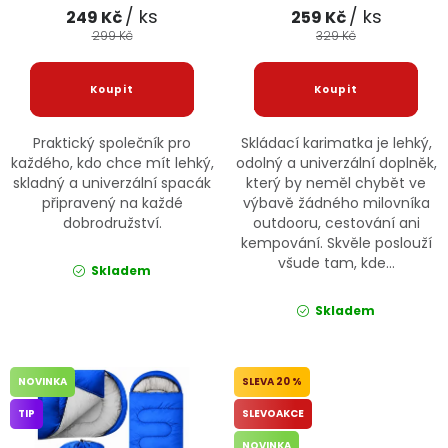
/ ks
/ ks
249 Kč
259 Kč
299 Kč
329 Kč
Praktický společník pro
Skládací karimatka je lehký,
každého, kdo chce mít lehký,
odolný a univerzální doplněk,
skladný a univerzální spacák
který by neměl chybět ve
připravený na každé
výbavě žádného milovníka
dobrodružství.
outdooru, cestování ani
kempování. Skvěle poslouží
všude tam, kde...
Skladem
Skladem
NOVINKA
20 %
TIP
SLEVOAKCE
NOVINKA