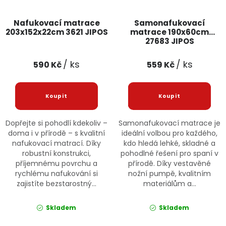
Nafukovací matrace
Samonafukovací
203x152x22cm 3621 JIPOS
matrace 190x60cm
27683 JIPOS
/ ks
/ ks
590 Kč
559 Kč
Dopřejte si pohodlí kdekoliv –
Samonafukovací matrace je
doma i v přírodě – s kvalitní
ideální volbou pro každého,
nafukovací matrací. Díky
kdo hledá lehké, skladné a
robustní konstrukci,
pohodlné řešení pro spaní v
příjemnému povrchu a
přírodě. Díky vestavěné
rychlému nafukování si
nožní pumpě, kvalitním
zajistíte bezstarostný...
materiálům a...
Skladem
Skladem