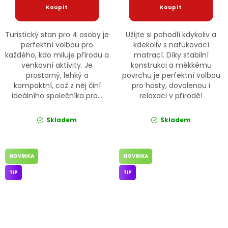
Turistický stan pro 4 osoby je
Užijte si pohodlí kdykoliv a
perfektní volbou pro
kdekoliv s nafukovací
každého, kdo miluje přírodu a
matrací. Díky stabilní
venkovní aktivity. Je
konstrukci a měkkému
prostorný, lehký a
povrchu je perfektní volbou
kompaktní, což z něj činí
pro hosty, dovolenou i
ideálního společníka pro...
relaxaci v přírodě!
Skladem
Skladem
NOVINKA
NOVINKA
TIP
TIP