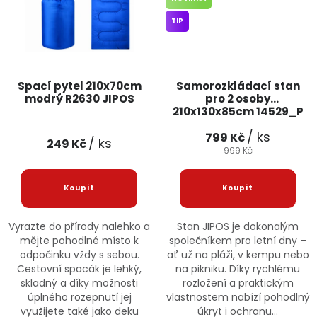
TIP
Spací pytel 210x70cm
Samorozkládací stan
modrý R2630 JIPOS
pro 2 osoby
210x130x85cm 14529_P
JIPOS
/ ks
799 Kč
/ ks
249 Kč
999 Kč
Vyrazte do přírody nalehko a
Stan JIPOS je dokonalým
mějte pohodlné místo k
společníkem pro letní dny –
odpočinku vždy s sebou.
ať už na pláži, v kempu nebo
Cestovní spacák je lehký,
na pikniku. Díky rychlému
skladný a díky možnosti
rozložení a praktickým
úplného rozepnutí jej
vlastnostem nabízí pohodlný
využijete také jako deku
úkryt i ochranu...