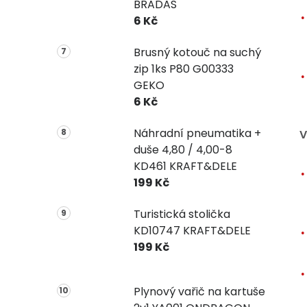
BRADAS
6 Kč
Brusný kotouč na suchý
zip 1ks P80 G00333
GEKO
6 Kč
Náhradní pneumatika +
V
duše 4,80 / 4,00-8
KD461 KRAFT&DELE
199 Kč
Turistická stolička
KD10747 KRAFT&DELE
199 Kč
Plynový vařič na kartuše