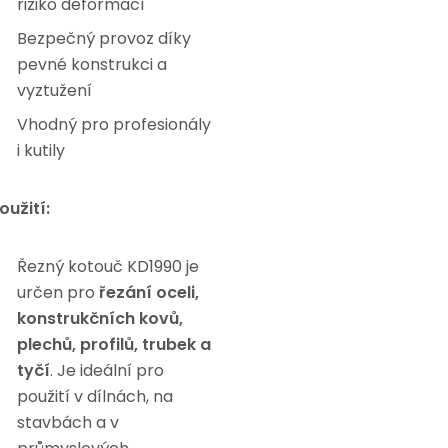
riziko deformací
Bezpečný provoz díky
pevné konstrukci a
vyztužení
Vhodný pro profesionály
i kutily
oužití:
Řezný kotouč KD1990 je
určen pro
řezání oceli,
konstrukčních kovů,
plechů, profilů, trubek a
tyčí
. Je ideální pro
použití v dílnách, na
stavbách a v