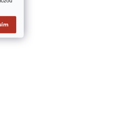
Můžou
sím