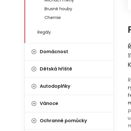
Míchací metly
Brusné houby
Chemie
Regály
Ř
Domácnost
1
Dětská hřiště
Ř
Autodoplňky
r
ř
m
Vánoce
p
u
Ochranné pomůcky
m