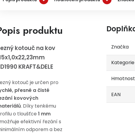
Popis produktu
Doplňk
Značka
ezný kotouč na kov
15x1,0x22,23mm
Kategorie
KD1990 KRAFT&DELE
Hmotnost
ezný kotouč je určen pro
ychlé, přesné a čisté
EAN
ezání kovových
ateriálů
. Díky tenkému
rofilu o tloušťce
1 mm
možňuje efektivní řezání s
inimálním odporem a bez