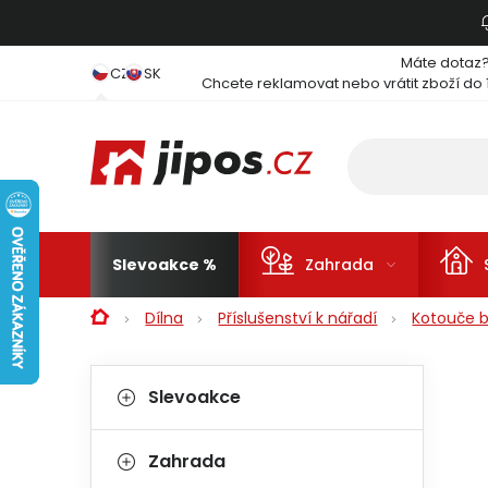
Přejít na obsah
Máte dotaz
CZ
SK
Chcete reklamovat nebo vrátit zboží do 
Slevoakce
Zahrada
Domů
Dílna
Příslušenství k nářadí
Kotouče b
Postranní panel
Kategorie
Přeskočit kategorie
Slevoakce
Zahrada