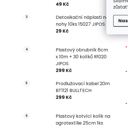
Slíbím
49 Kč
V
zůstat
Detoxikační náplasti na
Nas
nohy 10ks 15027 JIPOS
29 Kč
Plastový obrubník 6cm
x 10m + 30 kolíků R1020
JIPOS
299 Kč
Prodlužovací kabel 20m
BT1121 BULLTECH
299 Kč
Plastový kotvící kolík na
agrotextílie 25cm 1ks