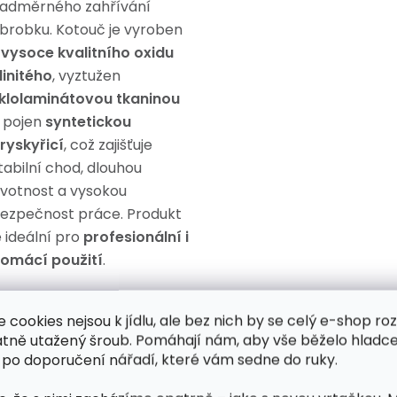
adměrného zahřívání
brobku. Kotouč je vyroben
z
vysoce kvalitního oxidu
linitého
, vyztužen
klolaminátovou tkaninou
 pojen
syntetickou
ryskyřicí
, což zajišťuje
tabilní chod, dlouhou
ivotnost a vysokou
ezpečnost práce. Produkt
e ideální pro
profesionální i
omácí použití
.
e cookies nejsou k jídlu, ale bez nich by se celý e-shop ro
atně utažený šroub. Pomáhají nám, aby vše běželo hladce
 po doporučení nářadí, které vám sedne do ruky.