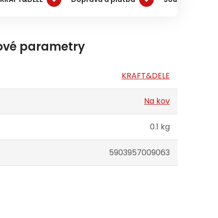
ové parametry
KRAFT&DELE
Na kov
0.1 kg
5903957009063