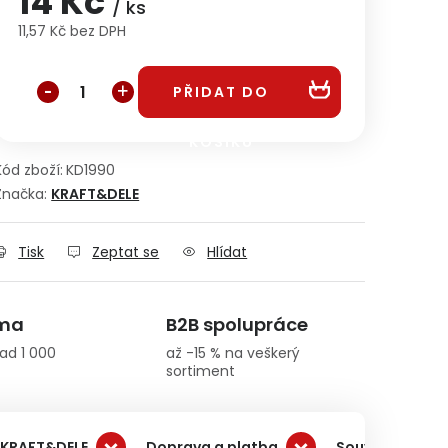
14 Kč
/ ks
11,57 Kč bez DPH
Měrná cena:
PŘIDAT DO
KOŠÍKU
Kód zboží:
KD1990
Značka:
KRAFT&DELE
Tisk
Zeptat se
Hlídat
rma
B2B spolupráce
ad 1 000
až -15 % na veškerý
sortiment
 KRAFT&DELE
Doprava a platba
Související pro