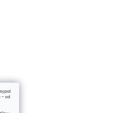
zsypal
 – od