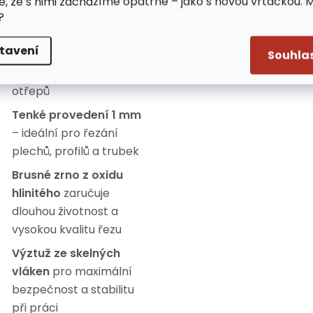
e, že s nimi zacházíme opatrně – jako s novou vrtačkou. 
lastnosti:
?
tavení
Vysoká řezná účinnost
Souhla
a přesný, čistý řez bez
otřepů
Tenké provedení 1 mm
– ideální pro řezání
plechů, profilů a trubek
Brusné zrno z oxidu
hlinitého
zaručuje
dlouhou životnost a
vysokou kvalitu řezu
Výztuž ze skelných
vláken
pro maximální
bezpečnost a stabilitu
při práci