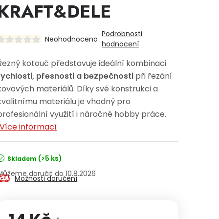
KRAFT&DELE
Podrobnosti
Neohodnoceno
hodnocení
Řezný kotouč představuje ideální kombinaci
rychlosti, přesnosti a bezpečnosti
při řezání
kovových materiálů. Díky své konstrukci a
kvalitnímu materiálu je vhodný pro
profesionální využití i náročné hobby práce.
Více informací
(>5 ks)
Skladem
10.8.2026
Možnosti doručení