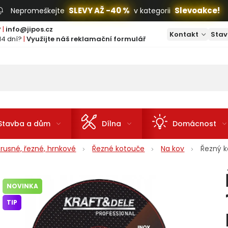
SLEVY AŽ -40 %
Slevoakce!
Nepromeškejte
v kategorii
?
|
info@jipos.cz
Kontakt
Stav
14 dní?
|
Využijte náš reklamační formulář
Stavba a dům
Dílna
Domácnost
rusné, řezné, hrnkové
Řezné kotouče
Na kov
Řezný k
NOVINKA
TIP