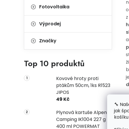
n
Fotovoltaika
o
Výprodej
h
s
a
Značky
p
s
Top 10 produktů
ž
b
j
Kovové hroty proti
d
ptákům 50cm, 1ks R1523
JIPOS
49 Kč
🔧 Naš
jak šp
Plynová kartuše Alpen
košíku
Camping IK1004 227 g
400 ml POWERMAT