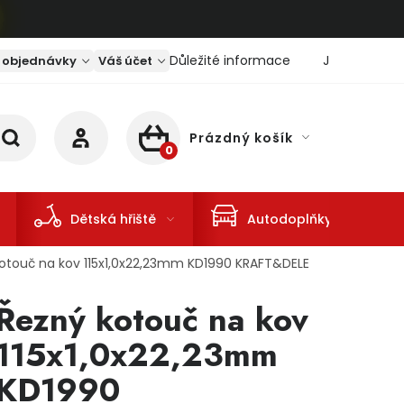
Důležité informace
Jaký je aktu
 objednávky
Váš účet
Prázdný košík
NÁKUPNÍ KOŠÍK
Dětská hřiště
Autodoplňky
otouč na kov 115x1,0x22,23mm KD1990 KRAFT&DELE
Řezný kotouč na kov
115x1,0x22,23mm
KD1990