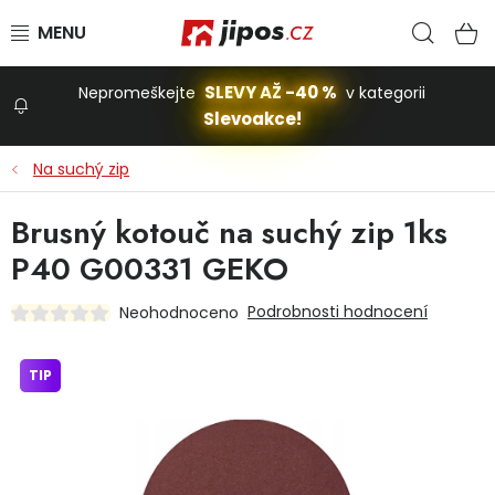
Přejít na obsah
Hled
N
SLEVY AŽ -40 %
Nepromeškejte
v kategorii
Slevoakce!
Slevoakce
Na suchý zip
Zahrada
Brusný kotouč na suchý zip 1ks
P40 G00331 GEKO
Stavba a dům
Podrobnosti hodnocení
Neohodnoceno
Dílna
TIP
Domácnost