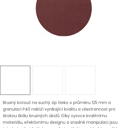
Dětská hřiště
Autodoplňky
Vánoce
Ochranné pomůcky
Fotovoltaika
Výprodej
Značky
Brusný kotouč na suchý zip Geko o průměru 125 mm a
granulaci P40 nabízí vynikající kvalitu a všestrannost pro
širokou škálu brusných úkolů. Díky vysoce kvalitnímu
materiálu, efektivnímu designu a snadné manipulaci jsou