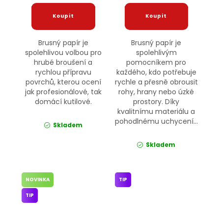
Brusný papír je
Brusný papír je
spolehlivou volbou pro
spolehlivým
hrubé broušení a
pomocníkem pro
rychlou přípravu
každého, kdo potřebuje
povrchů, kterou ocení
rychle a přesně obrousit
jak profesionálové, tak
rohy, hrany nebo úzké
domácí kutilové.
prostory. Díky
kvalitnímu materiálu a
pohodlnému uchycení...
Skladem
Skladem
NOVINKA
TIP
TIP