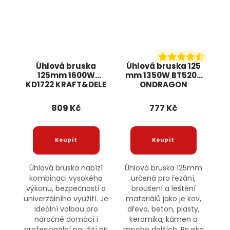
Úhlová bruska
Úhlová bruska 125
125mm 1600W
mm 1350W BT5205
KD1722 KRAFT&DELE
ONDRAGON
809 Kč
777 Kč
Úhlová bruska nabízí
Úhlová bruska 125mm
kombinaci vysokého
určená pro řezání,
výkonu, bezpečnosti a
broušení a leštění
univerzálního využití. Je
materiálů jako je kov,
ideální volbou pro
dřevo, beton, plasty,
náročné domácí i
keramika, kámen a
profesionální použití při
mnoho dalších. Bruska