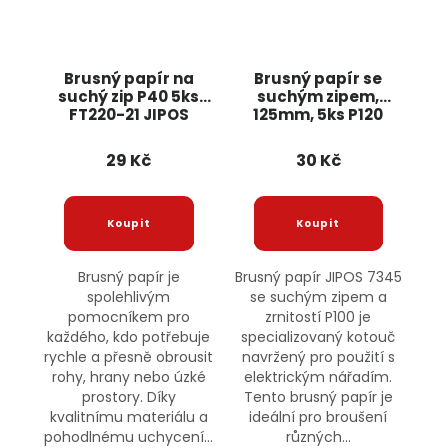
Brusný papír na
Brusný papír se
suchý zip P40 5ks
suchým zipem,
FT220-21 JIPOS
125mm, 5ks P120
7345 JIPOS
29 Kč
30 Kč
Brusný papír je
Brusný papír JIPOS 7345
spolehlivým
se suchým zipem a
pomocníkem pro
zrnitostí P100 je
každého, kdo potřebuje
specializovaný kotouč
rychle a přesně obrousit
navržený pro použití s
rohy, hrany nebo úzké
elektrickým nářadím.
prostory. Díky
Tento brusný papír je
kvalitnímu materiálu a
ideální pro broušení
pohodlnému uchycení...
různých...