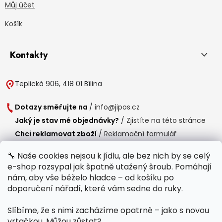
Můj účet
Košík
Kontakty
Teplická 906, 418 01 Bílina
Dotazy směřujte na
/
info@jipos.cz
Jaký je stav mé objednávky?
/
Zjistíte na této stránce
Chci reklamovat zboží
/
Reklamační formulář
Chci vrátit zboží do 14 dní
/
Formulář pro vrácení zboží
🔧 Naše cookies nejsou k jídlu, ale bez nich by se celý
e-shop rozsypal jak špatně utažený šroub. Pomáhají
Provozní doba
nám, aby vše běželo hladce – od košíku po
Po-Čt /
8:00 - 15:00
doporučení nářadí, které vám sedne do ruky.
Pá /
7:30 - 14:30
Slíbíme, že s nimi zacházíme opatrně – jako s novou
Polední přestávka /
11:00 - 11:30
vrtačkou. Můžou zůstat?