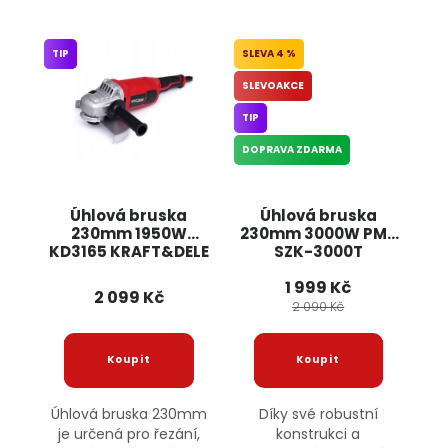
TIP
4 %
SLEVOAKCE
TIP
DOPRAVA ZDARMA
Úhlová bruska
Úhlová bruska
230mm 1950W
230mm 3000W PM-
KD3165 KRAFT&DELE
SZK-3000T
POWERMAT
1 999 Kč
2 099 Kč
2 090 Kč
Úhlová bruska 230mm
Díky své robustní
je určená pro řezání,
konstrukci a