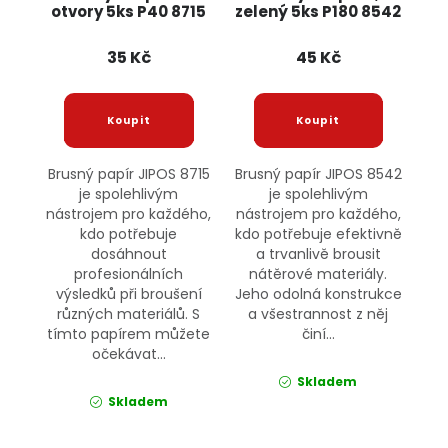
otvory 5ks P40 8715
zelený 5ks P180 8542
JIPOS
JIPOS
35 Kč
45 Kč
Brusný papír JIPOS 8715
Brusný papír JIPOS 8542
je spolehlivým
je spolehlivým
nástrojem pro každého,
nástrojem pro každého,
kdo potřebuje
kdo potřebuje efektivně
dosáhnout
a trvanlivě brousit
profesionálních
nátěrové materiály.
výsledků při broušení
Jeho odolná konstrukce
různých materiálů. S
a všestrannost z něj
tímto papírem můžete
činí...
očekávat...
Skladem
Skladem