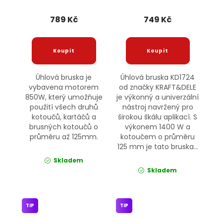
789 Kč
749 Kč
Úhlová bruska je
Úhlová bruska KD1724
vybavena motorem
od značky KRAFT&DELE
850W, který umožňuje
je výkonný a univerzální
použití všech druhů
nástroj navržený pro
kotoučů, kartáčů a
širokou škálu aplikací. S
brusných kotoučů o
výkonem 1400 W a
průměru až 125mm.
kotoučem o průměru
125 mm je tato bruska...
Skladem
Skladem
TIP
TIP