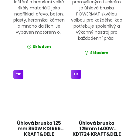
leštění a broušení velké
promyšleným funkcím
škály materiálů jako
je úhlová bruska
například: dřevo, beton,
POWERMAT skvělou
plasty, keramika, kámen
volbou pro každého, kdo
a mnoho dalších. Je
potřebuje spolehlivý a
vybaven motorem o...
výkonný nástroj pro
každodenní práci.
Skladem
Skladem
TIP
TIP
Úhlová bruska 125
Úhlová bruska
mm 850W KD1555
125mm 1400W
KRAFT&DELE
KD1724 KRAFT&DELE