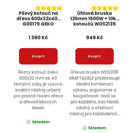
Pilový kotouč na
Úhlová bruska
dřevo 600x32x40T
125mm 1500W + 10ks
G00179 GEKO
kotoučů WDS2135
KRAFT&DELE
1 390 Kč
949 Kč
Řezný kotouč Geko
Úhlová bruska WDS2135
600x32 mm se 40
KRAFT&DELE představuje
řeznými zuby je vysoce
ideální kombinaci
kvalitní nástroj určený
výkonu, ergonomie a
pro přesné řezání dřeva
bezpečnosti. Hodí se
a dřevotřískových
pro každého, kdo hledá
desek.
odolný a efektivní
nástroj pro každodenní...
Skladem
Skladem