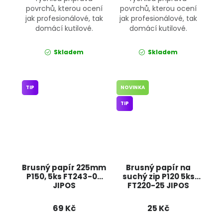
povrchů, kterou ocení
povrchů, kterou ocení
jak profesionálové, tak
jak profesionálové, tak
domácí kutilové.
domácí kutilové.
Skladem
Skladem
TIP
NOVINKA
TIP
Brusný papír 225mm
Brusný papír na
P150, 5ks FT243-05
suchý zip P120 5ks
JIPOS
FT220-25 JIPOS
69 Kč
25 Kč