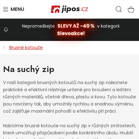
Přejít na obsah
Hled
N
SLEVY AŽ -40 %
Nepromeškejte
v kategorii
Slevoakce!
Slevoakce
Brusné kotouče
Zahrada
Na suchý zip
Stavba a dům
V naší kategorii brusných kotoučů na suchý zip naleznete
praktické a efektivní nástroje určené pro broušení a leštění
různých materiálů, včetně dřeva, plastu a kovu. Tyto kotouče
Dílna
jsou navrženy tak, aby umožnily rychlou a snadnou výměnu,
což zajišťuje maximální pohodlí a efektivitu při práci.
Domácnost
Nabízíme brusné kotouče na suchý zip v různých zrnitostech,
které umožňují přizpůsobení podle konkrétního úkolu. Hrubší