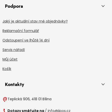
Podpora
Jaký je aktuální stav mé objednávky?
Reklamační formulář
Odstoupení ve lhůtě 14 dní
Servis nářadí
Můj účet
Košík
Kontakty
Teplická 906, 418 01 Bílina
Dotazy směřujte na
/
info@jipos.cz