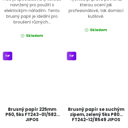
navržený pro použití s
kterou ocení jak
elektrickým nářadím. Tento
profesionálové, tak domácí
brusný papír je ideální pro
kutilové.
broušení různých...
Skladem
Skladem
TIP
TIP
Brusný papír 225mm
Brusný papír se suchým
P60, 5ks FT243-01/5822
zipem, zelený 5ks P800
JIPOS
FT242-12/8549 JIPOS