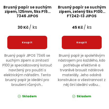
Brusný papír se suchým
Brusný papír se suchým
zipem, 125mm, 5ks P150
zipem, zelený 5ks P1000
7346 JIPOS
FT242-13 JIPOS
/ ks
/ ks
30 Kč
45 Kč
Brusný papír JIPOS 7346 se
Brusný papír je spolehlivým
suchým zipem a zrnitostí
nástrojem pro každého, kdo
P100 je specializovaný kotouč
potřebuje efektivně a
navržený pro použití s
trvanlivě brousit nátěrové
elektrickým nářadím. Tento
materiály. Jeho odolná
brusný papír je ideální pro
konstrukce a všestrannost z
broušení různých...
něj činí ideální volbu...
Skladem
Skladem