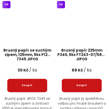
TIP
TIP
Brusný papír se suchým
Brusný papír 225mm
zipem, 125mm, 5ks P120
P240, 5ks FT243-07/5827
7345 JIPOS
JIPOS
/ ks
/ ks
30 Kč
69 Kč
Brusný papír JIPOS 7345 se
Brusný papír je spolehlivou
suchým zipem a zrnitostí
volbou pro hrubé broušení a
P100 je specializovaný kotouč
rychlou přípravu povrchů,