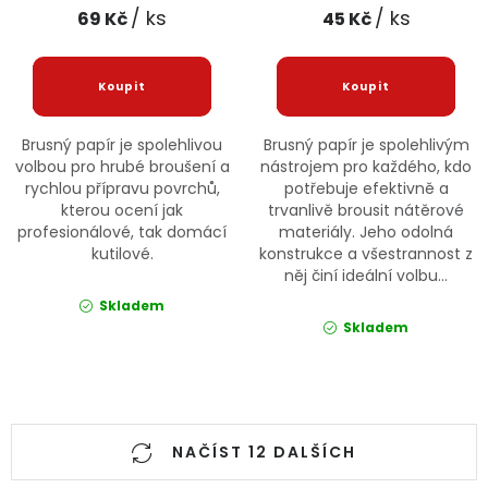
/ ks
/ ks
69 Kč
45 Kč
Brusný papír je spolehlivou
Brusný papír je spolehlivým
volbou pro hrubé broušení a
nástrojem pro každého, kdo
rychlou přípravu povrchů,
potřebuje efektivně a
kterou ocení jak
trvanlivě brousit nátěrové
profesionálové, tak domácí
materiály. Jeho odolná
kutilové.
konstrukce a všestrannost z
něj činí ideální volbu...
Skladem
Skladem
Ovládací prvky výpisu
NAČÍST 12 DALŠÍCH