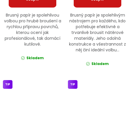
Brusný papír je spolehlivou
Brusný papír je spolehlivým
volbou pro hrubé broušení a
nástrojem pro každého, kdo
rychlou přípravu povrchů,
potřebuje efektivně a
kterou ocení jak
trvanlivě brousit nátěrové
profesionálové, tak domácí
materiály. Jeho odolná
kutilové.
konstrukce a všestrannost z
něj činí ideální volbu...
Skladem
Skladem
TIP
TIP