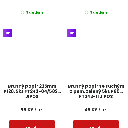
Skladem
Skladem
TIP
TIP
Brusný papír 225mm
Brusný papír se suchým
P120, 5ks FT243-04/5825
zipem, zelený 5ks P600
JIPOS
FT242-11 JIPOS
/ ks
/ ks
69 Kč
45 Kč