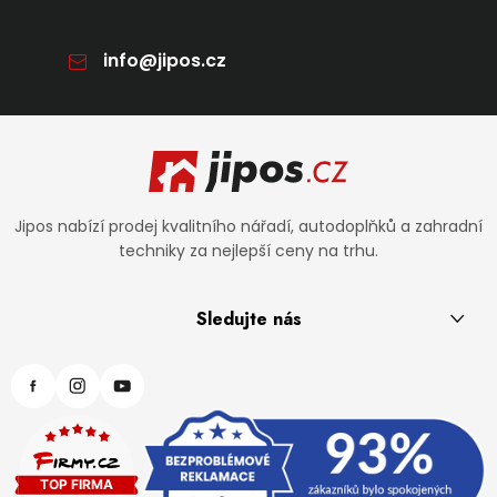
info
@
jipos.cz
Zápatí
Jipos nabízí prodej kvalitního nářadí, autodoplňků a zahradní
techniky za nejlepší ceny na trhu.
Sledujte nás