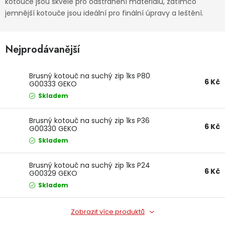
kotouče jsou skvělé pro odstranění materiálu, zatímco
Dětská hřiště
jemnější kotouče jsou ideální pro finální úpravy a leštění.
Autodoplňky
Nejprodávanější
Vánoce
Brusný kotouč na suchý zip 1ks P80
6 Kč
G00333 GEKO
Skladem
Ochranné pomůcky
Brusný kotouč na suchý zip 1ks P36
Fotovoltaika
6 Kč
G00330 GEKO
Skladem
Výprodej
Brusný kotouč na suchý zip 1ks P24
6 Kč
G00329 GEKO
Značky
Skladem
Zobrazit více produktů