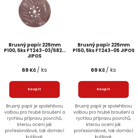
Brusný papír 225mm
Brusný papír 225mm
P100, 5ks FT243-03/5824
P150, 5ks FT243-05 JIPOS
JIPOS
/ ks
/ ks
69 Kč
69 Kč
Brusný papír je spolehlivou
Brusný papír je spolehlivou
volbou pro hrubé broušení a
volbou pro hrubé broušení a
rychlou přípravu povrchů,
rychlou přípravu povrchů,
kterou ocení jak
kterou ocení jak
profesionálové, tak domácí
profesionálové, tak domácí
kutilové.
kutilové.