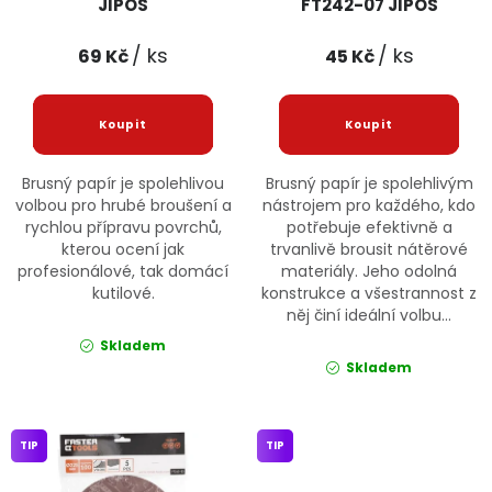
JIPOS
FT242-07 JIPOS
/ ks
/ ks
69 Kč
45 Kč
Brusný papír je spolehlivou
Brusný papír je spolehlivým
volbou pro hrubé broušení a
nástrojem pro každého, kdo
rychlou přípravu povrchů,
potřebuje efektivně a
kterou ocení jak
trvanlivě brousit nátěrové
profesionálové, tak domácí
materiály. Jeho odolná
kutilové.
konstrukce a všestrannost z
něj činí ideální volbu...
Skladem
Skladem
TIP
TIP