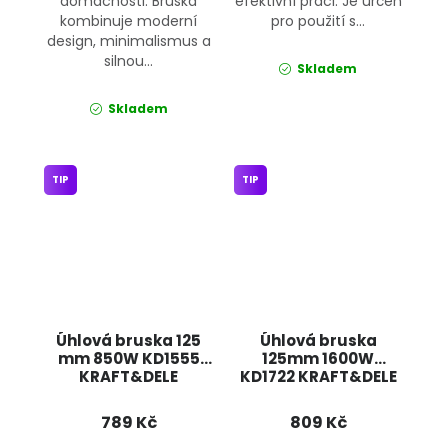
domácnosti. Bruska
efektivní práci. Je určen
kombinuje moderní
pro použití s...
design, minimalismus a
silnou...
Skladem
Skladem
TIP
TIP
Úhlová bruska 125
Úhlová bruska
mm 850W KD1555
125mm 1600W
KRAFT&DELE
KD1722 KRAFT&DELE
789 Kč
809 Kč