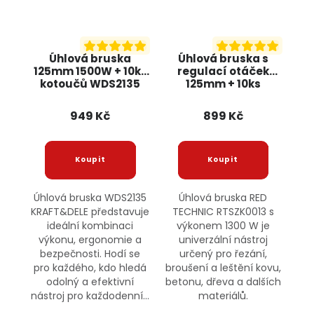
Úhlová bruska
Úhlová bruska s
125mm 1500W + 10ks
regulací otáček
kotoučů WDS2135
125mm + 10ks
KRAFT&DELE
kotoučů, 1300W
RTSZK0013 RED
949 Kč
899 Kč
TECHNIC
Úhlová bruska WDS2135
Úhlová bruska RED
KRAFT&DELE představuje
TECHNIC RTSZK0013 s
ideální kombinaci
výkonem 1300 W je
výkonu, ergonomie a
univerzální nástroj
bezpečnosti. Hodí se
určený pro řezání,
pro každého, kdo hledá
broušení a leštění kovu,
odolný a efektivní
betonu, dřeva a dalších
nástroj pro každodenní...
materiálů.