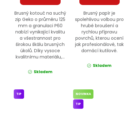
Brusný kotouč na suchý
Brusný papír je
zip Geko o průměru 125
spolehlivou volbou pro
mm a granulaci P60
hrubé broušení a
nabízí vynikající kvalitu
rychlou přípravu
a všestrannost pro
povrchů, kterou ocení
širokou škálu brusných
jak profesionálové, tak
úkolů. Díky vysoce
domácí kutilové.
kvalitnímu materiálu,...
Skladem
Skladem
TIP
NOVINKA
TIP