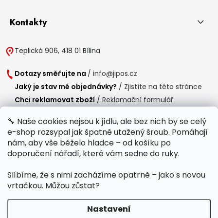
Kontakty
Teplická 906, 418 01 Bílina
Dotazy směřujte na
/
info@jipos.cz
Jaký je stav mé objednávky?
/
Zjistíte na této stránce
Chci reklamovat zboží
/
Reklamační formulář
Chci vrátit zboží do 14 dní
/
Formulář pro vrácení zboží
🔧 Naše cookies nejsou k jídlu, ale bez nich by se celý
e-shop rozsypal jak špatně utažený šroub. Pomáhají
Provozní doba
nám, aby vše běželo hladce – od košíku po
Po-Čt /
8:00 - 15:00
doporučení nářadí, které vám sedne do ruky.
Pá /
7:30 - 14:30
Slíbíme, že s nimi zacházíme opatrně – jako s novou
Polední přestávka /
11:00 - 11:30
vrtačkou. Můžou zůstat?
Nastavení