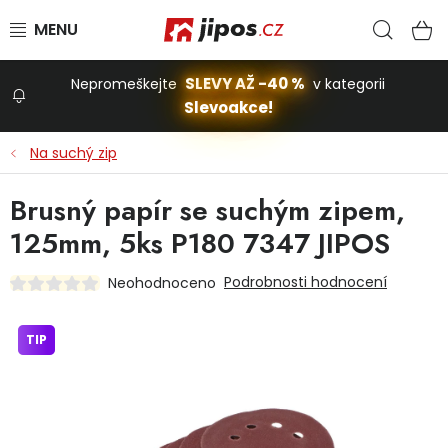
Přejít na obsah
Hled
N
SLEVY AŽ -40 %
Nepromeškejte
v kategorii
Slevoakce!
Slevoakce
Na suchý zip
Zahrada
Brusný papír se suchým zipem,
125mm, 5ks P180 7347 JIPOS
Stavba a dům
Podrobnosti hodnocení
Neohodnoceno
Dílna
TIP
Domácnost