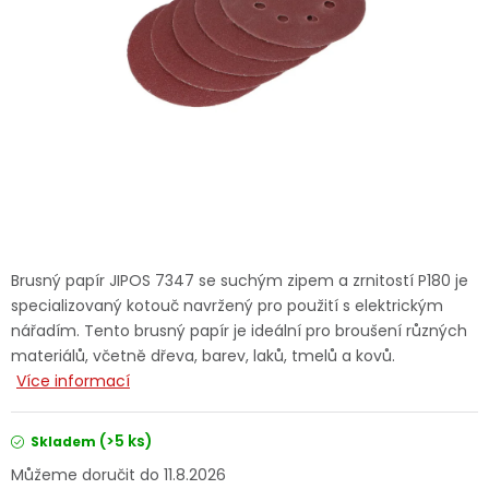
Dětská hřiště
Autodoplňky
Vánoce
Ochranné pomůcky
Fotovoltaika
Brusný papír JIPOS 7347 se suchým zipem a zrnitostí P180 je
specializovaný kotouč navržený pro použití s elektrickým
Výprodej
nářadím. Tento brusný papír je ideální pro broušení různých
materiálů, včetně dřeva, barev, laků, tmelů a kovů.
Značky
Více informací
(>5 ks)
Skladem
11.8.2026