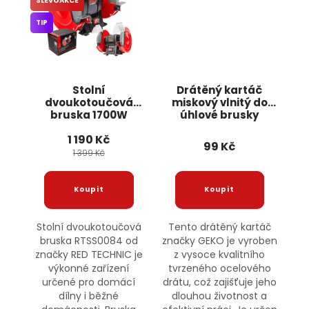
SLEVOAKCE
TIP
Stolní
Drátěný kartáč
dvoukotoučová
miskový vlnitý do
bruska 1700W
úhlové brusky
RTSS0084 RED
125mm G00601 GEKO
1 190 Kč
TECHNIC
99 Kč
1 399 Kč
Stolní dvoukotoučová
Tento drátěný kartáč
bruska RTSS0084 od
značky GEKO je vyroben
značky RED TECHNIC je
z vysoce kvalitního
výkonné zařízení
tvrzeného ocelového
určené pro domácí
drátu, což zajišťuje jeho
dílny i běžné
dlouhou životnost a