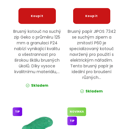
Brusný kotouč na suchý
Brusný papír JIPOS 7342
zip Geko o průměru 125
se suchým zipem a
mm a granulaci P24
zrnitostí P60 je
nabízí vynikající kvalitu
specializovaný kotouč
a všestrannost pro
navržený pro použití s
širokou škálu brusných
elektrickým nářadím.
úkolů. Díky vysoce
Tento brusný papír je
kvalitnímu materiálu,...
ideální pro broušení
různých...
Skladem
Skladem
TIP
NOVINKA
TIP