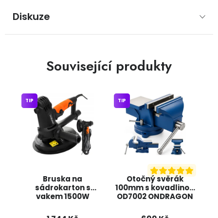
Diskuze
Související produkty
TIP
TIP
Bruska na
Otočný svěrák
sádrokarton s
100mm s kovadlinou
vakem 1500W
OD7002 ONDRAGON
KD1548 KRAFT&DELE