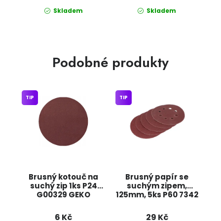
Skladem
Skladem
Podobné produkty
TIP
TIP
Brusný kotouč na
Brusný papír se
suchý zip 1ks P24
suchým zipem,
G00329 GEKO
125mm, 5ks P60 7342
JIPOS
6 Kč
29 Kč