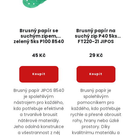
Brusný papír se
Brusný papír na
suchým zipem,
suchý zip P40 5ks
zelený 5ks P100 8540
FT220-21 JIPOS
JIPOS
45 Kč
29 Kč
Brusný papír JIPOS 8540
Brusný papír je
je spolehlivým
spolehlivým
nástrojem pro každého,
pomocníkem pro
kdo potřebuje efektivně
každého, kdo potřebuje
a trvanlivě brousit
rychle a přesně obrousit
nátěrové materiály.
rohy, hrany nebo úzké
Jeho odolná konstrukce
prostory. Díky
a všestrannost z něj
kvalitnímu materiálu a