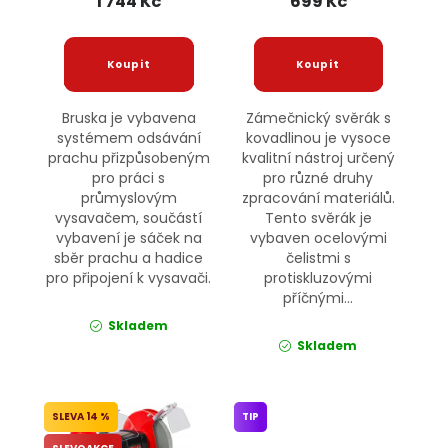
1 744 Kč
699 Kč
Bruska je vybavena
Zámečnický svěrák s
systémem odsávání
kovadlinou je vysoce
prachu přizpůsobeným
kvalitní nástroj určený
pro práci s
pro různé druhy
průmyslovým
zpracování materiálů.
vysavačem, součástí
Tento svěrák je
vybavení je sáček na
vybaven ocelovými
sběr prachu a hadice
čelistmi s
pro připojení k vysavači.
protiskluzovými
příčnými...
Skladem
Skladem
14 %
TIP