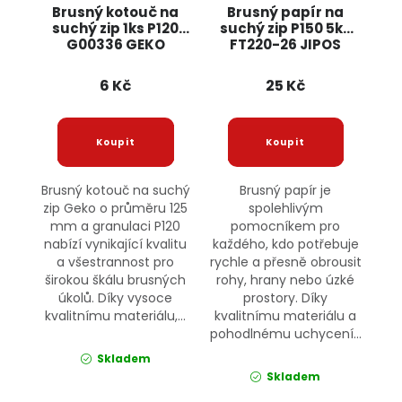
Brusný kotouč na
Brusný papír na
suchý zip 1ks P120
suchý zip P150 5ks
G00336 GEKO
FT220-26 JIPOS
6 Kč
25 Kč
Brusný kotouč na suchý
Brusný papír je
zip Geko o průměru 125
spolehlivým
mm a granulaci P120
pomocníkem pro
nabízí vynikající kvalitu
každého, kdo potřebuje
a všestrannost pro
rychle a přesně obrousit
širokou škálu brusných
rohy, hrany nebo úzké
úkolů. Díky vysoce
prostory. Díky
kvalitnímu materiálu,...
kvalitnímu materiálu a
pohodlnému uchycení...
Skladem
Skladem