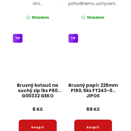
činí...
pohodlnému uchycení...
Skladem
Skladem
TIP
TIP
Brusný kotouč na
Brusný papír 225mm
suchý zip 1ks P60
P150, 5ks FT243-05
G00332 GEKO
JIPOS
6 Kč
69 Kč