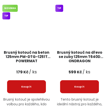
NOVINKA
TIP
TIP
Brusný kotouč na beton
Brusný kotouč na dřevo
125mm PM-DTG-1251T
se zuby 125mm T640D
POWERMAT
ONDRAGON
/ ks
/ ks
179 Kč
599 Kč
Brusný kotouč je spolehlivou
Tento brusný kotouč je
volbou pro každého, kdo
ideální nástroj pro každého,