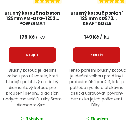
Brusný kotouč na beton
Brusný kotouč porézní
125mm PM-DTG-1253T
125 mm KD978
POWERMAT
KRAFT&DELE
/ ks
/ ks
179 Kč
149 Kč
Brusný kotouč je ideální
Tento porézní brusný kotouč
volbou pro uživatele, kteří
je ideální volbou pro dílny i
hledají spolehlivý a odolný
profesionální použití, kde je
diamantový kotouč pro
potřeba rychle a efektivně
broušení betonu a dalších
čistit a upravovat povrchy
tvrdých materiálů. Díky 5mm
bez rizika jejich poškození.
diamantovým...
Díky...
Skladem
Skladem