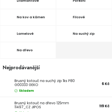
Diamantové
Porézní
Dětská hřiště
Na kov a kámen
Filcové
Autodoplňky
Lamelové
Na suchý zip
Vánoce
Ochranné pomůcky
Na dřevo
Fotovoltaika
Nejprodávanější
Výprodej
Brusný kotouč na suchý zip 1ks P80
6 Kč
G00333 GEKO
Značky
Skladem
Brusný kotouč na dřevo 125mm
119 Kč
11497_CZ JIPOS