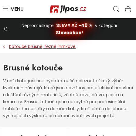
Přejít na obsah
Hled
N
SLEVY AŽ -40 %
Nepromeškejte
v kategorii
Slevoakce!
Slevoakce
Kotouče brusné, řezné, hrnkové
Zahrada
Brusné kotouče
Stavba a dům
V naší kategorii brusných kotoučů naleznete široký výběr
kvalitních nástrojů, které jsou navrženy pro efektivní broušení
a leštění různých materiálů, včetně kovu, dřeva, plastu a
Dílna
keramiky. Brusné kotouče jsou nezbytné pro profesionální
truhláře, řemeslníky a domácí kutily, kteří chtějí dosáhnout
vynikajících výsledků při dokončování svých projektů.
Domácnost