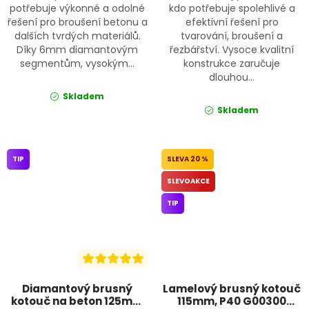
potřebuje výkonné a odolné
kdo potřebuje spolehlivé a
řešení pro broušení betonu a
efektivní řešení pro
dalších tvrdých materiálů.
tvarování, broušení a
Díky 6mm diamantovým
řezbářství. Vysoce kvalitní
segmentům, vysokým...
konstrukce zaručuje
dlouhou...
Skladem
Skladem
TIP
20 %
SLEVOAKCE
TIP
Diamantový brusný
Lamelový brusný kotouč
kotouč na beton 125mm
115mm, P40 G00300