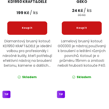
KD1950 KRAFT&DELE
GEKO
/ ks
24 Kč
/ ks
199 Kč
30 Kč
Diamantový brusný kotouč
Lamelový brusný kotouč
KD1950 KRAFT&DELE je ideální
G00300 je nástroj používaný
volbou pro profesionály i
k broušení a leštění různých
náročné kutily, kteří potřebují
povrchů. Kotouč je o
efektivní nástroj na broušení
průměru 115mm a zrnitosti
betonu, kamene a dalších...
neboli hrubosti kotouče P40.
Skladem
Skladem
TIP
TIP