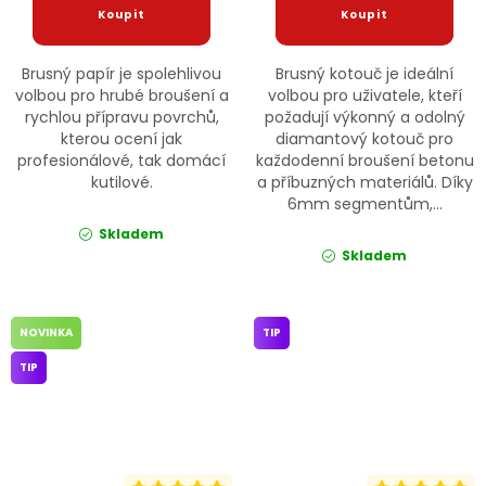
Brusný papír je spolehlivou
Brusný kotouč je ideální
volbou pro hrubé broušení a
volbou pro uživatele, kteří
rychlou přípravu povrchů,
požadují výkonný a odolný
kterou ocení jak
diamantový kotouč pro
profesionálové, tak domácí
každodenní broušení betonu
kutilové.
a příbuzných materiálů. Díky
6mm segmentům,...
Skladem
Skladem
NOVINKA
TIP
TIP