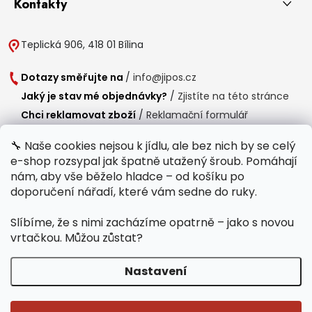
Kontakty
Teplická 906, 418 01 Bílina
Dotazy směřujte na
/
info@jipos.cz
Jaký je stav mé objednávky?
/
Zjistíte na této stránce
Chci reklamovat zboží
/
Reklamační formulář
Chci vrátit zboží do 14 dní
/
Formulář pro vrácení zboží
🔧 Naše cookies nejsou k jídlu, ale bez nich by se celý
e-shop rozsypal jak špatně utažený šroub. Pomáhají
Provozní doba
nám, aby vše běželo hladce – od košíku po
Po-Čt /
8:00 - 15:00
doporučení nářadí, které vám sedne do ruky.
Pá /
7:30 - 14:30
Slíbíme, že s nimi zacházíme opatrně – jako s novou
Polední přestávka /
11:00 - 11:30
vrtačkou. Můžou zůstat?
Nastavení
Copyright 2026
Jipos.cz
. Všechna práva vyhrazena.
Upravit nastavení
cookies