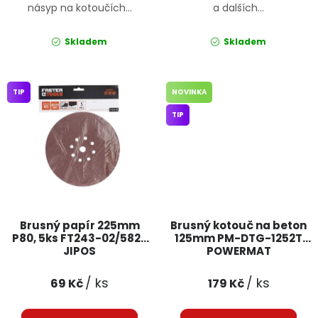
násyp na kotoučích...
a dalších...
Skladem
Skladem
TIP
NOVINKA
TIP
Brusný papír 225mm
Brusný kotouč na beton
P80, 5ks FT243-02/5823
125mm PM-DTG-1252T
JIPOS
POWERMAT
/ ks
/ ks
69 Kč
179 Kč