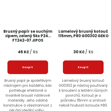
Brusný papír se suchým
Lamelový brusný kotouč
zipem, zelený 5ks P240
115mm, P80 G00302 GEKO
FT242-07 JIPOS
/ ks
/ ks
45 Kč
30 Kč
Brusný papír je spolehlivým
Lamelový brusný kotouč
nástrojem pro každého, kdo
G00302 je nástroj používaný
potřebuje efektivně a
k broušení a leštění různých
trvanlivě brousit nátěrové
povrchů. Kotouč je o
materiály. Jeho odolná
průměru 115mm a zrnitosti
konstrukce a všestrannost z
neboli hrubosti kotouče P80.
něj činí ideální volbu...