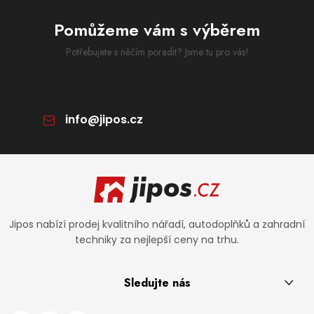
Pomůžeme vám s výběrem
Potřebujete s něčím poradit? Jsme tu pro vás!
info
@
jipos.cz
Zápatí
Jipos nabízí prodej kvalitního nářadí, autodoplňků a zahradní
techniky za nejlepší ceny na trhu.
Sledujte nás