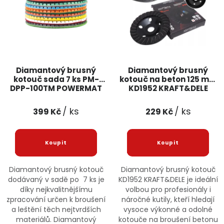
Diamantový brusný
Diamantový brusný
kotouč sada 7 ks PM-
kotouč na beton 125 mm
DPP-100TM POWERMAT
KD1952 KRAFT&DELE
/ ks
/ ks
399 Kč
229 Kč
Diamantový brusný kotouč
Diamantový brusný kotouč
dodávaný v sadě po 7 ks je
KD1952 KRAFT&DELE je ideální
díky nejkvalitnějšímu
volbou pro profesionály i
zpracování určen k broušení
náročné kutily, kteří hledají
a leštění těch nejtvrdších
vysoce výkonné a odolné
materiálů. Diamantový
kotouče na broušení betonu