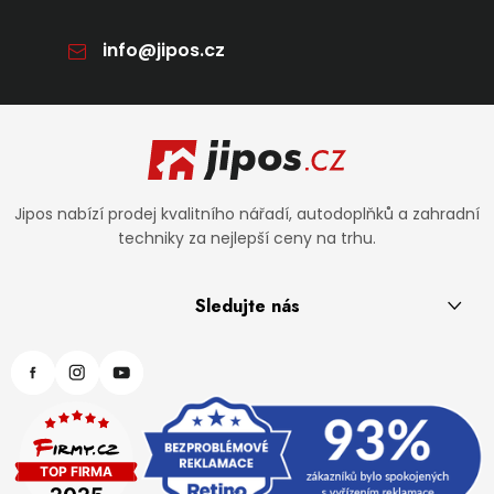
info
@
jipos.cz
Zápatí
Jipos nabízí prodej kvalitního nářadí, autodoplňků a zahradní
techniky za nejlepší ceny na trhu.
Sledujte nás