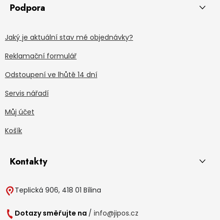
Podpora
Jaký je aktuální stav mé objednávky?
Reklamační formulář
Odstoupení ve lhůtě 14 dní
Servis nářadí
Můj účet
Košík
Kontakty
Teplická 906, 418 01 Bílina
Dotazy směřujte na
/
info@jipos.cz