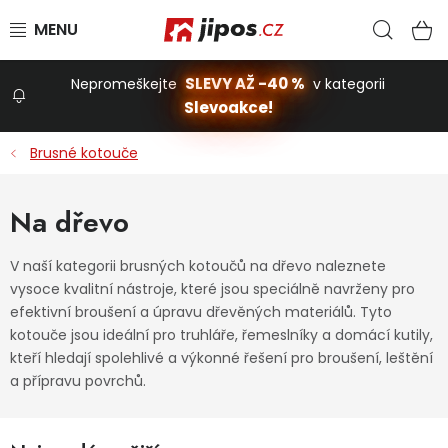
Přejít na obsah
Hled
N
SLEVY AŽ -40 %
Nepromeškejte
v kategorii
Slevoakce!
Slevoakce
Brusné kotouče
Zahrada
Na dřevo
Stavba a dům
V naší kategorii brusných kotoučů na dřevo naleznete
vysoce kvalitní nástroje, které jsou speciálně navrženy pro
efektivní broušení a úpravu dřevěných materiálů. Tyto
Dílna
kotouče jsou ideální pro truhláře, řemeslníky a domácí kutily,
kteří hledají spolehlivé a výkonné řešení pro broušení, leštění
a přípravu povrchů.
Domácnost