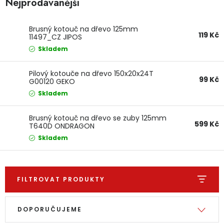
Nejprodávanější
Dětská hřiště
Brusný kotouč na dřevo 125mm
119 Kč
11497_CZ JIPOS
Autodoplňky
Skladem
Vánoce
Pilový kotouče na dřevo 150x20x24T
99 Kč
G00120 GEKO
Skladem
Ochranné pomůcky
Brusný kotouč na dřevo se zuby 125mm
Fotovoltaika
599 Kč
T640D ONDRAGON
Skladem
Výprodej
Značky
FILTROVAT PRODUKTY
Výpis produktů
Řazení produktů
DOPORUČUJEME