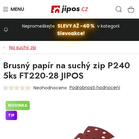
Přejít na obsah
Hled
N
SLEVY AŽ -40 %
Nepromeškejte
v kategorii
Slevoakce!
Slevoakce
Na suchý zip
Zahrada
Brusný papír na suchý zip P240
5ks FT220-28 JIPOS
Stavba a dům
Podrobnosti hodnocení
Neohodnoceno
Dílna
NOVINKA
TIP
Domácnost