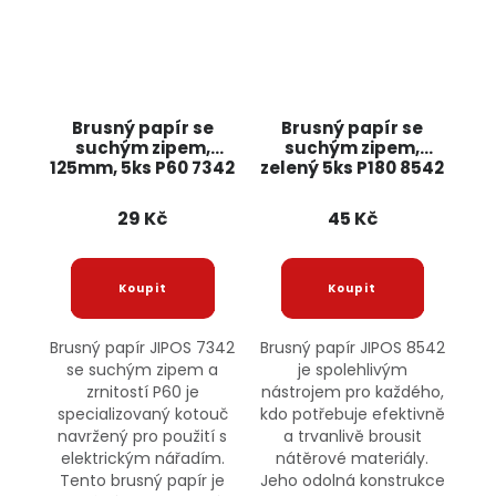
Brusný papír se
Brusný papír se
suchým zipem,
suchým zipem,
125mm, 5ks P60 7342
zelený 5ks P180 8542
JIPOS
JIPOS
29 Kč
45 Kč
Brusný papír JIPOS 7342
Brusný papír JIPOS 8542
se suchým zipem a
je spolehlivým
zrnitostí P60 je
nástrojem pro každého,
specializovaný kotouč
kdo potřebuje efektivně
navržený pro použití s
a trvanlivě brousit
elektrickým nářadím.
nátěrové materiály.
Tento brusný papír je
Jeho odolná konstrukce