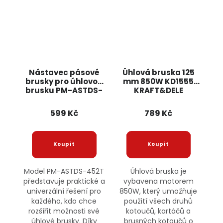
Nástavec pásové
Úhlová bruska 125
brusky pro úhlovou
mm 850W KD1555
brusku PM-ASTDS-
KRAFT&DELE
452T POWERMAT
599 Kč
789 Kč
Model PM-ASTDS-452T
Úhlová bruska je
představuje praktické a
vybavena motorem
univerzální řešení pro
850W, který umožňuje
každého, kdo chce
použití všech druhů
rozšířit možnosti své
kotoučů, kartáčů a
úhlové brusky. Díky
brusných kotoučů o