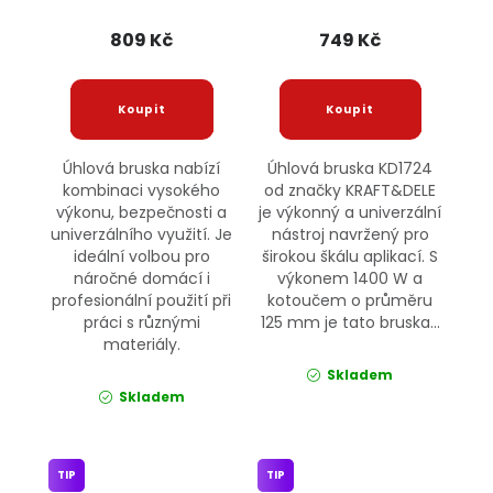
809 Kč
749 Kč
Úhlová bruska nabízí
Úhlová bruska KD1724
kombinaci vysokého
od značky KRAFT&DELE
výkonu, bezpečnosti a
je výkonný a univerzální
univerzálního využití. Je
nástroj navržený pro
ideální volbou pro
širokou škálu aplikací. S
náročné domácí i
výkonem 1400 W a
profesionální použití při
kotoučem o průměru
práci s různými
125 mm je tato bruska...
materiály.
Skladem
Skladem
TIP
TIP