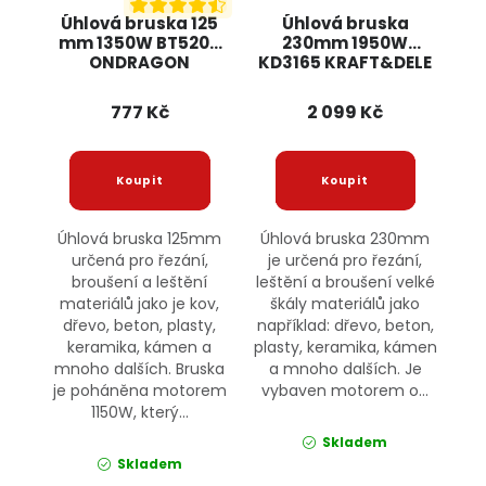
Úhlová bruska 125
Úhlová bruska
mm 1350W BT5205
230mm 1950W
ONDRAGON
KD3165 KRAFT&DELE
777 Kč
2 099 Kč
Úhlová bruska 125mm
Úhlová bruska 230mm
určená pro řezání,
je určená pro řezání,
broušení a leštění
leštění a broušení velké
materiálů jako je kov,
škály materiálů jako
dřevo, beton, plasty,
například: dřevo, beton,
keramika, kámen a
plasty, keramika, kámen
mnoho dalších. Bruska
a mnoho dalších. Je
je poháněna motorem
vybaven motorem o...
1150W, který...
Skladem
Skladem