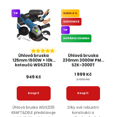
TIP
4 %
SLEVOAKCE
TIP
DOPRAVA ZDARMA
Úhlová bruska
Úhlová bruska
125mm 1500W + 10ks
230mm 3000W PM-
kotoučů WDS2135
SZK-3000T
KRAFT&DELE
POWERMAT
1 999 Kč
949 Kč
2 090 Kč
Úhlová bruska WDS2135
Díky své robustní
KRAFT&DELE představuje
konstrukci a