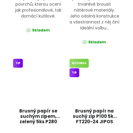
povrchů, kterou ocení
trvanlivě brousit
jak profesionálové, tak
nátěrové materiály.
domácí kutilové.
Jeho odolná konstrukce
a všestrannost z něj činí
ideální volbu...
Skladem
Skladem
TIP
NOVINKA
TIP
Brusný papír se
Brusný papír na
suchým zipem,
suchý zip P100 5ks
zelený 5ks P280
FT220-24 JIPOS
FT242-08 JIPOS