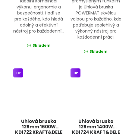
ideální kombinaci
promyšleným funkcím
výkonu, ergonomie a
je úhlová bruska
bezpečnosti. Hodí se
POWERMAT skvělou
pro každého, kdo hledá
volbou pro každého, kdo
odolný a efektivní
potřebuje spolehlivý a
nástroj pro každodenní...
výkonný nástroj pro
každodenní práci.
Skladem
Skladem
TIP
TIP
Úhlová bruska
Úhlová bruska
125mm 1600W
125mm 1400W
KD1722 KRAFT&DELE
KD1724 KRAFT&DELE