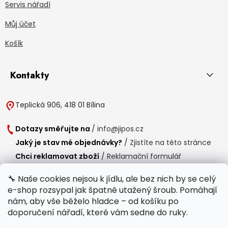
Servis nářadí
Můj účet
Košík
Kontakty
Teplická 906, 418 01 Bílina
Dotazy směřujte na
/
info@jipos.cz
Jaký je stav mé objednávky?
/
Zjistíte na této stránce
Chci reklamovat zboží
/
Reklamační formulář
Chci vrátit zboží do 14 dní
/
Formulář pro vrácení zboží
🔧 Naše cookies nejsou k jídlu, ale bez nich by se celý
e-shop rozsypal jak špatně utažený šroub. Pomáhají
Provozní doba
nám, aby vše běželo hladce – od košíku po
Po-Čt /
8:00 - 15:00
doporučení nářadí, které vám sedne do ruky.
Pá /
7:30 - 14:30