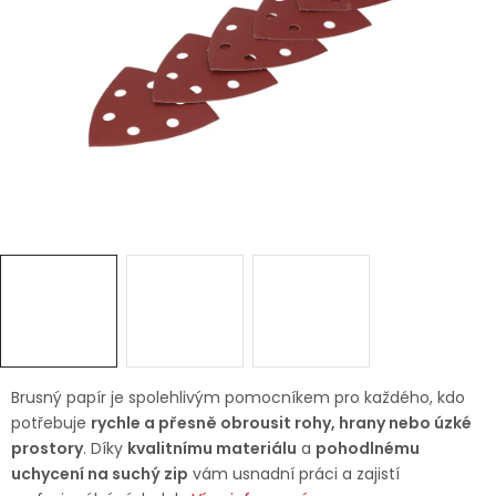
Dětská hřiště
Autodoplňky
Vánoce
Ochranné pomůcky
Fotovoltaika
Výprodej
Značky
Brusný papír je spolehlivým pomocníkem pro každého, kdo
potřebuje
rychle a přesně obrousit rohy, hrany nebo úzké
prostory
. Díky
kvalitnímu materiálu
a
pohodlnému
uchycení na suchý zip
vám usnadní práci a zajistí