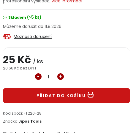
profesionální výsledek.
Více informací
Jaký je aktuální stav mé objednávky?
(>5 ks)
Skladem
Velkoobchodní spolupráce (B2B)
Prodejna nářadí
11.8.2026
Možnosti doručení
Servis nářadí
Hodnocení obchodu
Doprava a platba
Váš zákaznický účet
Kontakt
25 Kč
/ ks
20,66 Kč bez DPH
PODPORA
Měrná cena:
Reklamační formulář
Odstoupení ve lhůtě 14 dní
PŘIDAT DO KOŠÍKU
Obchodní podmínky
Reklamační řád
Kód zboží:
FT220-28
Podmínky ochrany osobních údajů
Značka:
Jipos Tools