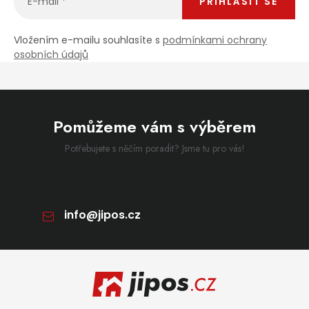
E-mail
PŘIHLÁSIT SE
Vložením e-mailu souhlasíte s
podmínkami ochrany
osobních údajů
Pomůžeme vám s výběrem
Potřebujete s něčím poradit? Jsme tu pro vás!
info
@
jipos.cz
Zápatí