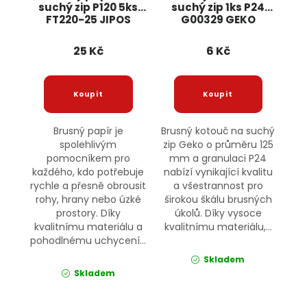
suchý zip P120 5ks
suchý zip 1ks P24
FT220-25 JIPOS
G00329 GEKO
25 Kč
6 Kč
Brusný papír je
Brusný kotouč na suchý
spolehlivým
zip Geko o průměru 125
pomocníkem pro
mm a granulaci P24
každého, kdo potřebuje
nabízí vynikající kvalitu
rychle a přesně obrousit
a všestrannost pro
rohy, hrany nebo úzké
širokou škálu brusných
prostory. Díky
úkolů. Díky vysoce
kvalitnímu materiálu a
kvalitnímu materiálu,...
pohodlnému uchycení...
Skladem
Skladem