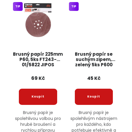
TIP
TIP
Brusný papír 225mm
Brusný papír se
P60, 5ks FT243-
suchým zipem,
01/5822 JIPOS
zelený 5ks P600
FT242-11 JIPOS
69 Kč
45 Kč
Brusný papír je
Brusný papír je
spolehlivou volbou pro
spolehlivým nástrojem
hrubé broušení a
pro každého, kdo
rychlou přípravu
potřebuje efektivně a