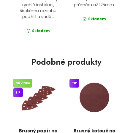
rychlé instalaci,
průměru až 125mm.
širokému rozsahu
použití a sadě...
Skladem
Skladem
Podobné produkty
NOVINKA
TIP
TIP
Brusný papír na
Brusný kotouč na