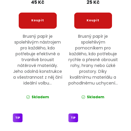
45 Kč
25 Kč
Brusný papír je
Brusný papír je
spolehlivým nástrojem
spolehlivým
pro každého, kdo
pomocníkem pro
potřebuje efektivně a
každého, kdo potřebuje
trvanlivě brousit
rychle a přesně obrousit
nátěrové materiály.
rohy, hrany nebo úzké
Jeho odolná konstrukce
prostory. Díky
a všestrannost z něj činí
kvalitnímu materiálu a
ideální volbu...
pohodlnému uchycení...
Skladem
Skladem
TIP
TIP