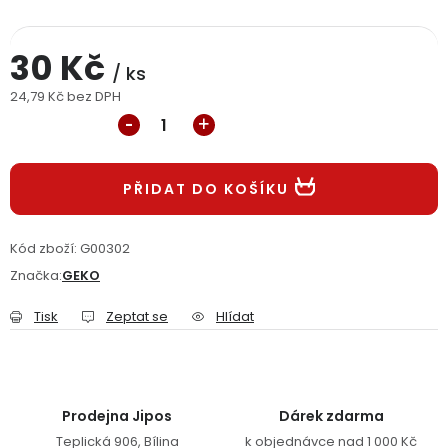
Jaký je aktuální stav mé objednávky?
30 Kč
/ ks
Velkoobchodní spolupráce (B2B)
Prodejna nářadí
24,79 Kč bez DPH
Měrná cena:
Servis nářadí
Hodnocení obchodu
Doprava a platba
Váš zákaznický účet
Kontakt
PŘIDAT DO KOŠÍKU
PODPORA
Kód zboží:
G00302
Značka:
GEKO
Reklamační formulář
Odstoupení ve lhůtě 14 dní
Tisk
Zeptat se
Hlídat
Obchodní podmínky
Reklamační řád
Podmínky ochrany osobních údajů
Prodejna Jipos
Dárek zdarma
Teplická 906, Bílina
k objednávce nad 1 000 Kč