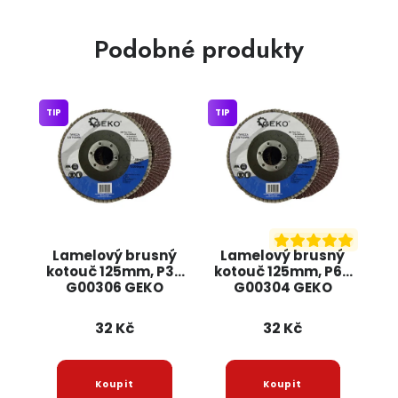
Podobné produkty
TIP
TIP
Lamelový brusný
Lamelový brusný
kotouč 125mm, P36
kotouč 125mm, P60
G00306 GEKO
G00304 GEKO
32 Kč
32 Kč