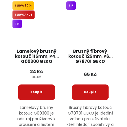
20 %
TIP
SLEVOAKCE
TIP
Lamelový brusný
Brusný fíbrový
kotouč 115mm, P40
kotouč 125mm, P60
G00300 GEKO
G78701 GEKO
24 Kč
65 Kč
30 Kč
Lamelový brusný
Brusný fíbrový kotouč
kotouč G00300 je
G78701 GEKO je ideální
nástroj používaný k
volbou pro uživatele,
broušení a leštění
kteří hledají spolehlivý a