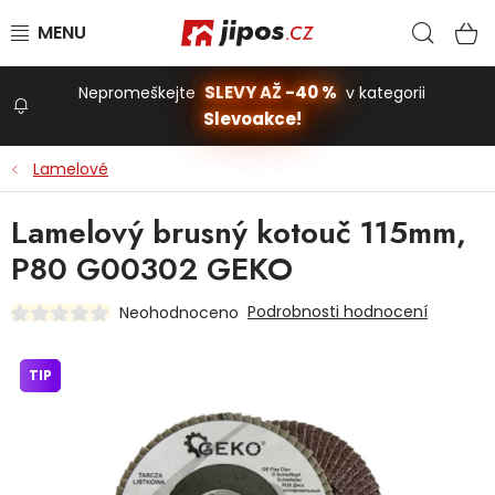
Přejít na obsah
Hled
N
SLEVY AŽ -40 %
Nepromeškejte
v kategorii
Slevoakce!
Slevoakce
Lamelové
Zahrada
Lamelový brusný kotouč 115mm,
P80 G00302 GEKO
Stavba a dům
Podrobnosti hodnocení
Neohodnoceno
Dílna
TIP
Domácnost