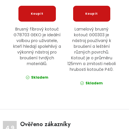
Brusný fíbrový kotouč
Lamelový brusný
G78703 GEKO je ideální
kotouč G00303 je
volbou pro uživatele,
nástroj používaný k
kteří hledají spolehlivý a
broušení a leštění
výkonný nástroj pro
různých povrchů.
broušení tvrdých
Kotouč je o průměru
materiálů.
125mm a zrnitosti neboli
hrubosti kotouče P40.
Skladem
Skladem
Ověřeno zákazníky
4.9