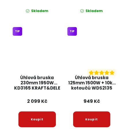
Skladem
Skladem
TIP
TIP
Úhlová bruska
Úhlová bruska
230mm 1950W
125mm 1500W + 10ks
KD3165 KRAFT&DELE
kotoučů WDS2135
KRAFT&DELE
2 099 Kč
949 Kč