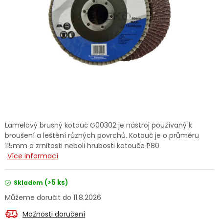
Dětská hřiště
Autodoplňky
Vánoce
Ochranné pomůcky
Fotovoltaika
Lamelový brusný kotouč G00302 je nástroj používaný k
broušení a leštění různých povrchů. Kotouč je o průměru
Výprodej
115mm a zrnitosti neboli hrubosti kotouče P80.
Více informací
Značky
(>5 ks)
Skladem
11.8.2026
Možnosti doručení