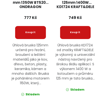
mm 1350W BT5205
125mm 1400W
ONDRAGON
KD1724 KRAFT&DELE
777 Kč
749 Kč
Úhlová bruska 125mm
Úhlová bruska KD1724
určená pro řezání,
od značky KRAFT&DELE
broušení a leštění
je výkonný a univerzální
materiálů jako je kov,
nástroj navržený pro
dřevo, beton, plasty,
širokou škálu aplikací. S
keramika, kámen a
výkonem 1400 W a
mnoho dalších. Bruska
kotoučem o průměru
je poháněna motorem
125 mm je tato bruska...
1150W, který...
Skladem
Skladem