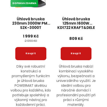
DOPRAVA ZDARMA
Úhlová bruska
Úhlová bruska
230mm 3000W PM-
125mm 1600W
SZK-3000T
KD1722 KRAFT&DELE
POWERMAT
1 999 Kč
809 Kč
2 090 Kč
Díky své robustní
Úhlová bruska nabízí
konstrukci a
kombinaci vysokého
promyšleným funkcím
výkonu, bezpečnosti a
je úhlová bruska
univerzálního využití. Je
POWERMAT skvělou
ideální volbou pro
volbou pro každého, kdo
náročné domácí i
potřebuje spolehlivý a
profesionální použití při
výkonný nástroj pro
práci s různými
každodenní práci.
materiály.