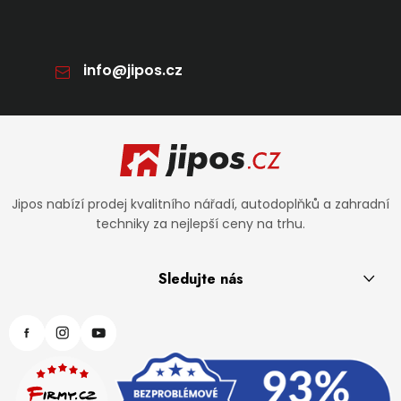
info
@
jipos.cz
Zápatí
Jipos nabízí prodej kvalitního nářadí, autodoplňků a zahradní
techniky za nejlepší ceny na trhu.
Sledujte nás