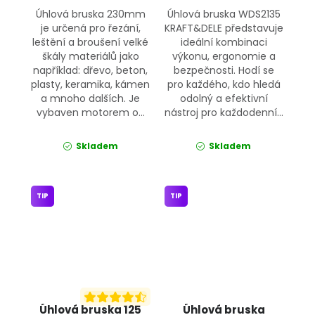
Úhlová bruska 230mm
Úhlová bruska WDS2135
je určená pro řezání,
KRAFT&DELE představuje
leštění a broušení velké
ideální kombinaci
škály materiálů jako
výkonu, ergonomie a
například: dřevo, beton,
bezpečnosti. Hodí se
plasty, keramika, kámen
pro každého, kdo hledá
a mnoho dalších. Je
odolný a efektivní
vybaven motorem o...
nástroj pro každodenní...
Skladem
Skladem
TIP
TIP
Úhlová bruska 125
Úhlová bruska