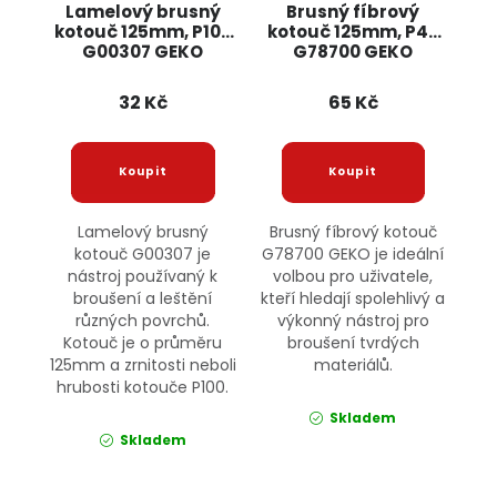
Lamelový brusný
Brusný fíbrový
kotouč 125mm, P100
kotouč 125mm, P40
G00307 GEKO
G78700 GEKO
32 Kč
65 Kč
Lamelový brusný
Brusný fíbrový kotouč
kotouč G00307 je
G78700 GEKO je ideální
nástroj používaný k
volbou pro uživatele,
broušení a leštění
kteří hledají spolehlivý a
různých povrchů.
výkonný nástroj pro
Kotouč je o průměru
broušení tvrdých
125mm a zrnitosti neboli
materiálů.
hrubosti kotouče P100.
Skladem
Skladem