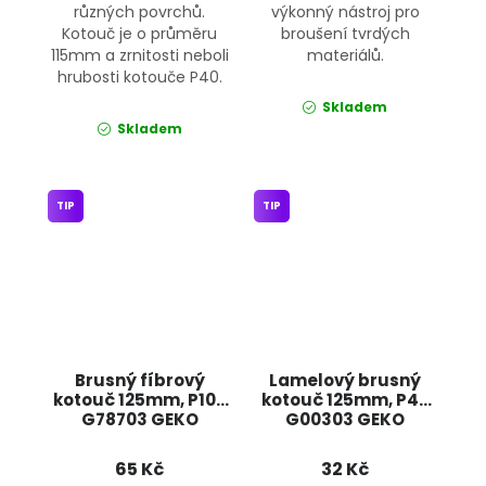
různých povrchů.
výkonný nástroj pro
Kotouč je o průměru
broušení tvrdých
115mm a zrnitosti neboli
materiálů.
hrubosti kotouče P40.
Skladem
Skladem
TIP
TIP
Brusný fíbrový
Lamelový brusný
kotouč 125mm, P100
kotouč 125mm, P40
G78703 GEKO
G00303 GEKO
65 Kč
32 Kč