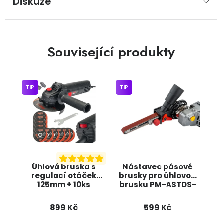
Diskuze
Související produkty
TIP
TIP
Úhlová bruska s
Nástavec pásové
regulací otáček
brusky pro úhlovou
125mm + 10ks
brusku PM-ASTDS-
kotoučů, 1300W
452T POWERMAT
RTSZK0013 RED
899 Kč
599 Kč
TECHNIC