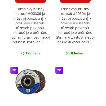
Lamelový brusný
Lamelový brusný
kotouč G00306 je
kotouč G00304 je
nástroj používaný k
nástroj používaný k
broušení a leštění
broušení a leštění
různých povrchů.
různých povrchů.
Kotouč je o průměru
Kotouč je o průměru
125mm a zrnitosti neboli
125mm a zrnitosti neboli
hrubosti kotouče P36.
hrubosti kotouče P60.
Skladem
Skladem
TIP
TIP