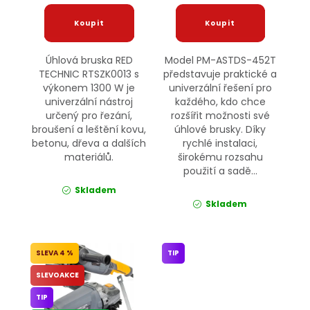
Úhlová bruska RED
Model PM-ASTDS-452T
TECHNIC RTSZK0013 s
představuje praktické a
výkonem 1300 W je
univerzální řešení pro
univerzální nástroj
každého, kdo chce
určený pro řezání,
rozšířit možnosti své
broušení a leštění kovu,
úhlové brusky. Díky
betonu, dřeva a dalších
rychlé instalaci,
materiálů.
širokému rozsahu
použití a sadě...
Skladem
Skladem
4 %
TIP
SLEVOAKCE
TIP