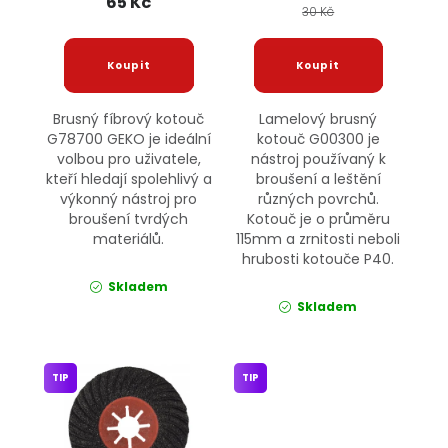
65 Kč
30 Kč
Brusný fíbrový kotouč
Lamelový brusný
G78700 GEKO je ideální
kotouč G00300 je
volbou pro uživatele,
nástroj používaný k
kteří hledají spolehlivý a
broušení a leštění
výkonný nástroj pro
různých povrchů.
broušení tvrdých
Kotouč je o průměru
materiálů.
115mm a zrnitosti neboli
hrubosti kotouče P40.
Skladem
Skladem
TIP
TIP