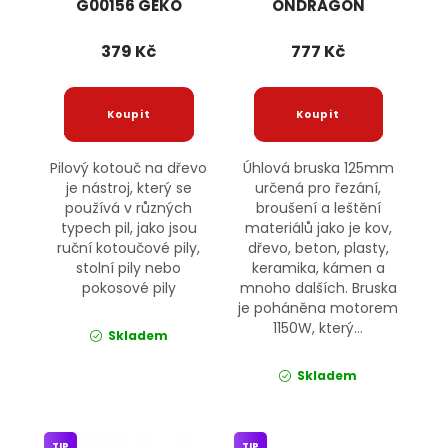
G00156 GEKO
ONDRAGON
379 Kč
777 Kč
Pilový kotouč na dřevo
Úhlová bruska 125mm
je nástroj, který se
určená pro řezání,
používá v různých
broušení a leštění
typech pil, jako jsou
materiálů jako je kov,
ruční kotoučové pily,
dřevo, beton, plasty,
stolní pily nebo
keramika, kámen a
pokosové pily
mnoho dalších. Bruska
je poháněna motorem
1150W, který...
Skladem
Skladem
TIP
TIP