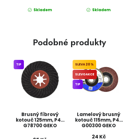
Skladem
Skladem
Podobné produkty
TIP
20 %
SLEVOAKCE
TIP
Brusný fíbrový
Lamelový brusný
kotouč 125mm, P40
kotouč 115mm, P40
G78700 GEKO
G00300 GEKO
24 Kč