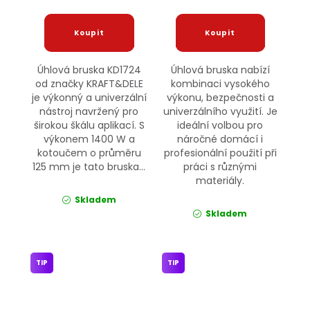
Úhlová bruska KD1724
Úhlová bruska nabízí
od značky KRAFT&DELE
kombinaci vysokého
je výkonný a univerzální
výkonu, bezpečnosti a
nástroj navržený pro
univerzálního využití. Je
širokou škálu aplikací. S
ideální volbou pro
výkonem 1400 W a
náročné domácí i
kotoučem o průměru
profesionální použití při
125 mm je tato bruska...
práci s různými
materiály.
Skladem
Skladem
TIP
TIP