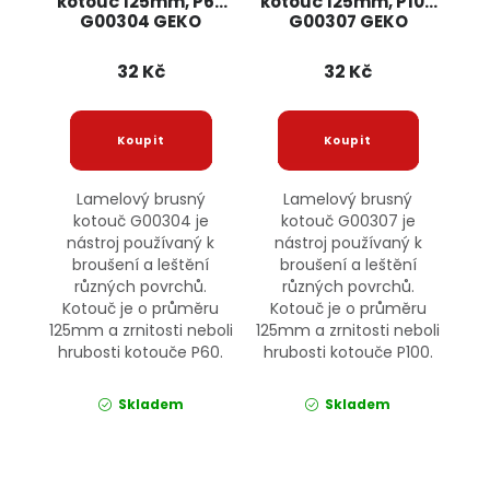
kotouč 125mm, P60
kotouč 125mm, P100
G00304 GEKO
G00307 GEKO
32 Kč
32 Kč
Lamelový brusný
Lamelový brusný
kotouč G00304 je
kotouč G00307 je
nástroj používaný k
nástroj používaný k
broušení a leštění
broušení a leštění
různých povrchů.
různých povrchů.
Kotouč je o průměru
Kotouč je o průměru
125mm a zrnitosti neboli
125mm a zrnitosti neboli
hrubosti kotouče P60.
hrubosti kotouče P100.
Skladem
Skladem