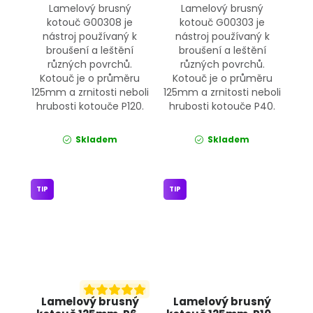
Lamelový brusný
Lamelový brusný
kotouč G00308 je
kotouč G00303 je
nástroj používaný k
nástroj používaný k
broušení a leštění
broušení a leštění
různých povrchů.
různých povrchů.
Kotouč je o průměru
Kotouč je o průměru
125mm a zrnitosti neboli
125mm a zrnitosti neboli
hrubosti kotouče P120.
hrubosti kotouče P40.
Skladem
Skladem
TIP
TIP
Lamelový brusný
Lamelový brusný