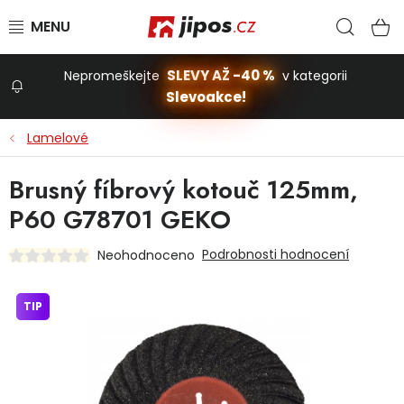
Přejít na obsah
Hled
N
SLEVY AŽ -40 %
Nepromeškejte
v kategorii
Slevoakce!
Slevoakce
Lamelové
Zahrada
Brusný fíbrový kotouč 125mm,
P60 G78701 GEKO
Stavba a dům
Podrobnosti hodnocení
Neohodnoceno
Dílna
TIP
Domácnost