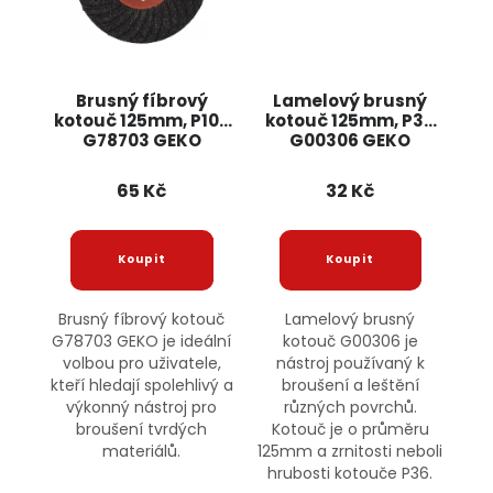
Brusný fíbrový
Lamelový brusný
kotouč 125mm, P100
kotouč 125mm, P36
G78703 GEKO
G00306 GEKO
65 Kč
32 Kč
Brusný fíbrový kotouč
Lamelový brusný
G78703 GEKO je ideální
kotouč G00306 je
volbou pro uživatele,
nástroj používaný k
kteří hledají spolehlivý a
broušení a leštění
výkonný nástroj pro
různých povrchů.
broušení tvrdých
Kotouč je o průměru
materiálů.
125mm a zrnitosti neboli
hrubosti kotouče P36.