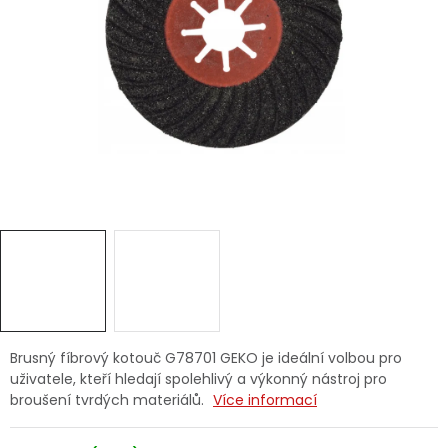
Dětská hřiště
Autodoplňky
Vánoce
Ochranné pomůcky
Fotovoltaika
Výprodej
Značky
Brusný fíbrový kotouč G78701 GEKO je ideální volbou pro
uživatele, kteří hledají spolehlivý a výkonný nástroj pro
broušení tvrdých materiálů.
Více informací