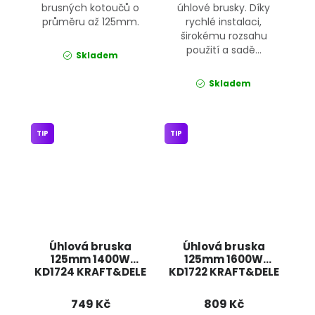
brusných kotoučů o
úhlové brusky. Díky
průměru až 125mm.
rychlé instalaci,
širokému rozsahu
použití a sadě...
Skladem
Skladem
TIP
TIP
Úhlová bruska
Úhlová bruska
125mm 1400W
125mm 1600W
KD1724 KRAFT&DELE
KD1722 KRAFT&DELE
749 Kč
809 Kč