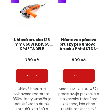
Úhlová bruska 125
Nástavec pásové
mm 850W KD1555
brusky pro úhlovou
KRAFT&DELE
brusku PM-ASTDS-
452T POWERMAT
789 Kč
599 Kč
Úhlová bruska je
Model PM-ASTDS-452T
vybavena motorem
představuje praktické a
850W, který umožňuje
univerzální řešení pro
použití všech druhů
každého, kdo chce
kotoučů, kartáčů a
rozšířit možnosti své