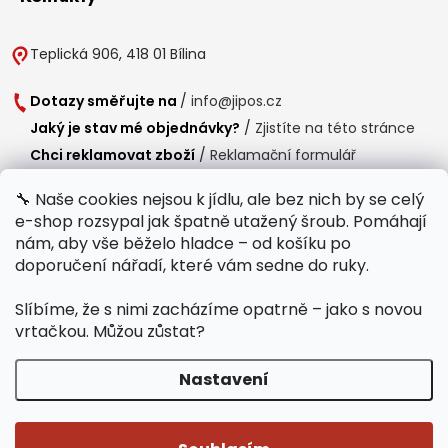
Teplická 906, 418 01 Bílina
Dotazy směřujte na
/
info@jipos.cz
Jaký je stav mé objednávky?
/
Zjistíte na této stránce
Chci reklamovat zboží
/
Reklamační formulář
Chci vrátit zboží do 14 dní
/
Formulář pro vrácení zboží
🔧 Naše cookies nejsou k jídlu, ale bez nich by se celý
e-shop rozsypal jak špatně utažený šroub. Pomáhají
Provozní doba
nám, aby vše běželo hladce – od košíku po
Po-Čt /
8:00 - 15:00
doporučení nářadí, které vám sedne do ruky.
Pá /
7:30 - 14:30
Slíbíme, že s nimi zacházíme opatrně – jako s novou
Polední přestávka /
11:00 - 11:30
vrtačkou. Můžou zůstat?
Nastavení
Copyright 2026
Jipos.cz
. Všechna práva vyhrazena.
Upravit nastavení
cookies