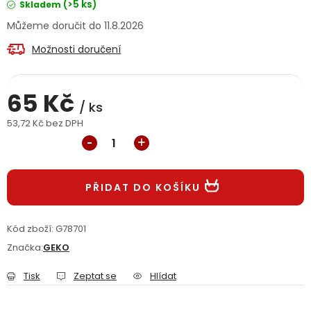
(>5 ks)
Skladem
Jaký je aktuální stav mé objednávky?
11.8.2026
Možnosti doručení
Velkoobchodní spolupráce (B2B)
Prodejna nářadí
Servis nářadí
Hodnocení obchodu
65 Kč
/ ks
Doprava a platba
Váš zákaznický účet
Kontakt
53,72 Kč bez DPH
Měrná cena:
PODPORA
PŘIDAT DO KOŠÍKU
Reklamační formulář
Odstoupení ve lhůtě 14 dní
Kód zboží:
G78701
Obchodní podmínky
Reklamační řád
Značka:
GEKO
Podmínky ochrany osobních údajů
Tisk
Zeptat se
Hlídat