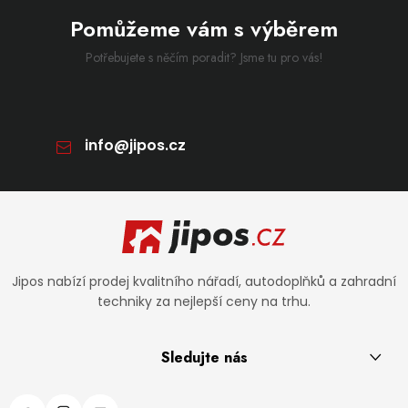
Pomůžeme vám s výběrem
Potřebujete s něčím poradit? Jsme tu pro vás!
info
@
jipos.cz
Zápatí
Jipos nabízí prodej kvalitního nářadí, autodoplňků a zahradní
techniky za nejlepší ceny na trhu.
Sledujte nás