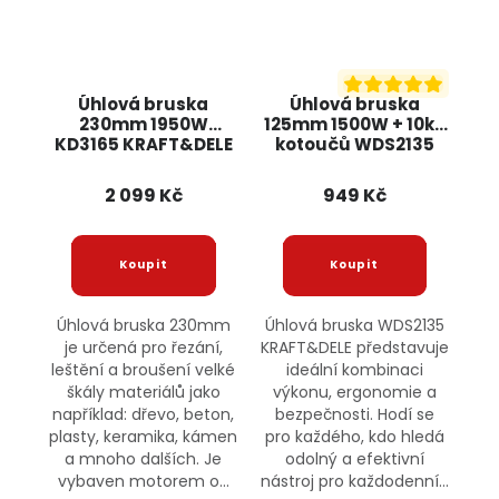
Úhlová bruska
Úhlová bruska
230mm 1950W
125mm 1500W + 10ks
KD3165 KRAFT&DELE
kotoučů WDS2135
KRAFT&DELE
2 099 Kč
949 Kč
Úhlová bruska 230mm
Úhlová bruska WDS2135
je určená pro řezání,
KRAFT&DELE představuje
leštění a broušení velké
ideální kombinaci
škály materiálů jako
výkonu, ergonomie a
například: dřevo, beton,
bezpečnosti. Hodí se
plasty, keramika, kámen
pro každého, kdo hledá
a mnoho dalších. Je
odolný a efektivní
vybaven motorem o...
nástroj pro každodenní...