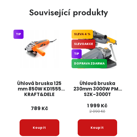
Související produkty
TIP
4 %
SLEVOAKCE
TIP
DOPRAVA ZDARMA
Úhlová bruska 125
Úhlová bruska
mm 850W KD1555
230mm 3000W PM-
KRAFT&DELE
SZK-3000T
POWERMAT
1 999 Kč
789 Kč
2 090 Kč