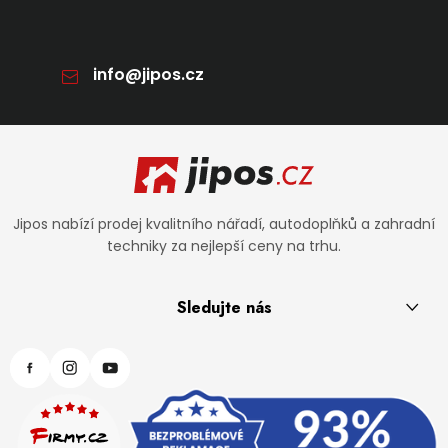
info
@
jipos.cz
Zápatí
Jipos nabízí prodej kvalitního nářadí, autodoplňků a zahradní
techniky za nejlepší ceny na trhu.
Sledujte nás