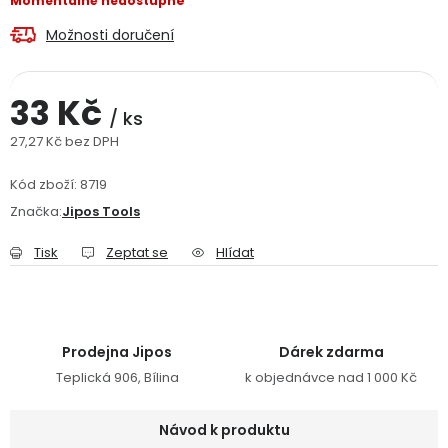
Momentálně nedostupné
Jaký je aktuální stav mé objednávky?
Možnosti doručení
Velkoobchodní spolupráce (B2B)
Prodejna nářadí
33 Kč
/ ks
Servis nářadí
Hodnocení obchodu
27,27 Kč bez DPH
Měrná cena:
Doprava a platba
Váš zákaznický účet
Kontakt
Kód zboží:
8719
Značka:
Jipos Tools
PODPORA
Tisk
Zeptat se
Hlídat
Reklamační formulář
Odstoupení ve lhůtě 14 dní
Obchodní podmínky
Reklamační řád
Prodejna Jipos
Dárek zdarma
Teplická 906, Bílina
k objednávce nad 1 000 Kč
Podmínky ochrany osobních údajů
Návod k produktu