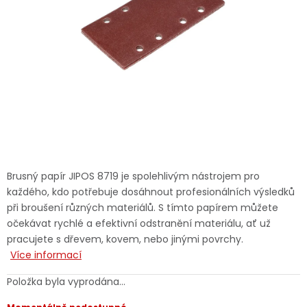
Dětská hřiště
Autodoplňky
Vánoce
Ochranné pomůcky
Fotovoltaika
Brusný papír JIPOS 8719 je spolehlivým nástrojem pro
každého, kdo potřebuje dosáhnout profesionálních výsledků
Výprodej
při broušení různých materiálů. S tímto papírem můžete
očekávat rychlé a efektivní odstranění materiálu, ať už
Značky
pracujete s dřevem, kovem, nebo jinými povrchy.
Více informací
Položka byla vyprodána…