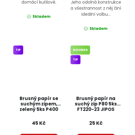
domácí kutilové.
Jeho odolná konstrukce
a všestrannost z něj činí
ideální volbu...
Skladem
Skladem
TIP
NOVINKA
TIP
Brusný papír se
Brusný papír na
suchým zipem,
suchý zip P80 5ks
zelený 5ks P400
FT220-23 JIPOS
FT242-10 JIPOS
45 Kč
25 Kč