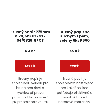
Brusný papír 225mm
Brusný papír se
P120, 5ks FT243-
suchým zipem,
04/5825 JIPOS
zelený 5ks P600
FT242-11 JIPOS
69 Kč
45 Kč
Brusný papír je
Brusný papír je
spolehlivou volbou pro
spolehlivým nástrojem
hrubé broušení a
pro každého, kdo
rychlou přípravu
potřebuje efektivně a
povrchů, kterou ocení
trvanlivě brousit
jak profesionálové, tak
nátěrové materiály.