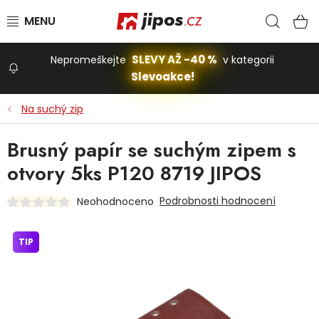
Přejít na obsah
Hled
N
SLEVY AŽ -40 %
Nepromeškejte
v kategorii
Slevoakce!
Slevoakce
Na suchý zip
Zahrada
Brusný papír se suchým zipem s
otvory 5ks P120 8719 JIPOS
Stavba a dům
Podrobnosti hodnocení
Neohodnoceno
Dílna
TIP
Domácnost