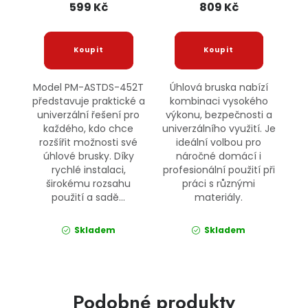
599 Kč
809 Kč
Model PM-ASTDS-452T
Úhlová bruska nabízí
představuje praktické a
kombinaci vysokého
univerzální řešení pro
výkonu, bezpečnosti a
každého, kdo chce
univerzálního využití. Je
rozšířit možnosti své
ideální volbou pro
úhlové brusky. Díky
náročné domácí i
rychlé instalaci,
profesionální použití při
širokému rozsahu
práci s různými
použití a sadě...
materiály.
Skladem
Skladem
Podobné produkty