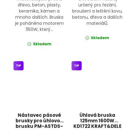
dřevo, beton, plasty,
určený pro řezání,
keramika, kámen a
broušení a leštění kovu,
mnoho dalších. Bruska
betonu, dřeva a dalších
je poháněna motorem
materiálů.
1150W, který...
Skladem
Skladem
TIP
TIP
Nástavec pásové
Úhlová bruska
brusky pro úhlovou
125mm 1600W
brusku PM-ASTDS-
KD1722 KRAFT&DELE
452T POWERMAT