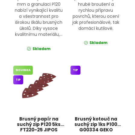
mm a granulaci P120
hrubé broušení a
nabízí vynikající kvalitu
rychlou přípravu
a všestrannost pro
povrchů, kterou ocení
širokou škálu brusných
jak profesionálové, tak
úkolů. Díky vysoce
domácí kutilové.
kvalitnímu materiálu,...
Skladem
Skladem
NOVINKA
TIP
TIP
Brusný papír na
Brusný kotouč na
suchý zip P120 5ks
suchý zip 1ks P100
FT220-25 JIPOS
G00334 GEKO