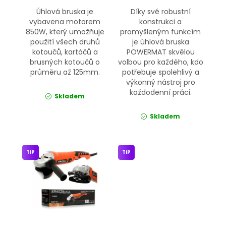
Úhlová bruska je
Díky své robustní
vybavena motorem
konstrukci a
850W, který umožňuje
promyšleným funkcím
použití všech druhů
je úhlová bruska
kotoučů, kartáčů a
POWERMAT skvělou
brusných kotoučů o
volbou pro každého, kdo
průměru až 125mm.
potřebuje spolehlivý a
výkonný nástroj pro
každodenní práci.
Skladem
Skladem
TIP
TIP