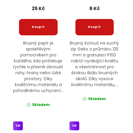
25 Kč
6 Kč
Brusný papír je
Brusný kotouč na suchý
spolehlivým
zip Geko o průměru 125
pomocníkem pro
mm a granulaci P100
každého, kdo potřebuje
nabízí vynikající kvalitu
rychle a přesně obrousit
a všestrannost pro
rohy, hrany nebo úzké
širokou škálu brusných
prostory. Díky
úkolů. Díky vysoce
kvalitnímu materiálu a
kvalitnímu materiálu,...
pohodlnému uchycení...
Skladem
Skladem
TIP
TIP