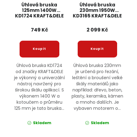
Úhlová bruska
Úhlová bruska
125mm 1400W
230mm 1950W
KD1724 KRAFT&DELE
KD3165 KRAFT&DELE
749 Kč
2 099 Kč
Úhlová bruska KD1724
Úhlová bruska 230mm
od značky KRAFT&DELE
je určená pro řezání,
je výkonný a univerzální
leštění a broušení velké
nástroj navržený pro
škály materiálů jako
širokou škálu aplikací. S
například: dřevo, beton,
výkonem 1400 W a
plasty, keramika, kámen
kotoučem o průměru
a mnoho dalších. Je
125 mm je tato bruska...
vybaven motorem o...
Skladem
Skladem