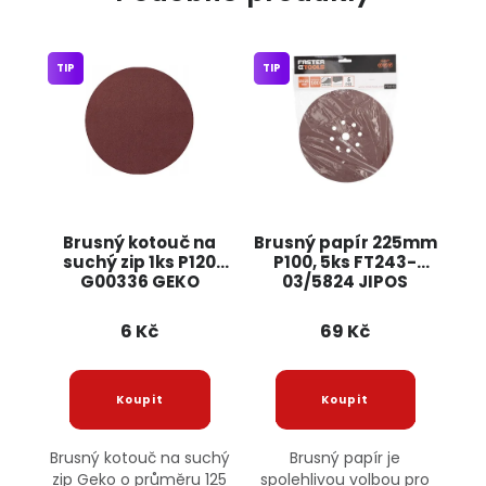
TIP
TIP
Brusný kotouč na
Brusný papír 225mm
suchý zip 1ks P120
P100, 5ks FT243-
G00336 GEKO
03/5824 JIPOS
6 Kč
69 Kč
Brusný kotouč na suchý
Brusný papír je
zip Geko o průměru 125
spolehlivou volbou pro