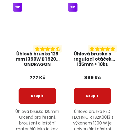
TIP
TIP
Úhlová bruska 125
Úhlová bruska s
mm 1350W BT5205
regulací otáček
ONDRAGON
125mm + 10ks
kotoučů, 1300W
RTSZK0013 RED
777 Kč
899 Kč
TECHNIC
Úhlová bruska 125mm
Úhlová bruska RED
určená pro řezání,
TECHNIC RTSZK0013 s
broušení a leštění
výkonem 1300 W je
materiálů jako je kov,
univerzální nástroj