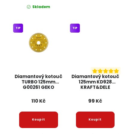
Skladem
TIP
TIP
Diamantový kotouč
Diamantový kotouč
TURBO 125mm
125mm KD928
G00261 GEKO
KRAFT&DELE
110 Kč
99 Kč