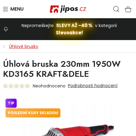
Přejít na obsah
Hled
N
SLEVY AŽ -40 %
Nepromeškejte
v kategorii
Slevoakce!
Slevoakce
Úhlové brusky
Zahrada
Úhlová bruska 230mm 1950W
KD3165 KRAFT&DELE
Stavba a dům
Podrobnosti hodnocení
Neohodnoceno
Dílna
TIP
POSLEDNÍ KUSY SKLADEM
Domácnost