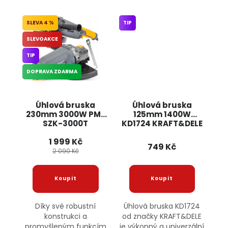
4 %
TIP
SLEVOAKCE
TIP
DOPRAVA ZDARMA
Úhlová bruska
Úhlová bruska
230mm 3000W PM-
125mm 1400W
SZK-3000T
KD1724 KRAFT&DELE
POWERMAT
1 999 Kč
749 Kč
2 090 Kč
Díky své robustní
Úhlová bruska KD1724
konstrukci a
od značky KRAFT&DELE
promyšleným funkcím
je výkonný a univerzální