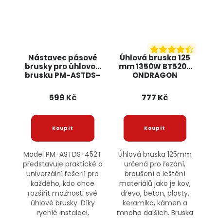
Nástavec pásové
Úhlová bruska 125
brusky pro úhlovou
mm 1350W BT5205
brusku PM-ASTDS-
ONDRAGON
452T POWERMAT
599 Kč
777 Kč
Model PM-ASTDS-452T
Úhlová bruska 125mm
představuje praktické a
určená pro řezání,
univerzální řešení pro
broušení a leštění
každého, kdo chce
materiálů jako je kov,
rozšířit možnosti své
dřevo, beton, plasty,
úhlové brusky. Díky
keramika, kámen a
rychlé instalaci,
mnoho dalších. Bruska