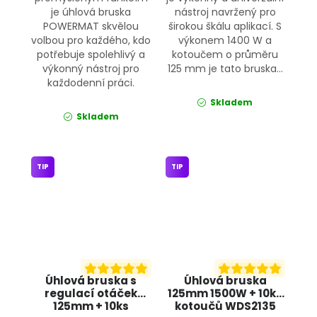
je úhlová bruska
nástroj navržený pro
POWERMAT skvělou
širokou škálu aplikací. S
volbou pro každého, kdo
výkonem 1400 W a
potřebuje spolehlivý a
kotoučem o průměru
výkonný nástroj pro
125 mm je tato bruska...
každodenní práci.
Skladem
Skladem
TIP
TIP
Úhlová bruska s
Úhlová bruska
regulací otáček
125mm 1500W + 10ks
125mm + 10ks
kotoučů WDS2135