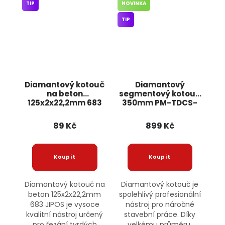
TIP
NOVINKA
TIP
Diamantový kotouč
Diamantový
na beton
segmentový kotouč
125x2x22,2mm 683
350mm PM-TDCS-
JIPOS
3501T POWERMAT
89 Kč
899 Kč
Diamantový kotouč na
Diamantový kotouč je
beton 125x2x22,2mm
spolehlivý profesionální
683 JIPOS je vysoce
nástroj pro náročné
kvalitní nástroj určený
stavební práce. Díky
pro řezání tvrdých
velkému průměru,