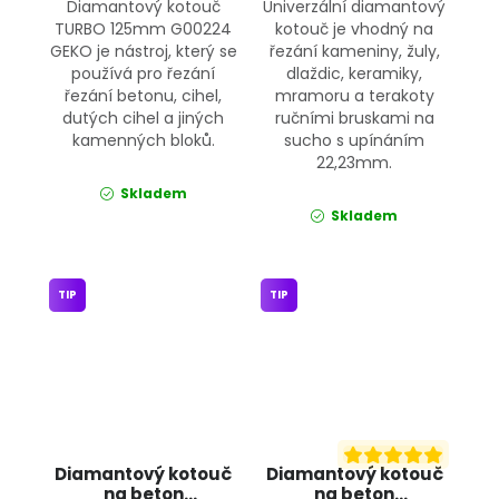
Diamantový kotouč
Univerzální diamantový
TURBO 125mm G00224
kotouč je vhodný na
GEKO je nástroj, který se
řezání kameniny, žuly,
používá pro řezání
dlaždic, keramiky,
řezání betonu, cihel,
mramoru a terakoty
dutých cihel a jiných
ručními bruskami na
kamenných bloků.
sucho s upínáním
22,23mm.
Skladem
Skladem
TIP
TIP
Diamantový kotouč
Diamantový kotouč
na beton
na beton