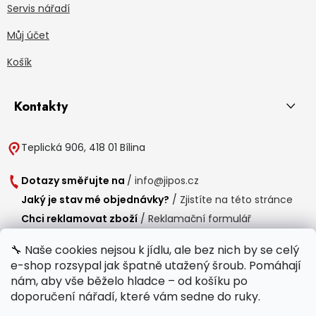
Servis nářadí
Můj účet
Košík
Kontakty
Teplická 906, 418 01 Bílina
Dotazy směřujte na
/
info@jipos.cz
Jaký je stav mé objednávky?
/
Zjistíte na této stránce
Chci reklamovat zboží
/
Reklamační formulář
Chci vrátit zboží do 14 dní
/
Formulář pro vrácení zboží
🔧 Naše cookies nejsou k jídlu, ale bez nich by se celý
e-shop rozsypal jak špatně utažený šroub. Pomáhají
Provozní doba
nám, aby vše běželo hladce – od košíku po
Po-Čt /
8:00 - 15:00
doporučení nářadí, které vám sedne do ruky.
Pá /
7:30 - 14:30