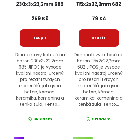
230x3x22,2mm 685
115x2x22,2mm 682
JIPOS
JIPOS
259 Kč
79 Kč
Diamantový kotouč na
Diamantový kotouč na
beton 230x3x22,2mm
beton 115x2x22,2mm
685 JIPOS je vysoce
682 JIPOS je vysoce
kvalitní nástroj určený
kvalitní nástroj určený
pro řezání tvrdých
pro řezání tvrdých
materiálů, jako jsou
materiálů, jako jsou
beton, kámen,
beton, kámen,
keramika, kamenina a
keramika, kamenina a
tenká žula. Tento...
tenká žula. Tento...
Skladem
Skladem