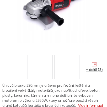
Dětská hřiště
Autodoplňky
Vánoce
Ochranné pomůcky
Fotovoltaika
+ další (3)
Výprodej
Značky
Úhlová bruska 230mm je určená pro řezání, leštění a
broušení velké škály materiálů jako například: dřevo, beton,
plasty, keramika, kámen a mnoho dalších. Je vybaven
motorem o výkonu 2950W, který umožňuje použití všech
druhů kotoučů, kartáčů a brusných kotoučů.
Více informací