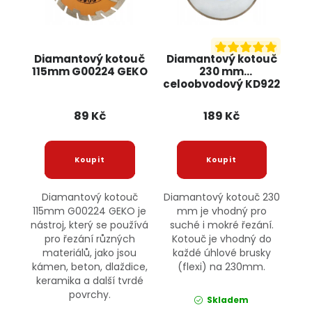
Diamantový kotouč
Diamantový kotouč
115mm G00224 GEKO
230 mm
celoobvodový KD922
KRAFT&DELE
89 Kč
189 Kč
Diamantový kotouč
Diamantový kotouč 230
115mm G00224 GEKO je
mm je vhodný pro
nástroj, který se používá
suché i mokré řezání.
pro řezání různých
Kotouč je vhodný do
materiálů, jako jsou
každé úhlové brusky
kámen, beton, dlaždice,
(flexi) na 230mm.
keramika a další tvrdé
povrchy.
Skladem