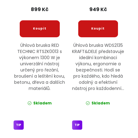
kotoučů, 1300W
KRAFT&DELE
RTSZK0013 RED
899 Kč
949 Kč
TECHNIC
Úhlová bruska RED
Úhlová bruska WDS2135
TECHNIC RTSZK0013 s
KRAFT&DELE představuje
výkonem 1300 W je
ideální kombinaci
univerzální nástroj
výkonu, ergonomie a
určený pro řezání,
bezpečnosti. Hodí se
broušení a leštění kovu,
pro každého, kdo hledá
betonu, dřeva a dalších
odolný a efektivní
materiálů.
nástroj pro každodenní...
Skladem
Skladem
TIP
TIP