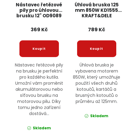
Nástavec řetězové
Úhlová bruska 125
pily pro úhlovou
mm 850W KD1555
brusku 12" OD9089
KRAFT&DELE
ONDRAGON
369 Kč
789 Kč
Nástavec řetězové pily
Úhlová bruska je
na brusku je perfektní
vybavena motorem
pro každého kutila.
850W, který umožňuje
Umožní vám proměnit
použití všech druhů
akumulátorovou nebo
kotoučů, kartáčů a
síťovou brusku na
brusných kotoučů o
motorovou pilu. Díky
průměru až 125mm.
tomu jedno zařízení
dostává...
Skladem
Skladem