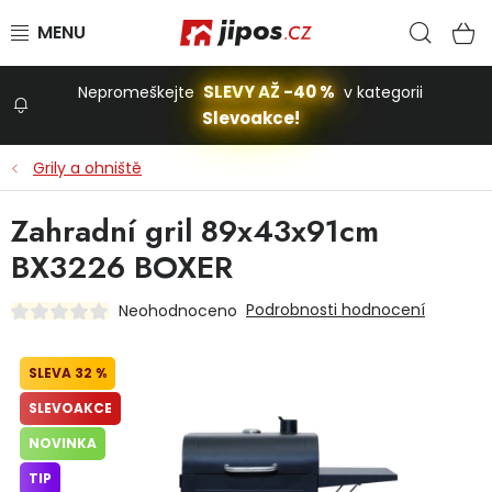
Přejít na obsah
Hled
N
SLEVY AŽ -40 %
Nepromeškejte
v kategorii
Slevoakce!
Slevoakce
Grily a ohniště
Zahrada
Zahradní gril 89x43x91cm
BX3226 BOXER
Stavba a dům
Podrobnosti hodnocení
Neohodnoceno
Dílna
32 %
SLEVOAKCE
Domácnost
NOVINKA
TIP