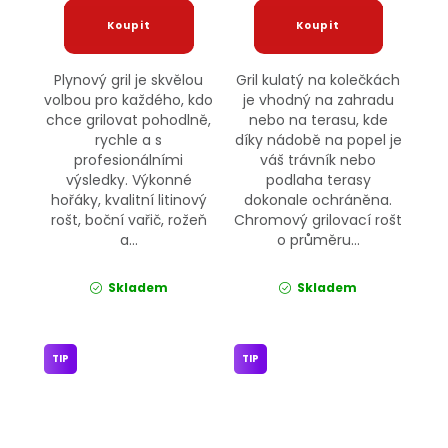
Plynový gril je skvělou
Gril kulatý na kolečkách
volbou pro každého, kdo
je vhodný na zahradu
chce grilovat pohodlně,
nebo na terasu, kde
rychle a s
díky nádobě na popel je
profesionálními
váš trávník nebo
výsledky. Výkonné
podlaha terasy
hořáky, kvalitní litinový
dokonale ochráněna.
rošt, boční vařič, rožeň
Chromový grilovací rošt
a...
o průměru...
Skladem
Skladem
TIP
TIP