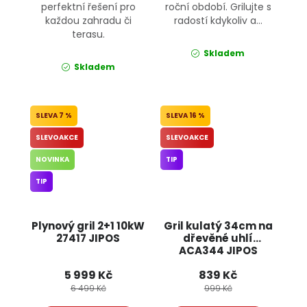
perfektní řešení pro
roční období. Grilujte s
každou zahradu či
radostí kdykoliv a...
terasu.
Skladem
Skladem
7 %
16 %
SLEVOAKCE
SLEVOAKCE
NOVINKA
TIP
TIP
Plynový gril 2+1 10kW
Gril kulatý 34cm na
27417 JIPOS
dřevěné uhlí
ACA344 JIPOS
5 999 Kč
839 Kč
6 499 Kč
999 Kč