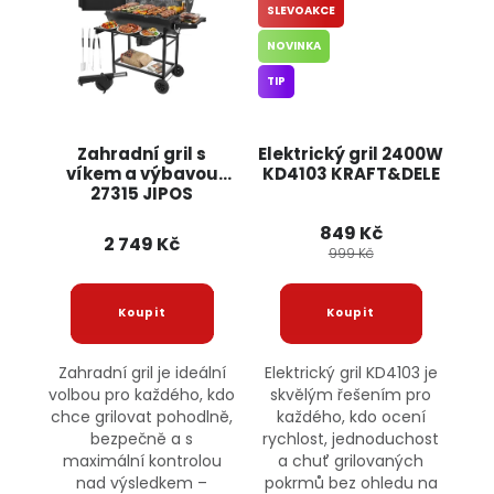
SLEVOAKCE
NOVINKA
TIP
Zahradní gril s
Elektrický gril 2400W
víkem a výbavou
KD4103 KRAFT&DELE
27315 JIPOS
849 Kč
2 749 Kč
999 Kč
Zahradní gril je ideální
Elektrický gril KD4103 je
volbou pro každého, kdo
skvělým řešením pro
chce grilovat pohodlně,
každého, kdo ocení
bezpečně a s
rychlost, jednoduchost
maximální kontrolou
a chuť grilovaných
nad výsledkem –
pokrmů bez ohledu na