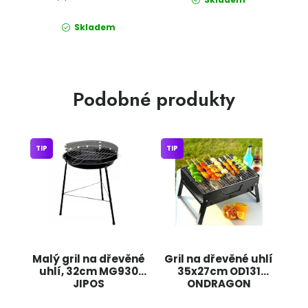
Skladem
Podobné produkty
TIP
TIP
Malý gril na dřevěné
Gril na dřevěné uhlí
uhlí, 32cm MG930
35x27cm OD131
JIPOS
ONDRAGON