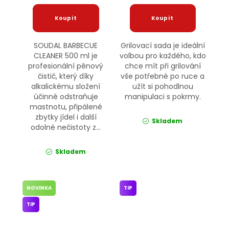
SOUDAL BARBECUE
Grilovací sada je ideální
CLEANER 500 ml je
volbou pro každého, kdo
profesionální pěnový
chce mít při grilování
čistič, který díky
vše potřebné po ruce a
alkalickému složení
užít si pohodlnou
účinně odstraňuje
manipulaci s pokrmy.
mastnotu, připálené
zbytky jídel i další
Skladem
odolné nečistoty z...
Skladem
NOVINKA
TIP
TIP