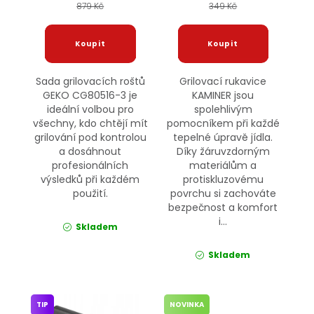
879 Kč
349 Kč
Sada grilovacích roštů
Grilovací rukavice
GEKO CG80516-3 je
KAMINER jsou
ideální volbou pro
spolehlivým
všechny, kdo chtějí mít
pomocníkem při každé
grilování pod kontrolou
tepelné úpravě jídla.
a dosáhnout
Díky žáruvzdorným
profesionálních
materiálům a
výsledků při každém
protiskluzovému
použití.
povrchu si zachováte
bezpečnost a komfort
i...
Skladem
Skladem
TIP
NOVINKA