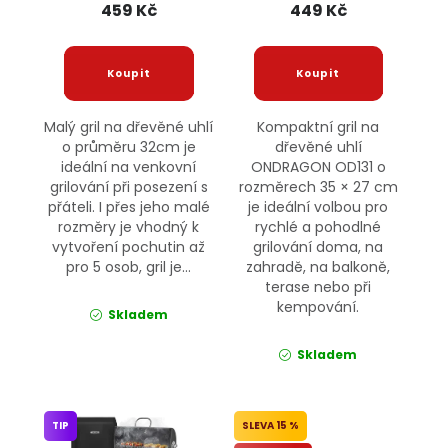
459 Kč
449 Kč
Malý gril na dřevěné uhlí
Kompaktní gril na
o průměru 32cm je
dřevěné uhlí
ideální na venkovní
ONDRAGON OD131 o
grilování při posezení s
rozměrech 35 × 27 cm
přáteli. I přes jeho malé
je ideální volbou pro
rozměry je vhodný k
rychlé a pohodlné
vytvoření pochutin až
grilování doma, na
pro 5 osob, gril je...
zahradě, na balkoně,
terase nebo při
kempování.
Skladem
Skladem
TIP
15 %