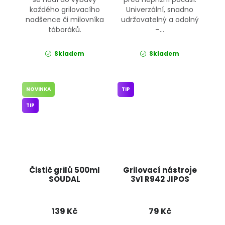
každého grilovacího
Univerzální, snadno
nadšence či milovníka
udržovatelný a odolný
táboráků.
–...
Skladem
Skladem
NOVINKA
TIP
TIP
Čistič grilů 500ml
Grilovací nástroje
SOUDAL
3v1 R942 JIPOS
139 Kč
79 Kč