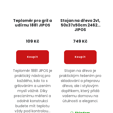
Teploměr pro gril a
Stojan na dřevo 2v1,
udírnu 1881 JIPOS
50x37x50cm 24628
JIPOS
109 Kč
749 Kč
Teploměr 1881 JIPOS je
Stojan na dřevo je
praktický nástroj pro
praktickým řešením pro
každého, kdo to s
skladování a přepravu
grilováním a uzením
dřeva, ale i stylovým
myslí vážně. Díky
doplňkem, který přidá
preciznímu měření a
vašemu domovu na
odolné konstrukci
útulnosti a eleganci.
budete mít teplotu
vždy pod kontrolou...
Skladem