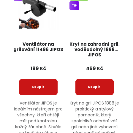
TIP
Ventilátor na
Kryt na zahradní gril,
grilování 11496 JIPOS
voděodolný 1888
JIPOS
199 Kč
469 Kč
Ventilátor JIPOS je
Kryt na gril JIPOS 1888 je
ideálním nástrojem pro
praktický a stylový
všechny, kteří chtějí
pomocník, který
mít pod kontrolou
spolehlivě ochrání váš
každý žár ohně. Skvěle
gril nebo jiné vybavení
se hodí do výbavy
před nepřízní počasí.