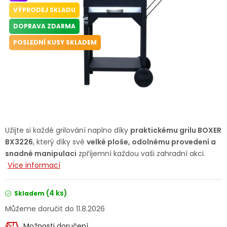
Dětská hřiště
VÝPRODEJ SKLADU
DOPRAVA ZDARMA
Autodoplňky
POSLEDNÍ KUSY SKLADEM
Vánoce
Ochranné pomůcky
Fotovoltaika
Užijte si každé grilování naplno díky
praktickému grilu BOXER
BX3226
, který díky své
velké ploše, odolnému provedení a
Výprodej
snadné manipulaci
zpříjemní každou vaši zahradní akci.
Více informací
Značky
(4 ks)
Skladem
11.8.2026
Možnosti doručení