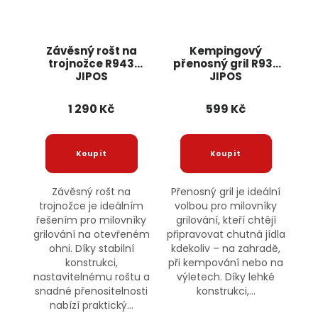
Závěsný rošt na
Kempingový
trojnožce R943
přenosný gril R937
JIPOS
JIPOS
1 290 Kč
599 Kč
Závěsný rošt na
Přenosný gril je ideální
trojnožce je ideálním
volbou pro milovníky
řešením pro milovníky
grilování, kteří chtějí
grilování na otevřeném
připravovat chutná jídla
ohni. Díky stabilní
kdekoliv – na zahradě,
konstrukci,
při kempování nebo na
nastavitelnému roštu a
výletech. Díky lehké
snadné přenositelnosti
konstrukci,...
nabízí praktický...