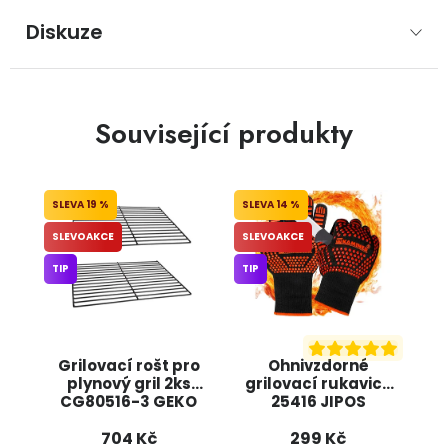
Diskuze
Související produkty
19 %
14 %
SLEVOAKCE
SLEVOAKCE
TIP
TIP
Grilovací rošt pro
Ohnivzdorné
plynový gril 2ks
grilovací rukavice
CG80516-3 GEKO
25416 JIPOS
704 Kč
299 Kč