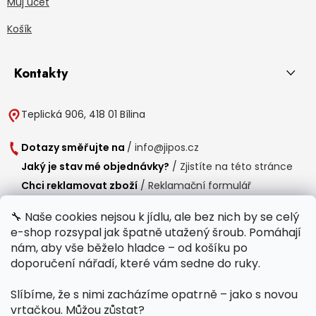
Můj účet
Košík
Kontakty
Teplická 906, 418 01 Bílina
Dotazy směřujte na
/
info@jipos.cz
Jaký je stav mé objednávky?
/
Zjistíte na této stránce
Chci reklamovat zboží
/
Reklamační formulář
Chci vrátit zboží do 14 dní
/
Formulář pro vrácení zboží
🔧 Naše cookies nejsou k jídlu, ale bez nich by se celý
e-shop rozsypal jak špatně utažený šroub. Pomáhají
Provozní doba
nám, aby vše běželo hladce – od košíku po
Po-Čt /
8:00 - 15:00
doporučení nářadí, které vám sedne do ruky.
Pá /
7:30 - 14:30
Slíbíme, že s nimi zacházíme opatrně – jako s novou
Polední přestávka /
11:00 - 11:30
vrtačkou. Můžou zůstat?