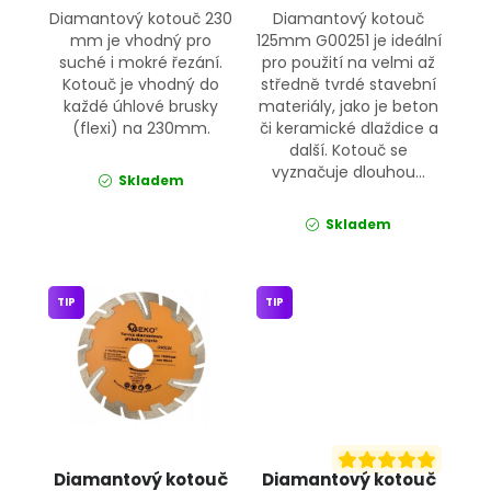
Diamantový kotouč 230
Diamantový kotouč
mm je vhodný pro
125mm G00251 je ideální
suché i mokré řezání.
pro použití na velmi až
Kotouč je vhodný do
středně tvrdé stavební
každé úhlové brusky
materiály, jako je beton
(flexi) na 230mm.
či keramické dlaždice a
další. Kotouč se
vyznačuje dlouhou...
Skladem
Skladem
TIP
TIP
Diamantový kotouč
Diamantový kotouč