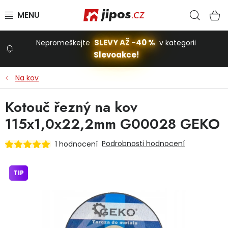
Přejít na obsah
Hled
N
SLEVY AŽ -40 %
Nepromeškejte
v kategorii
Slevoakce!
Slevoakce
Na kov
Zahrada
Kotouč řezný na kov
115x1,0x22,2mm G00028 GEKO
Stavba a dům
Podrobnosti hodnocení
1 hodnocení
Dílna
TIP
Domácnost