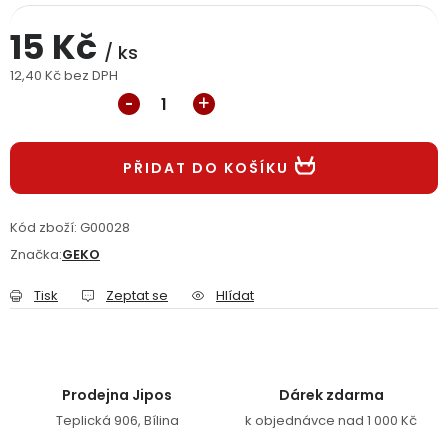
Jaký je aktuální stav mé objednávky?
15 Kč
/ ks
Velkoobchodní spolupráce (B2B)
Prodejna nářadí
12,40 Kč bez DPH
Měrná cena:
Servis nářadí
Hodnocení obchodu
PŘIDAT DO KOŠÍKU
Doprava a platba
Váš zákaznický účet
Kontakt
Kód zboží:
G00028
PODPORA
Značka:
GEKO
Reklamační formulář
Odstoupení ve lhůtě 14 dní
Tisk
Zeptat se
Hlídat
Obchodní podmínky
Reklamační řád
Podmínky ochrany osobních údajů
Prodejna Jipos
Dárek zdarma
Teplická 906, Bílina
k objednávce nad 1 000 Kč