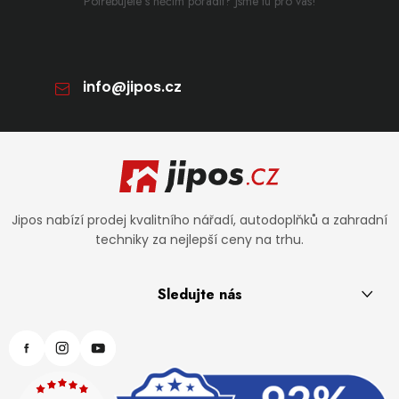
Potřebujete s něčím poradit? Jsme tu pro vás!
info
@
jipos.cz
Zápatí
Jipos nabízí prodej kvalitního nářadí, autodoplňků a zahradní
techniky za nejlepší ceny na trhu.
Sledujte nás