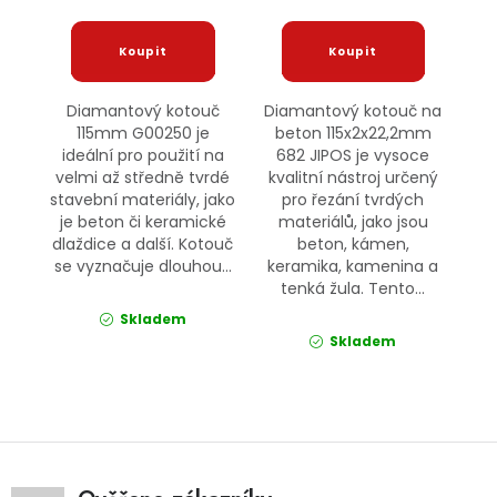
Diamantový kotouč
Diamantový kotouč na
115mm G00250 je
beton 115x2x22,2mm
ideální pro použití na
682 JIPOS je vysoce
velmi až středně tvrdé
kvalitní nástroj určený
stavební materiály, jako
pro řezání tvrdých
je beton či keramické
materiálů, jako jsou
dlaždice a další. Kotouč
beton, kámen,
se vyznačuje dlouhou...
keramika, kamenina a
tenká žula. Tento...
Skladem
Skladem