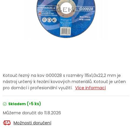
Dětská hřiště
Autodoplňky
Vánoce
Ochranné pomůcky
Fotovoltaika
Kotouč řezný na kov G00028 s rozměry 115x1,0x22,2 mm je
nástroj určený k řezání kovových materiálů. Kotouč je určen
Výprodej
pro domácí i profesionální využití.
Více informací
Značky
(>5 ks)
Skladem
11.8.2026
Možnosti doručení