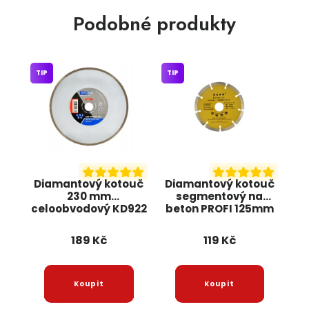
Podobné produkty
TIP
TIP
Diamantový kotouč
Diamantový kotouč
230 mm
segmentový na
celoobvodový KD922
beton PROFI 125mm
KRAFT&DELE
G00251 GEKO
189 Kč
119 Kč