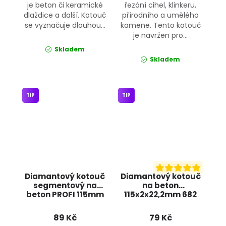
je beton či keramické
řezání cihel, klinkeru,
dlaždice a další. Kotouč
přírodního a umělého
se vyznačuje dlouhou...
kamene. Tento kotouč
je navržen pro...
Skladem
Skladem
TIP
TIP
Diamantový kotouč
Diamantový kotouč
segmentový na
na beton
beton PROFI 115mm
115x2x22,2mm 682
G00250 GEKO
JIPOS
89 Kč
79 Kč