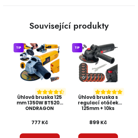
Související produkty
TIP
TIP
Úhlová bruska 125
Úhlová bruska s
mm 1350W BT5205
regulací otáček
ONDRAGON
125mm + 10ks
kotoučů, 1300W
RTSZK0013 RED
777 Kč
899 Kč
TECHNIC