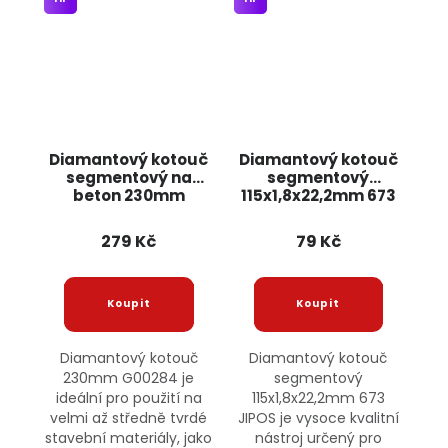
Diamantový kotouč
Diamantový kotouč
segmentový na
segmentový
beton 230mm
115x1,8x22,2mm 673
G00284 GEKO
JIPOS
279 Kč
79 Kč
Diamantový kotouč
Diamantový kotouč
230mm G00284 je
segmentový
ideální pro použití na
115x1,8x22,2mm 673
velmi až středně tvrdé
JIPOS je vysoce kvalitní
stavební materiály, jako
nástroj určený pro