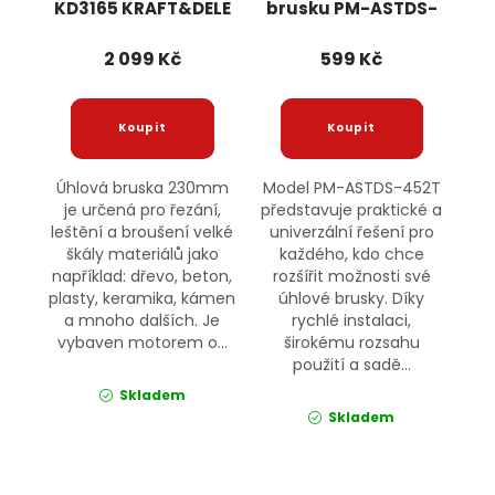
KD3165 KRAFT&DELE
brusku PM-ASTDS-
452T POWERMAT
2 099 Kč
599 Kč
Úhlová bruska 230mm
Model PM-ASTDS-452T
je určená pro řezání,
představuje praktické a
leštění a broušení velké
univerzální řešení pro
škály materiálů jako
každého, kdo chce
například: dřevo, beton,
rozšířit možnosti své
plasty, keramika, kámen
úhlové brusky. Díky
a mnoho dalších. Je
rychlé instalaci,
vybaven motorem o...
širokému rozsahu
použití a sadě...
Skladem
Skladem