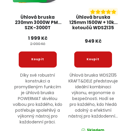
Úhlová bruska
Úhlová bruska
230mm 3000W PM-
125mm 1500W + 10ks
SZK-3000T
kotoučů WDS2135
POWERMAT
KRAFT&DELE
1 999 Kč
949 Kč
2 090 Kč
Díky své robustní
Úhlová bruska WDS2135
konstrukci a
KRAFT&DELE představuje
promyšleným funkcím
ideální kombinaci
je úhlová bruska
výkonu, ergonomie a
POWERMAT skvělou
bezpečnosti. Hodí se
volbou pro každého, kdo
pro každého, kdo hledá
potřebuje spolehlivý a
odolný a efektivní
výkonný nástroj pro
nástroj pro každodenní...
každodenní práci.
Skladem