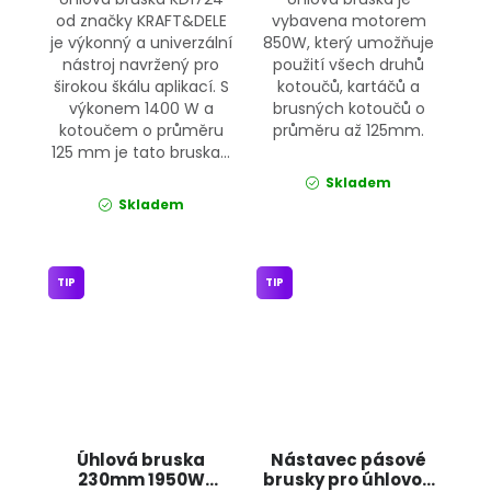
od značky KRAFT&DELE
vybavena motorem
je výkonný a univerzální
850W, který umožňuje
nástroj navržený pro
použití všech druhů
širokou škálu aplikací. S
kotoučů, kartáčů a
výkonem 1400 W a
brusných kotoučů o
kotoučem o průměru
průměru až 125mm.
125 mm je tato bruska...
Skladem
Skladem
TIP
TIP
Úhlová bruska
Nástavec pásové
230mm 1950W
brusky pro úhlovou