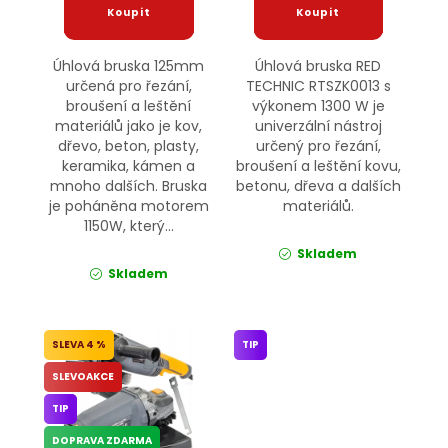
Úhlová bruska 125mm
Úhlová bruska RED
určená pro řezání,
TECHNIC RTSZK0013 s
broušení a leštění
výkonem 1300 W je
materiálů jako je kov,
univerzální nástroj
dřevo, beton, plasty,
určený pro řezání,
keramika, kámen a
broušení a leštění kovu,
mnoho dalších. Bruska
betonu, dřeva a dalších
je poháněna motorem
materiálů.
1150W, který...
Skladem
Skladem
4 %
TIP
SLEVOAKCE
TIP
DOPRAVA ZDARMA