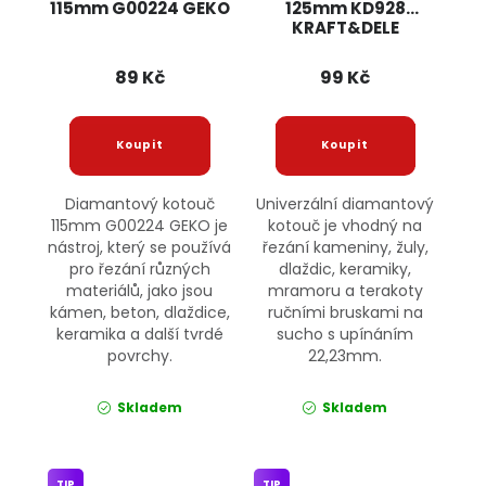
115mm G00224 GEKO
125mm KD928
KRAFT&DELE
89 Kč
99 Kč
Diamantový kotouč
Univerzální diamantový
115mm G00224 GEKO je
kotouč je vhodný na
nástroj, který se používá
řezání kameniny, žuly,
pro řezání různých
dlaždic, keramiky,
materiálů, jako jsou
mramoru a terakoty
kámen, beton, dlaždice,
ručními bruskami na
keramika a další tvrdé
sucho s upínáním
povrchy.
22,23mm.
Skladem
Skladem
TIP
TIP