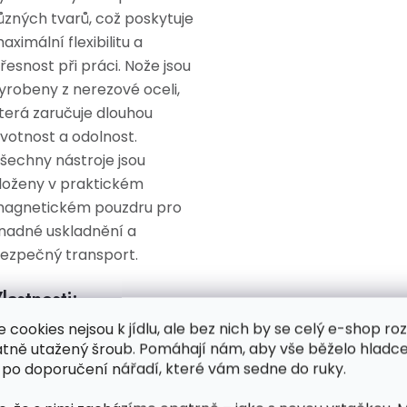
ůzných tvarů, což poskytuje
aximální flexibilitu a
řesnost při práci. Nože jsou
yrobeny z nerezové oceli,
terá zaručuje dlouhou
ivotnost a odolnost.
šechny nástroje jsou
loženy v praktickém
agnetickém pouzdru pro
nadné uskladnění a
ezpečný transport.
lastnosti:
e cookies nejsou k jídlu, ale bez nich by se celý e-shop ro
atně utažený šroub. Pomáhají nám, aby vše běželo hladce
Vysoká kvalita
 po doporučení nářadí, které vám sedne do ruky.
materiálu:
Nože a
čepele jsou vyrobeny z