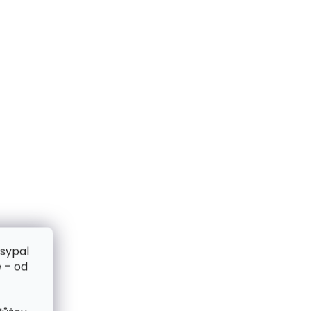
zsypal
 – od