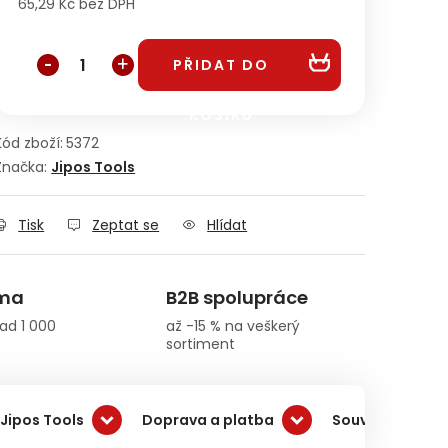
65,29 Kč bez DPH
Měrná cena:
PŘIDAT DO
KOŠÍKU
Kód zboží:
5372
Značka:
Jipos Tools
Tisk
Zeptat se
Hlídat
rma
B2B spolupráce
ad 1 000
až -15 % na veškerý
sortiment
Jipos Tools
Doprava a platba
Související pro