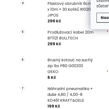
Slíbím
Plastový obrubník 6cm
zůstat
x 10m + 30 kolíků R1020
JIPOS
Nas
299 Kč
Prodlužovací kabel 20m
BT1121 BULLTECH
299 Kč
Brusný kotouč na suchý
zip 1ks P80 G00333
GEKO
6 Kč
Náhradní pneumatika +
duše 4,80 / 4,00-8
KD461 KRAFT&DELE
199 Kč