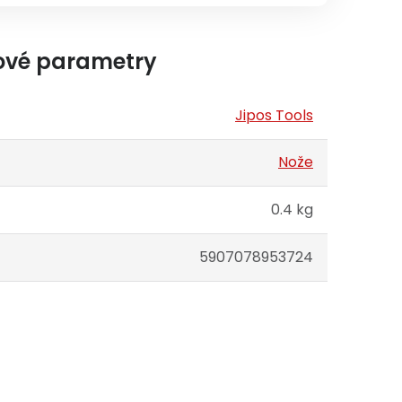
ové parametry
Jipos Tools
Nože
0.4 kg
5907078953724