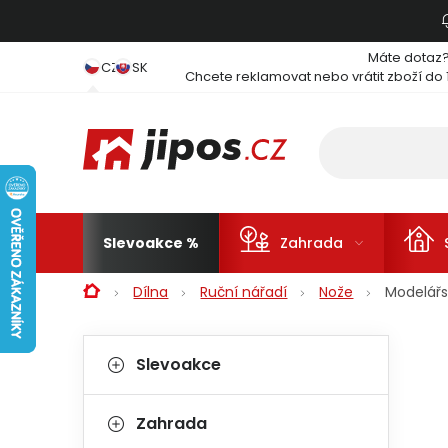
Přejít na obsah
Máte dotaz
CZ
SK
Chcete reklamovat nebo vrátit zboží do 
Slevoakce
Zahrada
Domů
Dílna
Ruční nářadí
Nože
Modelářs
Postranní panel
Kategorie
Přeskočit kategorie
Slevoakce
Zahrada