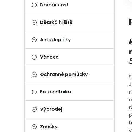
Domácnost
Dětská hřiště
Autodoplňky
Vánoce
Ochranné pomůcky
S
J
Fotovoltaika
n
ř
r
Výprodej
p
t
Značky
v