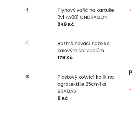
Plynový vařič na kartuše
2v1 YA001 ONDRAGON
249 Kč
Rozmělňovací nože ke
kalovým čerpadlům
179 Kč
P
Plastový kotvící kolík na
agrotextílie 25cm 1ks
BRADAS
6 Kč