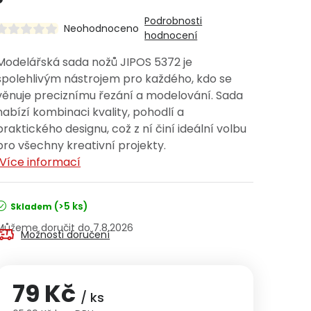
Podrobnosti
Neohodnoceno
hodnocení
Modelářská sada nožů JIPOS 5372 je
spolehlivým nástrojem pro každého, kdo se
věnuje preciznímu řezání a modelování. Sada
nabízí kombinaci kvality, pohodlí a
praktického designu, což z ní činí ideální volbu
pro všechny kreativní projekty.
Více informací
(>5 ks)
Skladem
7.8.2026
Možnosti doručení
79 Kč
/ ks