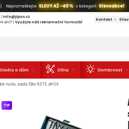
SLEVY AŽ -40 %
Slevoakce!
Nepromeškejte
v kategorii
?
|
info@jipos.cz
Kontakt
Stav
14 dní?
|
Využijte náš reklamační formulář
Stavba a dům
Dílna
Domácnost
ké nože, sada 13ks 5372 JIPOS
TIP