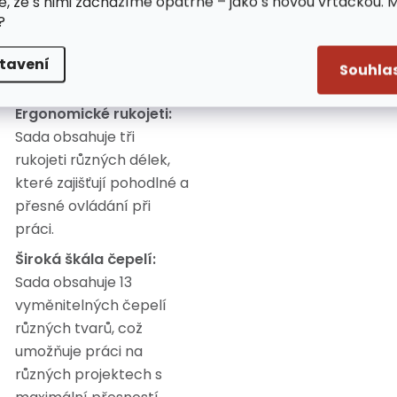
e, že s nimi zacházíme opatrně – jako s novou vrtačkou. 
nerezové oceli, která je
?
odolná vůči korozi a
zaručuje dlouhou
tavení
Souhla
životnost.
Ergonomické rukojeti:
Sada obsahuje tři
rukojeti různých délek,
které zajišťují pohodlné a
přesné ovládání při
práci.
Široká škála čepelí:
Sada obsahuje 13
vyměnitelných čepelí
různých tvarů, což
umožňuje práci na
různých projektech s