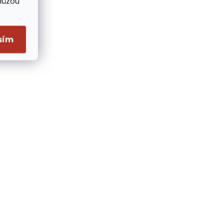
Můžou
sím