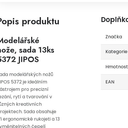
Popis produktu
Doplňk
Značka
Modelářské
nože, sada 13ks
Kategorie
5372 JIPOS
Hmotnost
ada modelářských nožů
IPOS 5372 je ideálním
EAN
ástrojem pro precizní
ezání, rytí a tvarování v
ůzných kreativních
rojektech. Sada obsahuje
ři ergonomické rukojeti a 13
yměnitelných čepelí