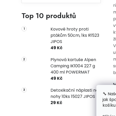
r
m
Top 10 produktů
p
v
Kovové hroty proti
k
ptákům 50cm, 1ks R1523
ž
JIPOS
V
49 Kč
u
m
Plynová kartuše Alpen
Camping IK1004 227 g
s
400 ml POWERMAT
b
49 Kč
V
Detoxikační náplasti na
🔧 Naš
nohy 10ks 15027 JIPOS
jak šp
29 Kč
košíku