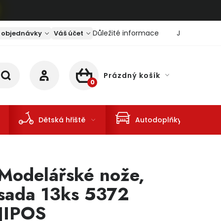
Důležité informace
Jaký je aktu
 objednávky
Váš účet
Prázdný košík
NÁKUPNÍ KOŠÍK
Dětská hřiště
Autodoplňky
Modelářské nože,
sada 13ks 5372
JIPOS