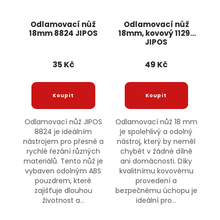
Odlamovací nůž
Odlamovací nůž
18mm 8824 JIPOS
18mm, kovový 11297
JIPOS
35 Kč
49 Kč
Odlamovací nůž JIPOS
Odlamovací nůž 18 mm
8824 je ideálním
je spolehlivý a odolný
nástrojem pro přesné a
nástroj, který by neměl
rychlé řezání různých
chybět v žádné dílně
materiálů. Tento nůž je
ani domácnosti. Díky
vybaven odolným ABS
kvalitnímu kovovému
pouzdrem, které
provedení a
zajišťuje dlouhou
bezpečnému úchopu je
životnost a...
ideální pro...