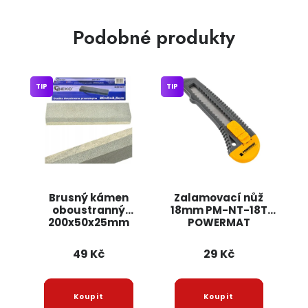
Podobné produkty
TIP
TIP
Brusný kámen
Zalamovací nůž
oboustranný
18mm PM-NT-18T
200x50x25mm
POWERMAT
G01321 GEKO
49 Kč
29 Kč