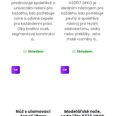
představuje spolehlivé a
G33107 GEKO je
univerzální řešení pro
ideálním nástrojem pro
každého, kdo potřebuje
každého, kdo potřebuje
ostré a odolné čepele
pevný a spolehlivý
pro každodenní práci.
nástroj pro řezání
Díky kvalitní oceli,
sádrokartonu, sádry
segmentové konstrukci
nebo překližky. Jeho
a...
malé rozměry a...
Skladem
Skladem
TIP
TIP
Nůž s ulamovací
Modelářské nože,