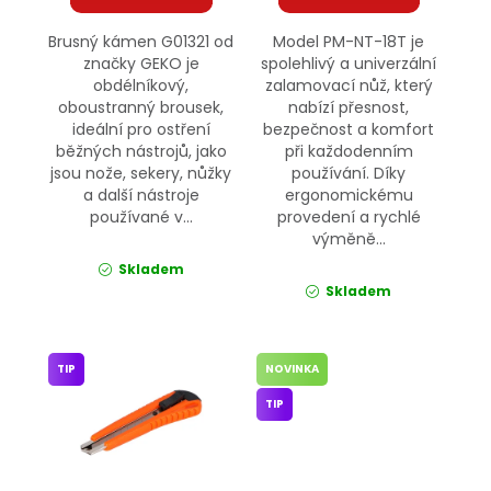
Brusný kámen G01321 od
Model PM-NT-18T je
značky GEKO je
spolehlivý a univerzální
obdélníkový,
zalamovací nůž, který
oboustranný brousek,
nabízí přesnost,
ideální pro ostření
bezpečnost a komfort
běžných nástrojů, jako
při každodenním
jsou nože, sekery, nůžky
používání. Díky
a další nástroje
ergonomickému
používané v...
provedení a rychlé
výměně...
Skladem
Skladem
TIP
NOVINKA
TIP