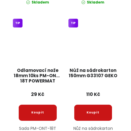
Skladem
Skladem
TIP
TIP
Odlamovací nože
Nůž na sádrokarton
18mm 10ks PM-ONT-
150mm G33107 GEKO
18T POWERMAT
29 Kč
110 Kč
Sada PM-ONT-18T
Nůž na sádrokarton