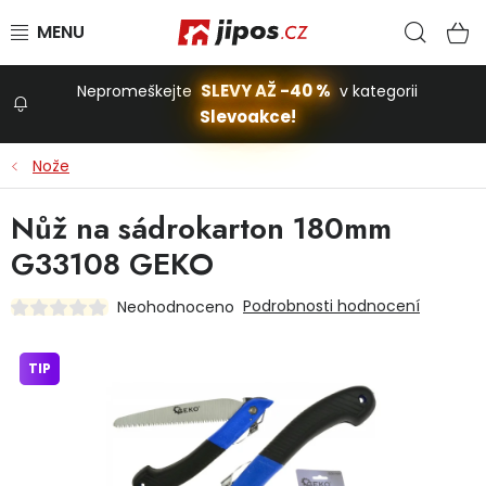
Přejít na obsah
Hled
N
SLEVY AŽ -40 %
Nepromeškejte
v kategorii
Slevoakce!
Slevoakce
Nože
Zahrada
Nůž na sádrokarton 180mm
G33108 GEKO
Stavba a dům
Podrobnosti hodnocení
Neohodnoceno
Dílna
TIP
Domácnost