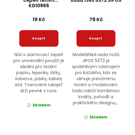
čepelí 18mm
sada 13ks 5372 JIPOS
KD10966
KRAFT&DELE
19 Kč
79 Kč
Nůž s ulamovací čepelí
Modelářská sada nožů
pro univerzální použití je
JIPOS 5372 je
ideální pro řezání:
spolehlivým nástrojem
papíru, lepenky, látky,
pro každého, kdo se
koberce, pásky, kabely
věnuje preciznímu
atd. Tvarovaná rukojeť
řezání a modelování.
drží pevně v ruce.
Sada nabízí kombinaci
kvality, pohodlí a
praktického designu,...
Skladem
Skladem