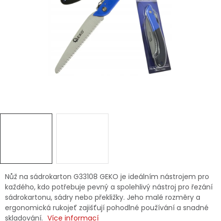
Dětská hřiště
Autodoplňky
Vánoce
Ochranné pomůcky
Fotovoltaika
Výprodej
Značky
Nůž na sádrokarton G33108 GEKO je ideálním nástrojem pro
každého, kdo potřebuje pevný a spolehlivý nástroj pro řezání
sádrokartonu, sádry nebo překližky. Jeho malé rozměry a
ergonomická rukojeť zajišťují pohodlné používání a snadné
skladování.
Více informací