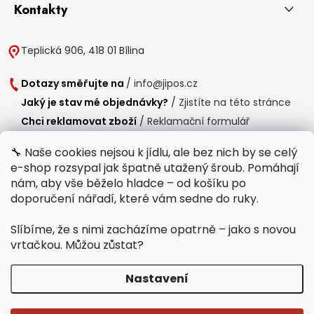
Kontakty
Teplická 906, 418 01 Bílina
Dotazy směřujte na
/
info@jipos.cz
Jaký je stav mé objednávky?
/
Zjistíte na této stránce
Chci reklamovat zboží
/
Reklamační formulář
Chci vrátit zboží do 14 dní
/
Formulář pro vrácení zboží
🔧 Naše cookies nejsou k jídlu, ale bez nich by se celý
e-shop rozsypal jak špatně utažený šroub. Pomáhají
Provozní doba
nám, aby vše běželo hladce – od košíku po
Po-Čt /
8:00 - 15:00
doporučení nářadí, které vám sedne do ruky.
Pá /
7:30 - 14:30
Slíbíme, že s nimi zacházíme opatrně – jako s novou
Polední přestávka /
11:00 - 11:30
vrtačkou. Můžou zůstat?
Nastavení
Copyright 2026
Jipos.cz
. Všechna práva vyhrazena.
Upravit nastavení
cookies