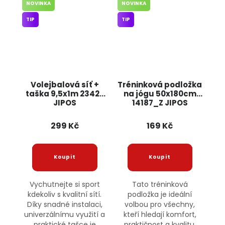
NOVINKA
NOVINKA
TIP
TIP
Volejbalová síť +
Tréninková podložka
taška 9,5x1m 23427
na jógu 50x180cm
JIPOS
14187_Z JIPOS
299 Kč
169 Kč
Vychutnejte si sport
Tato tréninková
kdekoliv s kvalitní sítí.
podložka je ideální
Díky snadné instalaci,
volbou pro všechny,
univerzálnímu využití a
kteří hledají komfort,
praktické tašce je
praktičnost a kvalitu.