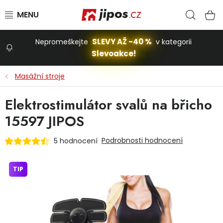
Přejít na obsah
Hled
N
SLEVY AŽ -40 %
Nepromeškejte
v kategorii
Slevoakce!
Slevoakce
Masážní stroje
Zahrada
Elektrostimulátor svalů na břicho
15597 JIPOS
Stavba a dům
Podrobnosti hodnocení
5 hodnocení
Dílna
TIP
Domácnost