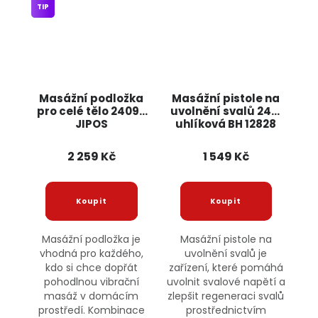
TIP
Masážní podložka
Masážní pistole na
pro celé tělo 24090
uvolnění svalů 24V,
JIPOS
uhlíková BH 12828
BASS
2 259 Kč
1 549 Kč
Masážní podložka je
Masážní pistole na
vhodná pro každého,
uvolnění svalů je
kdo si chce dopřát
zařízení, které pomáhá
pohodlnou vibrační
uvolnit svalové napětí a
masáž v domácím
zlepšit regeneraci svalů
prostředí. Kombinace
prostřednictvím