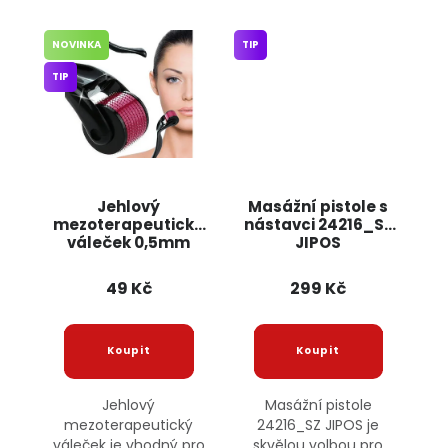
NOVINKA
TIP
TIP
Jehlový
Masážní pistole s
mezoterapeutický
nástavci 24216_SZ
váleček 0,5mm
JIPOS
15439 JIPOS
49 Kč
299 Kč
Jehlový
Masážní pistole
mezoterapeutický
24216_SZ JIPOS je
váleček je vhodný pro
skvělou volbou pro