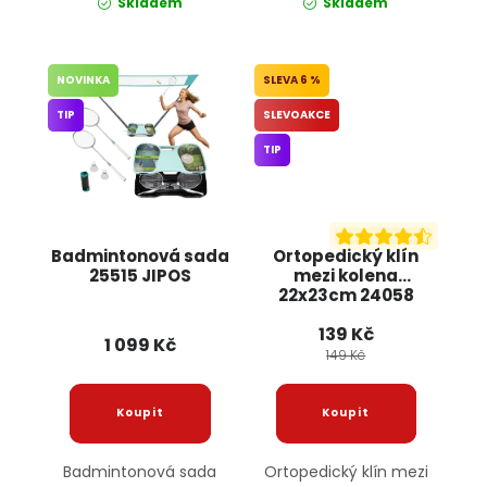
Skladem
Skladem
NOVINKA
6 %
TIP
SLEVOAKCE
TIP
Badmintonová sada
Ortopedický klín
25515 JIPOS
mezi kolena
22x23cm 24058
JIPOS
139 Kč
1 099 Kč
149 Kč
Badmintonová sada
Ortopedický klín mezi