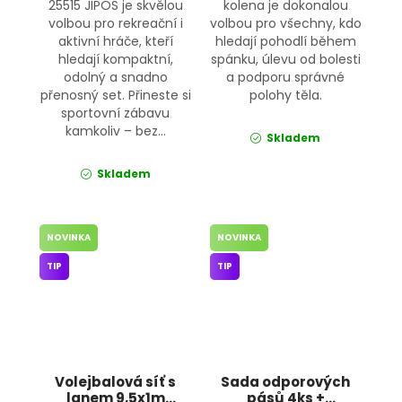
25515 JIPOS je skvělou
kolena je dokonalou
volbou pro rekreační i
volbou pro všechny, kdo
aktivní hráče, kteří
hledají pohodlí během
hledají kompaktní,
spánku, úlevu od bolesti
odolný a snadno
a podporu správné
přenosný set. Přineste si
polohy těla.
sportovní zábavu
kamkoliv – bez...
Skladem
Skladem
NOVINKA
NOVINKA
TIP
TIP
Volejbalová síť s
Sada odporových
lanem 9,5x1m
pásů 4ks +