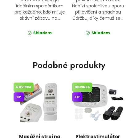
ideálním společníkem
Nabízí spolehlivou oporu
pro každého, kdo miluje
při cvičení a snadnou
aktivní zábavu na...
údržbu, díky čemuž se...
Skladem
Skladem
Podobné produkty
NOVINKA
NOVINKA
TIP
TIP
Masážní stroj na
Elektrostimulátor