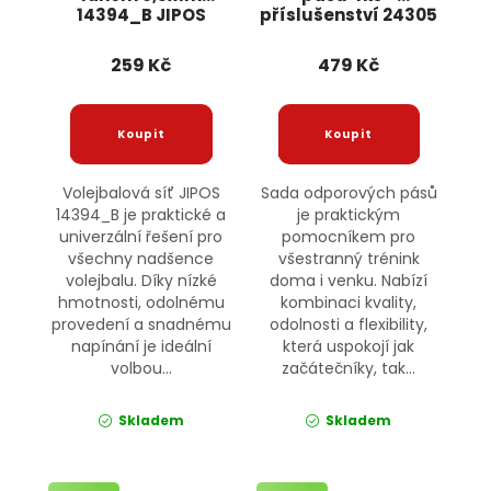
14394_B JIPOS
příslušenství 24305
JIPOS
259 Kč
479 Kč
Volejbalová síť JIPOS
Sada odporových pásů
14394_B je praktické a
je praktickým
univerzální řešení pro
pomocníkem pro
všechny nadšence
všestranný trénink
volejbalu. Díky nízké
doma i venku. Nabízí
hmotnosti, odolnému
kombinaci kvality,
provedení a snadnému
odolnosti a flexibility,
napínání je ideální
která uspokojí jak
volbou...
začátečníky, tak...
Skladem
Skladem