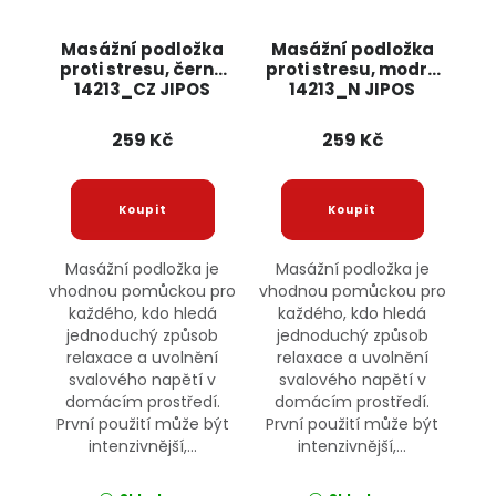
Masážní podložka
Masážní podložka
proti stresu, černá
proti stresu, modrá
14213_CZ JIPOS
14213_N JIPOS
259 Kč
259 Kč
Masážní podložka je
Masážní podložka je
vhodnou pomůckou pro
vhodnou pomůckou pro
každého, kdo hledá
každého, kdo hledá
jednoduchý způsob
jednoduchý způsob
relaxace a uvolnění
relaxace a uvolnění
svalového napětí v
svalového napětí v
domácím prostředí.
domácím prostředí.
První použití může být
První použití může být
intenzivnější,...
intenzivnější,...