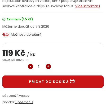
nejhlubších svalových vláken, čímž podporuje efektivní
Jaký je aktuální stav mé objednávky?
svalové kontrakce a zlepšuje svalový tonus.
Více informací
Velkoobchodní spolupráce (B2B)
Prodejna nářadí
(>5 ks)
Skladem
7.8.2026
Servis nářadí
Hodnocení obchodu
Možnosti doručení
Doprava a platba
Váš zákaznický účet
Kontakt
119 Kč
/ ks
PODPORA
98,35 Kč bez DPH
Měrná cena:
Reklamační formulář
Odstoupení ve lhůtě 14 dní
Obchodní podmínky
PŘIDAT DO KOŠÍKU
Reklamační řád
Podmínky ochrany osobních údajů
Kód zboží:
V15597
Značka:
Jipos Tools