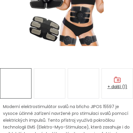
Dětská hřiště
Autodoplňky
Vánoce
Ochranné pomůcky
Fotovoltaika
+ další (1)
Výprodej
Značky
Moderní elektrostimulátor svalů na břicho JIPOS 15597 je
vysoce účinné zařízení navržené pro stimulaci svalů pomocí
elektrických impulsů. Tento přístroj využívá pokročilou
technologii EMS (Elektro-Myo-Stimulace), která zasahuje i do