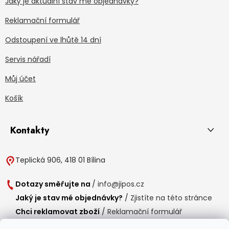
Jaký je aktuální stav mé objednávky?
Reklamační formulář
Odstoupení ve lhůtě 14 dní
Servis nářadí
Můj účet
Košík
Kontakty
Teplická 906, 418 01 Bílina
Dotazy směřujte na
/
info@jipos.cz
Jaký je stav mé objednávky?
/
Zjistíte na této stránce
Chci reklamovat zboží
/
Reklamační formulář
Chci vrátit zboží do 14 dní
/
Formulář pro vrácení zboží