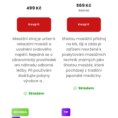
569 Kč
499 Kč
690 Kč
Masážní stroj je určen k
Shiatsu masážní přístroj
relaxační masáži a
na krk, šíji a záda je
uvolnění svalového
zařízení navržené k
napětí. Nejedná se o
poskytování masážních
zdravotnický prostředek
technik známých jako
ani náhradu odborné
Shiatsu masáže, které
léčby. Při používání
pocházejí z tradiční
dodržujte pokyny
japonské medicíny.
výrobce a...
Skladem
Skladem
NOVINKA
TIP