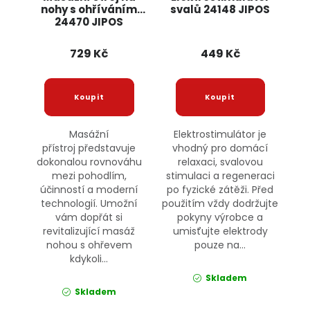
nohy s ohříváním
svalů 24148 JIPOS
24470 JIPOS
729 Kč
449 Kč
Masážní
Elektrostimulátor je
přístroj představuje
vhodný pro domácí
dokonalou rovnováhu
relaxaci, svalovou
mezi pohodlím,
stimulaci a regeneraci
účinností a moderní
po fyzické zátěži. Před
technologií. Umožní
použitím vždy dodržujte
vám dopřát si
pokyny výrobce a
revitalizující masáž
umisťujte elektrody
nohou s ohřevem
pouze na...
kdykoli...
Skladem
Skladem