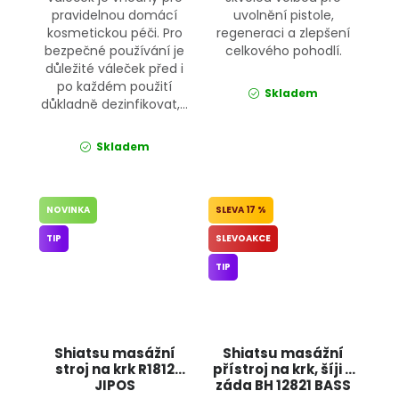
pravidelnou domácí
uvolnění pistole,
kosmetickou péči. Pro
regeneraci a zlepšení
bezpečné používání je
celkového pohodlí.
důležité váleček před i
po každém použití
Skladem
důkladně dezinfikovat,...
Skladem
NOVINKA
17 %
TIP
SLEVOAKCE
TIP
Shiatsu masážní
Shiatsu masážní
stroj na krk R1812
přístroj na krk, šíji a
JIPOS
záda BH 12821 BASS