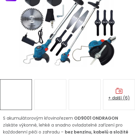
Dětská hřiště
Autodoplňky
Vánoce
Ochranné pomůcky
Fotovoltaika
Výprodej
+ další (6)
Značky
S akumulátorovým křovinořezem
OD9001 ONDRAGON
získáte výkonné, lehké a snadno ovladatelné zařízení pro
každodenní péči o zahradu –
bez benzínu, kabelů a složité