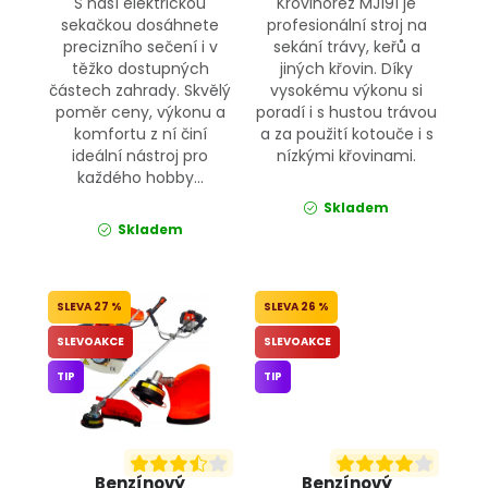
S naší elektrickou
Křovinořez MJ191 je
sekačkou dosáhnete
profesionální stroj na
precizního sečení i v
sekání trávy, keřů a
těžko dostupných
jiných křovin. Díky
částech zahrady. Skvělý
vysokému výkonu si
poměr ceny, výkonu a
poradí i s hustou trávou
komfortu z ní činí
a za použití kotouče i s
ideální nástroj pro
nízkými křovinami.
každého hobby...
Skladem
Skladem
27 %
26 %
SLEVOAKCE
SLEVOAKCE
TIP
TIP
Benzínový
Benzínový