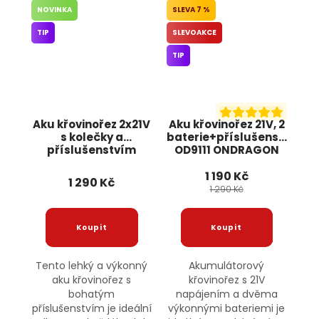
NOVINKA
7 %
TIP
SLEVOAKCE
TIP
Aku křovinořez 2x21V
Aku křovinořez 21V, 2
s kolečky a
baterie+příslušenství
příslušenstvím
OD9111 ONDRAGON
OD9110 ONDRAGON
1 190 Kč
1 290 Kč
1 290 Kč
Tento lehký a výkonný
Akumulátorový
aku křovinořez s
křovinořez s 21V
bohatým
napájením a dvěma
příslušenstvím je ideální
výkonnými bateriemi je