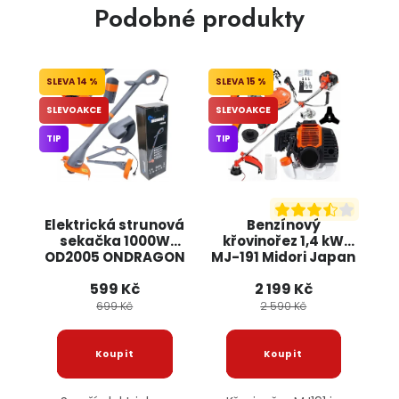
Podobné produkty
14 %
15 %
SLEVOAKCE
SLEVOAKCE
TIP
TIP
Elektrická strunová
Benzínový
sekačka 1000W
křovinořez 1,4 kW
OD2005 ONDRAGON
MJ-191 Midori Japan
BOXER
599 Kč
2 199 Kč
699 Kč
2 590 Kč