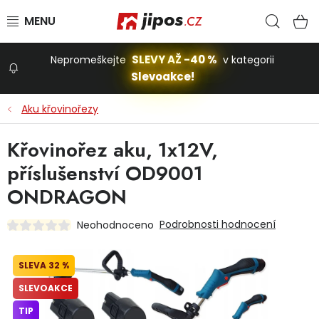
Přejít na obsah
Hled
N
SLEVY AŽ -40 %
Nepromeškejte
v kategorii
Slevoakce!
Slevoakce
Aku křovinořezy
Zahrada
Křovinořez aku, 1x12V,
příslušenství OD9001
Stavba a dům
ONDRAGON
Podrobnosti hodnocení
Neohodnoceno
Dílna
32 %
Domácnost
SLEVOAKCE
TIP