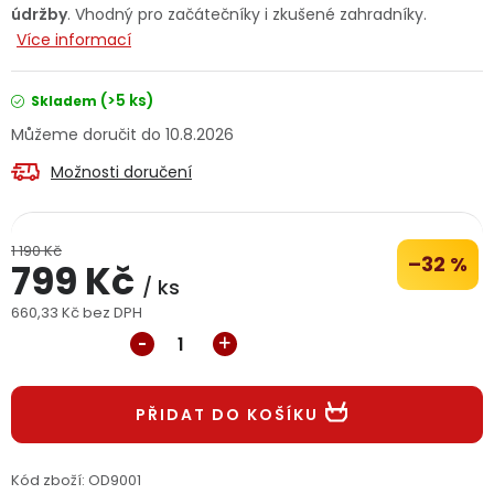
údržby
. Vhodný pro začátečníky i zkušené zahradníky.
Jaký je aktuální stav mé objednávky?
Více informací
Velkoobchodní spolupráce (B2B)
Prodejna nářadí
(>5 ks)
Skladem
10.8.2026
Servis nářadí
Hodnocení obchodu
Možnosti doručení
Doprava a platba
Váš zákaznický účet
Kontakt
1 190 Kč
PODPORA
–32 %
799 Kč
/ ks
660,33 Kč bez DPH
Reklamační formulář
Odstoupení ve lhůtě 14 dní
Měrná cena:
Obchodní podmínky
Reklamační řád
PŘIDAT DO KOŠÍKU
Podmínky ochrany osobních údajů
Kód zboží:
OD9001