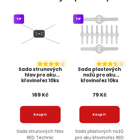
TIP
TIP
Sada strunových
Sada plastových
hlav pro aku
nožů pro aku
křovinořez 10ks
křovinořez 10ks
RTPKA0104-GL RED
RTPKA0104-OS RED
TECHNIC
TECHNIC
169 Kč
79 Kč
Sada strunových hlav
Sada plastových nožů
RED Technic
pro aku křovinořez RED