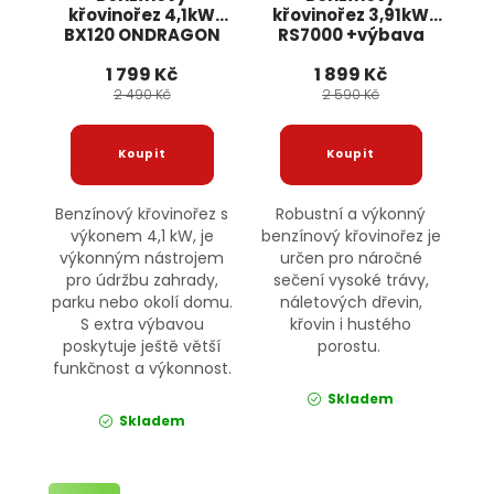
křovinořez 4,1kW
křovinořez 3,91kW
BX120 ONDRAGON
RS7000 +výbava
ONDRAGON
1 799 Kč
1 899 Kč
2 490 Kč
2 590 Kč
Benzínový křovinořez s
Robustní a výkonný
výkonem 4,1 kW, je
benzínový křovinořez je
výkonným nástrojem
určen pro náročné
pro údržbu zahrady,
sečení vysoké trávy,
parku nebo okolí domu.
náletových dřevin,
S extra výbavou
křovin i hustého
poskytuje ještě větší
porostu.
funkčnost a výkonnost.
Skladem
Skladem