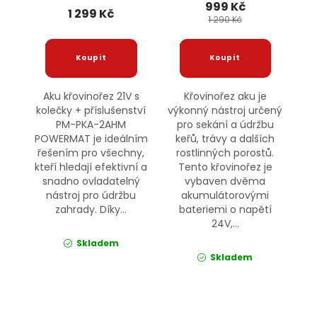
999 Kč
POWERMAT
1 299 Kč
1 290 Kč
Aku křovinořez 21V s
Křovinořez aku je
kolečky + příslušenství
výkonný nástroj určený
PM-PKA-2AHM
pro sekání a údržbu
POWERMAT je ideálním
keřů, trávy a dalších
řešením pro všechny,
rostlinných porostů.
kteří hledají efektivní a
Tento křovinořez je
snadno ovladatelný
vybaven dvěma
nástroj pro údržbu
akumulátorovými
zahrady. Díky...
bateriemi o napětí
24V,...
Skladem
Skladem