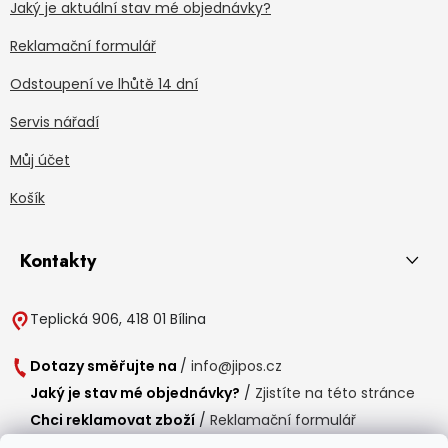
Jaký je aktuální stav mé objednávky?
Reklamační formulář
Odstoupení ve lhůtě 14 dní
Servis nářadí
Můj účet
Košík
Kontakty
Teplická 906, 418 01 Bílina
Dotazy směřujte na
/
info@jipos.cz
Jaký je stav mé objednávky?
/
Zjistíte na této stránce
Chci reklamovat zboží
/
Reklamační formulář
Chci vrátit zboží do 14 dní
/
Formulář pro vrácení zboží