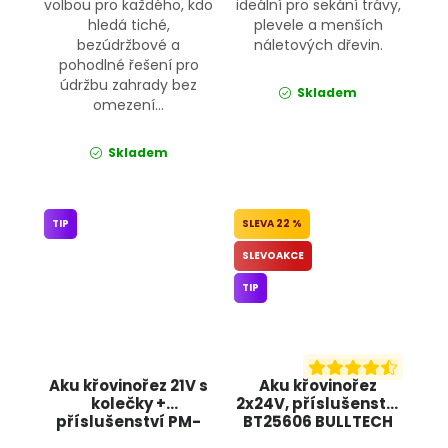
volbou pro každého, kdo
ideální pro sekání trávy,
hledá tiché,
plevele a menších
bezúdržbové a
náletových dřevin.
pohodlné řešení pro
údržbu zahrady bez
Skladem
omezení...
Skladem
TIP
22 %
SLEVOAKCE
TIP
Aku křovinořez 21V s
Aku křovinořez
kolečky +
2x24V, příslušenství
příslušenství PM-
BT25606 BULLTECH
PKA-2AHM