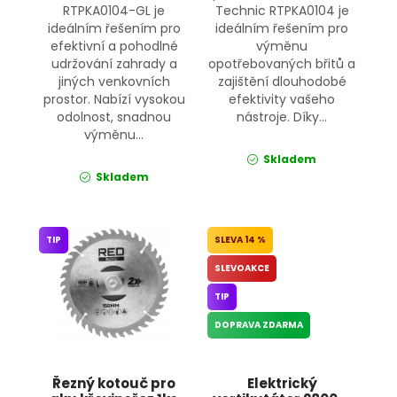
RTPKA0104-GL je
Technic RTPKA0104 je
ideálním řešením pro
ideálním řešením pro
efektivní a pohodlné
výměnu
udržování zahrady a
opotřebovaných břitů a
jiných venkovních
zajištění dlouhodobé
prostor. Nabízí vysokou
efektivity vašeho
odolnost, snadnou
nástroje. Díky...
výměnu...
Skladem
Skladem
TIP
14 %
SLEVOAKCE
TIP
DOPRAVA ZDARMA
Řezný kotouč pro
Elektrický