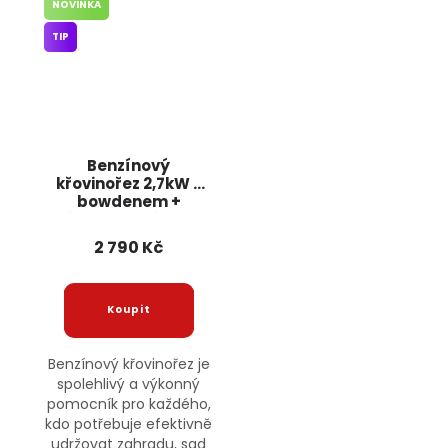
NOVINKA
TIP
Benzínový
křovinořez 2,7kW s
bowdenem +
příslušenství BG001
BULLTECH
2 790 Kč
Benzínový křovinořez je
spolehlivý a výkonný
pomocník pro každého,
kdo potřebuje efektivně
udržovat zahradu, sad