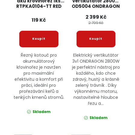
aku křovinořez 1ks
vertikutátor 2800W
RTPKA0104-TT RED
OD5004 ONDRAGON
TECHNIC
2 399 Kč
119 Kč
2 799 Kč
Řezný kotouč pro
Elektrický vertikutátor
akumulátorový
3v1 ONDRAGON 2800W
křovinořez je navržen
je perfektní nástroj pro
pro maximální
každého, kdo chce
efektivitu a komfort při
zdravý, hustý a krásně
práci, ideální pro
zelený trávník . Díky
prořezávání keřů a
výkonnému motoru,
tenkých kmenů stromů.
nastavitelné hloubce
řezu a...
Skladem
Skladem