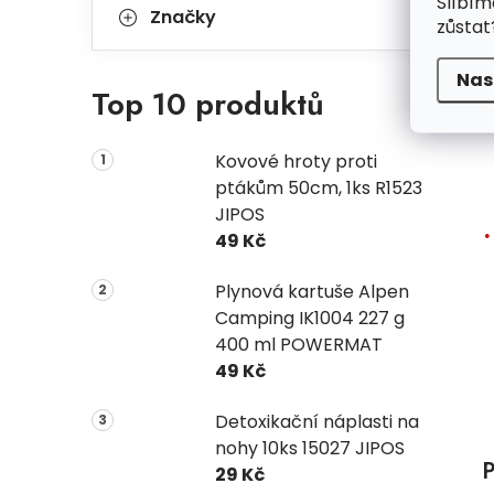
Slíbím
Značky
zůstat
Nas
Top 10 produktů
Kovové hroty proti
ptákům 50cm, 1ks R1523
JIPOS
49 Kč
Plynová kartuše Alpen
Camping IK1004 227 g
400 ml POWERMAT
49 Kč
Detoxikační náplasti na
nohy 10ks 15027 JIPOS
P
29 Kč