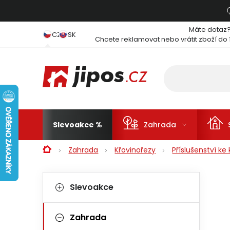
Přejít na obsah
Máte dotaz
CZ
SK
Chcete reklamovat nebo vrátit zboží do 
Slevoakce
Zahrada
Domů
Zahrada
Křovinořezy
Příslušenství k
Postranní panel
Kategorie
Přeskočit kategorie
Slevoakce
Zahrada