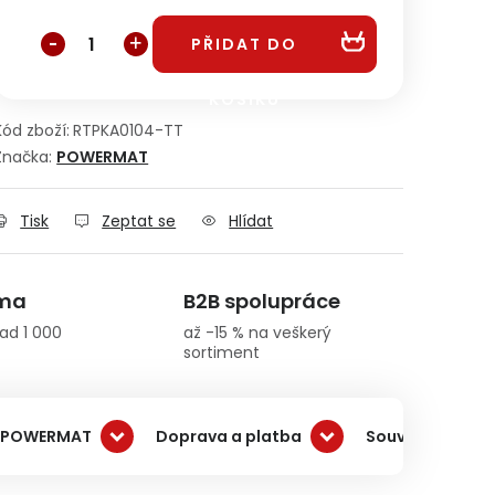
Měrná cena:
PŘIDAT DO
KOŠÍKU
Kód zboží:
RTPKA0104-TT
Značka:
POWERMAT
Tisk
Zeptat se
Hlídat
rma
B2B spolupráce
ad 1 000
až -15 % na veškerý
sortiment
 POWERMAT
Doprava a platba
Související pro