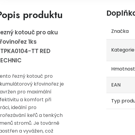
Popis produktu
Doplňk
Značka
ezný kotouč pro aku
řovinořez 1ks
Kategorie
RTPKA0104-TT RED
TECHNIC
Hmotnost
ento řezný kotouč pro
kumulátorový křovinořez je
EAN
avržen pro maximální
fektivitu a komfort při
Typ prod
ráci, ideální pro
rořezávání keřů a tenkých
menů stromů. Je továrně
aostřen a vyvážen, což