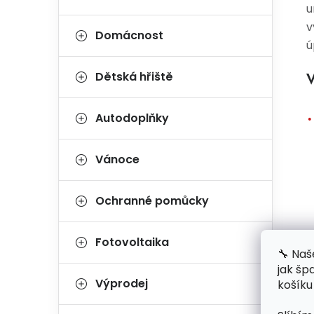
u
v
Domácnost
ú
Dětská hřiště
V
Autodoplňky
Vánoce
Ochranné pomůcky
Fotovoltaika
🔧 Naš
jak šp
Výprodej
košíku