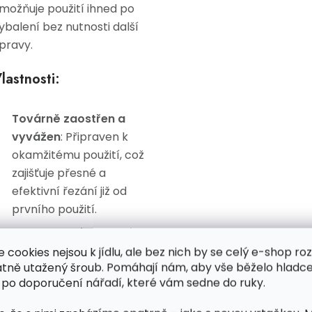
možňuje použití ihned po
ybalení bez nutnosti další
pravy.
lastnosti:
Továrně zaostřen a
vyvážen
: Připraven k
okamžitému použití, což
zajišťuje přesné a
efektivní řezání již od
prvního použití.
Jednoduchá a rychlá
instalace
: Kotouč lze
e cookies nejsou k jídlu, ale bez nich by se celý e-shop ro
atně utažený šroub. Pomáhají nám, aby vše běželo hladce
snadno vyměnit díky
 po doporučení nářadí, které vám sedne do ruky.
intuitivnímu montážnímu
systému, což umožňuje