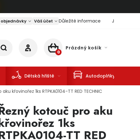
Důležité informace
Jaký je aktu
 objednávky
Váš účet
Prázdný košík
NÁKUPNÍ KOŠÍK
Dětská hřiště
Autodoplňky
o aku křovinořez 1ks RTPKA0104-TT RED TECHNIC
Řezný kotouč pro aku
křovinořez 1ks
RTPKA0104-TT RED