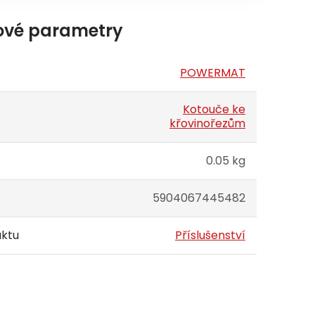
ové parametry
POWERMAT
Kotouče ke
křovinořezům
0.05 kg
5904067445482
uktu
Příslušenství