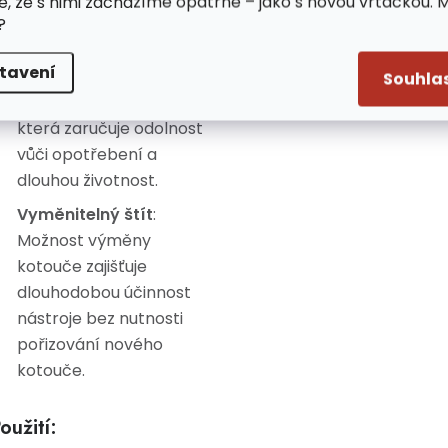
e, že s nimi zacházíme opatrně – jako s novou vrtačkou. 
rychlou výměnu i bez
?
odborných zkušeností.
tavení
Odolný materiál
:
Souhla
Vyroben z tvrzené oceli,
která zaručuje odolnost
vůči opotřebení a
dlouhou životnost.
Vyměnitelný štít
:
Možnost výměny
kotouče zajišťuje
dlouhodobou účinnost
nástroje bez nutnosti
pořizování nového
kotouče.
oužití: