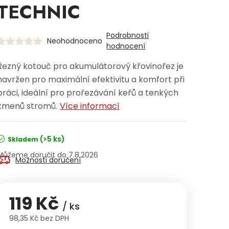
TECHNIC
Podrobnosti
Neohodnoceno
hodnocení
Řezný kotouč pro akumulátorový křovinořez je
navržen pro maximální efektivitu a komfort při
práci, ideální pro prořezávání keřů a tenkých
kmenů stromů.
Více informací
(>5 ks)
Skladem
7.8.2026
Možnosti doručení
119 Kč
/ ks
98,35 Kč bez DPH