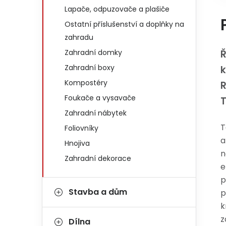
Lapače, odpuzovače a plašiče
Ostatní příslušenství a doplňky na
zahradu
Zahradní domky
Ř
Zahradní boxy
k
Kompostéry
Foukače a vysavače
Zahradní nábytek
T
Foliovníky
a
Hnojiva
n
Zahradní dekorace
e
p
Stavba a dům
p
k
z
Dílna