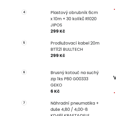
Plastový obrubník 6cm
x 10m + 30 kolíků R1020
JIPOS
299 Kč
Prodlužovací kabel 20m
BT1121 BULLTECH
299 Kč
Brusný kotouč na suchý
V
zip 1ks P80 G00333
GEKO
6 Kč
Náhradní pneumatika +
duše 4,80 / 4,00-8
KD461 KRAFT&DELE