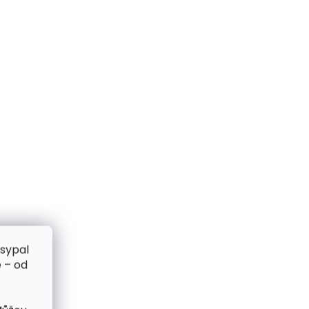
zsypal
 – od