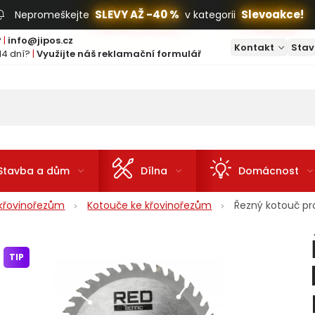
SLEVY AŽ -40 %
Slevoakce!
Nepromeškejte
v kategorii
?
|
info@jipos.cz
Kontakt
Stav
14 dní?
|
Využijte náš reklamační formulář
Stavba a dům
Dílna
Domácnost
e křovinořezům
Kotouče ke křovinořezům
Řezný kotouč pr
TIP