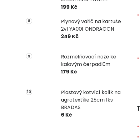
199 Kč
Plynový vařič na kartuše
2v1 YA001 ONDRAGON
249 Kč
Rozmělňovací nože ke
kalovým čerpadlům
179 Kč
Plastový kotvící kolík na
agrotextílie 25cm 1ks
BRADAS
T
6 Kč