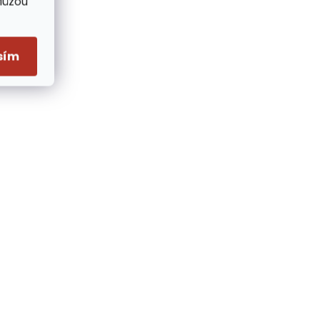
Můžou
sím