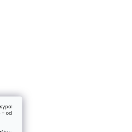
zsypal
 – od