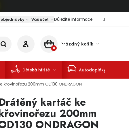
Důležité informace
Jaký je aktu
 objednávky
Váš účet
Prázdný košík
NÁKUPNÍ KOŠÍK
Dětská hřiště
Autodoplňky
 ke křovinořezu 200mm OD130 ONDRAGON
Drátěný kartáč ke
křovinořezu 200mm
OD130 ONDRAGON