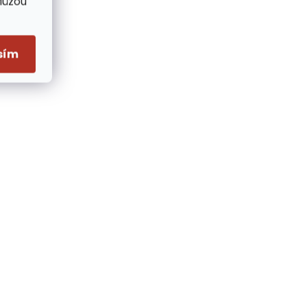
Můžou
sím