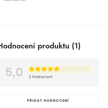
Výpis hodnocení
Hodnocení produktu (1)
5,0
2 hodnocení
PŘIDAT HODNOCENÍ