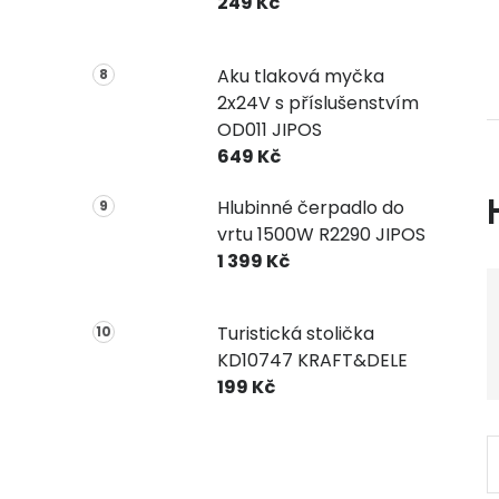
249 Kč
Aku tlaková myčka
2x24V s příslušenstvím
OD011 JIPOS
649 Kč
Hlubinné čerpadlo do
vrtu 1500W R2290 JIPOS
1 399 Kč
Turistická stolička
KD10747 KRAFT&DELE
199 Kč