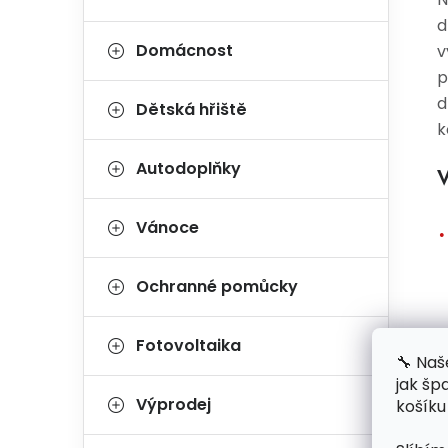
d
Domácnost
v
p
d
Dětská hřiště
k
Autodoplňky
V
Vánoce
Ochranné pomůcky
Fotovoltaika
🔧 Naš
jak šp
Výprodej
košíku