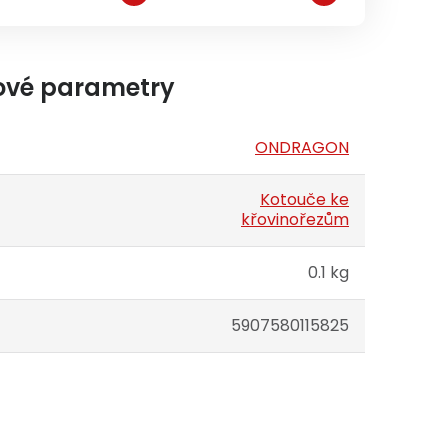
ové parametry
ONDRAGON
Kotouče ke
křovinořezům
0.1 kg
5907580115825