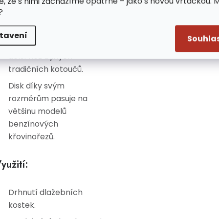
e, že s nimi zacházíme opatrně – jako s novou vrtačkou. 
každým plevelem.
?
Jeho funkci neovlivní ani
náraz na kámen a tvrdý
tavení
Souhla
blok. Životnost má 10x
delší než u jiných
tradičních kotoučů.
Disk díky svým
rozměrům pasuje na
většinu modelů
benzínových
křovinořezů.
yužití:
Drhnutí dlažebních
kostek.