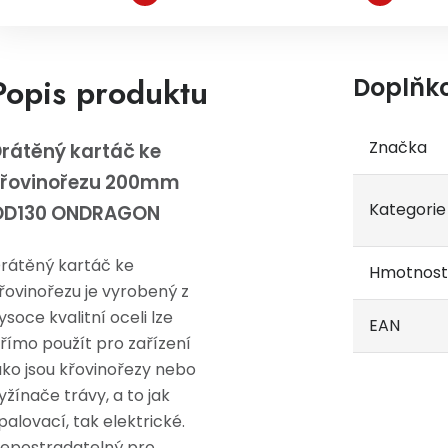
Popis produktu
Doplňk
Značka
rátěný kartáč ke
křovinořezu 200mm
Kategorie
OD130 ONDRAGON
rátěný kartáč ke
Hmotnost
řovinořezu je vyrobený z
ysoce kvalitní oceli lze
EAN
římo použít pro zařízení
ako jsou křovinořezy nebo
yžínače trávy, a to jak
palovací, tak elektrické.
epostradatelný pro