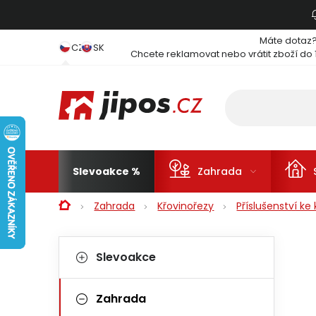
Přejít na obsah
Máte dotaz
CZ
SK
Chcete reklamovat nebo vrátit zboží do 
Slevoakce
Zahrada
Domů
Zahrada
Křovinořezy
Příslušenství k
Postranní panel
Kategorie
Přeskočit kategorie
Slevoakce
Zahrada