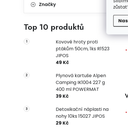
Slíbím
Značky
zůstat
Nas
Top 10 produktů
Kovové hroty proti
ptákům 50cm, 1ks R1523
JIPOS
49 Kč
Plynová kartuše Alpen
Camping IK1004 227 g
400 ml POWERMAT
V
39 Kč
Detoxikační náplasti na
nohy 10ks 15027 JIPOS
29 Kč