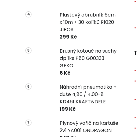
Plastový obrubník 6cm
x 10m + 30 kolíků R1020
JIPOS
299 Kč
Brusný kotouč na suchý
T
zip 1ks P80 G00333
GEKO
6 Kč
Náhradní pneumatika +
duše 4,80 / 4,00-8
KD461 KRAFT&DELE
199 Kč
Plynový vařič na kartuše
2v1 YA001 ONDRAGON