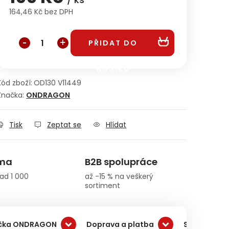
164,46 Kč bez DPH
Měrná cena:
PŘIDAT DO
KOŠÍKU
Kód zboží:
OD130 V11449
Značka:
ONDRAGON
Tisk
Zeptat se
Hlídat
rma
B2B spolupráce
ad 1 000
až -15 % na veškerý
sortiment
čka ONDRAGON
Doprava a platba
Související