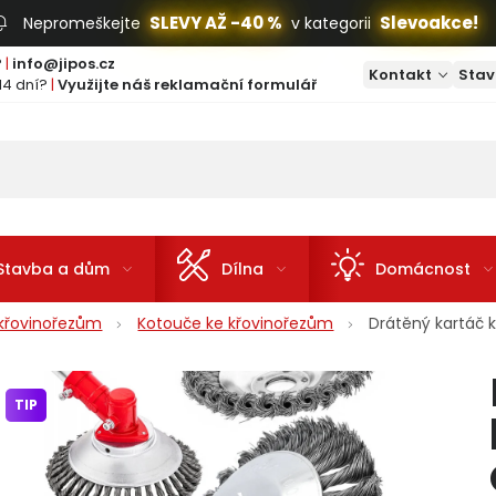
SLEVY AŽ -40 %
Slevoakce!
Nepromeškejte
v kategorii
?
|
info@jipos.cz
Kontakt
Stav
14 dní?
|
Využijte náš reklamační formulář
Stavba a dům
Dílna
Domácnost
e křovinořezům
Kotouče ke křovinořezům
Drátěný kartáč
TIP