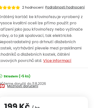
Podrobnosti hodnocení
2 hodnocení
Drátěný kartáč ke křovinořezu je vyrobený z
vysoce kvalitní oceli lze přímo použít pro
zařízení jako jsou křovinořezy nebo vyžínače
trávy, a to jak spalovací, tak elektrické.
Nepostradatelný pro drhnutí dlažebních
kostek, vytrhávání plevele mezi prasklinami
chodníků a dlažebních kostek, čištění
kovových povrchů atd.
Více informací
(>5 ks)
Skladem
11.8.2026
Možnosti doručení
199 Kč
/ ks