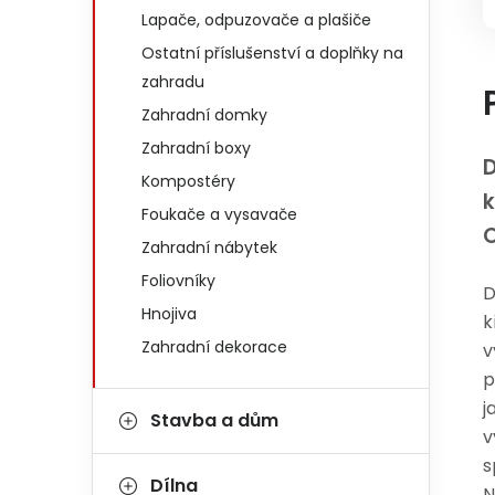
Lapače, odpuzovače a plašiče
Ostatní příslušenství a doplňky na
zahradu
Zahradní domky
Zahradní boxy
D
Kompostéry
Foukače a vysavače
Zahradní nábytek
Foliovníky
D
Hnojiva
k
Zahradní dekorace
v
p
j
Stavba a dům
v
s
Dílna
N