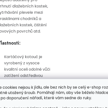
rhnutí dlažebních kostek,
ytrhávání plevele mezi
rasklinami chodníků a
lažebních kostek, čištění
ovových povrchů atd.
lastnosti:
Kartáčový kotouč je
vyrobený z vysoce
kvalitní oceli odolné vůči
zatížení odstředivou
silou a zvládne vysokou
e cookies nejsou k jídlu, ale bez nich by se celý e-shop ro
rychlost až 10 000/min.
atně utažený šroub. Pomáhají nám, aby vše běželo hladce
Zapletený drát s hustou
 po doporučení nářadí, které vám sedne do ruky.
vazbou si poradí s