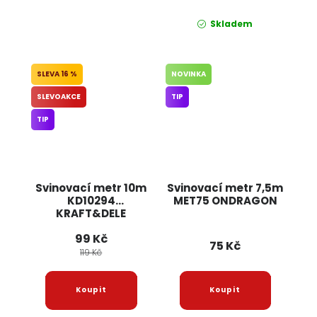
Skladem
16 %
NOVINKA
SLEVOAKCE
TIP
TIP
Svinovací metr 10m
Svinovací metr 7,5m
KD10294
MET75 ONDRAGON
KRAFT&DELE
99 Kč
75 Kč
119 Kč