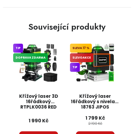
Související produkty
TIP
17 %
DOPRAVA ZDARMA
SLEVOAKCE
TIP
Křížový laser 3D
Křížový laser
16řádkový
16řádkový s nivelací
RTPLK0036 RED
18763 JIPOS
TECHNIC
1 799 Kč
1 990 Kč
2 190 Kč