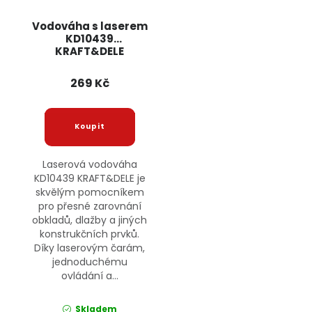
Vodováha s laserem
KD10439
KRAFT&DELE
269 Kč
Laserová vodováha
KD10439 KRAFT&DELE je
skvělým pomocníkem
pro přesné zarovnání
obkladů, dlažby a jiných
konstrukčních prvků.
Díky laserovým čarám,
jednoduchému
ovládání a...
Skladem