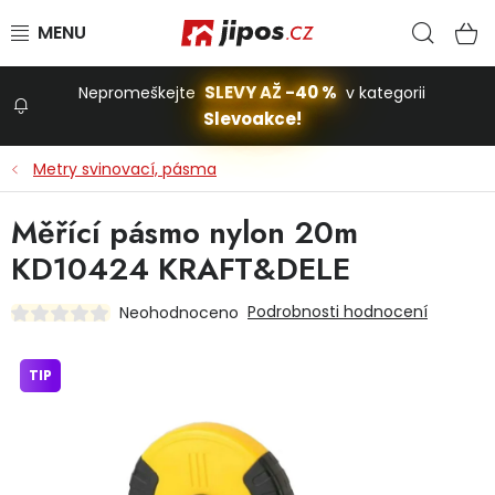
Přejít na obsah
Hled
N
SLEVY AŽ -40 %
Nepromeškejte
v kategorii
Slevoakce!
Slevoakce
Metry svinovací, pásma
Zahrada
Měřící pásmo nylon 20m
KD10424 KRAFT&DELE
Stavba a dům
Podrobnosti hodnocení
Neohodnoceno
Dílna
TIP
Domácnost