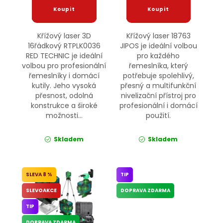
Křížový laser 3D
Křížový laser 18763
16řádkový RTPLK0036
JIPOS je ideální volbou
RED TECHNIC je ideální
pro každého
volbou pro profesionální
řemeslníka, který
řemeslníky i domácí
potřebuje spolehlivý,
kutily. Jeho vysoká
přesný a multifunkční
přesnost, odolná
nivelizační přístroj pro
konstrukce a široké
profesionální i domácí
možnosti...
použití.
Skladem
Skladem
8 %
TIP
SLEVOAKCE
DOPRAVA ZDARMA
TIP
DOPRAVA ZDARMA