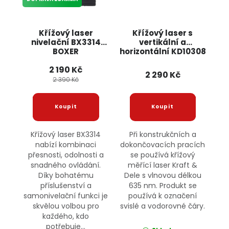
Křížový laser
Křížový laser s
nivelační BX3314
vertikální a
BOXER
horizontální KD10308
KRAFT&DELE
2 190 Kč
2 290 Kč
2 390 Kč
Křížový laser BX3314
Při konstrukčních a
nabízí kombinaci
dokončovacích pracích
přesnosti, odolnosti a
se používá křížový
snadného ovládání.
měřící laser Kraft &
Díky bohatému
Dele s vlnovou délkou
příslušenství a
635 nm. Produkt se
samonivelační funkci je
používá k označení
skvělou volbou pro
svislé a vodorovné čáry.
každého, kdo
potřebuje...