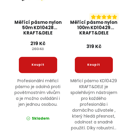
Měřící pásmo nylon
Měřící pásmo nylon
50m KD10428
100m KD10429
KRAFT&DELE
KRAFT&DELE
219 Kč
319 Kč
269 Kč
Profesionální měřicí
Měřící pásmo KD10429
pásmo je odolná proti
KRAFT&DELE je
povětrnostním vlivům
spolehlivým nástrojem
a je možno ovládání i
pro každého
jen jednou osobou.
profesionála i
domácího uživatele ,
který hledá přesnost,
Skladem
odolnost a snadné
použití. Díky robustní...