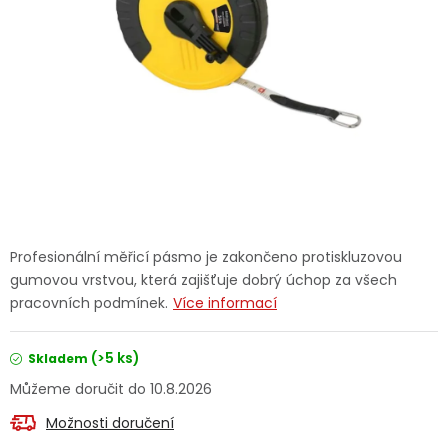
Dětská hřiště
Autodoplňky
Vánoce
Ochranné pomůcky
Fotovoltaika
Profesionální měřicí pásmo je zakončeno protiskluzovou
gumovou vrstvou, která zajišťuje dobrý úchop za všech
Výprodej
pracovních podmínek.
Více informací
Značky
(>5 ks)
Skladem
10.8.2026
Možnosti doručení