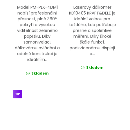
Model PM-PLK-4DM1
Laserový dálkoměr
nabízí profesionální
KD10405 KRAFT&DELE je
přesnost, plné 360°
ideální volbou pro
pokrytí a vysokou
každého, kdo potřebuje
viditelnost zeleného
přesné a spolehlivé
paprsku. Díky
měření. Díky široké
samonivelaci,
škále funkcí,
dálkovému ovládání a
podsvícenému displeji
odolné konstrukci je
a...
ideálním...
Skladem
Skladem
TIP