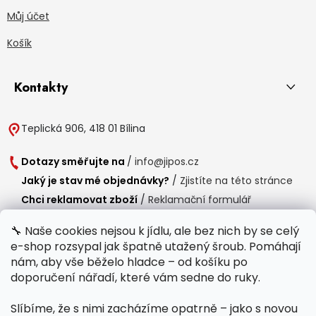
Můj účet
Košík
Kontakty
Teplická 906, 418 01 Bílina
Dotazy směřujte na
/
info@jipos.cz
Jaký je stav mé objednávky?
/
Zjistíte na této stránce
Chci reklamovat zboží
/
Reklamační formulář
Chci vrátit zboží do 14 dní
/
Formulář pro vrácení zboží
🔧 Naše cookies nejsou k jídlu, ale bez nich by se celý
e-shop rozsypal jak špatně utažený šroub. Pomáhají
Provozní doba
nám, aby vše běželo hladce – od košíku po
Po-Čt /
8:00 - 15:00
doporučení nářadí, které vám sedne do ruky.
Pá /
7:30 - 14:30
Slíbíme, že s nimi zacházíme opatrně – jako s novou
Polední přestávka /
11:00 - 11:30