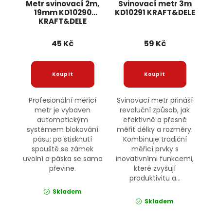
Metr svinovací 2m,
Svinovací metr 3m
19mm KD10290
KD10291 KRAFT&DELE
KRAFT&DELE
45 Kč
59 Kč
Profesionální měřicí
Svinovací metr přináší
metr je vybaven
revoluční způsob, jak
automatickým
efektivně a přesně
systémem blokování
měřit délky a rozměry.
pásu; po stisknutí
Kombinuje tradiční
spouště se zámek
měřicí prvky s
uvolní a páska se sama
inovativními funkcemi,
převine.
které zvyšují
produktivitu a...
Skladem
Skladem