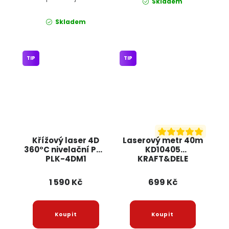
Skladem
Skladem
TIP
TIP
Křížový laser 4D
Laserový metr 40m
360°C nivelační PM-
KD10405
PLK-4DM1
KRAFT&DELE
POWERMAT
1 590 Kč
699 Kč