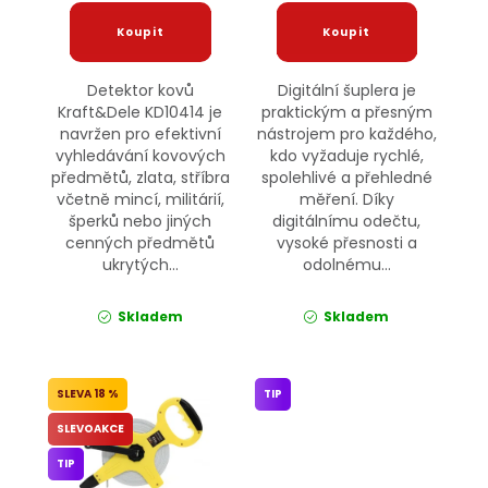
Detektor kovů
Digitální šuplera je
Kraft&Dele KD10414 je
praktickým a přesným
navržen pro efektivní
nástrojem pro každého,
vyhledávání kovových
kdo vyžaduje rychlé,
předmětů, zlata, stříbra
spolehlivé a přehledné
včetně mincí, militárií,
měření. Díky
šperků nebo jiných
digitálnímu odečtu,
cenných předmětů
vysoké přesnosti a
ukrytých...
odolnému...
Skladem
Skladem
18 %
TIP
SLEVOAKCE
TIP