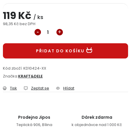
Jaký je aktuální stav mé objednávky?
119 Kč
/ ks
Velkoobchodní spolupráce (B2B)
Prodejna nářadí
98,35 Kč bez DPH
Měrná cena:
Servis nářadí
Hodnocení obchodu
PŘIDAT DO KOŠÍKU
Doprava a platba
Váš zákaznický účet
Kontakt
PODPORA
Kód zboží:
KD10424-XX
Značka:
KRAFT&DELE
Reklamační formulář
Odstoupení ve lhůtě 14 dní
Tisk
Zeptat se
Hlídat
Obchodní podmínky
Reklamační řád
Podmínky ochrany osobních údajů
Prodejna Jipos
Dárek zdarma
Teplická 906, Bílina
k objednávce nad 1 000 Kč