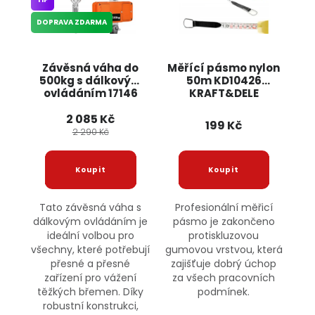
DOPRAVA ZDARMA
Závěsná váha do
Měřící pásmo nylon
500kg s dálkovým
50m KD10426
ovládáním 17146
KRAFT&DELE
JIPOS
2 085 Kč
199 Kč
2 290 Kč
Tato závěsná váha s
Profesionální měřicí
dálkovým ovládáním je
pásmo je zakončeno
ideální volbou pro
protiskluzovou
všechny, které potřebují
gumovou vrstvou, která
přesné a přesné
zajišťuje dobrý úchop
zařízení pro vážení
za všech pracovních
těžkých břemen. Díky
podmínek.
robustní konstrukci,