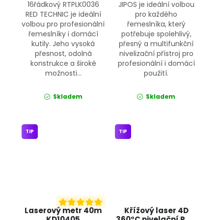
16řádkový RTPLK0036
JIPOS je ideální volbou
RED TECHNIC je ideální
pro každého
volbou pro profesionální
řemeslníka, který
řemeslníky i domácí
potřebuje spolehlivý,
kutily. Jeho vysoká
přesný a multifunkční
přesnost, odolná
nivelizační přístroj pro
konstrukce a široké
profesionální i domácí
možnosti...
použití.
Skladem
Skladem
TIP
TIP
Laserový metr 40m
Křížový laser 4D
KD10405
360°C nivelační PM-