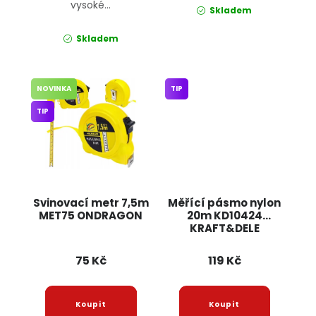
vysoké...
Skladem
Skladem
NOVINKA
TIP
TIP
Svinovací metr 7,5m
Měřící pásmo nylon
MET75 ONDRAGON
20m KD10424
KRAFT&DELE
75 Kč
119 Kč