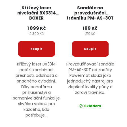
Křížový laser
Sandále na
nivelační BX3314
provzdušnění
BOXER
trávníku PM-AS-30T
POWERMAT
1 899 Kč
199 Kč
2 390 Kč
219 Kč
Křížový laser BX3314
Provzdušňovací sandále
nabízí kombinaci
PM-AS-30T od značky
přesnosti, odolnosti a
Powermat slouží jako
snadného ovládání.
jednoduchý nástroj pro
Díky bohatému
zlepšení kvality půdy a
příslušenství a
zdraví trávníku.
samonivelační funkci je
skvělou volbou pro
Skladem
každého, kdo
potřebuje...