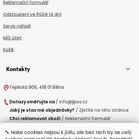
Reklamační formulář
Odstoupení ve lhůtě 14 dní
Servis nářadí
Můj účet
Košík
Kontakty
Teplická 906, 418 01 Bílina
Dotazy směřujte na
/
info@jipos.cz
Jaký je stav mé objednávky?
/
Zjistíte na této stránce
Chci reklamovat zboží
/
Reklamační formulář
Chci vrátit zboží do 14 dní
/
Formulář pro vrácení zboží
🔧 Naše cookies nejsou k jídlu, ale bez nich by se celý