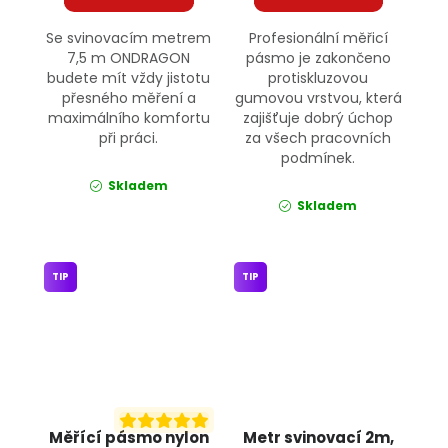
Se svinovacím metrem
Profesionální měřicí
7,5 m ONDRAGON
pásmo je zakončeno
budete mít vždy jistotu
protiskluzovou
přesného měření a
gumovou vrstvou, která
maximálního komfortu
zajišťuje dobrý úchop
při práci.
za všech pracovních
podmínek.
Skladem
Skladem
TIP
TIP
Měřící pásmo nylon
Metr svinovací 2m,