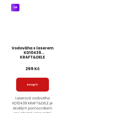
TIP
Vodováha s laserem
KD10439
KRAFT&DELE
269 Kč
Laserová vodováha
KD10439 KRAFT&DELE je
skvělým pomocníkem