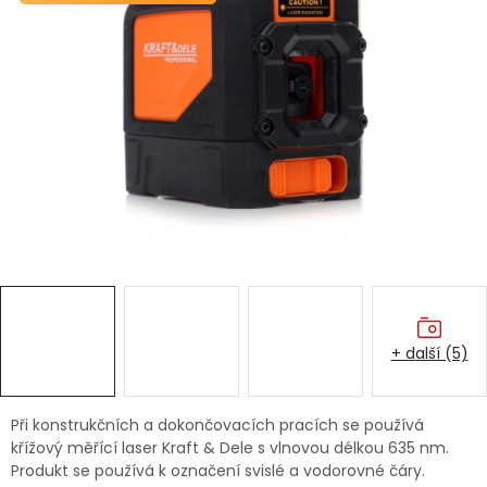
Dětská hřiště
Autodoplňky
Vánoce
Ochranné pomůcky
Fotovoltaika
Výprodej
+ další (5)
Značky
Při konstrukčních a dokončovacích pracích se používá
křížový měřící laser Kraft & Dele s vlnovou délkou 635 nm.
Produkt se používá k označení svislé a vodorovné čáry.