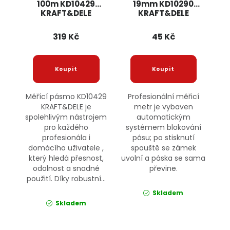
100m KD10429
19mm KD10290
KRAFT&DELE
KRAFT&DELE
319 Kč
45 Kč
Měřící pásmo KD10429
Profesionální měřicí
KRAFT&DELE je
metr je vybaven
spolehlivým nástrojem
automatickým
pro každého
systémem blokování
profesionála i
pásu; po stisknutí
domácího uživatele ,
spouště se zámek
který hledá přesnost,
uvolní a páska se sama
odolnost a snadné
převine.
použití. Díky robustní...
Skladem
Skladem