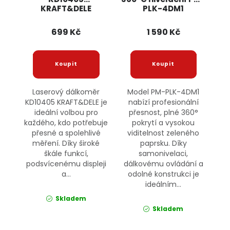
KRAFT&DELE
PLK-4DM1
POWERMAT
699 Kč
1 590 Kč
Laserový dálkoměr
Model PM-PLK-4DM1
KD10405 KRAFT&DELE je
nabízí profesionální
ideální volbou pro
přesnost, plné 360°
každého, kdo potřebuje
pokrytí a vysokou
přesné a spolehlivé
viditelnost zeleného
měření. Díky široké
paprsku. Díky
škále funkcí,
samonivelaci,
podsvícenému displeji
dálkovému ovládání a
a...
odolné konstrukci je
ideálním...
Skladem
Skladem