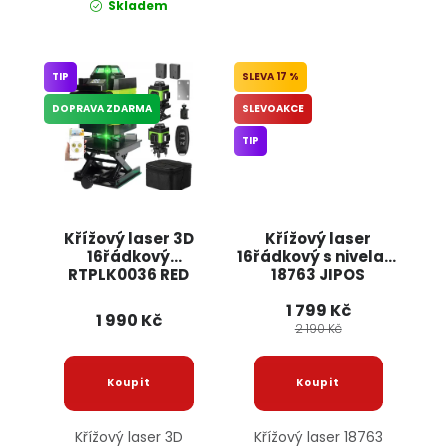
Skladem
TIP
17 %
DOPRAVA ZDARMA
SLEVOAKCE
TIP
Křížový laser 3D
Křížový laser
16řádkový
16řádkový s nivelací
RTPLK0036 RED
18763 JIPOS
TECHNIC
1 799 Kč
1 990 Kč
2 190 Kč
Křížový laser 3D
Křížový laser 18763