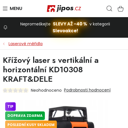
Přejít na obsah
Hled
N
SLEVY AŽ -40 %
Nepromeškejte
v kategorii
Slevoakce!
Slevoakce
Laserové měřidla
Zahrada
Křížový laser s vertikální a
horizontální KD10308
Stavba a dům
KRAFT&DELE
Podrobnosti hodnocení
Neohodnoceno
Dílna
TIP
Domácnost
DOPRAVA ZDARMA
POSLEDNÍ KUSY SKLADEM