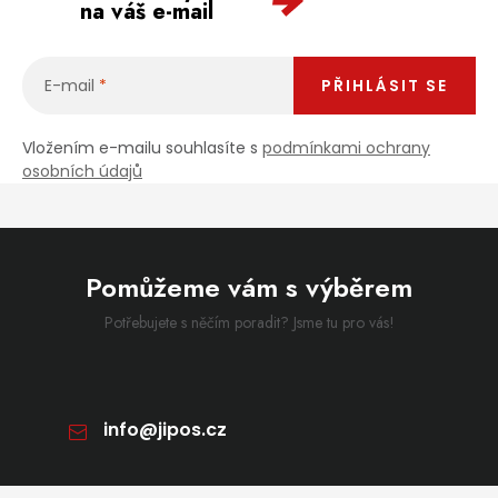
na váš e-mail
E-mail
PŘIHLÁSIT SE
Vložením e-mailu souhlasíte s
podmínkami ochrany
osobních údajů
Pomůžeme vám s výběrem
Potřebujete s něčím poradit? Jsme tu pro vás!
info
@
jipos.cz