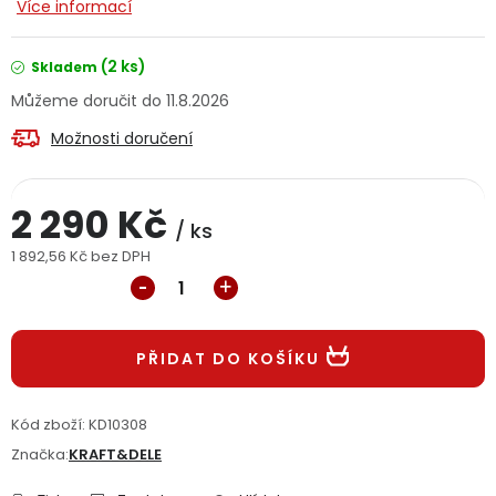
Více informací
Jaký je aktuální stav mé objednávky?
(2 ks)
Skladem
Velkoobchodní spolupráce (B2B)
Prodejna nářadí
11.8.2026
Servis nářadí
Možnosti doručení
Hodnocení obchodu
Doprava a platba
Váš zákaznický účet
Kontakt
2 290 Kč
/ ks
1 892,56 Kč bez DPH
PODPORA
Měrná cena:
Reklamační formulář
Odstoupení ve lhůtě 14 dní
PŘIDAT DO KOŠÍKU
Obchodní podmínky
Reklamační řád
Kód zboží:
KD10308
Podmínky ochrany osobních údajů
Značka:
KRAFT&DELE