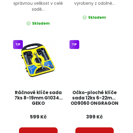
správnou velikost v celé
vyrobeny z odolné...
sadě...
Skladem
Skladem
TIP
TIP
Ráčnové klíče sada
Očko-ploché klíče
7ks 8-19mm G10340
sada 12ks 6-22mm
GEKO
OD9060 ONGRAGON
599 Kč
399 Kč