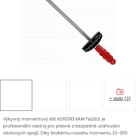
Dětská hřiště
Autodoplňky
Vánoce
Ochranné pomůcky
Fotovoltaika
Výprodej
+ další (3)
Značky
Výkyvný momentový klíč KD10393 KRAFT&DELE je
profesionální nástroj pro přesné a bezpečné utahování
závitových spojů. Díky širokému rozsahu momentu (0-300