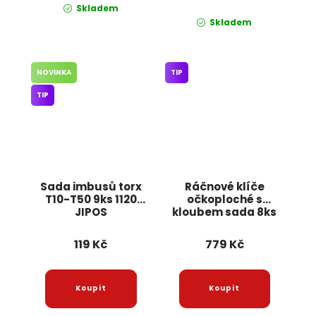
Skladem
Skladem
NOVINKA
TIP
TIP
Sada imbusů torx
Ráčnové klíče
T10-T50 9ks 1120
očkoploché s
JIPOS
kloubem sada 8ks
8-22mm G10338
GEKO
119 Kč
779 Kč