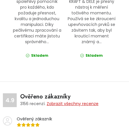
spolehlivý pomocník
KRAFT & DELE je přesný
pro každého, kdo
nástroj k měření
požaduje přesnost,
točivého momentu.
kvalitu a jednoduchou
Používá se ke zkroucení
manipulaci. Díky
upevňovacích prvků se
pečlivému zpracování a
závitem tak, aby byl
certifikaci máte jistotu
krouticí moment
správného...
známý a...
Skladem
Skladem
Ověřeno zákazníky
4.9
3156
recenzí.
Zobrazit všechny recenze
Ověřený zákazník