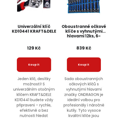
Univerzální klíč
Oboustranné očkové
KD10441 KRAFT&DELE
klíče s vyhnutými
hlavami 12ks, 6-
32mm OD9062
ONDRAGON
129 Kč
839 Kč
Jeden klíč, desítky
Sada oboustranných
možností! S
očkových klíčů s
univerzálním otočným
vyhnutými hlavami
klíčem KRAFT&DELE
značky ONDRAGON je
KD10441 budete vždy
ideální volbou pro
připraveni – rychle,
profesionály i náročné
efektivně a bez
kutily. Tyto vysoce
nutnosti hledat
kvalitní klíče jsou