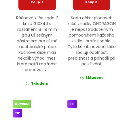
Ráčnové klíče sada 7
Sada očko-plochých
kusů G10340 s
klíčů značky ONDRAGON
rozsahem 8-19 mm
je nepostradatelným
jsou užitečným
pomocníkem každého
nástrojem pro různé
kutila i profesionála.
mechanické práce.
Tyto kombinované klíče
Ráčnové klíče mají
spojují odolnost,
několik výhod, mezi
preciznost a pohodlí při
které patří možnost
používání.
pracovat v...
Skladem
Skladem
NOVINKA
TIP
TIP