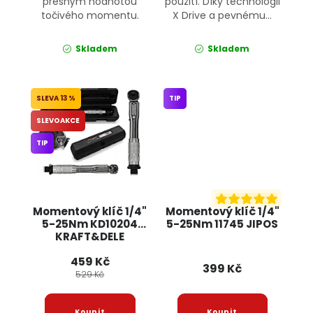
přesným hodnotou
použití. Díky technologii
točivého momentu.
X Drive a pevnému...
Skladem
Skladem
13 %
TIP
SLEVOAKCE
TIP
Momentový klíč 1/4"
Momentový klíč 1/4"
5-25Nm KD10204
5-25Nm 11745 JIPOS
KRAFT&DELE
459 Kč
399 Kč
529 Kč