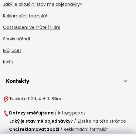
Jaký je aktuální stav mé objednávky?
Reklamační formulář
Odstoupení ve lhůtě 14 dní
Servis nářadí
Můj účet
Košík
Kontakty
Teplická 906, 418 01 Bílina
Dotazy směřujte na
/
info@jipos.cz
Jaký je stav mé objednávky?
/
Zjistíte na této stránce
Chci reklamovat zboží
/
Reklamační formulář