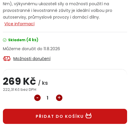
Nm), výkyvnému ukazateli síly a možnosti použití na
Jaký je aktuální stav mé objednávky?
pravostranné i levostranné závity je ideální volbou pro
autoservisy, průmyslové provozy i domácí dílny.
Velkoobchodní spolupráce (B2B)
Prodejna nářadí
Více informací
Servis nářadí
Hodnocení obchodu
(4 ks)
Skladem
11.8.2026
Doprava a platba
Váš zákaznický účet
Kontakt
Možnosti doručení
PODPORA
269 Kč
/ ks
Reklamační formulář
Odstoupení ve lhůtě 14 dní
222,31 Kč bez DPH
Měrná cena:
Obchodní podmínky
Reklamační řád
Podmínky ochrany osobních údajů
PŘIDAT DO KOŠÍKU