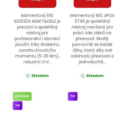
Momentový klíč
Momentový klíč JIPOS
KD10204 KRAFT&DELE je
11745 je spolehlivý
precizní a spolehlivý
nástroj navržený pro
nástroj pro
práci, kde záleží na
profesionální i domácí
přesnosti. Skvělý
použití. Díky širokému
pomocník do každé
rozsahu krouticího
dílny, který díky své
momentu (5-25 Nm),
odolnosti, přesnosti a
robustní CrV...
jednoduché...
Skladem
Skladem
NOVINKA
TIP
TIP