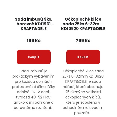
Sada imbusů 9ks,
Očkoploché klíče
barevné KD11931
sada 25ks 6-32mm
KRAFT&DELE
KD10920 KRAFT&DELE
169 Kč
769 Kč
Sada imbusů je
Očkoploché klíče sada
praktickým vybavením
25ks 6-32mm KD10920
pro každou domácí i
KRAFT&DELE je sada
profesionální dílnu. Díky
nářadí, která obsahuje
odolné CR-V oceli,
25 různých velikostí
tvrdosti 48–52 HRC,
očkoplochých klíčů,
antikorozní ochraně a
která je zabalena v
barevnému rozlišení...
pohodlném rolovacím
pouzdře,...