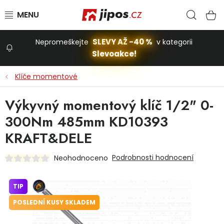
Přejít na obsah
Hled
N
SLEVY AŽ -40 %
Nepromeškejte
v kategorii
Slevoakce!
Slevoakce
Klíče momentové
Zahrada
Výkyvný momentový klíč 1/2" 0-
300Nm 485mm KD10393
Stavba a dům
KRAFT&DELE
Podrobnosti hodnocení
Neohodnoceno
Dílna
TIP
Domácnost
POSLEDNÍ KUSY SKLADEM