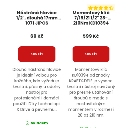
Nástrčná hlavice
Momentový klíč
1/2", dlouhá 17mm
7/19/21 1/2" 28-
1071 JIPOS
210Nm KD10394
KRAFT&DELE
69 Kč
599 Kč
Dlouhá nástrčná hlavice
Momentový klíč
je ideální volbou pro
KD10394 od značky
každého, kdo vyžaduje
KRAFT&DELE je vysoce
kvalitní, přesný a odolný
kvalitní nástroj navržený
nástroj pro
pro přesné utahování
profesionální i domácí
šroubů a matic s
použití. Díky technologii
nastavitelným
X Drive a pevnému...
momentem v rozmezí
28 až 210 Nm.
Skladem