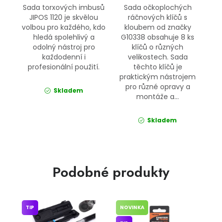
Sada torxových imbusů
Sada očkoplochých
JIPOS 1120 je skvělou
ráčnových klíčů s
volbou pro každého, kdo
kloubem od značky
hledá spolehlivý a
G10338 obsahuje 8 ks
odolný nástroj pro
klíčů o různých
každodenní i
velikostech. Sada
profesionální použití.
těchto klíčů je
praktickým nástrojem
pro různé opravy a
Skladem
montáže a...
Skladem
Podobné produkty
TIP
NOVINKA