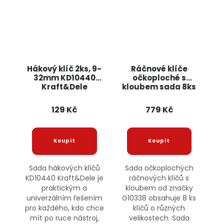
Hákový klíč 2ks, 9-
Ráčnové klíče
32mm KD10440
očkoploché s
Kraft&Dele
kloubem sada 8ks
8-22mm G10338
GEKO
129 Kč
779 Kč
Sada hákových klíčů
Sada očkoplochých
KD10440 Kraft&Dele je
ráčnových klíčů s
praktickým a
kloubem od značky
univerzálním řešením
G10338 obsahuje 8 ks
pro každého, kdo chce
klíčů o různých
mít po ruce nástroj,
velikostech. Sada