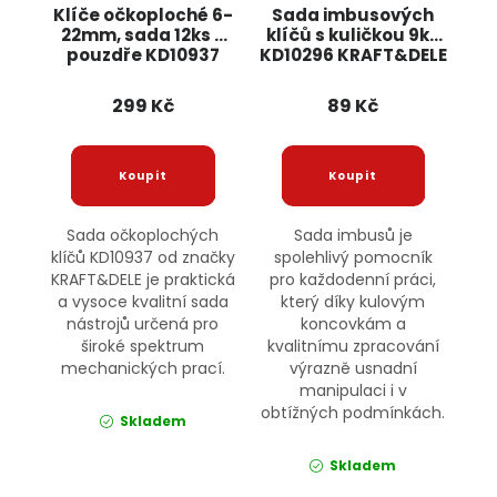
Klíče očkoploché 6-
Sada imbusových
22mm, sada 12ks v
klíčů s kuličkou 9ks
pouzdře KD10937
KD10296 KRAFT&DELE
KRAFT&DELE
299 Kč
89 Kč
Sada očkoplochých
Sada imbusů je
klíčů KD10937 od značky
spolehlivý pomocník
KRAFT&DELE je praktická
pro každodenní práci,
a vysoce kvalitní sada
který díky kulovým
nástrojů určená pro
koncovkám a
široké spektrum
kvalitnímu zpracování
mechanických prací.
výrazně usnadní
manipulaci i v
obtížných podmínkách.
Skladem
Skladem