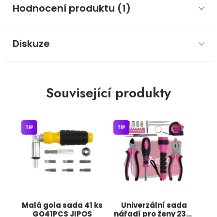
Hodnocení produktu (1)
Diskuze
Související produkty
TIP
TIP
Malá gola sada 41 ks
Univerzální sada
GO41PCS JIPOS
nářadí pro ženy 23ks