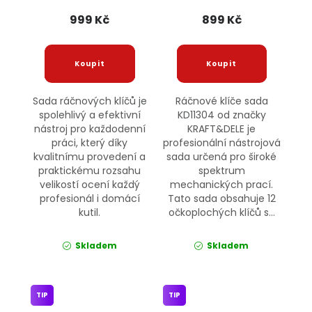
POWERMAT
kloubem KD11304
KRAFT&DELE
999 Kč
899 Kč
Sada ráčnových klíčů je
Ráčnové klíče sada
spolehlivý a efektivní
KD11304 od značky
nástroj pro každodenní
KRAFT&DELE je
práci, který díky
profesionální nástrojová
kvalitnímu provedení a
sada určená pro široké
praktickému rozsahu
spektrum
velikostí ocení každý
mechanických prací.
profesionál i domácí
Tato sada obsahuje 12
kutil.
očkoplochých klíčů s...
Skladem
Skladem
TIP
TIP