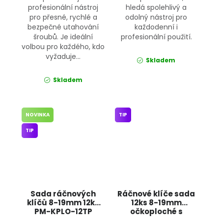
profesionální nástroj
hledá spolehlivý a
pro přesné, rychlé a
odolný nástroj pro
bezpečné utahování
každodenní i
šroubů. Je ideální
profesionální použití.
volbou pro každého, kdo
vyžaduje...
Skladem
Skladem
NOVINKA
TIP
TIP
Sada ráčnových
Ráčnové klíče sada
klíčů 8-19mm 12ks
12ks 8-19mm
PM-KPLO-12TP
očkoploché s