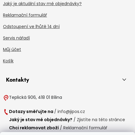
Jaký je aktuální stav mé objednávky?
Reklamační formulář
Odstoupení ve lhůtě 14 dní
Servis nářadí
Můj účet
Košík
Kontakty
Teplická 906, 418 01 Bílina
Dotazy směřujte na
/
info@jipos.cz
Jaký je stav mé objednávky?
/
Zjistíte na této stránce
Chci reklamovat zboží
/
Reklamační formulář