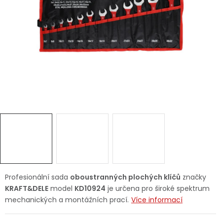
Dětská hřiště
Autodoplňky
Vánoce
Ochranné pomůcky
Fotovoltaika
Výprodej
Značky
Profesionální sada
oboustranných plochých klíčů
značky
KRAFT&DELE
model
KD10924
je určena pro široké spektrum
mechanických a montážních prací.
Více informací