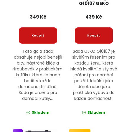
G10107 GEKO
349 Kč
439 Kč
Tato gola sada
Sada GEKO G10107 je
obsahuje nejoblíbenější
skvělým řešením pro
bity, nástrčné klíče a
každou ženu, která
šroubovák v praktickém
hledá kvalitní a stylové
kufříku, která se bude
nářadí pro domácí
hodit v každé
použití. Ideální jako
domácnosti i dílně.
dárek nebo jako
Sada je určena pro
praktická výbava do
domácí kutily,...
každé domácnosti.
Skladem
Skladem