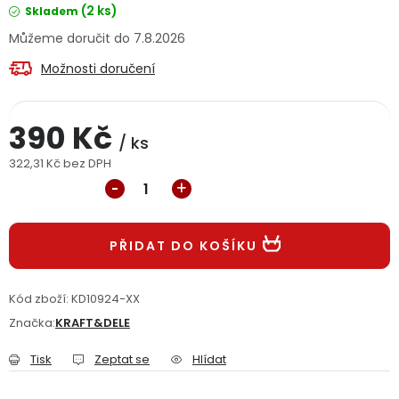
(2 ks)
Skladem
Jaký je aktuální stav mé objednávky?
7.8.2026
Velkoobchodní spolupráce (B2B)
Prodejna nářadí
Možnosti doručení
Servis nářadí
Hodnocení obchodu
390 Kč
/ ks
Doprava a platba
Váš zákaznický účet
Kontakt
322,31 Kč bez DPH
Měrná cena:
PODPORA
PŘIDAT DO KOŠÍKU
Reklamační formulář
Odstoupení ve lhůtě 14 dní
Kód zboží:
KD10924-XX
Obchodní podmínky
Reklamační řád
Značka:
KRAFT&DELE
Podmínky ochrany osobních údajů
Tisk
Zeptat se
Hlídat