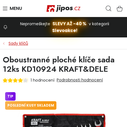
Přejít na obsah
Hled
N
SLEVY AŽ -40 %
Nepromeškejte
v kategorii
Slevoakce!
Slevoakce
Sady klíčů
Zahrada
Oboustranné ploché klíče sada
12ks KD10924 KRAFT&DELE
Stavba a dům
Podrobnosti hodnocení
1 hodnocení
Dílna
TIP
POSLEDNÍ KUSY SKLADEM
Domácnost