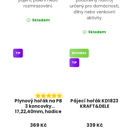
rozmrazování.
určený pro domácnosti,
dílny nebo venkovní
aktivity.
Skladem
Skladem
TIP
NOVINKA
TIP
Plynový hořák na PB
Pájecí hořák KD1823
3 koncovky
KRAFT&DELE
17,22,40mm, hadice
1,5m KD10301
KRAFT&DELE
369 Kč
339 Kč