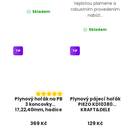
teplotou plamene a
robustním provedením
Skladem
nabízí...
Skladem
TIP
TIP
Plynový hořák na PB
Plynový pájecí hořák
3 koncovky
PIEZO KD10380
17,22,40mm, hadice
KRAFT&DELE
1,5m KD10301
KRAFT&DELE
369 Kč
129 Kč