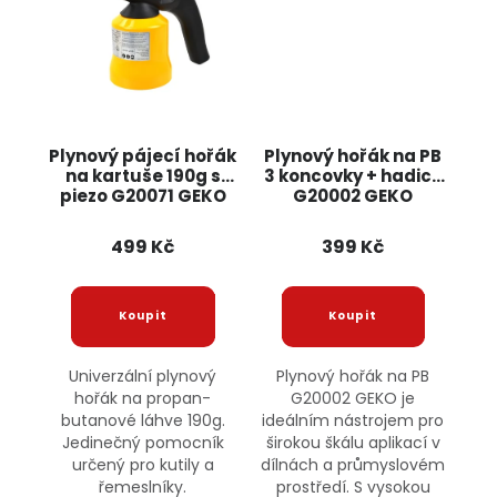
Plynový pájecí hořák
Plynový hořák na PB
na kartuše 190g s
3 koncovky + hadice
piezo G20071 GEKO
G20002 GEKO
499 Kč
399 Kč
Univerzální plynový
Plynový hořák na PB
hořák na propan-
G20002 GEKO je
butanové láhve 190g.
ideálním nástrojem pro
Jedinečný pomocník
širokou škálu aplikací v
určený pro kutily a
dílnách a průmyslovém
řemeslníky.
prostředí. S vysokou