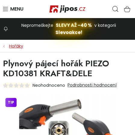
Přejít na obsah
Hled
N
SLEVY AŽ -40 %
Nepromeškejte
v kategorii
Slevoakce!
Slevoakce
Hořáky
Zahrada
Plynový pájecí hořák PIEZO
KD10381 KRAFT&DELE
Stavba a dům
Podrobnosti hodnocení
Neohodnoceno
Dílna
TIP
Domácnost