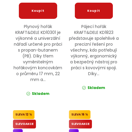
Plynový hořák
Pájecí hořák
KRAFT&DELE KD10301 je
KRAFT&DELE KD1823
výkonné a univerzální
představuje spolehlivé a
nářadí určené pro práci
precizní řešení pro
s propan-butanem
všechny, kdo potřebují
(PB). Díky třem
výkonný, ergonomický
vyměnitelným
a bezpečný nástroj pro
hořákovým koncovkám
práci s kovovými spoji.
o průměru 17 mm, 22
Díky...
mm a...
Skladem
Skladem
12 %
16 %
SLEVOAKCE
SLEVOAKCE