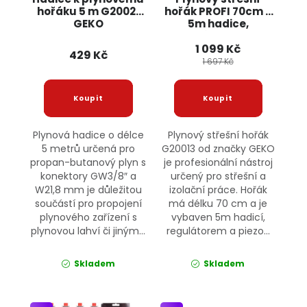
hořáku 5 m G20021
hořák PROFI 70cm +
GEKO
5m hadice,
regulátor a piezo
1 099 Kč
zapalování G20013
429 Kč
GEKO
1 697 Kč
Plynová hadice o délce
Plynový střešní hořák
5 metrů určená pro
G20013 od značky GEKO
propan-butanový plyn s
je profesionální nástroj
konektory GW3/8″ a
určený pro střešní a
W21,8 mm je důležitou
izolační práce. Hořák
součástí pro propojení
má délku 70 cm a je
plynového zařízení s
vybaven 5m hadicí,
plynovou lahví či jiným...
regulátorem a piezo...
Skladem
Skladem