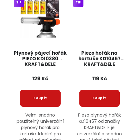
TIP
TIP
Plynový pájecí hořák
Piezo hořák na
PIEZO KD10380
kartuše KD10457
KRAFT&DELE
KRAFT&DELE
129 Kč
119 Kč
Velmi snadno
Piezo plynový hořák
použitelný univerzální
KD10457 od značky
plynový hořák pro
KRAFT&DELE je
kartuše. Ideální pro
univerzální a snadno
pájení, pálení nebo
použitelný nástroj