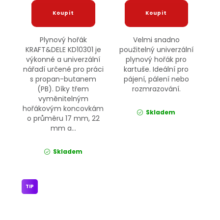
Plynový hořák
Velmi snadno
KRAFT&DELE KD10301 je
použitelný univerzální
výkonné a univerzální
plynový hořák pro
nářadí určené pro práci
kartuše. Ideální pro
s propan-butanem
pájení, pálení nebo
(PB). Díky třem
rozmrazování.
vyměnitelným
hořákovým koncovkám
Skladem
o průměru 17 mm, 22
mm a...
Skladem
TIP