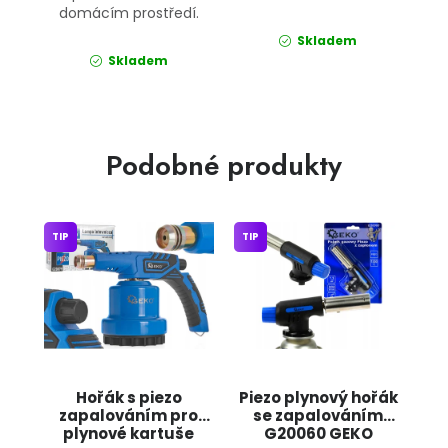
domácím prostředí.
Skladem
Skladem
Podobné produkty
TIP
TIP
Hořák s piezo
Piezo plynový hořák
zapalováním pro
se zapalováním
plynové kartuše
G20060 GEKO