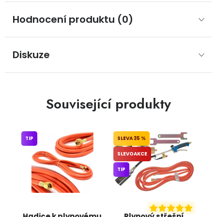
Hodnocení produktu (0)
Diskuze
Související produkty
TIP
35 %
SLEVOAKCE
TIP
Hadice k plynovému
Plynový střešní