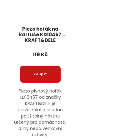
Piezo hořák na
kartuše KD10457
KRAFT&DELE
119 Kč
Piezo plynový hořák
KD10457 od značky
KRAFT&DELE je
univerzální a snadno
použitelný nástroj
určený pro domácnosti,
dílny nebo venkovní
aktivity.