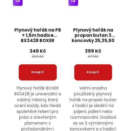
TIP
TIP
Plynový hořák na PB
Plynový hořák na
+ 1,5m hadice
propan butan 3
BX3428 BOXER
koncovky 25,35,50
mm 1,5m hadice
349 Kč
399 Kč
KD10302 KRAFT&DELE
399 Kč
477 Kč
Plynový hořák BOXER
Velmi snadno
BX3428 je univerzální a
použitelný plynový
odolný nástroj, který
hořák na propan butan
ocení každý, kdo hledá
s hadicí je ideální na
spolehlivé řešení pro
pájení, pálení nebo
práci s otevřeným
rozmrazování. Dodává
plamenem v
se se 3 výměnnými
profesionálním i
koncovkami a s hadicí.