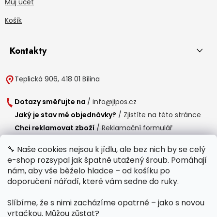
Můj účet
Košík
Kontakty
Teplická 906, 418 01 Bílina
Dotazy směřujte na
/
info@jipos.cz
Jaký je stav mé objednávky?
/
Zjistíte na této stránce
Chci reklamovat zboží
/
Reklamační formulář
Chci vrátit zboží do 14 dní
/
Formulář pro vrácení zboží
🔧 Naše cookies nejsou k jídlu, ale bez nich by se celý
e-shop rozsypal jak špatně utažený šroub. Pomáhají
Provozní doba
nám, aby vše běželo hladce – od košíku po
Po-Čt /
8:00 - 15:00
doporučení nářadí, které vám sedne do ruky.
Pá /
7:30 - 14:30
Slíbíme, že s nimi zacházíme opatrně – jako s novou
Polední přestávka /
11:00 - 11:30
vrtačkou. Můžou zůstat?