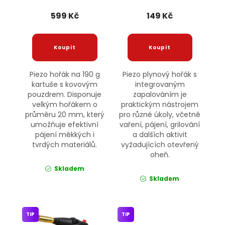
190g G20079 GEKO
599 Kč
149 Kč
Piezo hořák na 190 g
Piezo plynový hořák s
kartuše s kovovým
integrovaným
pouzdrem. Disponuje
zapalováním je
velkým hořákem o
praktickým nástrojem
průměru 20 mm, který
pro různé úkoly, včetně
umožňuje efektivní
vaření, pájení, grilování
pájení měkkých i
a dalších aktivit
tvrdých materiálů.
vyžadujících otevřený
oheň.
Skladem
Skladem
TIP
TIP