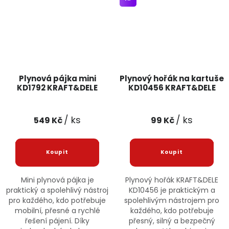
Plynová pájka mini
Plynový hořák na kartuše
KD1792 KRAFT&DELE
KD10456 KRAFT&DELE
/ ks
/ ks
549 Kč
99 Kč
Mini plynová pájka je
Plynový hořák KRAFT&DELE
praktický a spolehlivý nástroj
KD10456 je praktickým a
pro každého, kdo potřebuje
spolehlivým nástrojem pro
mobilní, přesné a rychlé
každého, kdo potřebuje
řešení pájení. Díky
přesný, silný a bezpečný