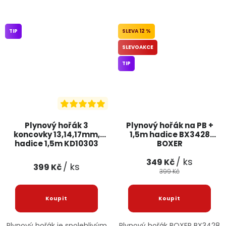
TIP
12 %
SLEVOAKCE
TIP
Plynový hořák 3
Plynový hořák na PB +
koncovky 13,14,17mm,
1,5m hadice BX3428
hadice 1,5m KD10303
BOXER
KRAFT&DELE
/ ks
349 Kč
/ ks
399 Kč
399 Kč
Plynový hořák je spolehlivým
Plynový hořák BOXER BX3428