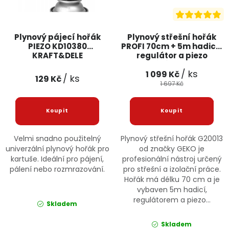
Plynový pájecí hořák
Plynový střešní hořák
PIEZO KD10380
PROFI 70cm + 5m hadice,
KRAFT&DELE
regulátor a piezo
zapalování G20013 GEKO
/ ks
1 099 Kč
/ ks
129 Kč
1 697 Kč
Velmi snadno použitelný
Plynový střešní hořák G20013
univerzální plynový hořák pro
od značky GEKO je
kartuše. Ideální pro pájení,
profesionální nástroj určený
pálení nebo rozmrazování.
pro střešní a izolační práce.
Hořák má délku 70 cm a je
vybaven 5m hadicí,
regulátorem a piezo...
Skladem
Skladem