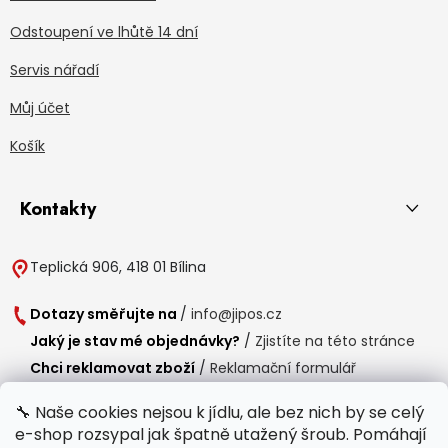
Odstoupení ve lhůtě 14 dní
Servis nářadí
Můj účet
Košík
Kontakty
Teplická 906, 418 01 Bílina
Dotazy směřujte na
/
info@jipos.cz
Jaký je stav mé objednávky?
/
Zjistíte na této stránce
Chci reklamovat zboží
/
Reklamační formulář
Chci vrátit zboží do 14 dní
/
Formulář pro vrácení zboží
🔧 Naše cookies nejsou k jídlu, ale bez nich by se celý
e-shop rozsypal jak špatně utažený šroub. Pomáhají
Provozní doba