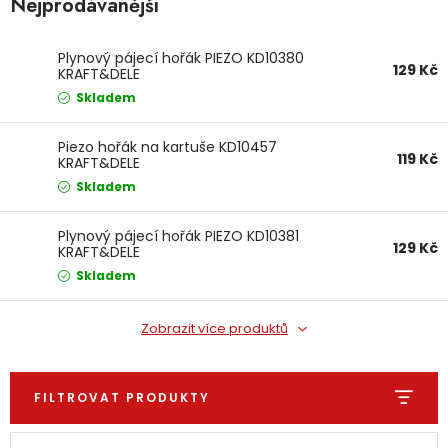
Nejprodávanější
Dětská hřiště
Plynový pájecí hořák PIEZO KD10380
129 Kč
KRAFT&DELE
Autodoplňky
Skladem
Vánoce
Piezo hořák na kartuše KD10457
119 Kč
KRAFT&DELE
Skladem
Ochranné pomůcky
Plynový pájecí hořák PIEZO KD10381
Fotovoltaika
129 Kč
KRAFT&DELE
Skladem
Výprodej
Zobrazit více produktů
Značky
FILTROVAT PRODUKTY
Výpis produktů
Řazení produktů