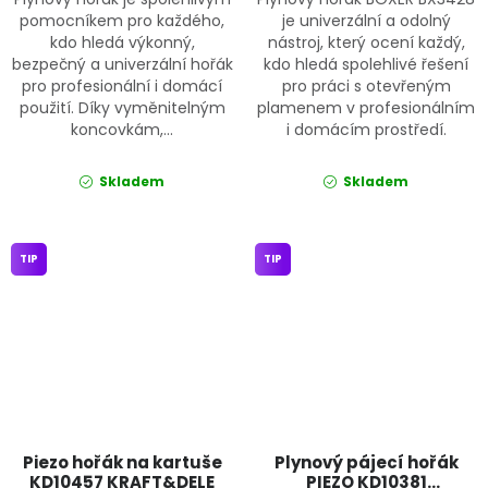
pomocníkem pro každého,
je univerzální a odolný
kdo hledá výkonný,
nástroj, který ocení každý,
bezpečný a univerzální hořák
kdo hledá spolehlivé řešení
pro profesionální i domácí
pro práci s otevřeným
použití. Díky vyměnitelným
plamenem v profesionálním
koncovkám,...
i domácím prostředí.
Skladem
Skladem
TIP
TIP
Piezo hořák na kartuše
Plynový pájecí hořák
KD10457 KRAFT&DELE
PIEZO KD10381