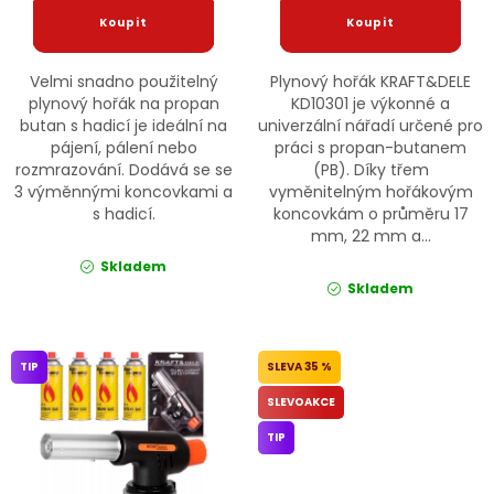
Velmi snadno použitelný
Plynový hořák KRAFT&DELE
plynový hořák na propan
KD10301 je výkonné a
butan s hadicí je ideální na
univerzální nářadí určené pro
pájení, pálení nebo
práci s propan-butanem
rozmrazování. Dodává se se
(PB). Díky třem
3 výměnnými koncovkami a
vyměnitelným hořákovým
s hadicí.
koncovkám o průměru 17
mm, 22 mm a...
Skladem
Skladem
TIP
35 %
SLEVOAKCE
TIP