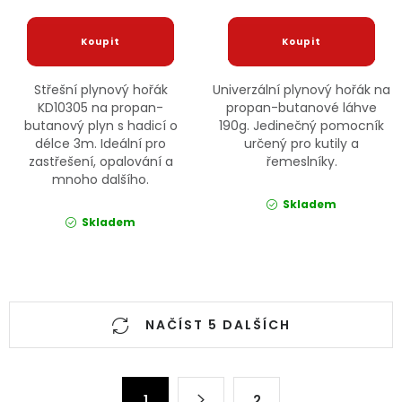
Střešní plynový hořák
Univerzální plynový hořák na
KD10305 na propan-
propan-butanové láhve
butanový plyn s hadicí o
190g. Jedinečný pomocník
délce 3m. Ideální pro
určený pro kutily a
zastřešení, opalování a
řemeslníky.
mnoho dalšího.
Skladem
Skladem
Ovládací prvky výpisu
NAČÍST 5 DALŠÍCH
Stránkování
1
2