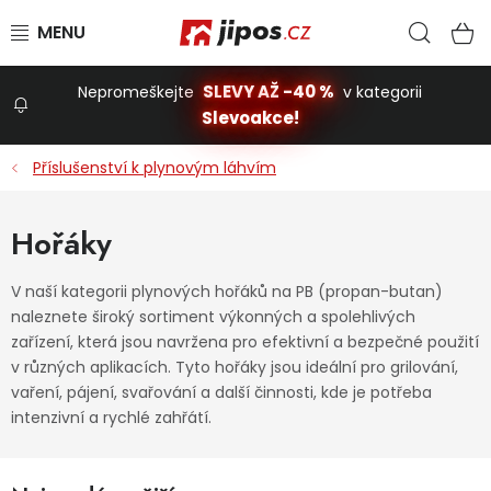
Přejít na obsah
Hled
N
SLEVY AŽ -40 %
Nepromeškejte
v kategorii
Slevoakce!
Slevoakce
Příslušenství k plynovým láhvím
Zahrada
Hořáky
Stavba a dům
V naší kategorii plynových hořáků na PB (propan-butan)
naleznete široký sortiment výkonných a spolehlivých
zařízení, která jsou navržena pro efektivní a bezpečné použití
Dílna
v různých aplikacích. Tyto hořáky jsou ideální pro grilování,
vaření, pájení, svařování a další činnosti, kde je potřeba
intenzivní a rychlé zahřátí.
Domácnost