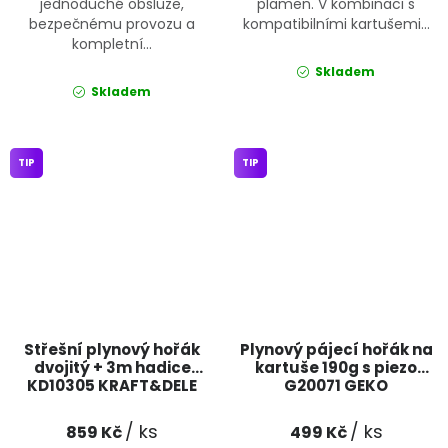
jednoduché obsluze,
plamen. V kombinaci s
bezpečnému provozu a
kompatibilními kartušemi...
kompletní...
Skladem
Skladem
TIP
TIP
Střešní plynový hořák
Plynový pájecí hořák na
dvojitý + 3m hadice
kartuše 190g s piezo
KD10305 KRAFT&DELE
G20071 GEKO
/ ks
/ ks
859 Kč
499 Kč