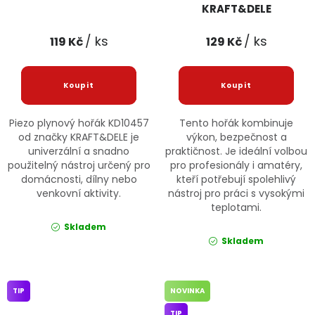
KRAFT&DELE
/ ks
/ ks
119 Kč
129 Kč
Piezo plynový hořák KD10457
Tento hořák kombinuje
od značky KRAFT&DELE je
výkon, bezpečnost a
univerzální a snadno
praktičnost. Je ideální volbou
použitelný nástroj určený pro
pro profesionály i amatéry,
domácnosti, dílny nebo
kteří potřebují spolehlivý
venkovní aktivity.
nástroj pro práci s vysokými
teplotami.
Skladem
Skladem
TIP
NOVINKA
TIP