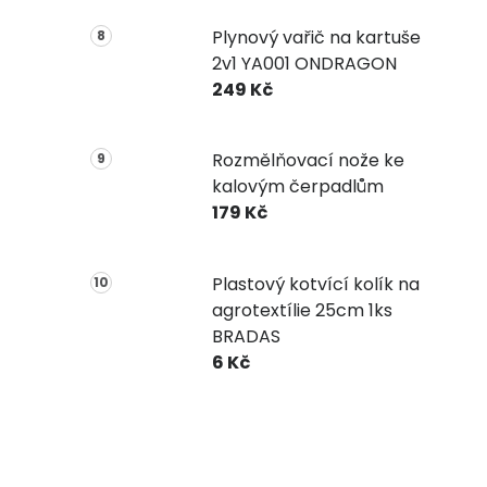
Plynový vařič na kartuše
2v1 YA001 ONDRAGON
249 Kč
Rozmělňovací nože ke
kalovým čerpadlům
179 Kč
Plastový kotvící kolík na
agrotextílie 25cm 1ks
BRADAS
6 Kč