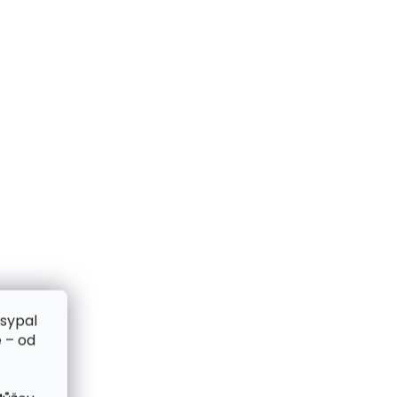
zsypal
 – od