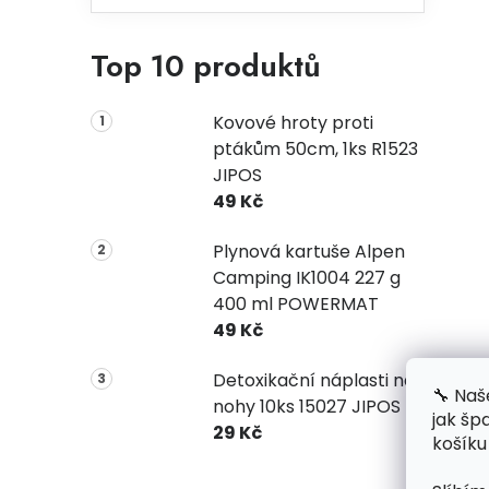
Top 10 produktů
Kovové hroty proti
ptákům 50cm, 1ks R1523
JIPOS
49 Kč
Plynová kartuše Alpen
Camping IK1004 227 g
400 ml POWERMAT
49 Kč
Detoxikační náplasti na
🔧 Naš
nohy 10ks 15027 JIPOS
jak šp
29 Kč
košíku