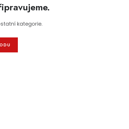
řipravujeme.
statní kategorie.
HODU