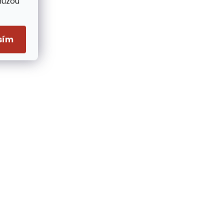
Můžou
sím