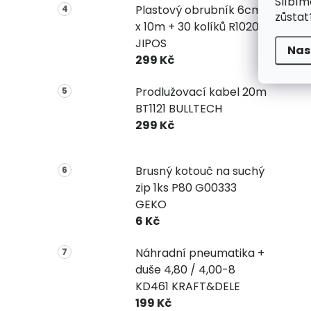
Slíbím
Plastový obrubník 6cm
zůstat
x 10m + 30 kolíků R1020
JIPOS
Nas
299 Kč
Prodlužovací kabel 20m
BT1121 BULLTECH
299 Kč
Brusný kotouč na suchý
zip 1ks P80 G00333
GEKO
6 Kč
Náhradní pneumatika +
duše 4,80 / 4,00-8
KD461 KRAFT&DELE
199 Kč