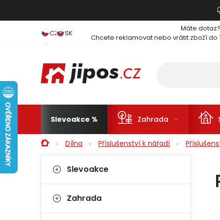
Přejít na obsah
Máte dotaz
CZ
SK
Chcete reklamovat nebo vrátit zboží do 
Slevoakce
Zahrada
Domů
Dílna
Příslušenství k nářadí
Příslušen
Postranní panel
Kategorie
Přeskočit kategorie
Slevoakce
Zahrada