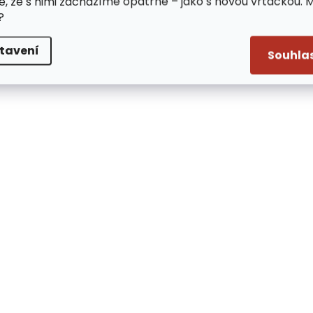
e, že s nimi zacházíme opatrně – jako s novou vrtačkou. 
?
tavení
Souhla