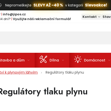
SLEVY AŽ -40 %
Slevoakce!
Nepromeškejte
v kategorii
?
|
info@jipos.cz
Kontakt
Stav
14 dní?
|
Využijte náš reklamační formulář
Stavba a dům
Dílna
Domácnost
ství k plynovým láhvím
Regulátory tlaku plynu
Regulátory tlaku plynu