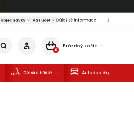
Důležité informace
Jaký je aktu
 objednávky
Váš účet
Prázdný košík
NÁKUPNÍ KOŠÍK
Dětská hřiště
Autodoplňky