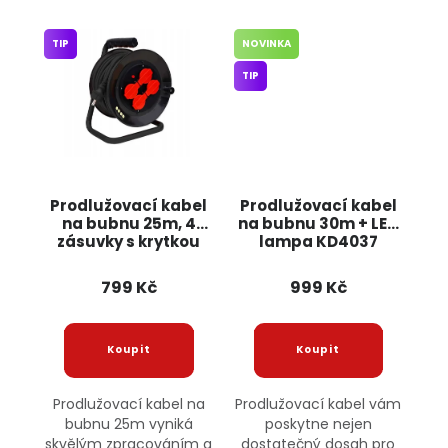
TIP
NOVINKA
TIP
Prodlužovací kabel
Prodlužovací kabel
na bubnu 25m, 4
na bubnu 30m + LED
zásuvky s krytkou
lampa KD4037
OD025K ONDRAGON
KRAFT&DELE
799 Kč
999 Kč
Prodlužovací kabel na
Prodlužovací kabel vám
bubnu 25m vyniká
poskytne nejen
skvělým zpracováním a
dostatečný dosah pro