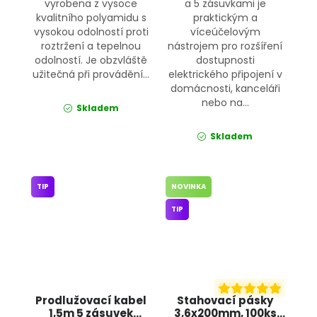
vyrobena z vysoce
a 5 zásuvkami je
kvalitního polyamidu s
praktickým a
vysokou odolností proti
víceúčelovým
roztržení a tepelnou
nástrojem pro rozšíření
odolností. Je obzvláště
dostupnosti
užitečná při provádění...
elektrického připojení v
domácnosti, kanceláři
nebo na...
Skladem
Skladem
TIP
NOVINKA
TIP
Prodlužovací kabel
Stahovací pásky
1,5m 5 zásuvek
3,6x200mm, 100ks