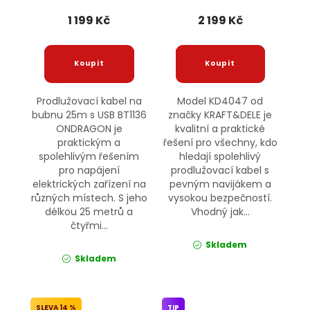
1 199 Kč
2 199 Kč
Prodlužovací kabel na
Model KD4047 od
bubnu 25m s USB BT1136
značky KRAFT&DELE je
ONDRAGON je
kvalitní a praktické
praktickým a
řešení pro všechny, kdo
spolehlivým řešením
hledají spolehlivý
pro napájení
prodlužovací kabel s
elektrických zařízení na
pevným navijákem a
různých místech. S jeho
vysokou bezpečností.
délkou 25 metrů a
Vhodný jak...
čtyřmi...
Skladem
Skladem
14 %
TIP