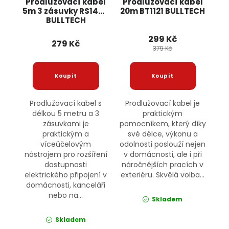
Prodlužovací kabel
Prodlužovací kabel
5m 3 zásuvky RS1445
20m BT1121 BULLTECH
BULLTECH
299 Kč
279 Kč
379 Kč
Prodlužovací kabel s
Prodlužovací kabel je
délkou 5 metru a 3
praktickým
zásuvkami je
pomocníkem, který díky
praktickým a
své délce, výkonu a
víceúčelovým
odolnosti poslouží nejen
nástrojem pro rozšíření
v domácnosti, ale i při
dostupnosti
náročnějších pracích v
elektrického připojení v
exteriéru. Skvělá volba...
domácnosti, kanceláři
nebo na...
Skladem
Skladem