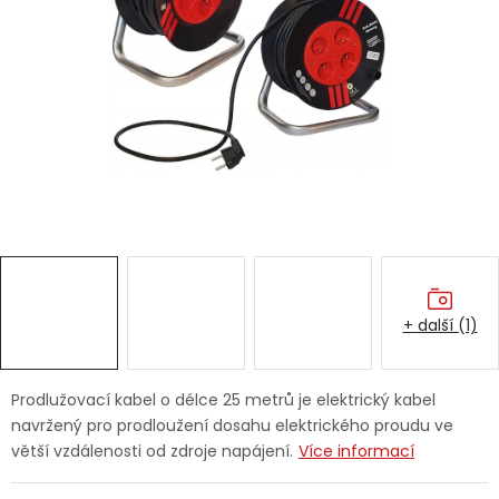
Dětská hřiště
Autodoplňky
Vánoce
Ochranné pomůcky
Fotovoltaika
+ další (1)
Výprodej
Značky
Prodlužovací kabel o délce 25 metrů je elektrický kabel
navržený pro prodloužení dosahu elektrického proudu ve
větší vzdálenosti od zdroje napájení.
Více informací