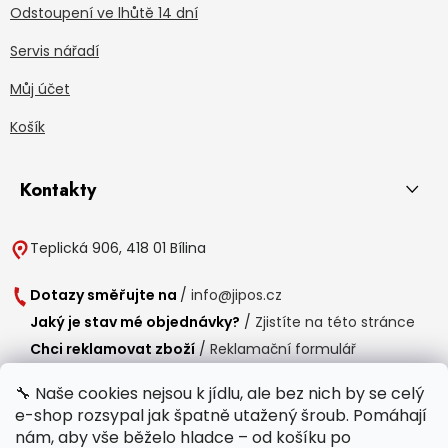
Odstoupení ve lhůtě 14 dní
Servis nářadí
Můj účet
Košík
Kontakty
Teplická 906, 418 01 Bílina
Dotazy směřujte na
/
info@jipos.cz
Jaký je stav mé objednávky?
/
Zjistíte na této stránce
Chci reklamovat zboží
/
Reklamační formulář
Chci vrátit zboží do 14 dní
/
Formulář pro vrácení zboží
🔧 Naše cookies nejsou k jídlu, ale bez nich by se celý
e-shop rozsypal jak špatně utažený šroub. Pomáhají
Provozní doba
nám, aby vše běželo hladce – od košíku po