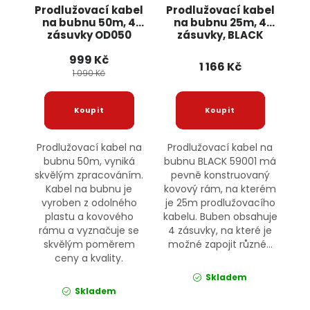
Prodlužovací kabel
Prodlužovací kabel
na bubnu 50m, 4
na bubnu 25m, 4
zásuvky OD050
zásuvky, BLACK
ONDRAGON
59001 POWERMAT
999 Kč
1 166 Kč
1 090 Kč
Prodlužovací kabel na
Prodlužovací kabel na
bubnu 50m, vyniká
bubnu BLACK 59001 má
skvělým zpracováním.
pevně konstruovaný
Kabel na bubnu je
kovový rám, na kterém
vyroben z odolného
je 25m prodlužovacího
plastu a kovového
kabelu. Buben obsahuje
rámu a vyznačuje se
4 zásuvky, na které je
skvělým poměrem
možné zapojit různé...
ceny a kvality.
Skladem
Skladem