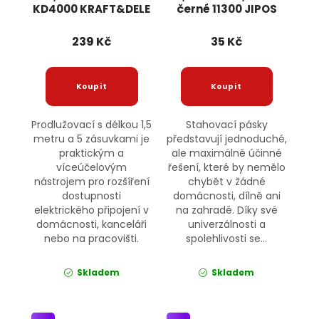
KD4000 KRAFT&DELE
černé 11300 JIPOS
239 Kč
35 Kč
Prodlužovací s délkou 1,5
Stahovací pásky
metru a 5 zásuvkami je
představují jednoduché,
praktickým a
ale maximálně účinné
víceúčelovým
řešení, které by nemělo
nástrojem pro rozšíření
chybět v žádné
dostupnosti
domácnosti, dílně ani
elektrického připojení v
na zahradě. Díky své
domácnosti, kanceláři
univerzálnosti a
nebo na pracovišti.
spolehlivosti se...
Skladem
Skladem