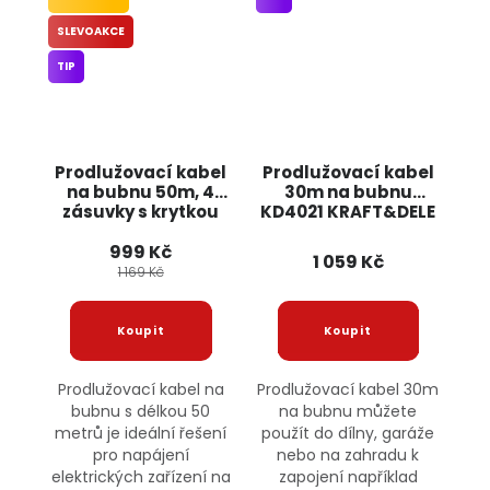
SLEVOAKCE
TIP
Prodlužovací kabel
Prodlužovací kabel
na bubnu 50m, 4
30m na bubnu
zásuvky s krytkou
KD4021 KRAFT&DELE
ONDRAGON
999 Kč
1 059 Kč
1 169 Kč
Prodlužovací kabel na
Prodlužovací kabel 30m
bubnu s délkou 50
na bubnu můžete
metrů je ideální řešení
použít do dílny, garáže
pro napájení
nebo na zahradu k
elektrických zařízení na
zapojení například