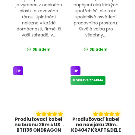
je vyroben z odolného
napájení elektrických
plastu a kovového
spotřebičů, ale také
rámu. Uplatnění
spolehlivé osvětlení
nalezne v každé
pracovního prostoru.
domácnosti, firmě, či
Skvělá volba pro
vaší zahradě, v...
všechny,...
Skladem
Skladem
TIP
TIP
DOPRAVA ZDARMA
Prodlužovací kabel
Prodlužovací kabel
na bubnu 25m s USB
na navijáku 20m
BT1136 ONDRAGON
KD4047 KRAFT&DELE