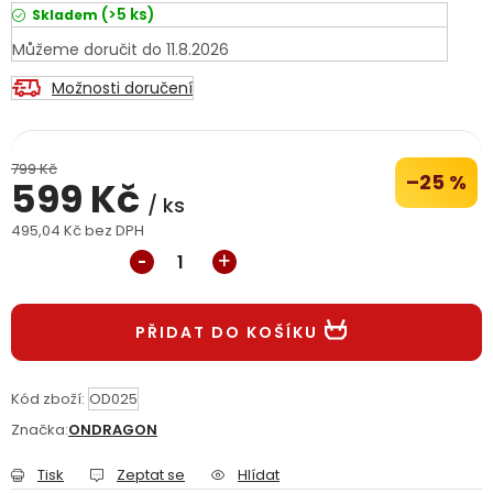
(>5 ks)
Skladem
Jaký je aktuální stav mé objednávky?
11.8.2026
Velkoobchodní spolupráce (B2B)
Prodejna nářadí
Možnosti doručení
Servis nářadí
Hodnocení obchodu
799 Kč
–25 %
599 Kč
Doprava a platba
Váš zákaznický účet
Kontakt
/ ks
495,04 Kč bez DPH
Měrná cena:
PODPORA
Reklamační formulář
Odstoupení ve lhůtě 14 dní
PŘIDAT DO KOŠÍKU
Obchodní podmínky
Reklamační řád
Kód zboží:
OD025
Značka:
ONDRAGON
Podmínky ochrany osobních údajů
Tisk
Zeptat se
Hlídat