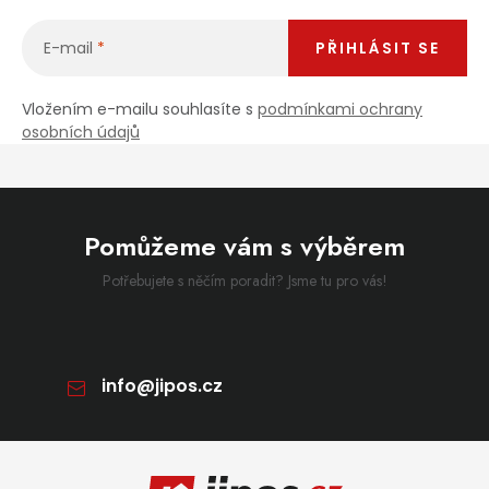
E-mail
PŘIHLÁSIT SE
Vložením e-mailu souhlasíte s
podmínkami ochrany
osobních údajů
Pomůžeme vám s výběrem
Potřebujete s něčím poradit? Jsme tu pro vás!
info
@
jipos.cz
Zápatí