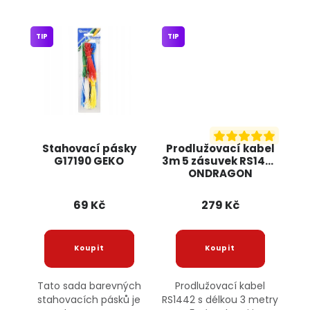
TIP
TIP
Stahovací pásky
Prodlužovací kabel
G17190 GEKO
3m 5 zásuvek RS1442
ONDRAGON
69 Kč
279 Kč
Tato sada barevných
Prodlužovací kabel
stahovacích pásků je
RS1442 s délkou 3 metry