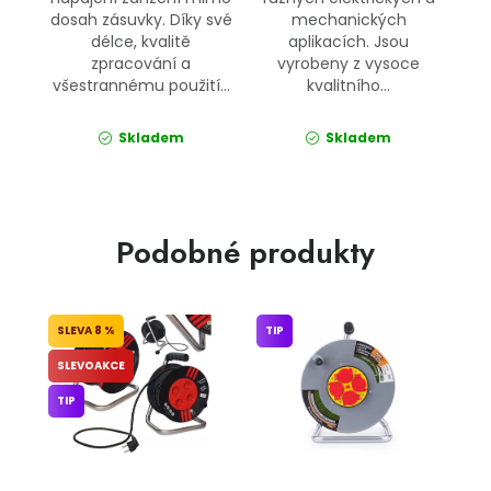
dosah zásuvky. Díky své
mechanických
délce, kvalitě
aplikacích. Jsou
zpracování a
vyrobeny z vysoce
všestrannému použití...
kvalitního...
Skladem
Skladem
Podobné produkty
8 %
TIP
SLEVOAKCE
TIP