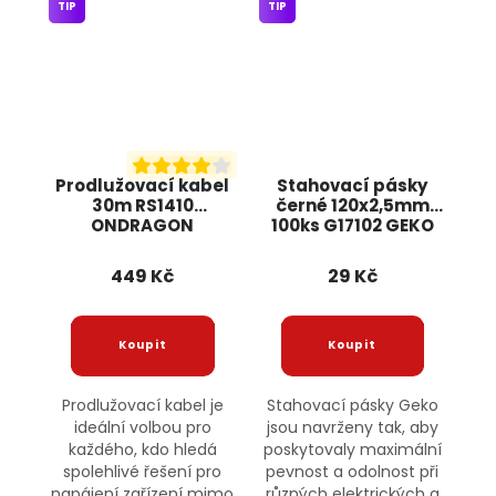
TIP
TIP
Prodlužovací kabel
Stahovací pásky
30m RS1410
černé 120x2,5mm
ONDRAGON
100ks G17102 GEKO
449 Kč
29 Kč
Prodlužovací kabel je
Stahovací pásky Geko
ideální volbou pro
jsou navrženy tak, aby
každého, kdo hledá
poskytovaly maximální
spolehlivé řešení pro
pevnost a odolnost při
napájení zařízení mimo
různých elektrických a