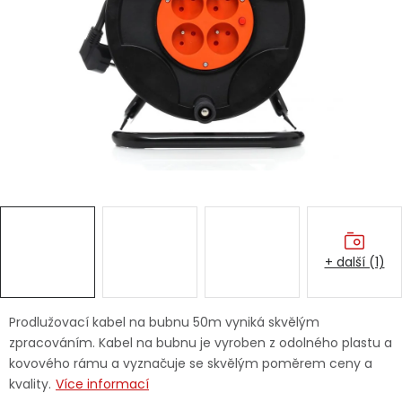
Dětská hřiště
Autodoplňky
Vánoce
Ochranné pomůcky
Fotovoltaika
+ další (1)
Výprodej
Značky
Prodlužovací kabel na bubnu 50m vyniká skvělým
zpracováním. Kabel na bubnu je vyroben z odolného plastu a
kovového rámu a vyznačuje se skvělým poměrem ceny a
kvality.
Více informací