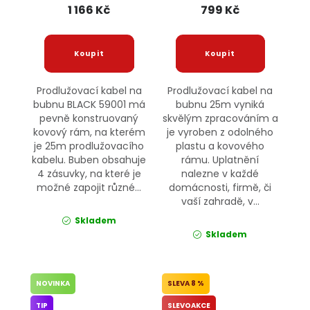
1 166 Kč
799 Kč
Prodlužovací kabel na
Prodlužovací kabel na
bubnu BLACK 59001 má
bubnu 25m vyniká
pevně konstruovaný
skvělým zpracováním a
kovový rám, na kterém
je vyroben z odolného
je 25m prodlužovacího
plastu a kovového
kabelu. Buben obsahuje
rámu. Uplatnění
4 zásuvky, na které je
nalezne v každé
možné zapojit různé...
domácnosti, firmě, či
vaší zahradě, v...
Skladem
Skladem
NOVINKA
8 %
TIP
SLEVOAKCE