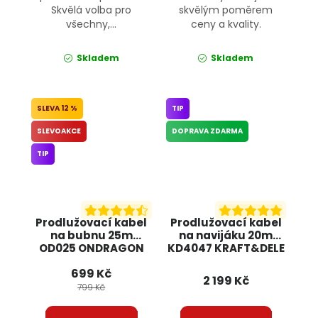
Skvělá volba pro
skvělým poměrem
všechny,...
ceny a kvality.
Skladem
Skladem
12 %
TIP
SLEVOAKCE
DOPRAVA ZDARMA
TIP
Prodlužovací kabel
Prodlužovací kabel
na bubnu 25m
na navijáku 20m
OD025 ONDRAGON
KD4047 KRAFT&DELE
699 Kč
2 199 Kč
799 Kč