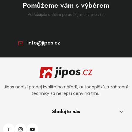
Pomůžeme vám s výběrem
Potřebujete s něčím poradit? Jsme tu pro vás!
info
@
jipos.cz
Zápatí
Jipos nabízí prodej kvalitního nářadí, autodoplňků a zahradní
techniky za nejlepší ceny na trhu.
Sledujte nás