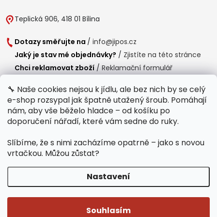
Teplická 906, 418 01 Bílina
Dotazy směřujte na
/
info@jipos.cz
Jaký je stav mé objednávky?
/
Zjistíte na této stránce
Chci reklamovat zboží
/
Reklamační formulář
Chci vrátit zboží do 14 dní
/
Formulář pro vrácení zboží
🔧 Naše cookies nejsou k jídlu, ale bez nich by se celý
e-shop rozsypal jak špatně utažený šroub. Pomáhají
Provozní doba
nám, aby vše běželo hladce – od košíku po
Po-Čt /
8:00 - 15:00
doporučení nářadí, které vám sedne do ruky.
Pá /
7:30 - 14:30
Slíbíme, že s nimi zacházíme opatrně – jako s novou
Polední přestávka /
11:00 - 11:30
vrtačkou. Můžou zůstat?
Nastavení
Copyright 2026
Jipos.cz
. Všechna práva vyhrazena.
Upravit nastavení
cookies
Souhlasím
Běží na Shoptet Premium
/
Webdesign mi-ma.cz
/