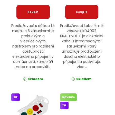
Prodlužovací s délkou 1,5
Prodlužovací kabel 5m 5
metru a 5 zásuvkami je
zásuvek KD4002
praktickým a
KRAFT&DELE je elektrický
víceúčelovým
kabel s integrovanými
nástrojem pro rozšíření
zásuvkami, který
dostupnosti
umožňuje prodloužení
elektrického připojení v
dosahu elektrického
domácnosti, kanceláři
připojení a poskytuje
nebo na pracovišti.
více...
Skladem
Skladem
TIP
NOVINKA
TIP