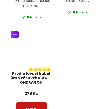
domácnosti, kanceláři
elektrických...
nebo na...
Skladem
Skladem
TIP
Prodlužovací kabel
3m 5 zásuvek RS1442
ONDRAGON
279 Kč