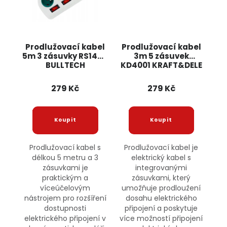
Prodlužovací kabel
Prodlužovací kabel
5m 3 zásuvky RS1445
3m 5 zásuvek
BULLTECH
KD4001 KRAFT&DELE
279 Kč
279 Kč
Prodlužovací kabel s
Prodlužovací kabel je
délkou 5 metru a 3
elektrický kabel s
zásuvkami je
integrovanými
praktickým a
zásuvkami, který
víceúčelovým
umožňuje prodloužení
nástrojem pro rozšíření
dosahu elektrického
dostupnosti
připojení a poskytuje
elektrického připojení v
více možností připojení