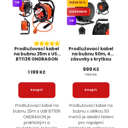
TIP
14 %
SLEVOAKCE
TIP
Prodlužovací kabel
Prodlužovací kabel
na bubnu 25m s USB
na bubnu 50m, 4
BT1136 ONDRAGON
zásuvky s krytkou
ONDRAGON
999 Kč
1 199 Kč
1 169 Kč
Prodlužovací kabel na
Prodlužovací kabel na
bubnu 25m s USB BT1136
bubnu s délkou 50
ONDRAGON je
metrů je ideální řešení
praktickým a
pro napájení