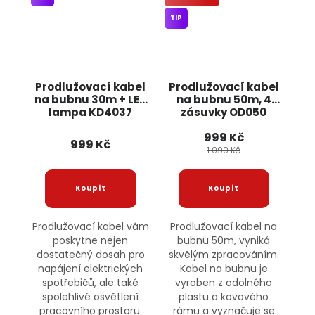
TIP
Prodlužovací kabel
Prodlužovací kabel
na bubnu 30m + LED
na bubnu 50m, 4
lampa KD4037
zásuvky OD050
KRAFT&DELE
ONDRAGON
999 Kč
999 Kč
1 090 Kč
Prodlužovací kabel vám
Prodlužovací kabel na
poskytne nejen
bubnu 50m, vyniká
dostatečný dosah pro
skvělým zpracováním.
napájení elektrických
Kabel na bubnu je
spotřebičů, ale také
vyroben z odolného
spolehlivé osvětlení
plastu a kovového
pracovního prostoru.
rámu a vyznačuje se