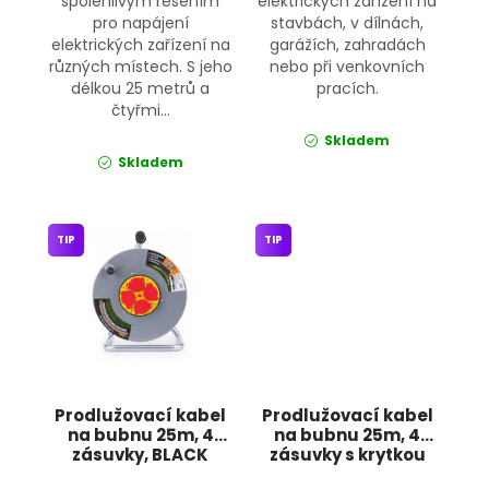
spolehlivým řešením
elektrických zařízení na
pro napájení
stavbách, v dílnách,
elektrických zařízení na
garážích, zahradách
různých místech. S jeho
nebo při venkovních
délkou 25 metrů a
pracích.
čtyřmi...
Skladem
Skladem
TIP
TIP
Prodlužovací kabel
Prodlužovací kabel
na bubnu 25m, 4
na bubnu 25m, 4
zásuvky, BLACK
zásuvky s krytkou
59001 POWERMAT
OD025K ONDRAGON