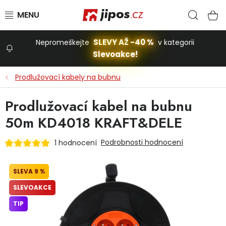
Přejít na obsah
Hled
N
SLEVY AŽ -40 %
Nepromeškejte
v kategorii
Slevoakce!
Slevoakce
Prodlužovací kabely na bubnu
Zahrada
Prodlužovací kabel na bubnu
50m KD4018 KRAFT&DELE
Stavba a dům
Podrobnosti hodnocení
1 hodnocení
Dílna
9 %
SLEVOAKCE
Domácnost
TIP