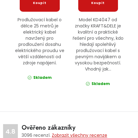
Prodlužovací kabel o
Model KD4047 od
délce 25 metrů je
značky KRAFT&DELE je
elektrický kabel
kvalitní a praktické
navržený pro
řešení pro všechny, kdo
prodloužení dosahu
hledají spolehlivý
elektrického proudu ve
prodlužovací kabel s
větší vzdálenosti od
pevným navijákem a
zdroje napájení.
vysokou bezpečností.
Vhodný jak...
Skladem
Skladem
Ověřeno zákazníky
4.8
3096
recenzí.
Zobrazit všechny recenze