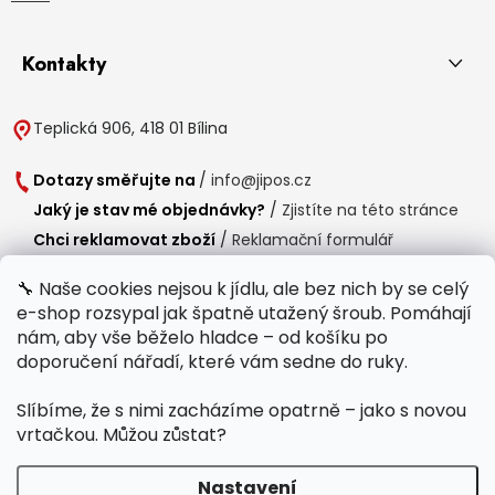
Kontakty
Teplická 906, 418 01 Bílina
Dotazy směřujte na
/
info@jipos.cz
Jaký je stav mé objednávky?
/
Zjistíte na této stránce
Chci reklamovat zboží
/
Reklamační formulář
Chci vrátit zboží do 14 dní
/
Formulář pro vrácení zboží
🔧 Naše cookies nejsou k jídlu, ale bez nich by se celý
e-shop rozsypal jak špatně utažený šroub. Pomáhají
Provozní doba
nám, aby vše běželo hladce – od košíku po
Po-Čt /
8:00 - 15:00
doporučení nářadí, které vám sedne do ruky.
Pá /
7:30 - 14:30
Slíbíme, že s nimi zacházíme opatrně – jako s novou
Polední přestávka /
11:00 - 11:30
vrtačkou. Můžou zůstat?
Nastavení