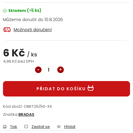
Jaký je aktuální stav mé objednávky?
(>5 ks)
Skladem
10.8.2026
Velkoobchodní spolupráce (B2B)
Prodejna nářadí
Možnosti doručení
Servis nářadí
Hodnocení obchodu
6 Kč
Doprava a platba
Váš zákaznický účet
Kontakt
/ ks
4,96 Kč bez DPH
Měrná cena:
PODPORA
Reklamační formulář
Odstoupení ve lhůtě 14 dní
PŘIDAT DO KOŠÍKU
Obchodní podmínky
Reklamační řád
Kód zboží:
OBKT25/50-XX
Značka:
BRADAS
Podmínky ochrany osobních údajů
Tisk
Zeptat se
Hlídat