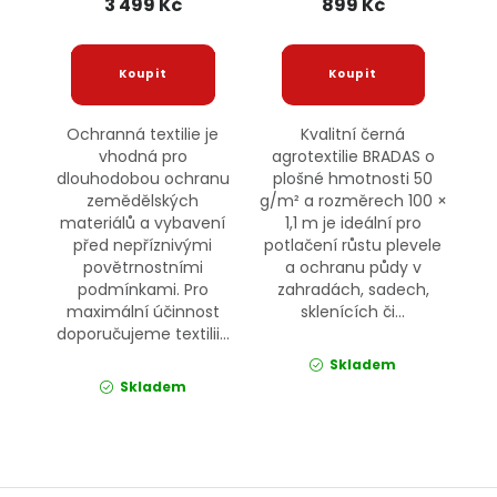
3 499 Kč
899 Kč
Ochranná textilie je
Kvalitní černá
vhodná pro
agrotextilie BRADAS o
dlouhodobou ochranu
plošné hmotnosti 50
zemědělských
g/m² a rozměrech 100 ×
materiálů a vybavení
1,1 m je ideální pro
před nepříznivými
potlačení růstu plevele
povětrnostními
a ochranu půdy v
podmínkami. Pro
zahradách, sadech,
maximální účinnost
sklenících či...
doporučujeme textilii...
Skladem
Skladem