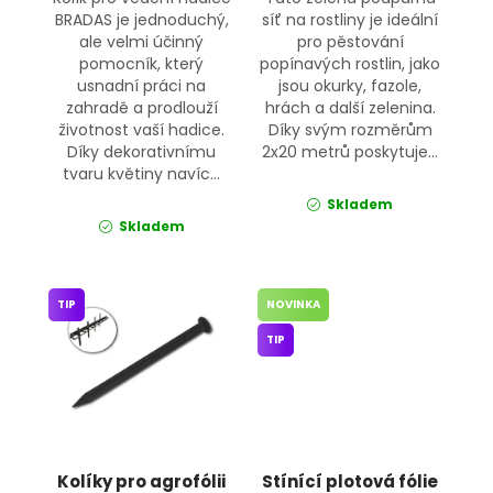
BRADAS je jednoduchý,
síť na rostliny je ideální
ale velmi účinný
pro pěstování
pomocník, který
popínavých rostlin, jako
usnadní práci na
jsou okurky, fazole,
zahradě a prodlouží
hrách a další zelenina.
životnost vaší hadice.
Díky svým rozměrům
Díky dekorativnímu
2x20 metrů poskytuje...
tvaru květiny navíc...
Skladem
Skladem
TIP
NOVINKA
TIP
Kolíky pro agrofólii
Stínící plotová fólie