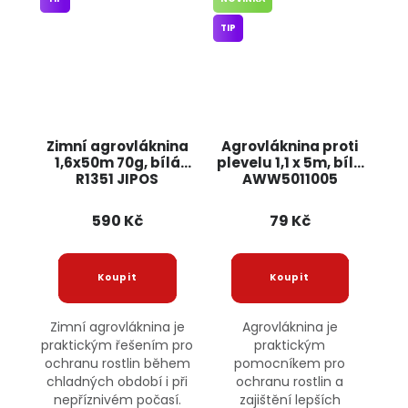
TIP
Zimní agrovláknina
Agrovláknina proti
1,6x50m 70g, bílá
plevelu 1,1 x 5m, bílá
R1351 JIPOS
AWW5011005
BRADAS
590 Kč
79 Kč
Zimní agrovláknina je
Agrovláknina je
praktickým řešením pro
praktickým
ochranu rostlin během
pomocníkem pro
chladných období i při
ochranu rostlin a
nepříznivém počasí.
zajištění lepších