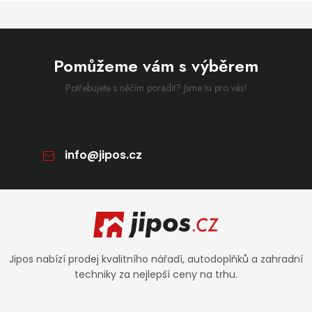
Pomůžeme vám s výběrem
Potřebujete s něčím poradit? Jsme tu pro vás!
info
@
jipos.cz
Zápatí
Jipos nabízí prodej kvalitního nářadí, autodoplňků a zahradní
techniky za nejlepší ceny na trhu.