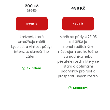
200 Kč
499 Kč
239 Kč
Zařízení, které
Měřič pH půdy G73195
umožňuje měřit
od GEKA je
kyselost a vlhkost půdy i
nenahraditelným
intenzitu slunečního
nástrojem pro každého
záření.
zahradníka nebo
pěstitele rostlin, který se
stará o optimální
Skladem
podmínky pro růst a
prosperitu svých rostlin.
Skladem