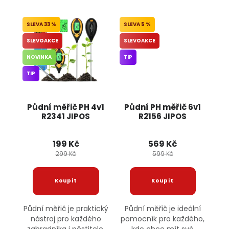
33 %
5 %
SLEVOAKCE
SLEVOAKCE
NOVINKA
TIP
TIP
Půdní měřič PH 4v1
Půdní PH měřič 6v1
R2341 JIPOS
R2156 JIPOS
199 Kč
569 Kč
299 Kč
599 Kč
Půdní měřič je praktický
Půdní měřič je ideální
nástroj pro každého
pomocník pro každého,
zahradníka i pěstitele.
kdo chce mít své