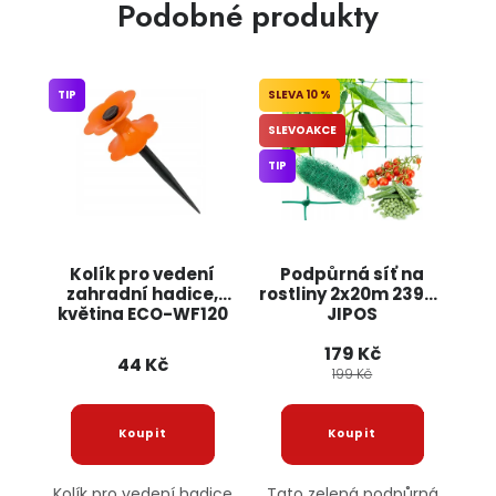
Podobné produkty
TIP
10 %
SLEVOAKCE
TIP
Kolík pro vedení
Podpůrná síť na
zahradní hadice,
rostliny 2x20m 23980
květina ECO-WF120
JIPOS
BRADAS
179 Kč
44 Kč
199 Kč
Kolík pro vedení hadice
Tato zelená podpůrná