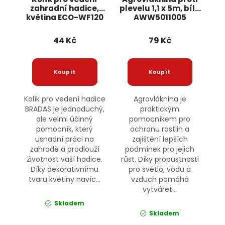
zahradní hadice,
plevelu 1,1 x 5m, bílá
květina ECO-WF120
AWW5011005
BRADAS
BRADAS
44 Kč
79 Kč
Kolík pro vedení hadice
Agrovláknina je
BRADAS je jednoduchý,
praktickým
ale velmi účinný
pomocníkem pro
pomocník, který
ochranu rostlin a
usnadní práci na
zajištění lepších
zahradě a prodlouží
podmínek pro jejich
životnost vaší hadice.
růst. Díky propustnosti
Díky dekorativnímu
pro světlo, vodu a
tvaru květiny navíc...
vzduch pomáhá
vytvářet...
Skladem
Skladem