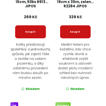
15cm, 50ks R913
19cm x 35m, zelená
JIPOS
R2284 JIPOS
269 Kč
329 Kč
Kolíky představují
Ideální řešení pro
spolehlivý a jednoduchý
každého, kdo chce
způsob, jak zajistit fólie
rychle, levně a
a textilie na vašem
efektivně zvýšit
pozemku, a díky
soukromí a zároveň
odolnému provedení
dodat plotu moderní
vám budou sloužit po
vzhled bez nutnosti
mnoho sezón.
náročných úprav.
Skladem
Skladem
TIP
NOVINKA