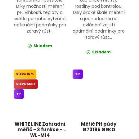
Díky možnosti měření
rostliny pod kontrolou.
pH, vlhkosti, teploty a
Díky široké škále měření
světla pomáhá vytvářet
a jednoduchému
optimální podmínky pro
ovládání zajistí
zdravý růst...
optimální podmínky pro
zdravý růst...
Skladem
Skladem
16 %
TIP
SLEVOAKCE
TIP
WHITE LINE Zahradní
Měřič PH půdy
měřič - 3 funkce -
G73195 GEKO
WL-M14