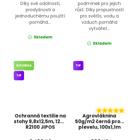
Díky své odolnosti,
podmínek pro jejich
prodyšnosti a
růst. Díky propustnosti
jednoduchému použití
pro světlo, vodu a
pomáhá...
vzduch pomáhá
vytvářet...
Skladem
Skladem
NOVINKA
TIP
TIP
Ochranná textilie na
Agrovláknina
stohy 9,8x12,5m, 120g
50g/m2 černá proti
R2100 JIPOS
plevelu, 100x1,1m
BRADAS