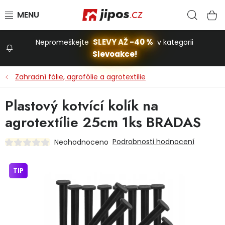
Přejít na obsah
Hled
N
SLEVY AŽ -40 %
Nepromeškejte
v kategorii
Slevoakce!
Slevoakce
Zahradní fólie, agrofólie a agrotextilie
Zahrada
Plastový kotvící kolík na
agrotextílie 25cm 1ks BRADAS
Stavba a dům
Podrobnosti hodnocení
Neohodnoceno
Dílna
TIP
Domácnost