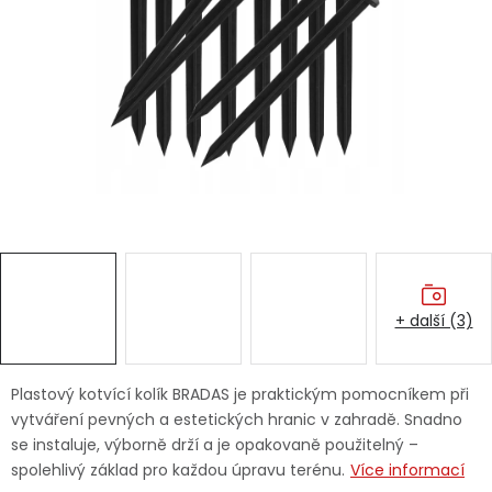
Dětská hřiště
Autodoplňky
Vánoce
Ochranné pomůcky
Fotovoltaika
+ další (3)
Výprodej
Značky
Plastový kotvící kolík BRADAS je praktickým pomocníkem při
vytváření pevných a estetických hranic v zahradě. Snadno
se instaluje, výborně drží a je opakovaně použitelný –
spolehlivý základ pro každou úpravu terénu.
Více informací